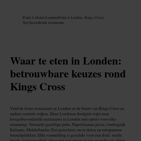
Afbeelding /
Google AI
Point A Hotels
/
Londen
/
Point A London, Kings Cross
/
Top beoordeelde restaurants
Waar te eten in Londen:
betrouwbare keuzes rond
Kings Cross
Vind de beste restaurants in Londen in de buurt van Kings Cross en
andere centrale wijken. Deze Londense foodgids wijst naar
hoogstbeoordeelde restaurants in Londen met opties voor elke
stemming. Verwacht gezellige pubs, Napolitaanse pizza, vindingrijk
Italiaans, Middellandse Zee-gerechten om te delen en ontspannen
brunchplekken. Elke vermelding is geschikt voor een doel: snelle
lunch, gezinsmaaltijd, diner met een groep of een avondje uit alleen.