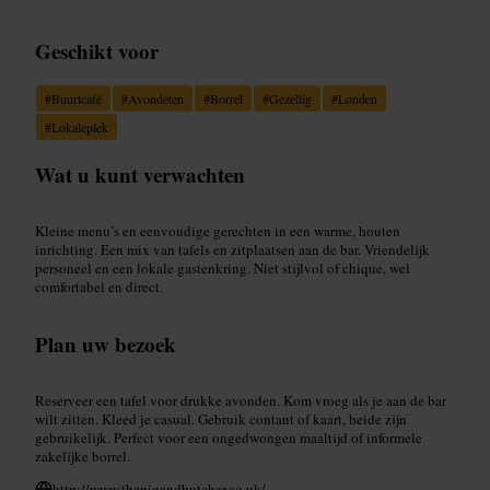
Geschikt voor
#
Buurtcafé
#
Avondeten
#
Borrel
#
Gezellig
#
Londen
#
Lokaleplek
Wat u kunt verwachten
Kleine menu’s en eenvoudige gerechten in een warme, houten
inrichting. Een mix van tafels en zitplaatsen aan de bar. Vriendelijk
personeel en een lokale gastenkring. Niet stijlvol of chique, wel
comfortabel en direct.
Plan uw bezoek
Reserveer een tafel voor drukke avonden. Kom vroeg als je aan de bar
wilt zitten. Kleed je casual. Gebruik contant of kaart, beide zijn
gebruikelijk. Perfect voor een ongedwongen maaltijd of informele
zakelijke borrel.
http://www.thepigandbutcher.co.uk/