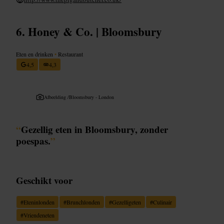
Honey & Co. | Bloomsbury
Eten en drinken
•
Restaurant
4,5
4,3
Afbeelding /
Bloomsbury - London
“
Gezellig eten in Bloomsbury, zonder
poespas.
”
Geschikt voor
#
Eteninlonden
#
Brunchlonden
#
Gezelligeten
#
Culinair
#
Vriendeneten