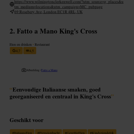
https://www.wilmingtonclerkenwell.com/?utm_source=g_places&u
tm_medium=locations&utm_campaign=MC_pubpage
69 Rosebery Ave, London EC1R 4RL, UK
Fatto a Mano King's Cross
Eten en drinken
•
Restaurant
4,7
4,5
Afbeelding /
Fatto a Mano
“
Eenvoudige Italiaanse smaken, goed
georganiseerd en centraal in King's Cross
”
Geschikt voor
#
ItaliaansEten
#
PizzaAmbacht
#
GezelligEten
#
Kindvriendelijk