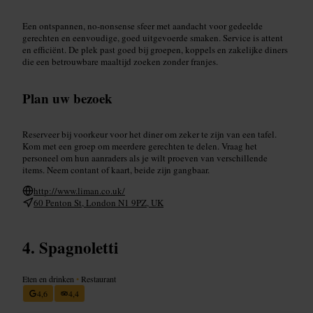
Een ontspannen, no-nonsense sfeer met aandacht voor gedeelde
gerechten en eenvoudige, goed uitgevoerde smaken. Service is attent
en efficiënt. De plek past goed bij groepen, koppels en zakelijke diners
die een betrouwbare maaltijd zoeken zonder franjes.
Plan uw bezoek
Reserveer bij voorkeur voor het diner om zeker te zijn van een tafel.
Kom met een groep om meerdere gerechten te delen. Vraag het
personeel om hun aanraders als je wilt proeven van verschillende
items. Neem contant of kaart, beide zijn gangbaar.
http://www.liman.co.uk/
60 Penton St, London N1 9PZ, UK
Spagnoletti
Eten en drinken
•
Restaurant
4,6
4,4