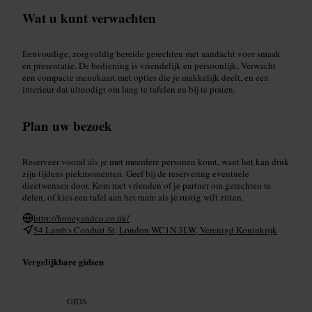
Wat u kunt verwachten
Eenvoudige, zorgvuldig bereide gerechten met aandacht voor smaak
en presentatie. De bediening is vriendelijk en persoonlijk. Verwacht
een compacte menukaart met opties die je makkelijk deelt, en een
interieur dat uitnodigt om lang te tafelen en bij te praten.
Plan uw bezoek
Reserveer vooral als je met meerdere personen komt, want het kan druk
zijn tijdens piekmomenten. Geef bij de reservering eventuele
dieetwensen door. Kom met vrienden of je partner om gerechten te
delen, of kies een tafel aan het raam als je rustig wilt zitten.
http://honeyandco.co.uk/
54 Lamb's Conduit St, London WC1N 3LW, Verenigd Koninkrijk
Vergelijkbare gidsen
GIDS