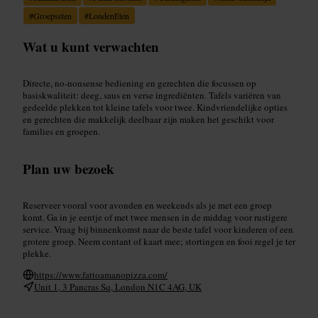
#
Groepseten
#
LondenEten
Wat u kunt verwachten
Directe, no-nonsense bediening en gerechten die focussen op
basiskwaliteit: deeg, saus en verse ingrediënten. Tafels variëren van
gedeelde plekken tot kleine tafels voor twee. Kindvriendelijke opties
en gerechten die makkelijk deelbaar zijn maken het geschikt voor
families en groepen.
Plan uw bezoek
Reserveer vooral voor avonden en weekends als je met een groep
komt. Ga in je eentje of met twee mensen in de middag voor rustigere
service. Vraag bij binnenkomst naar de beste tafel voor kinderen of een
grotere groep. Neem contant of kaart mee; stortingen en fooi regel je ter
plekke.
https://www.fattoamanopizza.com/
Unit 1, 3 Pancras Sq, London N1C 4AG, UK