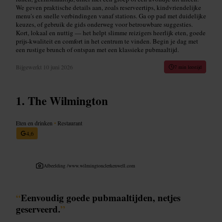
We geven praktische details aan, zoals reserveertips, kindvriendelijke
menu's en snelle verbindingen vanaf stations. Ga op pad met duidelijke
keuzes, of gebruik de gids onderweg voor betrouwbare suggesties.
Kort, lokaal en nuttig — het helpt slimme reizigers heerlijk eten, goede
prijs-kwaliteit en comfort in het centrum te vinden. Begin je dag met
een rustige brunch of ontspan met een klassieke pubmaaltijd.
Bijgewerkt
10 juni 2026
7 min leestijd
The Wilmington
Eten en drinken
•
Restaurant
4,6
Afbeelding /
www.wilmingtonclerkenwell.com
“
Eenvoudig goede pubmaaltijden, netjes
geserveerd.
”