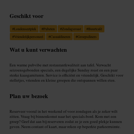
Geschikt voor
#
Londenseetplek
#
Pubeten
#
Zondagsroast
#
Buurtcafé
#
Vriendelijkpersoneel
#
Casualdineren
#
Groepsdiners
Wat u kunt verwachten
Een warme pubvibe met restaurantkwaliteit aan tafel. Verwacht
seizoensgebonden specials, een degelijke Sunday roast en een paar
sterke kaasgarnituren. Service is efficiënt en vriendelijk. Geschikt voor
stelletjes, vrienden en kleine groepen die ontspannen willen eten.
Plan uw bezoek
Reserveer vooral in het weekend of voor zondagen als je zeker wilt
zitten. Vraag bij binnenkomst naar het specials-bord. Kom met een
groep? Geef dat aan bij reserveren zodat ze je een goed plekje kunnen
geven. Neem contant of kaart, maar reken op beperkte parkeerruimte.