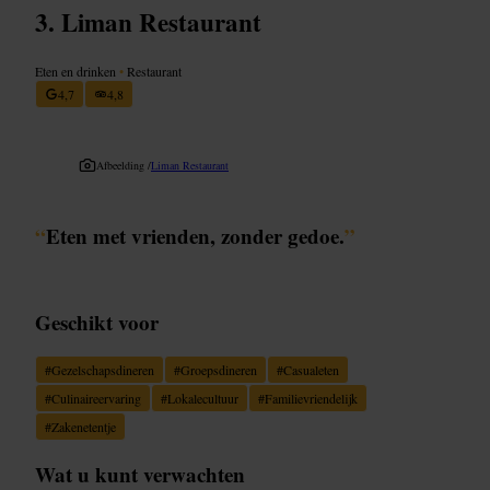
Liman Restaurant
Eten en drinken
•
Restaurant
4,7
4,8
Afbeelding /
Liman Restaurant
“
Eten met vrienden, zonder gedoe.
”
Geschikt voor
#
Gezelschapsdineren
#
Groepsdineren
#
Casualeten
#
Culinaireervaring
#
Lokalecultuur
#
Familievriendelijk
#
Zakenetentje
Wat u kunt verwachten