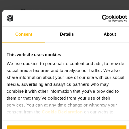
Afbeelding /
Fever
“
Eenvoudig, centraal en prettig voor een
Consent
Details
About
maaltijd met vrienden of collega's.
”
This website uses cookies
Geschikt voor
We use cookies to personalise content and ads, to provide
social media features and to analyse our traffic. We also
#
Centraal_gelegen
#
ZakelijkeLunch
#
Gezinsvriendelijk
share information about your use of our site with our social
#
Etenmetvrienden
#
Italiaansgevoel
media, advertising and analytics partners who may
Wat u kunt verwachten
combine it with other information that you’ve provided to
them or that they’ve collected from your use of their
services. You can at any time change or withdraw your
Een no-nonsense eetplek met aandacht voor basiskwaliteit. Verwacht
vriendelijke bediening, een menu voor delen en individuele gerechten,
consent from the
Cookie Declaration
on our website.
en een rustige sfeer overdag. Ideaal voor een zakelijke lunch,
familiediner of een avond met vrienden.