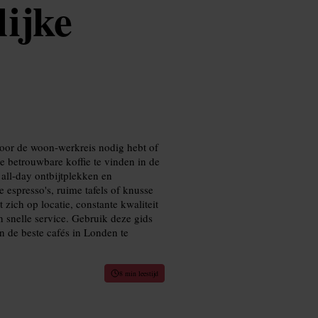
lijke
 voor de woon-werkreis nodig hebt of
je betrouwbare koffie te vinden in de
 all-day ontbijtplekken en
 espresso's, ruime tafels of knusse
 zich op locatie, constante kwaliteit
n snelle service. Gebruik deze gids
n de beste cafés in Londen te
8 min leestijd