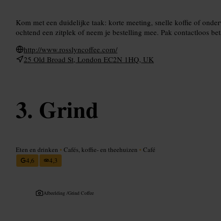
Kom met een duidelijke taak: korte meeting, snelle koffie of onde
ochtend een zitplek of neem je bestelling mee. Pak contactloos beta
http://www.rosslyncoffee.com/
25 Old Broad St, London EC2N 1HQ, UK
Grind
Eten en drinken
•
Cafés, koffie- en theehuizen
•
Café
4,6
4,3
Afbeelding /
Grind Coffee