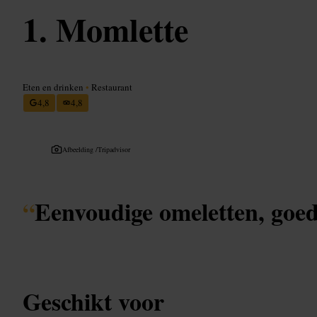
Momlette
Eten en drinken
•
Restaurant
4,8
4,8
Afbeelding /
Tripadvisor
“
Eenvoudige omeletten, goede
Geschikt voor