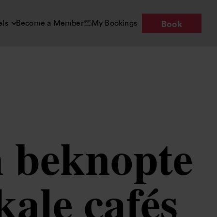
els
Become a Member
My Bookings
Book
n beknopte
kale cafés