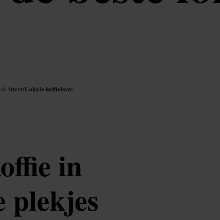
Lokale koffiebars
ol Street
/
ffie in
e plekjes