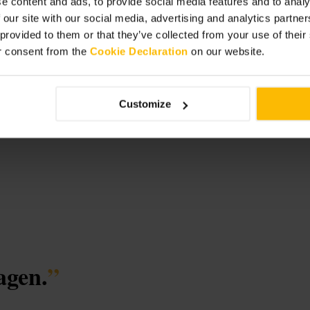
e content and ads, to provide social media features and to analy
 our site with our social media, advertising and analytics partn
 provided to them or that they’ve collected from your use of thei
r consent from the
Cookie Declaration
on our website.
wer 42
Customize
agen.
”