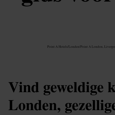
Afbeelding /
Google AI
Point A Hotels
/
Londen
/
Point A London, Liverpo
Vind geweldige ko
Londen, gezellig