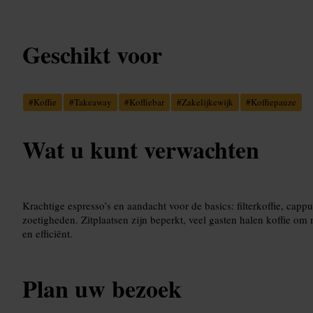
Geschikt voor
#
Koffie
#
Takeaway
#
Koffiebar
#
Zakelijkewijk
#
Koffiepauze
Wat u kunt verwachten
Krachtige espresso’s en aandacht voor de basics: filterkoffie, capp
zoetigheden. Zitplaatsen zijn beperkt, veel gasten halen koffie om
en efficiënt.
Plan uw bezoek