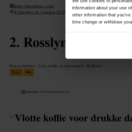
We use cookies to personalis
https://momlette.com/
information about your use of
8 Cheshire St, London E2 6EH, UK
other information that you’ve
time change or withdraw you
Rosslyn Coffee To
Eten en drinken
•
Cafés, koffie- en theewinkels
•
Koffiebar
4,7
4
Afbeelding /
True North Projects Ltd
“
Vlotte koffie voor drukke d