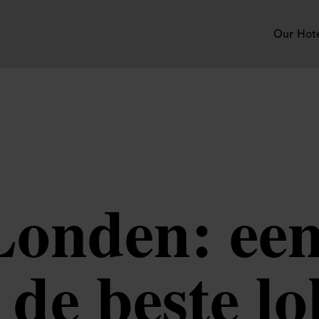
Our Hot
 Londen: ee
 de beste lo