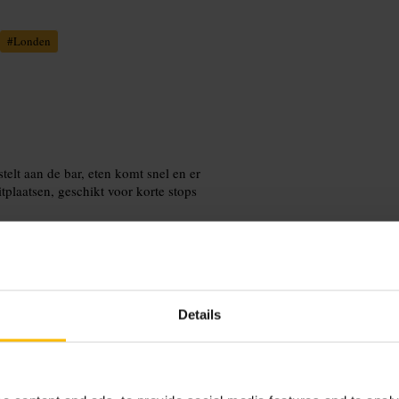
#
Londen
elt aan de bar, eten komt snel en er
itplaatsen, geschikt voor korte stops
Details
counter en haal af of zoek een plek
 bij allergieën. Combineer een omelet