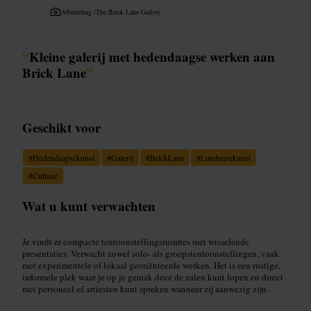
Afbeelding /
The Brick Lane Gallery
“
Kleine galerij met hedendaagse werken aan
Brick Lane
”
Geschikt voor
#
Hedendaagsekunst
#
Galerij
#
BrickLane
#
Londensekunst
#
Cultuur
Wat u kunt verwachten
Je vindt er compacte tentoonstellingsruimtes met wisselende
presentaties. Verwacht zowel solo- als groepstentoonstellingen, vaak
met experimentele of lokaal georiënteerde werken. Het is een rustige,
informele plek waar je op je gemak door de zalen kunt lopen en direct
met personeel of artiesten kunt spreken wanneer zij aanwezig zijn.