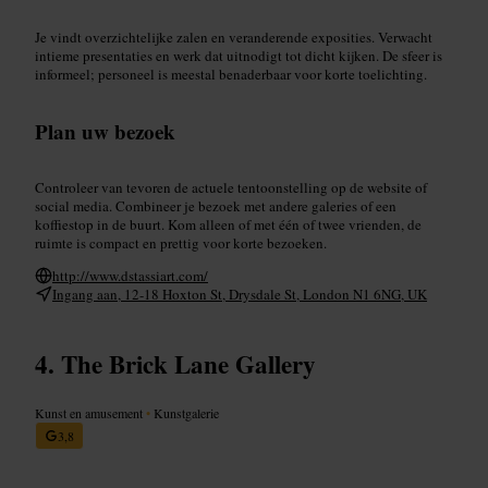
Je vindt overzichtelijke zalen en veranderende exposities. Verwacht
intieme presentaties en werk dat uitnodigt tot dicht kijken. De sfeer is
informeel; personeel is meestal benaderbaar voor korte toelichting.
Plan uw bezoek
Controleer van tevoren de actuele tentoonstelling op de website of
social media. Combineer je bezoek met andere galeries of een
koffiestop in de buurt. Kom alleen of met één of twee vrienden, de
ruimte is compact en prettig voor korte bezoeken.
http://www.dstassiart.com/
Ingang aan, 12-18 Hoxton St, Drysdale St, London N1 6NG, UK
The Brick Lane Gallery
Kunst en amusement
•
Kunstgalerie
3,8