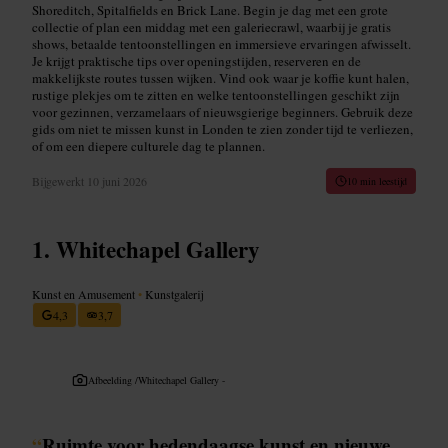
Shoreditch, Spitalfields en Brick Lane. Begin je dag met een grote
collectie of plan een middag met een galeriecrawl, waarbij je gratis
shows, betaalde tentoonstellingen en immersieve ervaringen afwisselt.
Je krijgt praktische tips over openingstijden, reserveren en de
makkelijkste routes tussen wijken. Vind ook waar je koffie kunt halen,
rustige plekjes om te zitten en welke tentoonstellingen geschikt zijn
voor gezinnen, verzamelaars of nieuwsgierige beginners. Gebruik deze
gids om niet te missen kunst in Londen te zien zonder tijd te verliezen,
of om een diepere culturele dag te plannen.
Bijgewerkt
10 juni 2026
10 min leestijd
Whitechapel Gallery
Kunst en Amusement
•
Kunstgalerij
4,3
3,7
Afbeelding /
Whitechapel Gallery -
“
Ruimte voor hedendaagse kunst en nieuwe