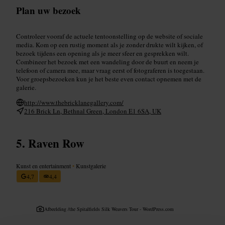
Plan uw bezoek
Controleer vooraf de actuele tentoonstelling op de website of sociale
media. Kom op een rustig moment als je zonder drukte wilt kijken, of
bezoek tijdens een opening als je meer sfeer en gesprekken wilt.
Combineer het bezoek met een wandeling door de buurt en neem je
telefoon of camera mee, maar vraag eerst of fotograferen is toegestaan.
Voor groepsbezoeken kun je het beste even contact opnemen met de
galerie.
http://www.thebricklanegallery.com/
216 Brick Ln, Bethnal Green, London E1 6SA, UK
Raven Row
Kunst en entertainment
•
Kunstgalerie
4,7
4,4
Afbeelding /
the Spitalfields Silk Weavers Tour - WordPress.com