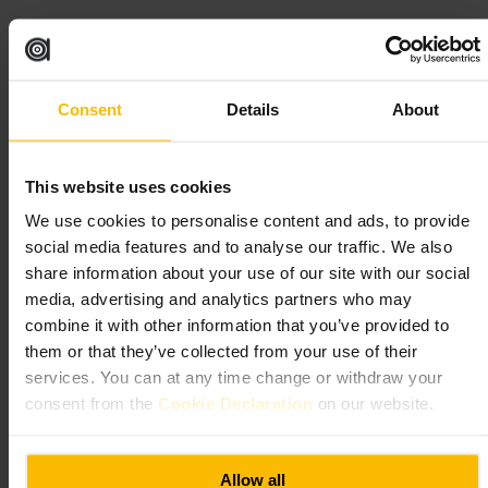
“
Kleine tentoonstellingsruimte, grote ideeën
”
Consent
Details
About
Geschikt voor
#
Hedendaagsekunst
#
Kunstgalerij
#
Cultuurtip
#
Kunstwandeling
This website uses cookies
#
OostLonden
We use cookies to personalise content and ads, to provide
Wat u kunt verwachten
social media features and to analyse our traffic. We also
share information about your use of our site with our social
media, advertising and analytics partners who may
Je loopt door intieme zalen in een historisch pand, met
tentoonstellingen die tekst en beeld combineren. Verwacht veel
combine it with other information that you’ve provided to
context bij de werken, zorgvuldig samengestelde installaties en een
them or that they’ve collected from your use of their
rustige sfeer die uitnodigt om details te bestuderen.
services. You can at any time change or withdraw your
consent from the
Cookie Declaration
on our website.
Plan uw bezoek
Bekijk vooraf online welke tentoonstelling er loopt, zo kun je je
Allow all
bezoek afstemmen op je interesse. Neem voldoende tijd om teksten te