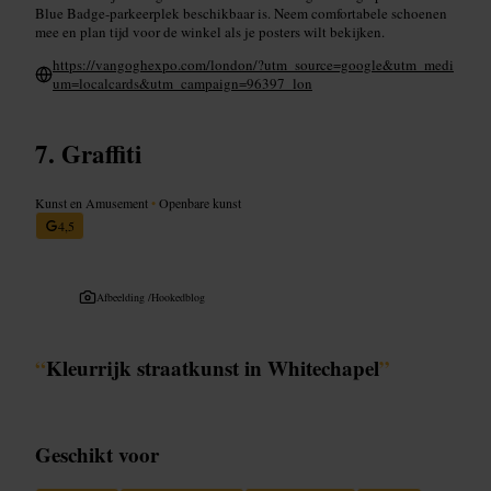
Blue Badge-parkeerplek beschikbaar is. Neem comfortabele schoenen
mee en plan tijd voor de winkel als je posters wilt bekijken.
https://vangoghexpo.com/london/?utm_source=google&utm_medi
um=localcards&utm_campaign=96397_lon
Graffiti
Kunst en Amusement
•
Openbare kunst
4,5
Afbeelding /
Hookedblog
“
Kleurrijk straatkunst in Whitechapel
”
Geschikt voor