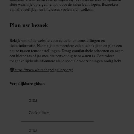
sfeer waarin je op eigen tempo door de zalen kunt lopen. Bezoekers
van alle leeftijden en interesses voelen zich welkom.
Plan uw bezoek
Bekijk vooraf de website voor actuele tentoonstellingen en
ticketinformatie. Neem tijd om meerdere zalen te bekijken en plan een
pauze tussen tentoonstellingen. Draag comfortabele schoenen en neem
een kleine tas of jas mee die eenvoudig te bewaren is. Controleer
toegankelijkheidsinformatie als je speciale voorzieningen nodig hebt.
https://www.whitechapelgallery.org/
Vergelijkbare gidsen
GIDS
Cocktailbars
GIDS