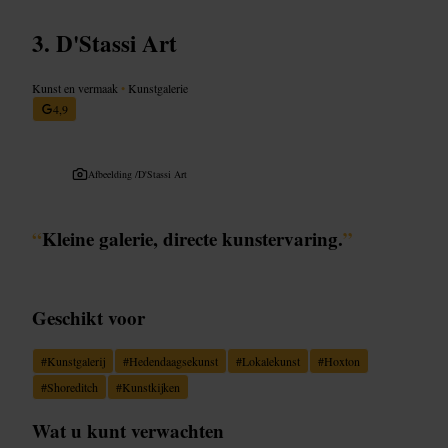
D'Stassi Art
Kunst en vermaak
•
Kunstgalerie
4,9
Afbeelding /
D'Stassi Art
“
Kleine galerie, directe kunstervaring.
”
Geschikt voor
#
Kunstgalerij
#
Hedendaagsekunst
#
Lokalekunst
#
Hoxton
#
Shoreditch
#
Kunstkijken
Wat u kunt verwachten