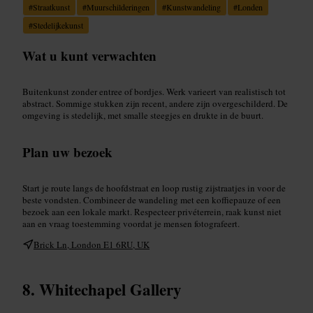
#
Straatkunst
#
Muurschilderingen
#
Kunstwandeling
#
Londen
#
Stedelijkekunst
Wat u kunt verwachten
Buitenkunst zonder entree of bordjes. Werk varieert van realistisch tot
abstract. Sommige stukken zijn recent, andere zijn overgeschilderd. De
omgeving is stedelijk, met smalle steegjes en drukte in de buurt.
Plan uw bezoek
Start je route langs de hoofdstraat en loop rustig zijstraatjes in voor de
beste vondsten. Combineer de wandeling met een koffiepauze of een
bezoek aan een lokale markt. Respecteer privéterrein, raak kunst niet
aan en vraag toestemming voordat je mensen fotografeert.
Brick Ln, London E1 6RU, UK
Whitechapel Gallery