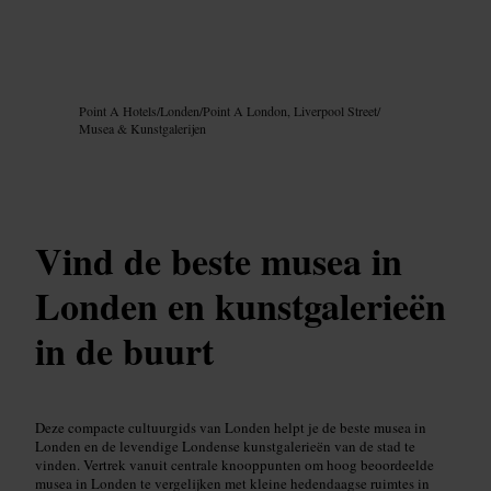
Afbeelding /
Google AI
Point A Hotels
/
Londen
/
Point A London, Liverpool Street
/
Musea & Kunstgalerijen
Vind de beste musea in
Londen en kunstgalerieën
in de buurt
Deze compacte cultuurgids van Londen helpt je de beste musea in
Londen en de levendige Londense kunstgalerieën van de stad te
vinden. Vertrek vanuit centrale knooppunten om hoog beoordeelde
musea in Londen te vergelijken met kleine hedendaagse ruimtes in