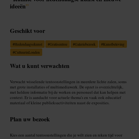
ideeën
”
Geschikt voor
#
Hedendaagsekunst
#
Gratisentree
#
Galeriebezoek
#
Kunstbeleving
#
CultuurinLonden
Wat u kunt verwachten
Verwacht wisselende tentoonstellingen in meerdere lichte zalen, soms
met grote installaties of multimediawerk. De opzet is overzichtelijk,
met heldere informatie bij de werken en personeel dat kan helpen met
context. Er is aandacht voor actuele thema’s en vaak ook educatief
materiaal of kleine publieksactiviteiten naast de exposities.
Plan uw bezoek
Kies een aantal tentoonstellingen die je wilt zien en reken tijd voor