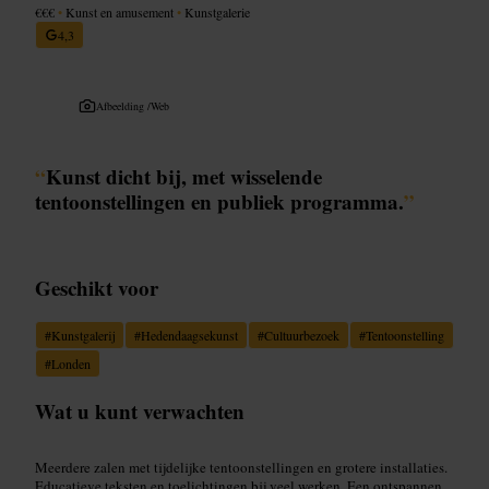
€€€
•
Kunst en amusement
•
Kunstgalerie
4,3
Afbeelding /
Web
“
Kunst dicht bij, met wisselende
tentoonstellingen en publiek programma.
”
Geschikt voor
#
Kunstgalerij
#
Hedendaagsekunst
#
Cultuurbezoek
#
Tentoonstelling
#
Londen
Wat u kunt verwachten
Meerdere zalen met tijdelijke tentoonstellingen en grotere installaties.
Educatieve teksten en toelichtingen bij veel werken. Een ontspannen