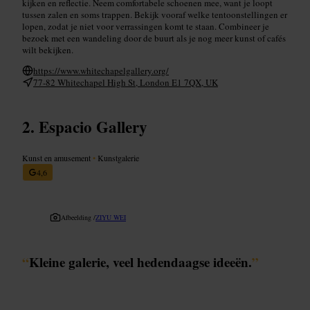
kijken en reflectie. Neem comfortabele schoenen mee, want je loopt
tussen zalen en soms trappen. Bekijk vooraf welke tentoonstellingen er
lopen, zodat je niet voor verrassingen komt te staan. Combineer je
bezoek met een wandeling door de buurt als je nog meer kunst of cafés
wilt bekijken.
https://www.whitechapelgallery.org/
77-82 Whitechapel High St, London E1 7QX, UK
Espacio Gallery
Kunst en amusement
•
Kunstgalerie
4,6
Afbeelding /
ZIYU WEI
“
Kleine galerie, veel hedendaagse ideeën.
”