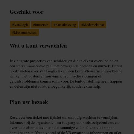
Geschikt voor
#
VanGogh
#
Immersie
#
Kunstbeleving
#
Modernekunst
#
Museumbezoek
Wat u kunt verwachten
Je ziet grote projecties van schilderijen die in elkaar overvloeien en
één sterke immersieve zaal met bewegende beelden en muziek. Er zijn
tekstpanelen over Van Goghs leven, een korte VR-sectie en een kleine
winkel met posters en souvenirs. Technische storingen of
geluidsproblemen komen soms voor. De tentoonstelling heeft trappen
en delen zijn niet rolstoeltoegankelijk zonder extra hulp.
Plan uw bezoek
Reserveer een ticket met tijdslot om onnodig wachten te vermijden.
Informeer bij de organisatie naar toegang voor rolstoelgebruikers en
eventuele alternatieven, omdat sommige zalen alleen via trappen
bereikbaar zijn. Vraag vooraf of de VR-ervaring is inbegrepen en of er