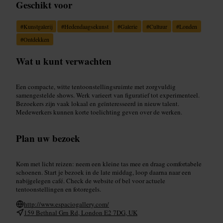
Geschikt voor
#
Kunstgalerij
#
Hedendaagsekunst
#
Galerie
#
Cultuur
#
Londen
#
Ontdekken
Wat u kunt verwachten
Een compacte, witte tentoonstellingsruimte met zorgvuldig
samengestelde shows. Werk varieert van figuratief tot experimenteel.
Bezoekers zijn vaak lokaal en geïnteresseerd in nieuw talent.
Medewerkers kunnen korte toelichting geven over de werken.
Plan uw bezoek
Kom met licht reizen: neem een kleine tas mee en draag comfortabele
schoenen. Start je bezoek in de late middag, loop daarna naar een
nabijgelegen café. Check de website of bel voor actuele
tentoonstellingen en fotoregels.
http://www.espaciogallery.com/
159 Bethnal Grn Rd, London E2 7DG, UK