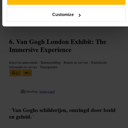
lezen en werkjes van dichtbij te bekijken. Combineer de galeriebezoek
met een wandeling door de buurt als je nog meer cultuur wilt zien.
Customize
http://www.ravenrow.org/
56 Artillery Ln, London E1 7LS, UK
Van Gogh London Exhibit: The
Immersive Experience
Kunst en amusement
•
Tentoonstelling
•
Reizen en vervoer
•
Toeristische
informatie en service
•
Touroperator
4,2
5
Afbeelding /
Andrea Landi
“
Van Goghs schilderijen, omringd door beeld
en geluid.
”