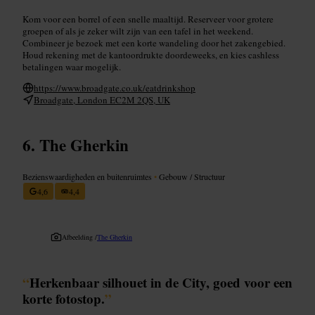
Kom voor een borrel of een snelle maaltijd. Reserveer voor grotere
groepen of als je zeker wilt zijn van een tafel in het weekend.
Combineer je bezoek met een korte wandeling door het zakengebied.
Houd rekening met de kantoordrukte doordeweeks, en kies cashless
betalingen waar mogelijk.
https://www.broadgate.co.uk/eatdrinkshop
Broadgate, London EC2M 2QS, UK
The Gherkin
Bezienswaardigheden en buitenruimtes
•
Gebouw / Structuur
4,6
4,4
Afbeelding /
The Gherkin
“
Herkenbaar silhouet in de City, goed voor een
korte fotostop.
”