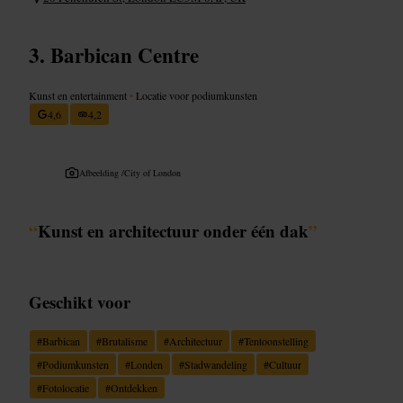
Barbican Centre
Kunst en entertainment
•
Locatie voor podiumkunsten
4,6
4,2
Afbeelding /
City of London
“
Kunst en architectuur onder één dak
”
Geschikt voor
#
Barbican
#
Brutalisme
#
Architectuur
#
Tentoonstelling
#
Podiumkunsten
#
Londen
#
Stadwandeling
#
Cultuur
#
Fotolocatie
#
Ontdekken