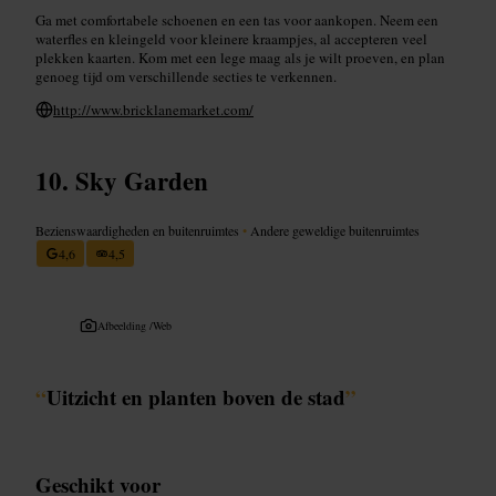
Ga met comfortabele schoenen en een tas voor aankopen. Neem een
waterfles en kleingeld voor kleinere kraampjes, al accepteren veel
plekken kaarten. Kom met een lege maag als je wilt proeven, en plan
genoeg tijd om verschillende secties te verkennen.
http://www.bricklanemarket.com/
Sky Garden
Bezienswaardigheden en buitenruimtes
•
Andere geweldige buitenruimtes
4,6
4,5
Afbeelding /
Web
“
Uitzicht en planten boven de stad
”
Geschikt voor