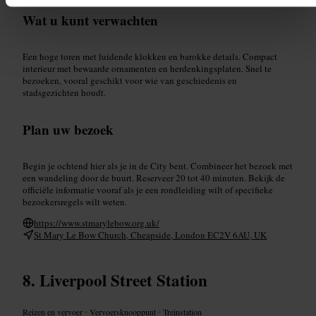
Wat u kunt verwachten
Een hoge toren met luidende klokken en barokke details. Compact
interieur met bewaarde ornamenten en herdenkingsplaten. Snel te
bezoeken, vooral geschikt voor wie van geschiedenis en
stadsgezichten houdt.
Plan uw bezoek
Begin je ochtend hier als je in de City bent. Combineer het bezoek met
een wandeling door de buurt. Reserveer 20 tot 40 minuten. Bekijk de
officiële informatie vooraf als je een rondleiding wilt of specifieke
bezoekersregels wilt weten.
https://www.stmarylebow.org.uk/
St Mary Le Bow Church, Cheapside, London EC2V 6AU, UK
Liverpool Street Station
Reizen en vervoer
•
Vervoersknooppunt
•
Treinstation