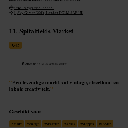
https://skygarden.london/
1, Sky Garden Walk, London EC3M 8AF, UK
Spitalfields Market
4,5
Afbeelding /
Old Spitalfields Market
“
Een levendige markt vol vintage, streetfood en
lokale creativiteit.
”
Geschikt voor
#
Markt
#
Vintage
#
Straateten
#
Antiek
#
Shoppen
#
Londen