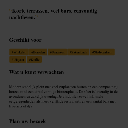
“
Korte terrassen, veel bars, eenvoudig
nachtleven.
”
Geschikt voor
#
Winkelen
#
Borrelen
#
Terrassen
#
Zakenlunch
#
Stadscentrum
#
Uitgaan
#
Koffie
Wat u kunt verwachten
Modern stedelijk plein met veel zitplaatsen buiten en een compacte rij
horeca rond een cirkelvormige binnenplaats. De sfeer is levendig in de
avonduren en zakelijk overdag. Je vindt hier zowel informele
eetgelegenheden als meer verfijnde restaurants en een aantal bars met
live-acts of dj’s.
Plan uw bezoek