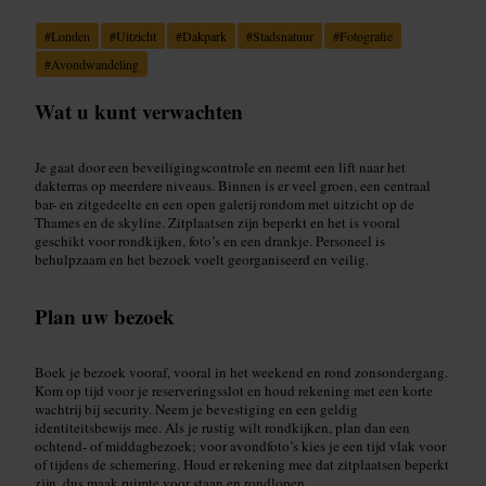
#
Londen
#
Uitzicht
#
Dakpark
#
Stadsnatuur
#
Fotografie
#
Avondwandeling
Wat u kunt verwachten
Je gaat door een beveiligingscontrole en neemt een lift naar het
dakterras op meerdere niveaus. Binnen is er veel groen, een centraal
bar- en zitgedeelte en een open galerij rondom met uitzicht op de
Thames en de skyline. Zitplaatsen zijn beperkt en het is vooral
geschikt voor rondkijken, foto’s en een drankje. Personeel is
behulpzaam en het bezoek voelt georganiseerd en veilig.
Plan uw bezoek
Boek je bezoek vooraf, vooral in het weekend en rond zonsondergang.
Kom op tijd voor je reserveringsslot en houd rekening met een korte
wachtrij bij security. Neem je bevestiging en een geldig
identiteitsbewijs mee. Als je rustig wilt rondkijken, plan dan een
ochtend- of middagbezoek; voor avondfoto’s kies je een tijd vlak voor
of tijdens de schemering. Houd er rekening mee dat zitplaatsen beperkt
zijn, dus maak ruimte voor staan en rondlopen.