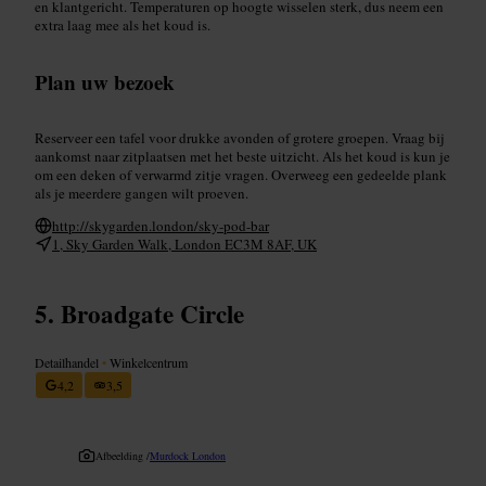
en klantgericht. Temperaturen op hoogte wisselen sterk, dus neem een
extra laag mee als het koud is.
Plan uw bezoek
Reserveer een tafel voor drukke avonden of grotere groepen. Vraag bij
aankomst naar zitplaatsen met het beste uitzicht. Als het koud is kun je
om een deken of verwarmd zitje vragen. Overweeg een gedeelde plank
als je meerdere gangen wilt proeven.
http://skygarden.london/sky-pod-bar
1, Sky Garden Walk, London EC3M 8AF, UK
Broadgate Circle
Detailhandel
•
Winkelcentrum
4,2
3,5
Afbeelding /
Murdock London