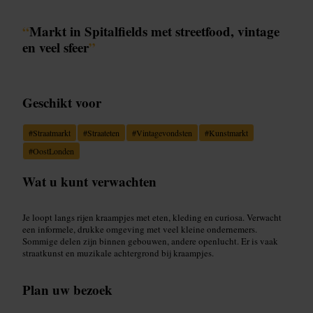
“
Markt in Spitalfields met streetfood, vintage
en veel sfeer
”
Geschikt voor
#
Straatmarkt
#
Straateten
#
Vintagevondsten
#
Kunstmarkt
#
OostLonden
Wat u kunt verwachten
Je loopt langs rijen kraampjes met eten, kleding en curiosa. Verwacht
een informele, drukke omgeving met veel kleine ondernemers.
Sommige delen zijn binnen gebouwen, andere openlucht. Er is vaak
straatkunst en muzikale achtergrond bij kraampjes.
Plan uw bezoek