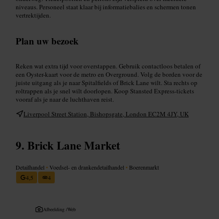
niveaus. Personeel staat klaar bij informatiebalies en schermen tonen
vertrektijden.
Plan uw bezoek
Reken wat extra tijd voor overstappen. Gebruik contactloos betalen of
een Oyster-kaart voor de metro en Overground. Volg de borden voor de
juiste uitgang als je naar Spitalfields of Brick Lane wilt. Sta rechts op
roltrappen als je snel wilt doorlopen. Koop Stansted Express-tickets
vooraf als je naar de luchthaven reist.
Liverpool Street Station, Bishopsgate, London EC2M 4JY, UK
Brick Lane Market
Detailhandel
•
Voedsel- en drankendetailhandel
•
Boerenmarkt
4,5
4
Afbeelding /
Web