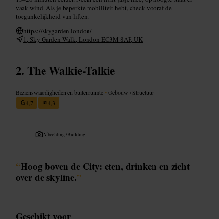
vaak wind. Als je beperkte mobiliteit hebt, check vooraf de
toegankelijkheid van liften.
https://skygarden.london/
1, Sky Garden Walk, London EC3M 8AF, UK
The Walkie-Talkie
Bezienswaardigheden en buitenruimte
•
Gebouw / Structuur
4,7
4,3
Afbeelding /
Building
“
Hoog boven de City: eten, drinken en zicht
over de skyline.
”
Geschikt voor