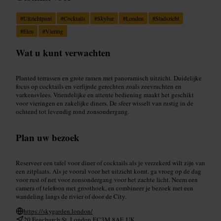
#
Uitzichtpunt
#
Cocktails
#
Skybar
#
Londen
#
Stadszicht
#
Eten
#
Viering
Wat u kunt verwachten
Planted terrassen en grote ramen met panoramisch uitzicht. Duidelijke
focus op cocktails en verfijnde gerechten zoals zeevruchten en
varkensvlees. Vriendelijke en attente bediening maakt het geschikt
voor vieringen en zakelijke diners. De sfeer wisselt van rustig in de
ochtend tot levendig rond zonsondergang.
Plan uw bezoek
Reserveer een tafel voor diner of cocktails als je verzekerd wilt zijn van
een zitplaats. Als je vooral voor het uitzicht komt, ga vroeg op de dag
voor rust of net voor zonsondergang voor het zachte licht. Neem een
camera of telefoon met groothoek, en combineer je bezoek met een
wandeling langs de rivier of door de City.
https://skygarden.london/
20 Fenchurch St, London EC3M 8AF, UK