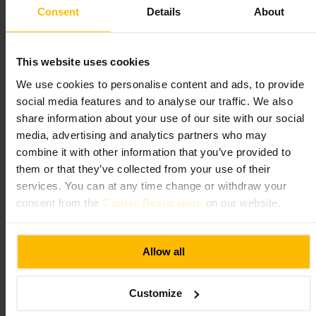
https://thegherkin.com/
Consent
Details
About
30 St Mary Axe, London EC3A 8BF, UK
St Mary-le-Bow Church
This website uses cookies
We use cookies to personalise content and ads, to provide
Gemeenschap en overheid
•
Spiritueel centrum
•
Kerk
social media features and to analyse our traffic. We also
4,6
4,2
share information about your use of our site with our social
media, advertising and analytics partners who may
combine it with other information that you’ve provided to
Afbeelding /
St Mary-le-Bow
them or that they’ve collected from your use of their
services. You can at any time change or withdraw your
“
Luister naar de Bow-bellen van Londen
”
consent from the
Cookie Declaration
on our website.
Allow all
Geschikt voor
#
Londen
#
LondenseGeschiedenis
#
Architectuur
#
Stadswandeling
Customize
#
Klokkentoren
#
BowBellen