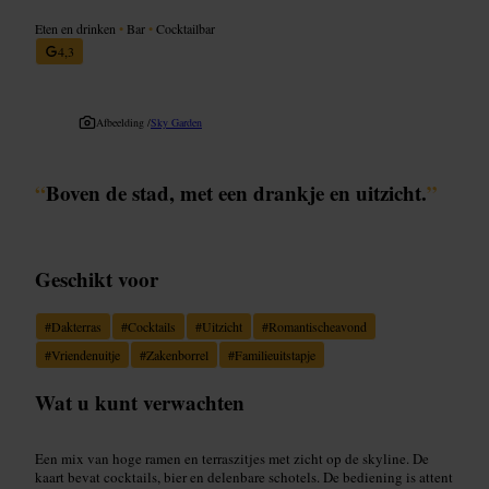
Eten en drinken
•
Bar
•
Cocktailbar
4,3
Afbeelding /
Sky Garden
“
Boven de stad, met een drankje en uitzicht.
”
Geschikt voor
#
Dakterras
#
Cocktails
#
Uitzicht
#
Romantischeavond
#
Vriendenuitje
#
Zakenborrel
#
Familieuitstapje
Wat u kunt verwachten
Een mix van hoge ramen en terraszitjes met zicht op de skyline. De
kaart bevat cocktails, bier en delenbare schotels. De bediening is attent