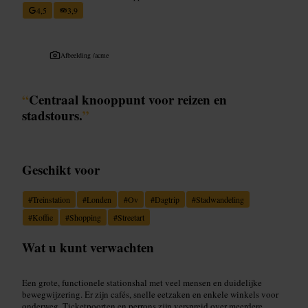
4,5
3,9
Afbeelding /
acme
“
Centraal knooppunt voor reizen en
stadstours.
”
Geschikt voor
#
Treinstation
#
Londen
#
Ov
#
Dagtrip
#
Stadwandeling
#
Koffie
#
Shopping
#
Streetart
Wat u kunt verwachten
Een grote, functionele stationshal met veel mensen en duidelijke
bewegwijzering. Er zijn cafés, snelle eetzaken en enkele winkels voor
onderweg. Ticketpoorten en perrons zijn verspreid over meerdere