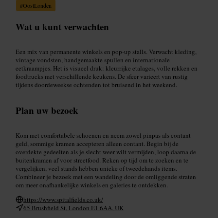
#
OostLonden
Wat u kunt verwachten
Een mix van permanente winkels en pop-up stalls. Verwacht kleding,
vintage vondsten, handgemaakte spullen en internationale
eetkraampjes. Het is visueel druk: kleurrijke etalages, volle rekken en
foodtrucks met verschillende keukens. De sfeer varieert van rustig
tijdens doordeweekse ochtenden tot bruisend in het weekend.
Plan uw bezoek
Kom met comfortabele schoenen en neem zowel pinpas als contant
geld, sommige kramen accepteren alleen contant. Begin bij de
overdekte gedeelten als je slecht weer wilt vermijden, loop daarna de
buitenkramen af voor streetfood. Reken op tijd om te zoeken en te
vergelijken, veel stands hebben unieke of tweedehands items.
Combineer je bezoek met een wandeling door de omliggende straten
om meer onafhankelijke winkels en galeries te ontdekken.
https://www.spitalfields.co.uk/
65 Brushfield St, London E1 6AA, UK