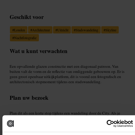
Geschikt voor
#
Londen
#
Architectuur
#
Uitzicht
#
Stadswandeling
#
Skyline
#
Nachtfotografie
Wat u kunt verwachten
Een opvallende glazen constructie met een diagonaal patroon. Van
buiten valt de vorm en de reflectie van omliggende gebouwen op. Er is
geen groot openbaar uitkijkplatform, dit is vooral een fotografisch en
architectonisch stopmoment tijdens een stadswandeling.
Plan uw bezoek
Plan dit als een korte stop tijdens een wandeling door de City. Als je
naar binnen wilt, zoek dan naar toegangsopties via restaurants of
georganiseerde tours en reserveer van tevoren. Draag comfortabele
schoenen en neem een camera mee.