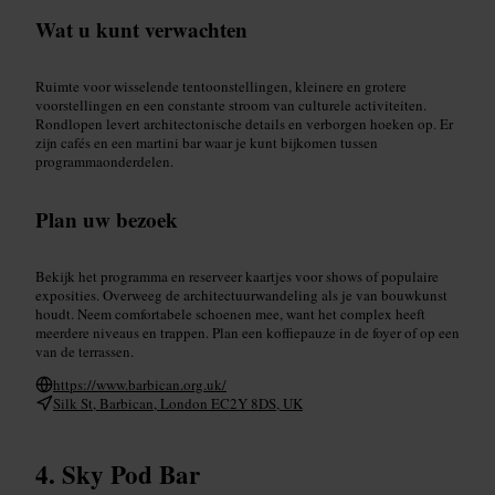
Wat u kunt verwachten
Ruimte voor wisselende tentoonstellingen, kleinere en grotere
voorstellingen en een constante stroom van culturele activiteiten.
Rondlopen levert architectonische details en verborgen hoeken op. Er
zijn cafés en een martini bar waar je kunt bijkomen tussen
programmaonderdelen.
Plan uw bezoek
Bekijk het programma en reserveer kaartjes voor shows of populaire
exposities. Overweeg de architectuurwandeling als je van bouwkunst
houdt. Neem comfortabele schoenen mee, want het complex heeft
meerdere niveaus en trappen. Plan een koffiepauze in de foyer of op een
van de terrassen.
https://www.barbican.org.uk/
Silk St, Barbican, London EC2Y 8DS, UK
Sky Pod Bar