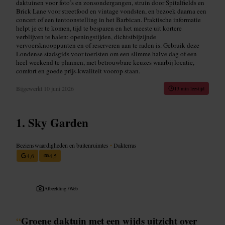
daktuinen voor foto’s en zonsondergangen, struin door Spitalfields en
Brick Lane voor streetfood en vintage vondsten, en bezoek daarna een
concert of een tentoonstelling in het Barbican. Praktische informatie
helpt je er te komen, tijd te besparen en het meeste uit kortere
verblijven te halen: openingstijden, dichtstbijzijnde
vervoersknooppunten en of reserveren aan te raden is. Gebruik deze
Londense stadsgids voor toeristen om een slimme halve dag of een
heel weekend te plannen, met betrouwbare keuzes waarbij locatie,
comfort en goede prijs-kwaliteit voorop staan.
Bijgewerkt
10 juni 2026
13 min leestijd
Sky Garden
Bezienswaardigheden en buitenruimtes
•
Dakterras
4,6
4,5
Afbeelding /
Web
“
Groene daktuin met een wijds uitzicht over