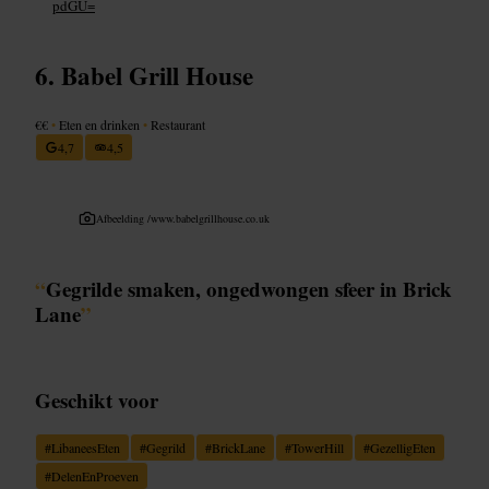
pdGU=
Babel Grill House
€€
•
Eten en drinken
•
Restaurant
4,7
4,5
Afbeelding /
www.babelgrillhouse.co.uk
“
Gegrilde smaken, ongedwongen sfeer in Brick
Lane
”
Geschikt voor
#
LibaneesEten
#
Gegrild
#
BrickLane
#
TowerHill
#
GezelligEten
#
DelenEnProeven