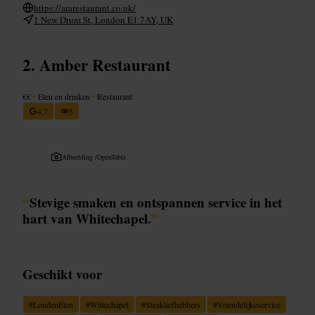
https://ararestaurant.co.uk/
1 New Drum St, London E1 7AY, UK
Amber Restaurant
€€
•
Eten en drinken
•
Restaurant
4,7
5
Afbeelding /
OpenTable
“
Stevige smaken en ontspannen service in het
hart van Whitechapel.
”
Geschikt voor
#
LondenEten
#
Wittechapel
#
Steakliefhebbers
#
Vriendelijkeservice