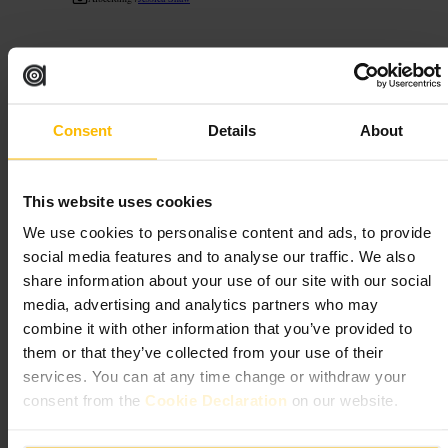
“
Stevig eten, stedelijke sfeer.
”
Consent
Details
About
Geschikt voor
#
Steakhouse
#
Vleesliefhebbers
#
Shoreditch
#
Avondeten
This website uses cookies
#
Stedelijk
We use cookies to personalise content and ads, to provide
Wat u kunt verwachten
social media features and to analyse our traffic. We also
share information about your use of our site with our social
media, advertising and analytics partners who may
Een no-nonsense menu met vlees centraal, royale porties en directe
bediening. Interieur is stedelijk en vaak levendig. Drankkaart is
combine it with other information that you’ve provided to
praktisch, gericht op passende wijnen en bieren. Reservatie wordt
them or that they’ve collected from your use of their
aanbevolen bij drukte.
services. You can at any time change or withdraw your
consent from the
Cookie Declaration
on our website.
Plan uw bezoek