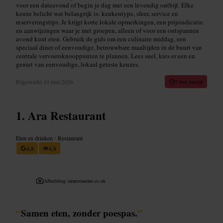
voor een dateavond of begin je dag met een levendig ontbijt. Elke
keuze belicht wat belangrijk is: keukentype, sfeer, service en
reserveringstips. Je krijgt korte lokale opmerkingen, een prijsindicatie
en aanwijzingen waar je met groepen, alleen of voor een ontspannen
avond kunt eten. Gebruik de gids om een culinaire middag, een
speciaal diner of eenvoudige, betrouwbare maaltijden in de buurt van
centrale vervoersknooppunten te plannen. Lees snel, kies er een en
geniet van eenvoudige, lokaal geteste keuzes.
Bijgewerkt
10 juni 2026
7 min leestijd
Ara Restaurant
Eten en drinken
•
Restaurant
4,8
4,8
Afbeelding /
ararestaurant.co.uk
“
Samen eten, zonder poespas.
”