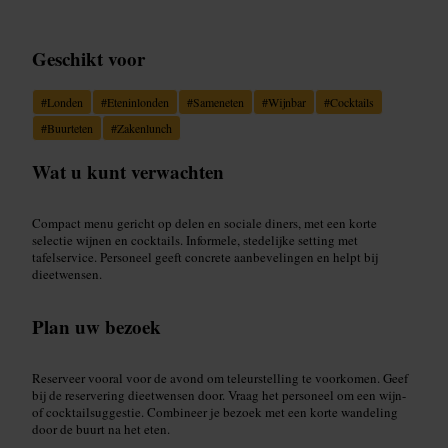
Geschikt voor
#
Londen
#
Eteninlonden
#
Sameneten
#
Wijnbar
#
Cocktails
#
Buurteten
#
Zakenlunch
Wat u kunt verwachten
Compact menu gericht op delen en sociale diners, met een korte
selectie wijnen en cocktails. Informele, stedelijke setting met
tafelservice. Personeel geeft concrete aanbevelingen en helpt bij
dieetwensen.
Plan uw bezoek
Reserveer vooral voor de avond om teleurstelling te voorkomen. Geef
bij de reservering dieetwensen door. Vraag het personeel om een wijn-
of cocktailsuggestie. Combineer je bezoek met een korte wandeling
door de buurt na het eten.