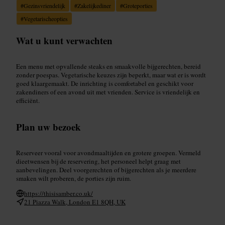
#
Gezinsvriendelijk
#
Zakelijkediner
#
Groteporties
#
Vegetarischeopties
Wat u kunt verwachten
Een menu met opvallende steaks en smaakvolle bijgerechten, bereid
zonder poespas. Vegetarische keuzes zijn beperkt, maar wat er is wordt
goed klaargemaakt. De inrichting is comfortabel en geschikt voor
zakendiners of een avond uit met vrienden. Service is vriendelijk en
efficiënt.
Plan uw bezoek
Reserveer vooral voor avondmaaltijden en grotere groepen. Vermeld
dieetwensen bij de reservering, het personeel helpt graag met
aanbevelingen. Deel voorgerechten of bijgerechten als je meerdere
smaken wilt proberen, de porties zijn ruim.
https://thisisamber.co.uk/
21 Piazza Walk, London E1 8QH, UK