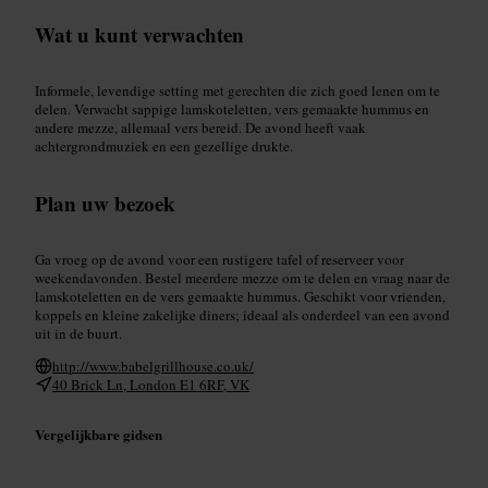
Wat u kunt verwachten
Informele, levendige setting met gerechten die zich goed lenen om te
delen. Verwacht sappige lamskoteletten, vers gemaakte hummus en
andere mezze, allemaal vers bereid. De avond heeft vaak
achtergrondmuziek en een gezellige drukte.
Plan uw bezoek
Ga vroeg op de avond voor een rustigere tafel of reserveer voor
weekendavonden. Bestel meerdere mezze om te delen en vraag naar de
lamskoteletten en de vers gemaakte hummus. Geschikt voor vrienden,
koppels en kleine zakelijke diners; ideaal als onderdeel van een avond
uit in de buurt.
http://www.babelgrillhouse.co.uk/
40 Brick Ln, London E1 6RF, VK
Vergelijkbare gidsen