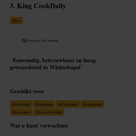
King CookDaily
4,9
Afbeelding /
The Guardian
“
Eenvoudig, betrouwbaar en hoog
gewaardeerd in Whitechapel
”
Geschikt voor
#
Casualeten
#
Sameneten
#
Whitechapel
#
LondenEten
#
Sociaaleten
#
Etenmetvrienden
Wat u kunt verwachten