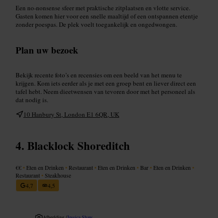
Een no-nonsense sfeer met praktische zitplaatsen en vlotte service.
Gasten komen hier voor een snelle maaltijd of een ontspannen etentje
zonder poespas. De plek voelt toegankelijk en ongedwongen.
Plan uw bezoek
Bekijk recente foto’s en recensies om een beeld van het menu te
krijgen. Kom iets eerder als je met een groep bent en liever direct een
tafel hebt. Neem dieetwensen van tevoren door met het personeel als
dat nodig is.
10 Hanbury St, London E1 6QR, UK
Blacklock Shoreditch
€€
•
Eten en Drinken
•
Restaurant
•
Eten en Drinken
•
Bar
•
Eten en Drinken
•
Restaurant
•
Steakhouse
4,7
4,5
Afbeelding /
Jessica Shaw