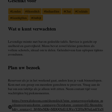
Geschikt voor
#
Londen
#
Shoreditch
#
IndiaasEten
#
Chai
#
Cocktails
#
GezelligEten
#
Ontbijt
Wat u kunt verwachten
Levendige ruimte met bar en gedeelde tafels. Service is gericht op
snelheid en gastvrijheid. Menu bevat zowel kleine gerechten als
vollere schotels, ideaal om te delen. Geluidniveau kan oplopen tijdens
avonduren.
Plan uw bezoek
Reserveer als je in het weekend gaat, anders kun je vaak binnenlopen.
Kom met een groep om meerdere gerechten te proeven. Vraag aan de
bar om een tafeltje als je alleen wilt zitten. Neem contant tijd voor
wachttijden bij piekmomenten.
https://www.dishoom.com/shoreditch?utm_source=google&utm_m
edium=organic&utm_campaign=Yext&utm_content=D2-Shoreditc
h&y_source=1_MjMwNDkyMDQtNzE1LWxvY2F0aW9uLndlYnN