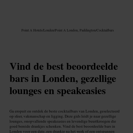
Afbeelding /
Google AI
Point A Hotels
/
Londen
/
Point A London, Paddington
/
Cocktailbars
Vind de best beoordeelde
bars in Londen, gezellige
lounges en speakeasies
Ga eropuit en ontdek de beste cocktailbars van Londen, geselecteerd
op sfeer, vakmanschap en ligging. Deze gids leidt je naar gezellige
lounges, onopvallende speakeasies en levendige buurtkroegen die
goed bereide drankjes schenken. Vind de best beoordeelde bars in
Londen voor een date, een drankje na het werk of een ontspannen