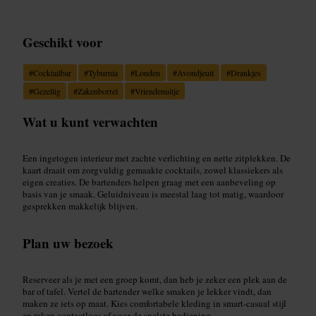
Geschikt voor
#
Cocktailbar
#
Tyburnia
#
Londen
#
Avondjeuit
#
Drankjes
#
Gezellig
#
Zakenborrel
#
Vriendenuitje
Wat u kunt verwachten
Een ingetogen interieur met zachte verlichting en nette zitplekken. De
kaart draait om zorgvuldig gemaakte cocktails, zowel klassiekers als
eigen creaties. De bartenders helpen graag met een aanbeveling op
basis van je smaak. Geluidniveau is meestal laag tot matig, waardoor
gesprekken makkelijk blijven.
Plan uw bezoek
Reserveer als je met een groep komt, dan heb je zeker een plek aan de
bar of tafel. Vertel de bartender welke smaken je lekker vindt, dan
maken ze iets op maat. Kies comfortabele kleding in smart-casual stijl
en reken contactloos af voor de snelste bediening.