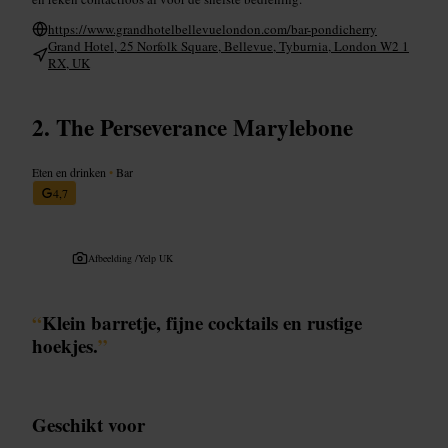
https://www.grandhotelbellevuelondon.com/bar-pondicherry
Grand Hotel, 25 Norfolk Square, Bellevue, Tyburnia, London W2 1
RX, UK
The Perseverance Marylebone
Eten en drinken
•
Bar
4,7
Afbeelding /
Yelp UK
“
Klein barretje, fijne cocktails en rustige
hoekjes.
”
Geschikt voor