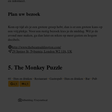
en informeel.
Plan uw bezoek
Kom op tijd als je een grotere groep hebt, dan is er een grotere kans op
een vrij plekje. Voor een rustig bezoek kies je de middag. Wil je de
avond mee maken, ga dan later en reken op meer gasten en hogere
decibels.
http://www.thebearpaddington.com/
29 Spring St, Tyburnia, London W2 1JA, UK
The Monkey Puzzle
€€
•
Eten en drinken
•
Restaurant
•
Gastropub
•
Eten en drinken
•
Bar
•
Pub
4,5
4,5
Afbeelding /
Useyourlocal