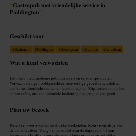
“
Gastropub met vriendelijke service in
Paddington
”
Geschikt voor
#
Gastropub
#
Paddington
#
Gezelligeten
#
Buurtbar
#
Avondeten
Wat u kunt verwachten
Het menu biedt moderne pubklassiekers en seizoensproducten.
Verwacht stevige hoofdgerechten, eenvoudige gedeelde schotels en
een korte, doordachte selectie bieren en wijnen. Zitplaatsen aan de bar
en aan tafels, met een informele bediening die graag advies geeft.
Plan uw bezoek
Reserveer voor avonden en drukke weekenden. Kom vroeg als je aan
de bar wilt zitten. Vraag het personeel naar de dagspecial of hun
favorieten. Geschikt voor solo-eters, kleine groepen en zakelijke