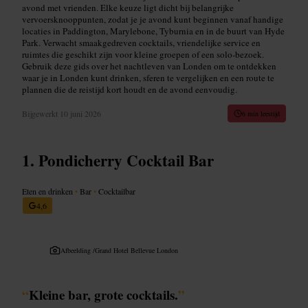
avond met vrienden. Elke keuze ligt dicht bij belangrijke
vervoersknooppunten, zodat je je avond kunt beginnen vanaf handige
locaties in Paddington, Marylebone, Tyburnia en in de buurt van Hyde
Park. Verwacht smaakgedreven cocktails, vriendelijke service en
ruimtes die geschikt zijn voor kleine groepen of een solo-bezoek.
Gebruik deze gids over het nachtleven van Londen om te ontdekken
waar je in Londen kunt drinken, sferen te vergelijken en een route te
plannen die de reistijd kort houdt en de avond eenvoudig.
Bijgewerkt
10 juni 2026
6 min leestijd
Pondicherry Cocktail Bar
Eten en drinken
•
Bar
•
Cocktailbar
4,6
Afbeelding /
Grand Hotel Bellevue London
“
Kleine bar, grote cocktails.
”