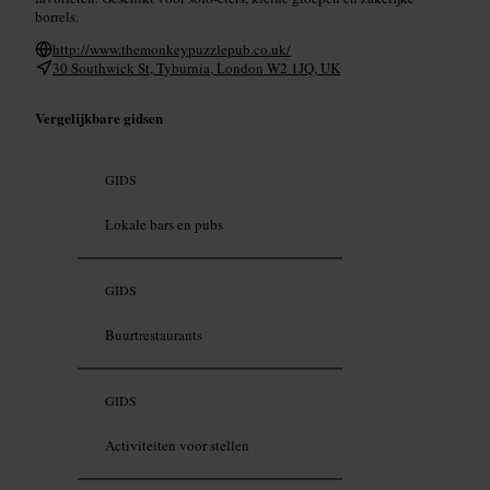
borrels.
http://www.themonkeypuzzlepub.co.uk/
30 Southwick St, Tyburnia, London W2 1JQ, UK
Vergelijkbare gidsen
GIDS
Lokale bars en pubs
GIDS
Buurtrestaurants
GIDS
Activiteiten voor stellen