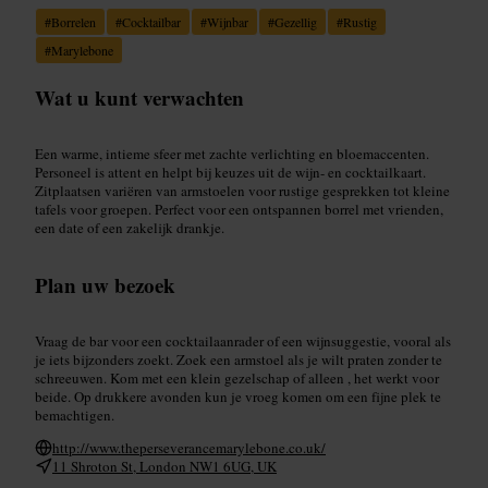
#
Borrelen
#
Cocktailbar
#
Wijnbar
#
Gezellig
#
Rustig
#
Marylebone
Wat u kunt verwachten
Een warme, intieme sfeer met zachte verlichting en bloemaccenten.
Personeel is attent en helpt bij keuzes uit de wijn- en cocktailkaart.
Zitplaatsen variëren van armstoelen voor rustige gesprekken tot kleine
tafels voor groepen. Perfect voor een ontspannen borrel met vrienden,
een date of een zakelijk drankje.
Plan uw bezoek
Vraag de bar voor een cocktailaanrader of een wijnsuggestie, vooral als
je iets bijzonders zoekt. Zoek een armstoel als je wilt praten zonder te
schreeuwen. Kom met een klein gezelschap of alleen , het werkt voor
beide. Op drukkere avonden kun je vroeg komen om een fijne plek te
bemachtigen.
http://www.theperseverancemarylebone.co.uk/
11 Shroton St, London NW1 6UG, UK