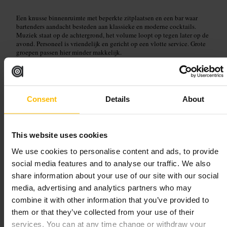
Een knusse binnenruimte met beperkte zitplaatsen en een bar waar
bartenders aandacht besteden aan klassieke en moderne cocktails.
Muziek staat op de achtergrond, het volume loopt op tegen later op de
avond. Personeel is vriendelijk en gericht op een vlotte service. Grote
groepen passen hier minder makkelijk.
Plan uw bezoek
Consent
Details
About
Kom met een klein gezelschap of alleen als je een plek aan de bar wilt.
Neem identiteitsbewijs mee als dat nodig is. Reserveer of arriveer
vroeger op drukke avonden, vooral in het weekend. Vraag een plek aan
de bar als je de cocktailbereiding wilt zien. Combineer je bezoek met
This website uses cookies
avondplannen in de buurt.
We use cookies to personalise content and ads, to provide
https://www.themitrehydepark.com/old-marys
24 Craven Terrace (onder the mitre pub), London W2 3QH, UK
social media features and to analyse our traffic. We also
share information about your use of our site with our social
media, advertising and analytics partners who may
The Bear Pub
combine it with other information that you’ve provided to
them or that they’ve collected from your use of their
€€
•
Eten en drinken
•
Bar
•
Pub
services. You can at any time change or withdraw your