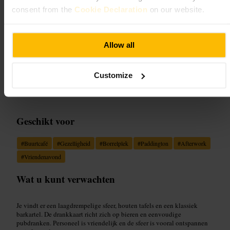
4,7
consent from the
Cookie Declaration
on our website.
Afbeelding /
www.thebearpaddington.com
Allow all
“
Een gezellige buurtpub voor een
Customize
ongedwongen drankje
”
Geschikt voor
#
Buurtcafé
#
Gezelligheid
#
Borrelplek
#
Paddington
#
Afterwork
#
Vriendenavond
Wat u kunt verwachten
Je vindt er een laagdrempelige sfeer, houten tafels en een klassiek
barkartel. De drankkaart richt zich op bieren en eenvoudige
pubdranken. Personeel is vriendelijk en de sfeer is vooral ontspannen