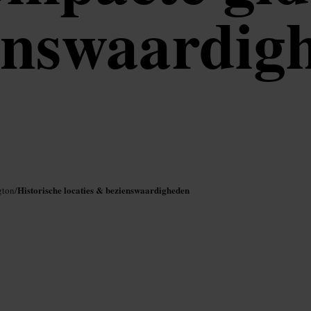
enswaardig
Historische locaties & bezienswaardigheden
gton
/