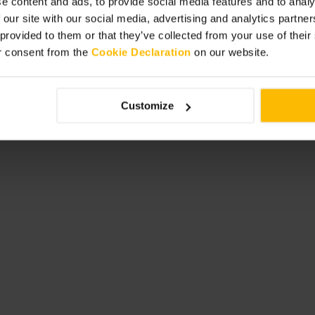
e content and ads, to provide social media features and to analy
éruimtes. Draag comfortabele
 our site with our social media, advertising and analytics partn
 provided to them or that they’ve collected from your use of thei
r consent from the
Cookie Declaration
on our website.
e memorial
Customize