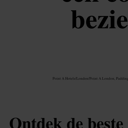
bezi
Afbeelding /
Google AI
Point A Hotels
/
Londen
/
Point A London, Paddin
Ontdek de beste