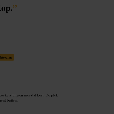
top.
”
ghtseeing
oekers blijven meestal kort. De plek
ent buiten.