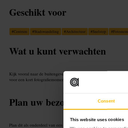
Geschikt voor
#
Centrum
#
Stadswandeling
#
Architectuur
#
Snelstop
#
Fotomom
Wat u kunt verwachten
Kijk vooral naar de buitengevel en straatcontext. Er zijn geen pu
voor een kort fotografiemoment en om je route te bepalen.
Plan uw bezoek
Consent
This website uses cookies
Plan dit als onderdeel van een wandeling door de buurt. Combine