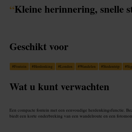
“
Kleine herinnering, snelle s
Geschikt voor
#
Fontein
#
Herdenking
#
Londen
#
Wandelen
#
Stedentrip
#
Si
Wat u kunt verwachten
Een compacte fontein met een eenvoudige herdenkingsfunctie. Bez
biedt een korte onderbreking van een wandelroute en een fotomom