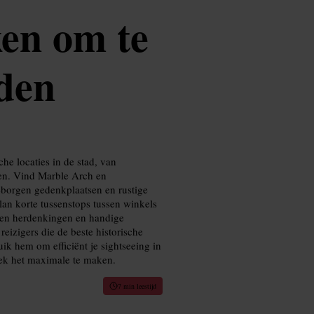
ken om te
den
e locaties in de stad, van
nen. Vind Marble Arch en
eborgen gedenkplaatsen en rustige
plan korte tussenstops tussen winkels
ogen herdenkingen en handige
eizigers die de beste historische
ik hem om efficiënt je sightseeing in
ek het maximale te maken.
7 min leestijd