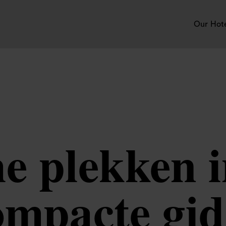
Our Hot
he plekken 
ompacte gid