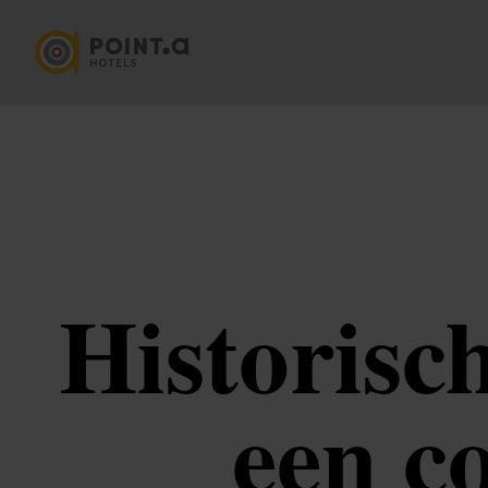
Historisc
een c