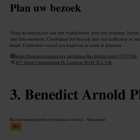
Plan uw bezoek
Voeg de fontein toe aan een wandelroute door het centrum. Neem 
snel foto‑moment. Combineer het bezoek met een koffiestop of an
buurt. Controleer vooraf een kaart om je route te plannen.
https://historicengland.org.uk/listing/the-list/list-entry/1357249
457 Great Cumberland Pl, London W1H 7LJ, UK
Benedict Arnold P
Bezienswaardigheden en buitenactiviteiten
•
Monument
4