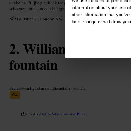
We use cookies to personalis
winkelen. Blijf op publiek toegankelijke paden en respecteer priv
information about your use of
schoenen en neem een lichtgewicht jas bij wisselvallig weer.
other information that you’ve
219 Baker St, London NW1 6XE, UK
time change or withdraw you
William Pitt Byrn
fountain
Bezienswaardigheden en buitenruimte
•
Fontein
4
Afbeelding /
Photo by Valentin Ivantsov on Pexels