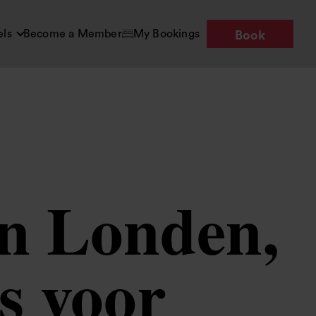
els
Become a Member
My Bookings
Book
in Londen,
s voor