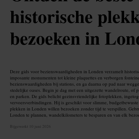
historische plek
bezoeken in Lon
Deze gids voor bezienswaardigheden in Londen verzamelt historisch
imposante monumenten tot kleine plaquettes en verborgen fontei
bezienswaardigheden bij stations, en ga daarna op pad naar wegg
stedelijke oases. Begin je dag met een uitgezette wandelroute, of 
en parken. De gids belicht gezinsvriendelijke fotoplekken, inget
vervoersverbindingen. Hij is geschikt voor slimme, budgetbewuste r
plekken in Londen willen bezoeken zonder tijd te verspillen. Gebru
Londen te plannen, wandelkilometers te besparen en van elk bezo
Bijgewerkt
10 juni 2026