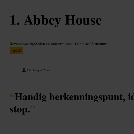
Abbey House
Bezienswaardigheden en buitenruimte
•
Gebouw / Structuur
3,8
Afbeelding /
O'Shea
“
Handig herkenningspunt, id
stop.
”