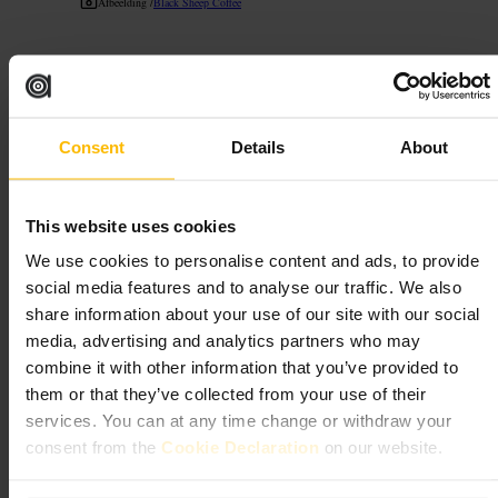
Afbeelding /
Black Sheep Coffee
“
Sterke koffie zonder poespas
”
Consent
Details
About
Geschikt voor
#
Koffie
#
Paddington
#
Betaalbaar
#
Afhalen
#
Plantaardig
This website uses cookies
#
Koffiekunst
We use cookies to personalise content and ads, to provide
Wat u kunt verwachten
social media features and to analyse our traffic. We also
share information about your use of our site with our social
media, advertising and analytics partners who may
Een stedelijke, functionele setting met toonbank en een paar tafels.
Espresso-centrische dranken en simpele snacks op het menu.
combine it with other information that you’ve provided to
Plantaardige melkopties beschikbaar. Vlotte service gericht op afhalen
them or that they’ve collected from your use of their
en korte stops.
services. You can at any time change or withdraw your
consent from the
Cookie Declaration
on our website.
Plan uw bezoek