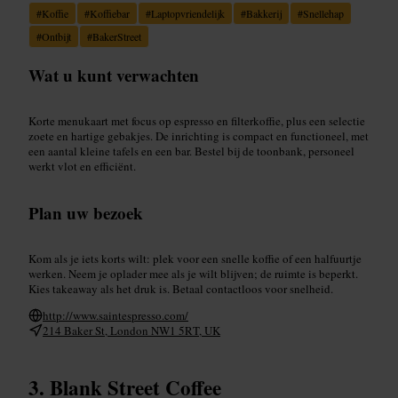
#
Koffie
#
Koffiebar
#
Laptopvriendelijk
#
Bakkerij
#
Snellehap
#
Ontbijt
#
BakerStreet
Wat u kunt verwachten
Korte menukaart met focus op espresso en filterkoffie, plus een selectie
zoete en hartige gebakjes. De inrichting is compact en functioneel, met
een aantal kleine tafels en een bar. Bestel bij de toonbank, personeel
werkt vlot en efficiënt.
Plan uw bezoek
Kom als je iets korts wilt: plek voor een snelle koffie of een halfuurtje
werken. Neem je oplader mee als je wilt blijven; de ruimte is beperkt.
Kies takeaway als het druk is. Betaal contactloos voor snelheid.
http://www.saintespresso.com/
214 Baker St, London NW1 5RT, UK
Blank Street Coffee