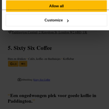
Bestel aan de bar en neem je kop mee als je haast hebt. Kies een tafel
Allow all
bij het raam als je wilt zitten en licht nodig hebt. Heb je werk te doen,
kies dan een rustig moment buiten de ochtendspits. Betaal contactloos
om tijd te besparen.
Customize
https://blacksheepcoffee.co.uk/blogs/locations/paddington?utm_so
urce=ExtNet&utm_medium=Yext
Paddington Central, 2 Kingdom St, London W2 6BD, UK
Sixty Six Coffee
Eten en drinken
•
Cafés, koffie- en theehuisjes
•
Koffiebar
4,8
5
Afbeelding /
Sixty Six Coffee
“
Een ongedwongen plek voor goede koffie in
Paddington.
”