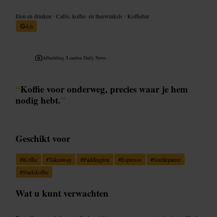
Eten en drinken
•
Cafés, koffie- en theewinkels
•
Koffiebar
4,6
Afbeelding /
London Daily News
“
Koffie voor onderweg, precies waar je hem
nodig hebt.
”
Geschikt voor
#
Koffie
#
Takeaway
#
Paddington
#
Espresso
#
Snellepauze
#
Stadskoffie
Wat u kunt verwachten