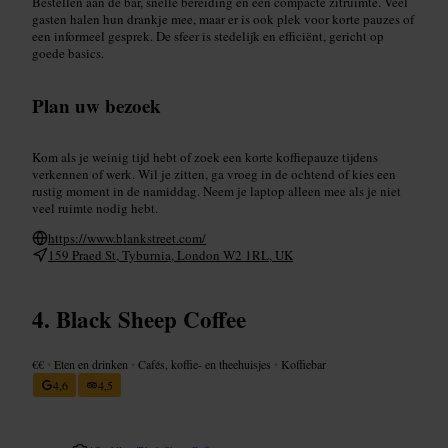
Bestellen aan de bar, snelle bereiding en een compacte zitruimte. Veel
gasten halen hun drankje mee, maar er is ook plek voor korte pauzes of
een informeel gesprek. De sfeer is stedelijk en efficiënt, gericht op
goede basics.
Plan uw bezoek
Kom als je weinig tijd hebt of zoek een korte koffiepauze tijdens
verkennen of werk. Wil je zitten, ga vroeg in de ochtend of kies een
rustig moment in de namiddag. Neem je laptop alleen mee als je niet
veel ruimte nodig hebt.
https://www.blankstreet.com/
159 Praed St, Tyburnia, London W2 1RL, UK
Black Sheep Coffee
€€
•
Eten en drinken
•
Cafés, koffie- en theehuisjes
•
Koffiebar
4,6
4,5