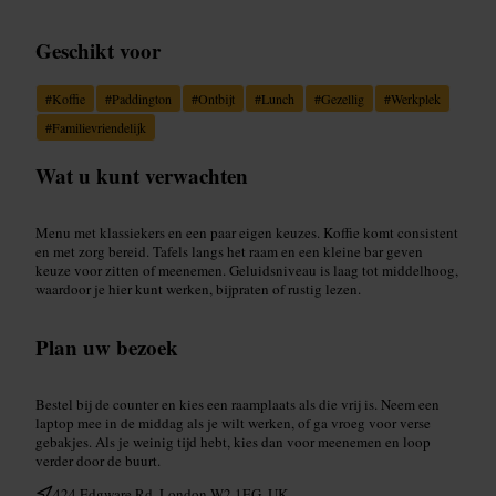
Geschikt voor
#
Koffie
#
Paddington
#
Ontbijt
#
Lunch
#
Gezellig
#
Werkplek
#
Familievriendelijk
Wat u kunt verwachten
Menu met klassiekers en een paar eigen keuzes. Koffie komt consistent
en met zorg bereid. Tafels langs het raam en een kleine bar geven
keuze voor zitten of meenemen. Geluidsniveau is laag tot middelhoog,
waardoor je hier kunt werken, bijpraten of rustig lezen.
Plan uw bezoek
Bestel bij de counter en kies een raamplaats als die vrij is. Neem een
laptop mee in de middag als je wilt werken, of ga vroeg voor verse
gebakjes. Als je weinig tijd hebt, kies dan voor meenemen en loop
verder door de buurt.
424 Edgware Rd, London W2 1EG, UK