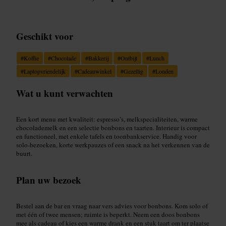
Geschikt voor
#
Koffie
#
Chocolade
#
Bakkerij
#
Ontbijt
#
Lunch
#
Laptopvriendelijk
#
Cadeauwinkel
#
Gezellig
#
Londen
Wat u kunt verwachten
Een kort menu met kwaliteit: espresso’s, melkspecialiteiten, warme
chocolademelk en een selectie bonbons en taarten. Interieur is compact
en functioneel, met enkele tafels en toonbankservice. Handig voor
solo-bezoeken, korte werkpauzes of een snack na het verkennen van de
buurt.
Plan uw bezoek
Bestel aan de bar en vraag naar vers advies voor bonbons. Kom solo of
met één of twee mensen; ruimte is beperkt. Neem een doos bonbons
mee als cadeau of kies een warme drank en een stuk taart om ter plaatse