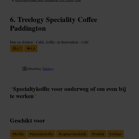
Treelogy Speciality Coffee
Paddington
Eten en drinken
•
Cafés, koffie- en theewinkels
•
Café
4,7
4,8
Afbeelding /
Treelogy
“
Specialtykoffie voor onderweg of om even bij
te werken
”
Geschikt voor
#
Koffie
#
Specialtykoffie
#
Laptopvriendelijk
#
Ontbijt
#
Afhaal