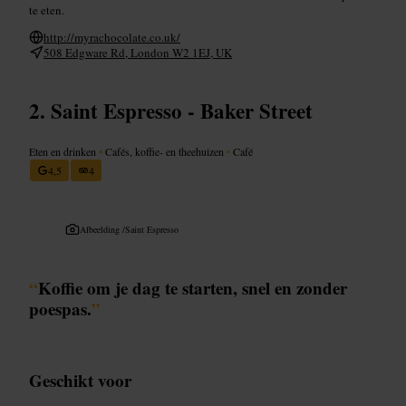
te eten.
http://myrachocolate.co.uk/
508 Edgware Rd, London W2 1EJ, UK
Saint Espresso - Baker Street
Eten en drinken
•
Cafés, koffie- en theehuizen
•
Café
4,5
4
Afbeelding /
Saint Espresso
“
Koffie om je dag te starten, snel en zonder
poespas.
”
Geschikt voor