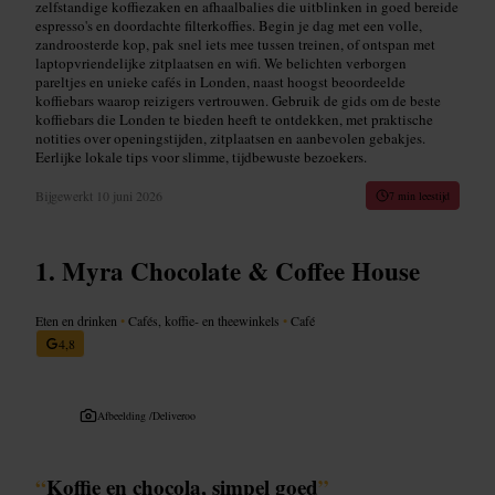
zelfstandige koffiezaken en afhaalbalies die uitblinken in goed bereide
espresso's en doordachte filterkoffies. Begin je dag met een volle,
zandroosterde kop, pak snel iets mee tussen treinen, of ontspan met
laptopvriendelijke zitplaatsen en wifi. We belichten verborgen
pareltjes en unieke cafés in Londen, naast hoogst beoordeelde
koffiebars waarop reizigers vertrouwen. Gebruik de gids om de beste
koffiebars die Londen te bieden heeft te ontdekken, met praktische
notities over openingstijden, zitplaatsen en aanbevolen gebakjes.
Eerlijke lokale tips voor slimme, tijdbewuste bezoekers.
Bijgewerkt
10 juni 2026
7 min leestijd
Myra Chocolate & Coffee House
Eten en drinken
•
Cafés, koffie- en theewinkels
•
Café
4,8
Afbeelding /
Deliveroo
“
Koffie en chocola, simpel goed
”