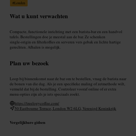
#
Londen
Wat u kunt verwachten
Compacte, functionele inrichting met een barista-bar en een handvol
tafels. Bestellingen doe je meestal aan de bar. Ze schenken
single‑origin en filterkoffies en serveren vers gebak en lichte hartige
gerechten. Afhalen is mogelijk.
Plan uw bezoek
Loop bij binnenkomst naar de bar om te bestellen, vraag de barista naar
de bonen van die dag. Als je een specifieke maling of zetmethode wilt,
vermeld dat bij de bestelling. Controleer vooraf online of er extra
menu-opties zijn als je iets speciaals zoekt.
https://treelogycoffee.com/
50 Eastbourne Terrace, London W2 6LG, Verenigd Koninkrijk
Vergelijkbare gidsen