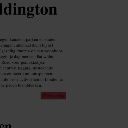
ddington
egen kanalen, parken en straten.
lingen, allemaal dicht bij het
of gezellig dineren op een woonboot,
egin je dag met een flat white,
e Road voor gemakkelijke
 centrale ligging, uitstekende
annen en meer kunt ontspannen.
 de beste activiteiten in Londen te
sche paden te ontdekken.
15 min leestijd
en