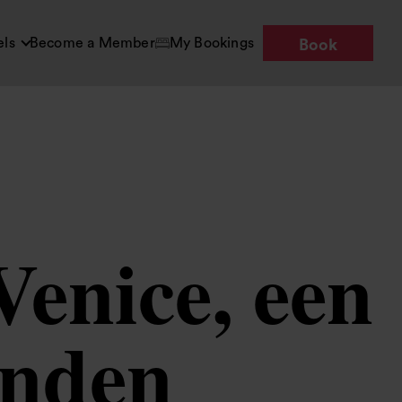
els
Become a Member
My Bookings
Book
Venice, een
onden