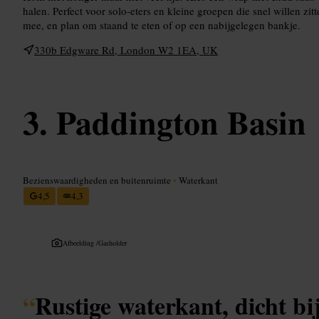
halen. Perfect voor solo-eters en kleine groepen die snel willen z
mee, en plan om staand te eten of op een nabijgelegen bankje.
330b Edgware Rd, London W2 1EA, UK
Paddington Basin
Bezienswaardigheden en buitenruimte
•
Waterkant
4,5
4,3
Afbeelding /
Gasholder
“
Rustige waterkant, dicht b