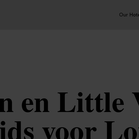
Our Hot
 en Little 
gids voor L