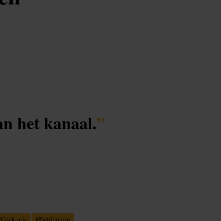
an het kanaal.
”
#
Cocktails
#
Paddington