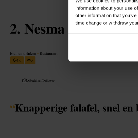
We use cookies to personalis
information about your use of
other information that you’ve
Nesma Falafel
time change or withdraw you
Eten en drinken
•
Restaurant
4,6
3
Afbeelding /
Deliveroo
“
Knapperige falafel, snel en 