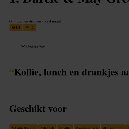
€€
•
Eten en drinken
•
Restaurant
4,4
4,2
Afbeelding /
Web
“
Koffie, lunch en drankjes a
Geschikt voor
#
Aanhetkanaal
#
Brunch
#
Koffie
#
Veganistisch
#
Casualeten