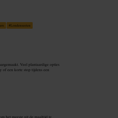
ers
#
Londenseeten
laargemaakt. Veel plantaardige opties
 of een korte stop tijdens een
om het meeste uit de maaltijd te