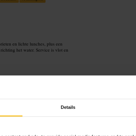
ieten en lichte lunches, plus een
richting het water. Service is vlot en
e. Vraag bij reservering om een raam-
Details
erveren aan te raden. Neem een jas mee