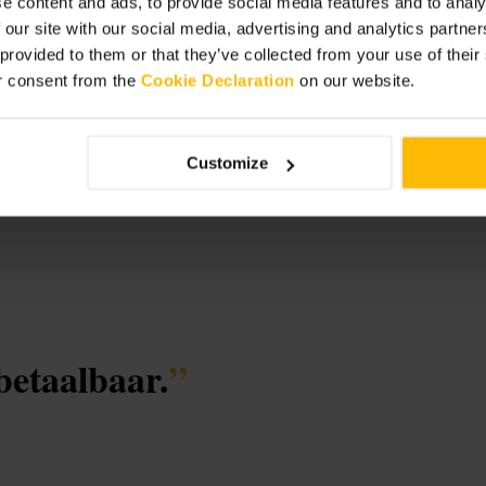
e content and ads, to provide social media features and to analy
 our site with our social media, advertising and analytics partn
 provided to them or that they’ve collected from your use of thei
r consent from the
Cookie Declaration
on our website.
Customize
betaalbaar.
”