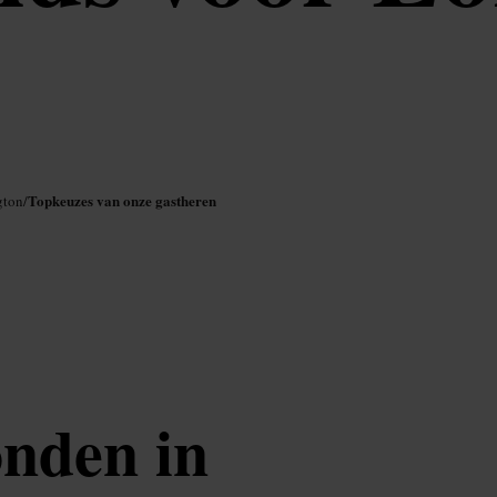
Topkeuzes van onze gastheren
gton
/
onden in