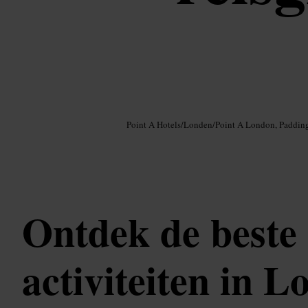
Afbeelding /
Google AI
Point A Hotels
/
Londen
/
Point A London, Paddin
Ontdek de beste
activiteiten in L