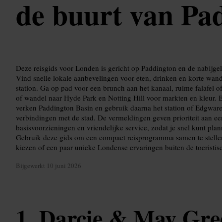
de buurt van Pa
Deze reisgids voor Londen is gericht op Paddington en de nabijgel
Vind snelle lokale aanbevelingen voor eten, drinken en korte wande
station. Ga op pad voor een brunch aan het kanaal, ruime falafel 
of wandel naar Hyde Park en Notting Hill voor markten en kleur. B
verken Paddington Basin en gebruik daarna het station of Edgwar
verbindingen met de stad. De vermeldingen geven prioriteit aan een
basisvoorzieningen en vriendelijke service, zodat je snel kunt pl
Gebruik deze gids om een compact reisprogramma samen te stellen,
kiezen of een paar unieke Londense ervaringen buiten de toeristi
Bijgewerkt
10 juni 2026
Darcie & May Gre