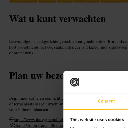
Wat u kunt verwachten
Eenvoudige, smaakgerichte gerechten en goede koffie. Brunchfavor
kort avondmenu met cocktails. Interieur is relaxed, met zitplaatsen 
onpretentieus.
Plan uw bezoek
Begin met koffie en een licht gerecht, en loop daarna langs de kad
Consent
of terrasplaats als je uitzicht wilt. Kom met een groep, dan is res
voor buitenzitplaatsen.
https://www.daisygreenfood.com/location-darcie-may
This website uses cookies
Grand Union Canal, Sheldon Square, Central W2 6DS, UK