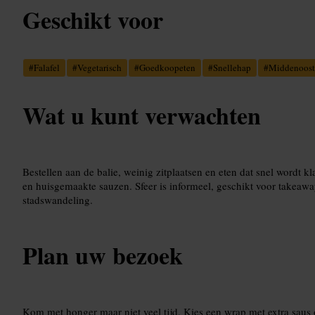
Geschikt voor
#
Falafel
#
Vegetarisch
#
Goedkoopeten
#
Snellehap
#
Middenoost
Wat u kunt verwachten
Bestellen aan de balie, weinig zitplaatsen en eten dat snel wordt k
en huisgemaakte sauzen. Sfeer is informeel, geschikt voor takeaway
stadswandeling.
Plan uw bezoek
Kom met honger maar niet veel tijd. Kies een wrap met extra saus 