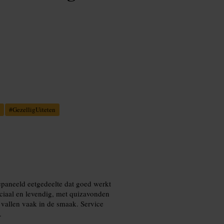
#
GezelligUiteten
epaneeld eetgedeelte dat goed werkt
ociaal en levendig, met quizavonden
 vallen vaak in de smaak. Service
.