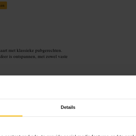
ten
aart met klassieke pubgerechten.
feer is ontspannen, met zowel vaste
Details
voor drinken en eten. Voor grotere
prima aan de bar. Combineer je
elegen station.
source=gmb&utm_medium=organic&ut