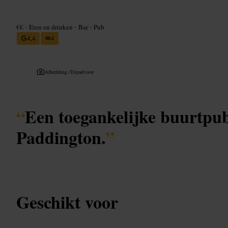
€€
•
Eten en drinken
•
Bar
•
Pub
4,4
4
Afbeelding /
Tripadvisor
“
Een toegankelijke buurtpub
Paddington.
”
Geschikt voor