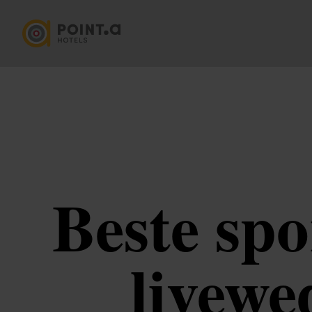
Beste sp
livewe