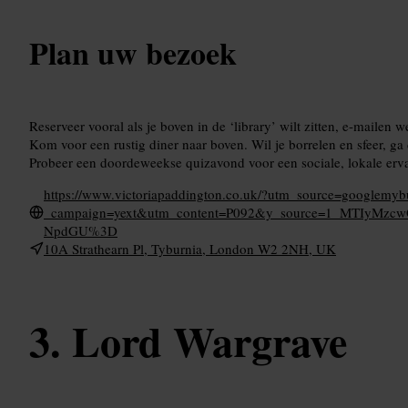
Plan uw bezoek
Reserveer vooral als je boven in de ‘library’ wilt zitten, e-mailen we
Kom voor een rustig diner naar boven. Wil je borrelen en sfeer, ga
Probeer een doordeweekse quizavond voor een sociale, lokale erva
https://www.victoriapaddington.co.uk/?utm_source=google
_campaign=yext&utm_content=P092&y_source=1_MTIyMz
NpdGU%3D
10A Strathearn Pl, Tyburnia, London W2 2NH, UK
Lord Wargrave