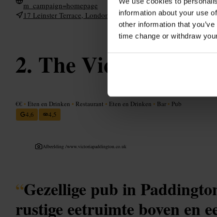
We use cookies to personalis
m_campaign=homepage
information about your use of
17 Leinster Terrace, London W2 3EU, UK
other information that you’ve
time change or withdraw you
The Victoria, Pad
€€
•
Eten en Drinken
•
Restaurant
•
Eten en Drinken
•
Bar
•
Pub
4,6
4,5
Afbeelding /
www.victoriapaddington.co.uk
“
Gezellige pub in Paddingto
rustige eetruimte boven en e