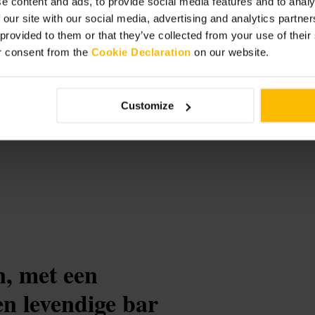
e content and ads, to provide social media features and to analy
 our site with our social media, advertising and analytics partn
 provided to them or that they’ve collected from your use of thei
r consent from the
Cookie Declaration
on our website.
dington
Customize
n, met een
en levendige bar