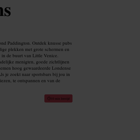
ns
 rond Paddington. Ontdek knusse pubs
ndige plekken met grote schermen en
in de buurt van Little Venice.
ndelijke menigten, goede zichtlijnen
e nemen hoog gewaardeerde Londense
s je zoekt naar sportsbars bij jou in
 kiezen, te ontspannen en van de
10 min leestijd