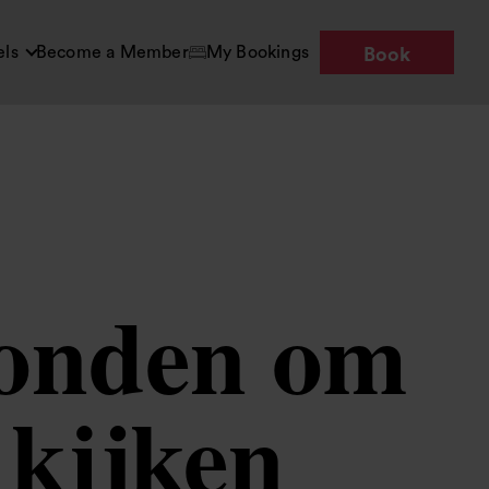
els
Become a Member
My Bookings
Book
Londen om
 kijken