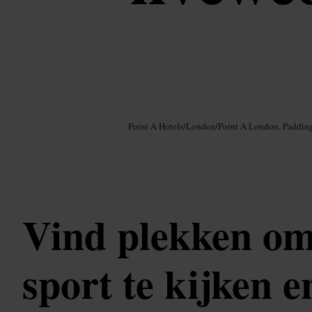
Afbeelding /
Google AI
Point A Hotels
/
Londen
/
Point A London, Paddin
Vind plekken om
sport te kijken en