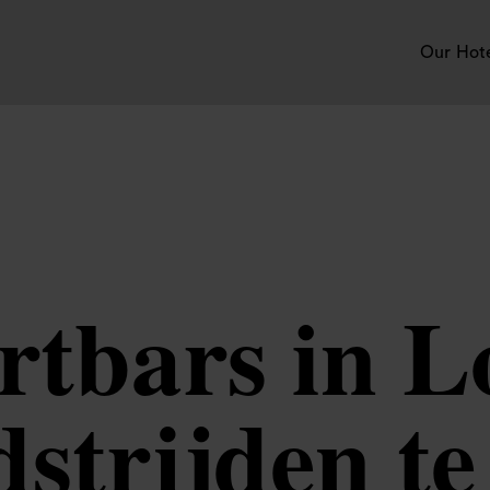
Our Hot
ortbars in 
dstrijden te