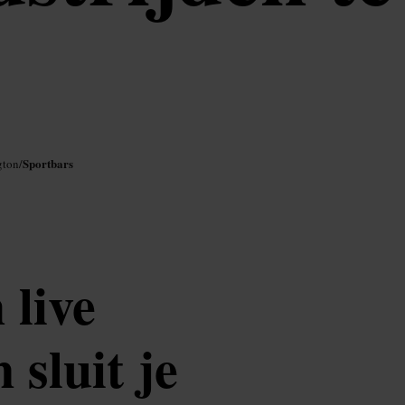
Sportbars
gton
/
 live
 sluit je