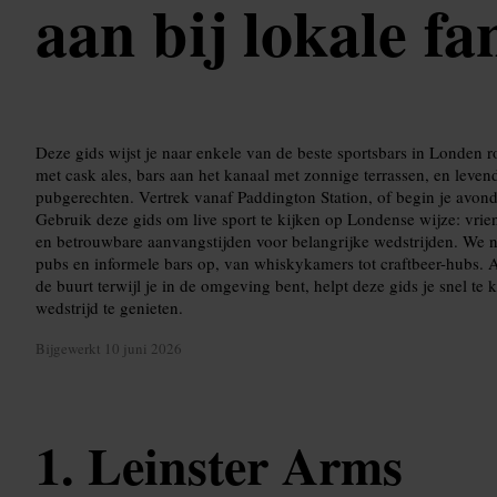
aan bij lokale fa
Deze gids wijst je naar enkele van de beste sportsbars in Londen
met cask ales, bars aan het kanaal met zonnige terrassen, en leve
pubgerechten. Vertrek vanaf Paddington Station, of begin je avond 
Gebruik deze gids om live sport te kijken op Londense wijze: vrie
en betrouwbare aanvangstijden voor belangrijke wedstrijden. W
pubs en informele bars op, van whiskykamers tot craftbeer-hubs. Al
de buurt terwijl je in de omgeving bent, helpt deze gids je snel te
wedstrijd te genieten.
Bijgewerkt
10 juni 2026
Leinster Arms