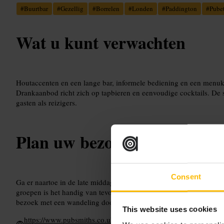
#
Buurtbar
#
Gezellig
#
Borrelen
#
Londen
#
Paddington
#
Pube
Wat u kunt verwachten
Houtaccenten en een lange bar, informele bediening en een menuk
Drankaanbod richt zich op tapbieren en eenvoudige cocktails. De s
gasten als reizigers.
Plan uw bezoek
Consent
Ga er naartoe in de late middag of avond, als je wilt aanschuiven 
groepen is het handig van tevoren te bellen. Solo-reizigers zitten 
bezoek met een wandeling door de buurt of een stop bij het nabijg
This website uses cookies
https://www.pubsmiths.co.uk/leinster-arms-bayswater?utm_