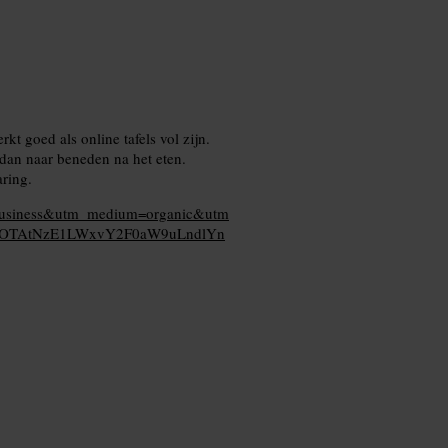
rkt goed als online tafels vol zijn.
 dan naar beneden na het eten.
ring.
mybusiness&utm_medium=organic&utm
cwOTAtNzE1LWxvY2F0aW9uLndlYn