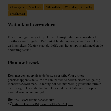
#
Avondjeuit
#
Cocktails
#
Shoreditch
#
Vrienden
#
Gezellig
#
Nachtleven
Wat u kunt verwachten
Een rumoerige, energieke plek met kleurrijk interieur, comfortabele
booths en een lange bar. De kaart richt zich op toegankelijke cocktails
en klassiekers. Muziek staat duidelijk aan, het tempo is informeel en de
bediening is vlot.
Plan uw bezoek
Kom met een groep als je de beste sfeer wilt. Voor grotere
gezelschappen is het slim om van tevoren te bellen. Neem een geldig
identiteitsbewijs mee. Rekening houden met weinig garderobe-ruimte
en de mogelijkheid dat het hard kan klinken. Betalingen verlopen
meestal zonder contant geld.
https://www.simmonsbar.co.uk/
104-108 Curtain Rd, London EC2A 3AH, UK