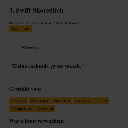
Swift Shoreditch
Eten en drinken
•
Bar
•
Eten en drinken
•
Restaurant
4,7
5
Afbeelding /
“
Kleine cocktails, grote smaak.
”
Geschikt voor
#
Cocktails
#
Cocktailbar
#
Shoreditch
#
Avondjeuit
#
Borrel
#
Vriendenuitje
#
Dateavond
Wat u kunt verwachten