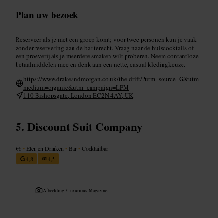
Plan uw bezoek
Reserveer als je met een groep komt; voor twee personen kun je vaak
zonder reservering aan de bar terecht. Vraag naar de huiscocktails of
een proeverij als je meerdere smaken wilt proberen. Neem contantloze
betaalmiddelen mee en denk aan een nette, casual kledingkeuze.
https://www.drakeandmorgan.co.uk/the-drift/?utm_source=G&utm_
medium=organic&utm_campaign=LPM
110 Bishopsgate, London EC2N 4AY, UK
Discount Suit Company
€€
•
Eten en Drinken
•
Bar
•
Cocktailbar
4,8
4,5
Afbeelding /
Luxurious Magazine