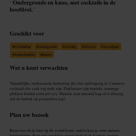
“
Ondergronds en knus, met cocktails in de
hoofdrol.
”
Geschikt voor
#
Cocktailbar
#
Ondergronds
#
Gezellig
#
Sfeervol
#
Avondjeuit
#
Sterkedranken
#
Intiem
Wat u kunt verwachten
Vriendelijke, enthousiaste bediening die niet opdringerig is. Creatieve
cocktails die vaak vrij sterk zijn. Zitplaatsen zijn beperkt, sommige
plekken bieden extra privacy. Muziek staat meestal laag of is afwezig,
wat de nadruk op gesprekken legt.
Plan uw bezoek
Reserveer als je later op de avond komt, anders kun je soms meteen
binnenlopen. Kom met een klein gezelschap of als koppel; grotere