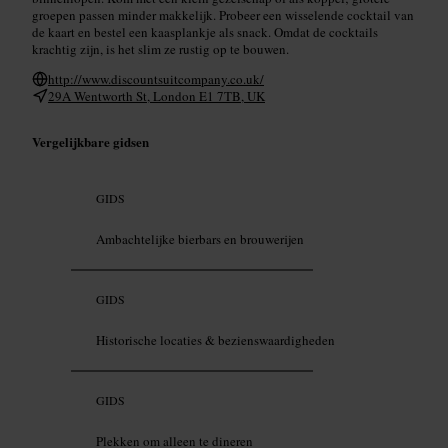
groepen passen minder makkelijk. Probeer een wisselende cocktail van
de kaart en bestel een kaasplankje als snack. Omdat de cocktails
krachtig zijn, is het slim ze rustig op te bouwen.
http://www.discountsuitcompany.co.uk/
29A Wentworth St, London E1 7TB, UK
Vergelijkbare gidsen
GIDS
Ambachtelijke bierbars en brouwerijen
GIDS
Historische locaties & bezienswaardigheden
GIDS
Plekken om alleen te dineren