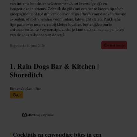
van intieme booths en seizoensmenu's tot levendige dj's en
fotogenieke interieurs. Gebruik de gids om een bar te kiezen op sfeer,
groepsgrootte of tijdstip van de avond: ga erheen voor dates en rustige
avonden, of met vrienden voor luidere, late-night sferen. Praktische
tips gaan over reserveren bij kleine locaties, beste tijden om te
arriveren en korte vervoerstips, zodat je kunt ontspannen en genieten
van de cocktailscene van de stad.
Bijgewerkt
10 juni 2026
6 min leestijd
Rain Dogs Bar & Kitchen |
Shoreditch
Eten en drinken
•
Bar
4,7
Afbeelding /
Tagvenue
“
Cocktails en eenvoudige bites in een