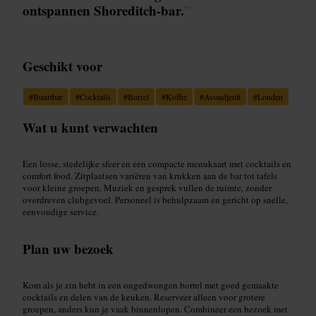
ontspannen Shoreditch-bar.
”
Geschikt voor
#
Buurtbar
#
Cocktails
#
Borrel
#
Koffie
#
Avondjeuit
#
Londen
Wat u kunt verwachten
Een losse, stedelijke sfeer en een compacte menukaart met cocktails en
comfort food. Zitplaatsen variëren van krukken aan de bar tot tafels
voor kleine groepen. Muziek en gesprek vullen de ruimte, zonder
overdreven clubgevoel. Personeel is behulpzaam en gericht op snelle,
eenvoudige service.
Plan uw bezoek
Kom als je zin hebt in een ongedwongen borrel met goed gemaakte
cocktails en delen van de keuken. Reserveer alleen voor grotere
groepen, anders kun je vaak binnenlopen. Combineer een bezoek met