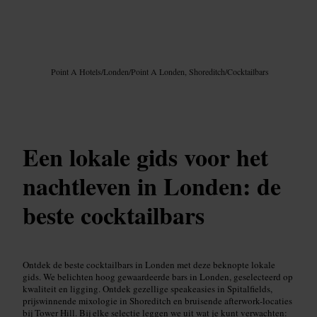
Afbeelding /
Google AI
Point A Hotels
/
Londen
/
Point A Londen, Shoreditch
/
Cocktailbars
Een lokale gids voor het
nachtleven in Londen: de
beste cocktailbars
Ontdek de beste cocktailbars in Londen met deze beknopte lokale
gids. We belichten hoog gewaardeerde bars in Londen, geselecteerd op
kwaliteit en ligging. Ontdek gezellige speakeasies in Spitalfields,
prijswinnende mixologie in Shoreditch en bruisende afterwork-locaties
bij Tower Hill. Bij elke selectie leggen we uit wat je kunt verwachten: