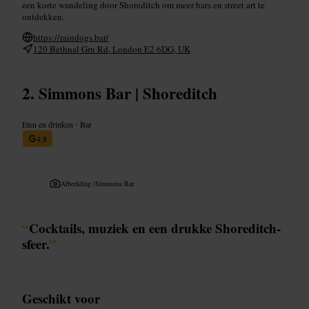
een korte wandeling door Shoreditch om meer bars en street art te
ontdekken.
https://raindogs.bar/
120 Bethnal Grn Rd, London E2 6DG, UK
Simmons Bar | Shoreditch
Eten en drinken
•
Bar
4,8
Afbeelding /
Simmons Bar
“
Cocktails, muziek en een drukke Shoreditch-
sfeer.
”
Geschikt voor