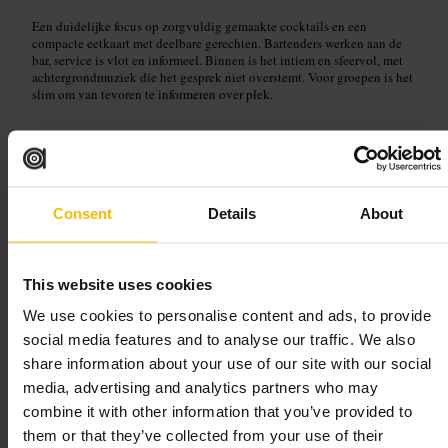
Een duidelijke focus op zorgvuldig gemaakte cocktails en een
compacte eetkaart met deelbare gerechten. Bartenders werken aan de
bar, service is vlot en informeel. Binnen is het intiem en sfeervol, met
achtergrondmuziek die het gesprek niet overstemt. Voor groepen is het
slim om van tevoren te informeren over plek.
Plan uw bezoek
Kom met het openbaar vervoer en loop vanaf het station een paar
Consent
Details
About
minuten. Kom vroeg op drukke avonden om een zitplaats te
bemachtigen. Bestel aan de bar voor snelle service of vraag om
aanbevelingen. Zorg dat je een geldige ID bij je hebt.
http://www.barswift.com/
This website uses cookies
We use cookies to personalise content and ads, to provide
The Drift
social media features and to analyse our traffic. We also
share information about your use of our site with our social
media, advertising and analytics partners who may
€€
•
Eten en drinken
•
Bar
•
Cocktailbar
4,4
4,5
combine it with other information that you’ve provided to
them or that they’ve collected from your use of their