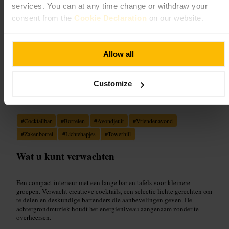
services. You can at any time change or withdraw your
Afbeelding /
Excel London
consent from the
Cookie Declaration
on our website.
“
Cocktails en een ontspannen zakelijke sfeer in
Allow all
Tower Hill.
”
Customize
Geschikt voor
#
Cocktailbar
#
Borrelen
#
Avondjeuit
#
Vriendenavond
#
Zakenborrel
#
Lichtehapjes
#
Towerhill
Wat u kunt verwachten
Een compact interieur met een lange bar en tafels voor kleinere
groepen. Verwacht creatieve cocktails, een selectie lichte gerechten om
te delen en deskundige bartenders die aanbevelingen geven. De
achtergrondmuziek houdt het energieniveau aangenaam zonder te
overheersen.