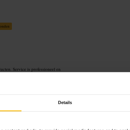
onden
ucten. Service is professioneel en
et restaurant geschikt maakt voor
ingetogen interieur en een menu dat
Details