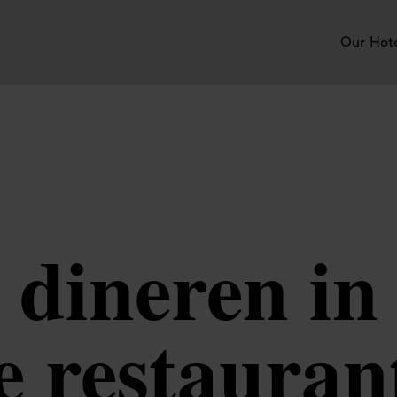
Our Hot
 dineren i
e restauran