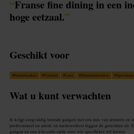
“
Franse fine dining in een 
hoge eetzaal.
”
Geschikt voor
#
Fransekeuken
#
Culinair
#
Luxe
#
Dinereninlondon
#
Specialeg
Wat u kunt verwachten
Je krijgt zorgvuldig bereide gangen met een mix van texturen en s
professioneel en attent, en medewerkers leggen de gerechten uit. 
gangen en een à-la-carte-optie voor wie specifieker wil kiezen.