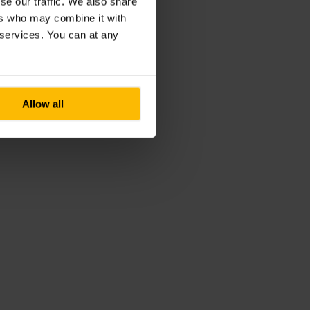
se our traffic. We also share
ers who may combine it with
r services. You can at any
Allow all