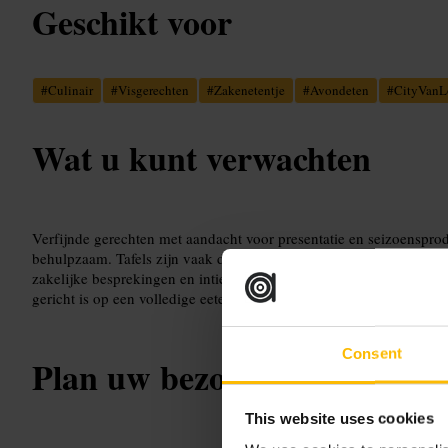
Geschikt voor
#
Culinair
#
Visgerechten
#
Zakenetentje
#
Avondeten
#
CityVanL
Wat u kunt verwachten
Verfijnde gerechten met aandacht voor presentatie en seizoensprod
behulpzaam. Tafels zijn vaak dicht genoeg voor gesprekken, wat h
zakelijke besprekingen en intieme diners. Verwacht een rustiger, 
gericht is op een volledige eetervaring.
Consent
Plan uw bezoek
This website uses cookies