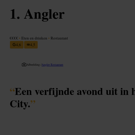
Angler
€€€€
•
Eten en drinken
•
Restaurant
4,6
4,5
Afbeelding /
Angler Restaurant
“
Een verfijnde avond uit in 
City.
”