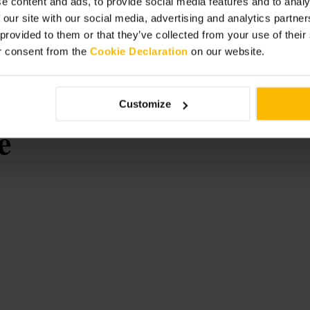
e content and ads, to provide social media features and to analy
es smart-casual kleding als je zeker
 our site with our social media, advertising and analytics partn
omst naar wijnaanbevelingen als je een
n de bar vooraf of na het diner.
 provided to them or that they’ve collected from your use of thei
r consent from the
Cookie Declaration
on our website.
Customize
e