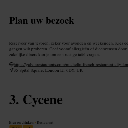
Plan uw bezoek
Reserveer van tevoren, zeker voor avonden en weekenden. Kies ee
gangen wilt proberen. Geef vooraf allergieën of dieetwensen doo
zakelijke diners kun je om een rustige tafel vragen.
https://galvinrestaurants.com/michelin-french-restaurant-city-lo
35 Spital Square, London E1 6DY, UK
Cycene
Eten en drinken
•
Restaurant