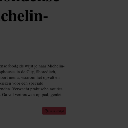
chelin-
s
nse foodgids wijst je naar Michelin-
hophouses in de City, Shoreditch,
t soort menu, waarom het opvalt en
kiezen voor een speciale
nden. Verwacht praktische notities
s. Ga vol vertrouwen op pad, geniet
7 min leestijd