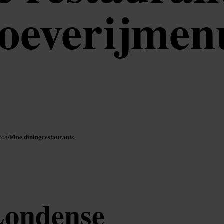
oeverijmen
Fine diningrestaurants
tch
/
Londense