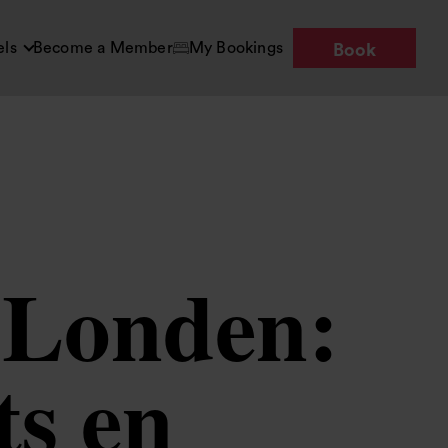
els
Become a Member
My Bookings
Book
n Londen:
ts en