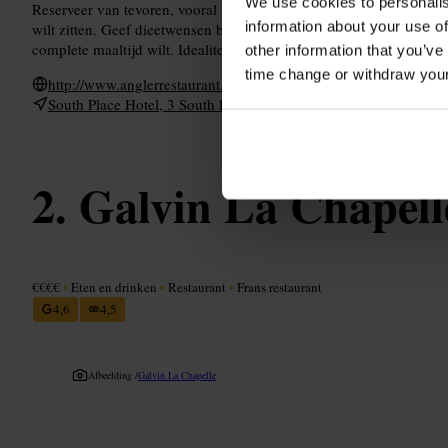
We use cookies to personalis
Reserveer van tevoren, vooral voor avonden en grotere groepen. Ki
information about your use of
wilt zitten. Geef dieetwensen bij reservering door. Vraag bij aank
complete maaltijd wilt. Idealiter combineer je dit met een drankje i
other information that you’ve
time change or withdraw you
http://www.anglerrestaurant.com/
South Place Hotel, 3 South Pl, London EC2M 2AF, UK
Galvin La Chapell
€€€€
•
Eten en drinken
•
Restaurant
•
Frans restaurant
4,6
4,5
Afbeelding /
Galvin La Chapelle