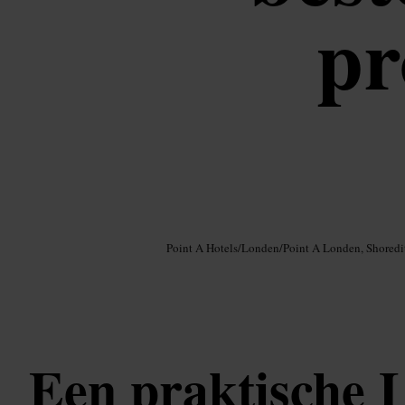
pr
Afbeelding /
Google AI
Point A Hotels
/
Londen
/
Point A Londen, Shoredi
Een praktische 