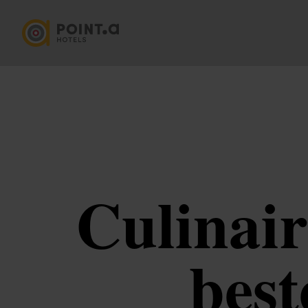
Culinair
best