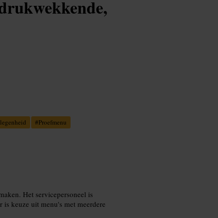
indrukwekkende,
elegenheid
#
Proefmenu
maken. Het servicepersoneel is
Er is keuze uit menu's met meerdere