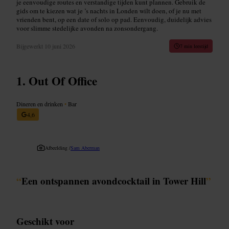
je eenvoudige routes en verstandige tijden kunt plannen. Gebruik de
gids om te kiezen wat je ’s nachts in Londen wilt doen, of je nu met
vrienden bent, op een date of solo op pad. Eenvoudig, duidelijk advies
voor slimme stedelijke avonden na zonsondergang.
Bijgewerkt
10 juni 2026
7 min leestijd
Out Of Office
Dineren en drinken
•
Bar
4,6
Afbeelding /
Sam Aberman
“
Een ontspannen avondcocktail in Tower Hill
”
Geschikt voor