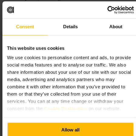
Geschikt voor
Consent
Details
About
#
Uitgaan
#
Livemuziek
#
Bar
#
Avondjeuit
#
Londen
#
Betaalbaar
This website uses cookies
Wat u kunt verwachten
We use cookies to personalise content and ads, to provide
social media features and to analyse our traffic. We also
Een rumoerige, ongedwongen sfeer met mensen die komen voor
share information about your use of our site with our social
drinken en shows. De inrichting is praktisch, met een bar centraal in de
media, advertising and analytics partners who may
ruimte. Serveeropties richten zich op standaard bardrankjes en
eenvoudige mixes. Je moet soms even wachten op een plek tijdens
combine it with other information that you’ve provided to
piekmomenten.
them or that they’ve collected from your use of their
services. You can at any time change or withdraw your
Plan uw bezoek
consent from the
Cookie Declaration
on our website.
Kom op tijd als je een zitplek wilt. Neem een geldig identiteitsbewijs
mee. Begin je avond hier na een vroege maaltijd, of combineer met
Allow all
andere bars in de buurt. Kleed je casual en houd rekening met sta-