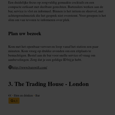
Een duidelijke focus op zorgvuldig gemaakte cocktails en een
compacte eetkaart met deelbare gerechten. Bartenders werken aan de
bar, service is vlot en informeel. Binnen is het intiem en sfeervol, met
achtergrondmuziek die het gesprek niet overstemt. Voor groepen is het
slim om van tevoren te informeren over plek.
Plan uw bezoek
Kom met het openbaar vervoer en loop vanaf het station een paar
minuten. Kom vroeg op drukke avonden om een zitplaats te
bemachtigen. Bestel aan de bar voor snelle service of vraag om
aanbevelingen. Zorg dat je een geldige ID bij je hebt.
http://www.barswift.com/
The Trading House - London
€€
•
Eten en drinken
•
Bar
4,3