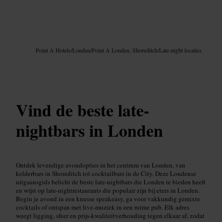
Afbeelding /
Google AI
Point A Hotels
/
Londen
/
Point A Londen, Shoreditch
/
Late-night locaties
Vind de beste late-
nightbars in Londen
Ontdek levendige avondopties in het centrum van Londen, van
kelderbars in Shoreditch tot cocktailbars in de City. Deze Londense
uitgaansgids belicht de beste late-nightbars die Londen te bieden heeft
en wijst op late-nightrestaurants die populair zijn bij eters in Londen.
Begin je avond in een knusse speakeasy, ga voor vakkundig gemixte
cocktails of ontspan met live-muziek in een ruime pub. Elk adres
weegt ligging, sfeer en prijs-kwaliteitverhouding tegen elkaar af, zodat