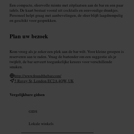
Een compacte, sfeervolle ruimte met zitplaatsen aan de bar en een paar
tafels. De kaart bestaat vooral uit cocktails en eenvoudige drankjes.
Personeel helpt graag met aanbevelingen, de sfeer blijft laagdrempelig
en geschikt voor gesprekken.
Plan uw bezoek
Kom vroeg als je zeker een plek aan de bar wilt. Voor kleine groepen is
reserveren aan te raden. Vraag de bartender om een suggestie als je
twijfelt, de bar serveert toegankelijke keuzes voor verschillende
smaken.
http://www.foundthebar.com/
5 Ravey St, London EC2A 4QW, UK
Vergelijkbare gidsen
GIDS
Lokale winkels