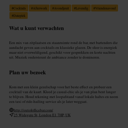
#
Cocktails
#
Afterwork
#
Avondjeuit
#
Levendig
#
Vriendenavond
#
Dateplek
Wat u kunt verwachten
Een mix van zitplaatsen en staanruimte rond de bar, met bartenders die
aandacht geven aan cocktails en klassieke glazen. De sfeer is energiek
maar niet overweldigend, geschikt voor gesprekken en korte nachten
uit. Muziek ondersteunt de ambiance zonder te domineren.
Plan uw bezoek
Kom met een klein gezelschap voor het beste effect en probeer een
cocktail van de kaart. Kleed je casual-chic als je van plan bent langer
te blijven. Houd rekening met loopafstand vanaf lokale haltes en neem
een taxi of ride-hailing service als je later weggaat.
http://outofofficebar.com/
25 Widegate St, London E1 7HP, UK