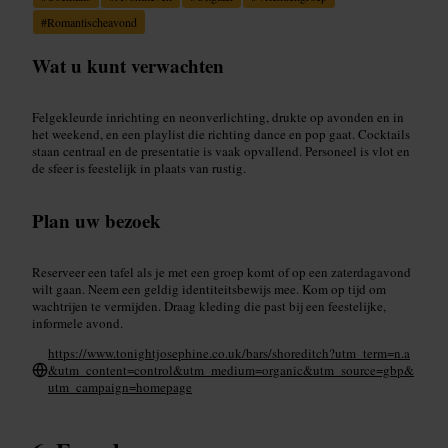
#
Romantischeavond
Wat u kunt verwachten
Felgekleurde inrichting en neonverlichting, drukte op avonden en in
het weekend, en een playlist die richting dance en pop gaat. Cocktails
staan centraal en de presentatie is vaak opvallend. Personeel is vlot en
de sfeer is feestelijk in plaats van rustig.
Plan uw bezoek
Reserveer een tafel als je met een groep komt of op een zaterdagavond
wilt gaan. Neem een geldig identiteitsbewijs mee. Kom op tijd om
wachtrijen te vermijden. Draag kleding die past bij een feestelijke,
informele avond.
https://www.tonightjosephine.co.uk/bars/shoreditch?utm_term=n.a
&utm_content=control&utm_medium=organic&utm_source=gbp&
utm_campaign=homepage