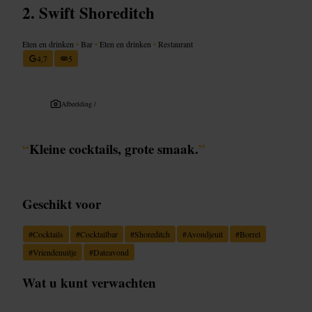
Swift Shoreditch
Eten en drinken
•
Bar
•
Eten en drinken
•
Restaurant
4,7
5
Afbeelding /
“
Kleine cocktails, grote smaak.
”
Geschikt voor
#
Cocktails
#
Cocktailbar
#
Shoreditch
#
Avondjeuit
#
Borrel
#
Vriendenuitje
#
Dateavond
Wat u kunt verwachten