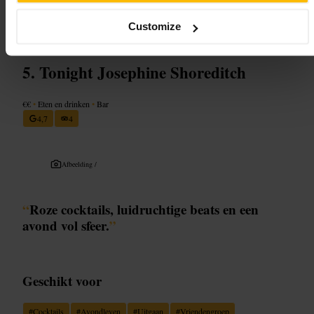
ruimte tijdens drukte.
Customize
http://www.theoldbluelast.com/
Tonight Josephine Shoreditch
€€
•
Eten en drinken
•
Bar
4,7
4
Afbeelding /
“
Roze cocktails, luidruchtige beats en een
avond vol sfeer.
”
Geschikt voor
#
Cocktails
#
Avondleven
#
Uitgaan
#
Vriendengroep