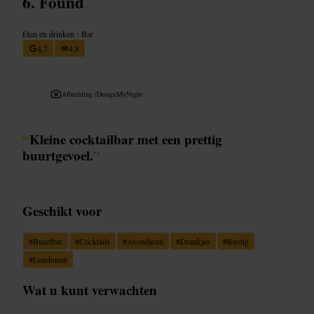
Found
Eten en drinken
•
Bar
4,7
4,8
Afbeelding /
DesignMyNight
“
Kleine cocktailbar met een prettig
buurtgevoel.
”
Geschikt voor
#
Buurtbar
#
Cocktails
#
Avondjeuit
#
Drankjes
#
Rustig
#
Londonuit
Wat u kunt verwachten