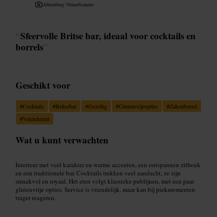
Afbeelding /
VenueScanner
“
Sfeervolle Britse bar, ideaal voor cocktails en
borrels
”
Geschikt voor
#
Cocktails
#
Britsebar
#
Gezellig
#
Glutenvrijeopties
#
Zakenborrel
#
Vriendenuit
Wat u kunt verwachten
Interieur met veel karakter en warme accenten, een ontspannen zithoek
en een traditionele bar. Cocktails trekken veel aandacht, ze zijn
smaakvol en royaal. Het eten volgt klassieke publijnen, met een paar
glutenvrije opties. Service is vriendelijk, maar kan bij piekmomenten
trager reageren.