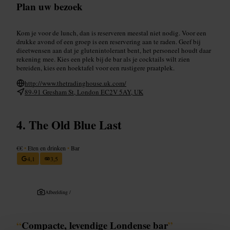
Plan uw bezoek
Kom je voor de lunch, dan is reserveren meestal niet nodig. Voor een
drukke avond of een groep is een reservering aan te raden. Geef bij
dieetwensen aan dat je glutenintolerant bent, het personeel houdt daar
rekening mee. Kies een plek bij de bar als je cocktails wilt zien
bereiden, kies een hoektafel voor een rustigere praatplek.
http://www.thetradinghouse.uk.com/
89-91 Gresham St, London EC2V 5AY, UK
The Old Blue Last
€€
•
Eten en drinken
•
Bar
4,1
3,5
Afbeelding /
“
Compacte, levendige Londense bar
”