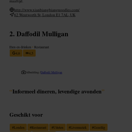
maaltijd.
http://www.xianbiangbiangnoodles.com/
62 Wentworth St, London E1 7AL, UK
Daffodil Mulligan
Eten en drinken
•
Restaurant
4,6
4,5
Afbeelding /
Daffodil Mulligan
“
Informeel dineren, levendige avonden
”
Geschikt voor
#
Londen
#
Restaurant
#
Uiteten
#
Livemuziek
#
Gezellig