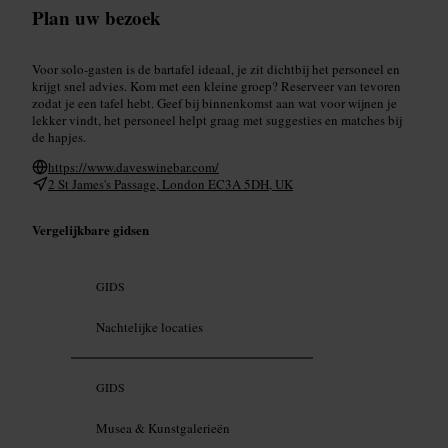
Plan uw bezoek
Voor solo-gasten is de bartafel ideaal, je zit dichtbij het personeel en
krijgt snel advies. Kom met een kleine groep? Reserveer van tevoren
zodat je een tafel hebt. Geef bij binnenkomst aan wat voor wijnen je
lekker vindt, het personeel helpt graag met suggesties en matches bij
de hapjes.
https://www.daveswinebar.com/
2 St James's Passage, London EC3A 5DH, UK
Vergelijkbare gidsen
GIDS
Nachtelijke locaties
GIDS
Musea & Kunstgalerieën