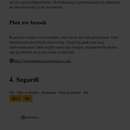
als stevige hoofdgerechten. De bediening is professioneel en informeel,
de sfeer levendig in de avonduren.
Plan uw bezoek
Reserveer vooral voor avonden, zeker als je met een groep komt. Geef
dieetwensen door bij de reservering. Vraag bij aankomst naar
tafelvoorkeuren: tafels bij het raam zijn rustiger, zitplaatsen bij de bar
zijn geschikter als je een losse avond wilt.
http://www.mantecarestaurant.co.uk/
Sagardi
€€€
•
Eten en drinken
•
Restaurant
•
Eten en drinken
•
Bar
4,4
4
Afbeelding /