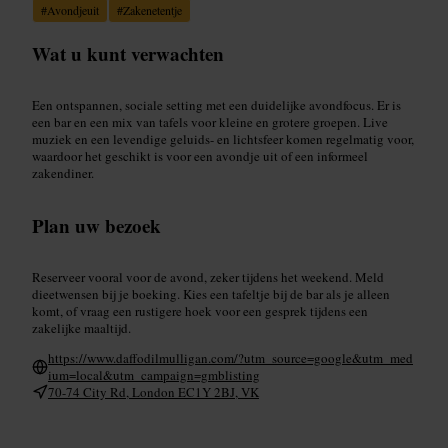
#
Avondjeuit
#
Zakenetentje
Wat u kunt verwachten
Een ontspannen, sociale setting met een duidelijke avondfocus. Er is
een bar en een mix van tafels voor kleine en grotere groepen. Live
muziek en een levendige geluids- en lichtsfeer komen regelmatig voor,
waardoor het geschikt is voor een avondje uit of een informeel
zakendiner.
Plan uw bezoek
Reserveer vooral voor de avond, zeker tijdens het weekend. Meld
dieetwensen bij je boeking. Kies een tafeltje bij de bar als je alleen
komt, of vraag een rustigere hoek voor een gesprek tijdens een
zakelijke maaltijd.
https://www.daffodilmulligan.com/?utm_source=google&utm_med
ium=local&utm_campaign=gmblisting
70-74 City Rd, London EC1Y 2BJ, VK