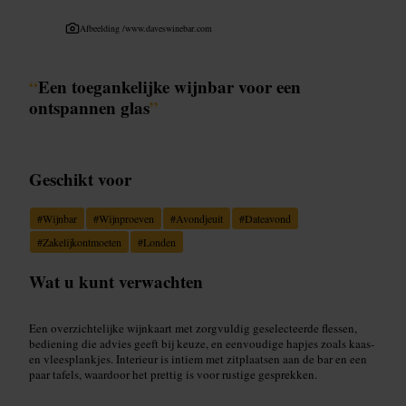
Afbeelding /
www.daveswinebar.com
“
Een toegankelijke wijnbar voor een
ontspannen glas
”
Geschikt voor
#
Wijnbar
#
Wijnproeven
#
Avondjeuit
#
Dateavond
#
Zakelijkontmoeten
#
Londen
Wat u kunt verwachten
Een overzichtelijke wijnkaart met zorgvuldig geselecteerde flessen,
bediening die advies geeft bij keuze, en eenvoudige hapjes zoals kaas-
en vleesplankjes. Interieur is intiem met zitplaatsen aan de bar en een
paar tafels, waardoor het prettig is voor rustige gesprekken.