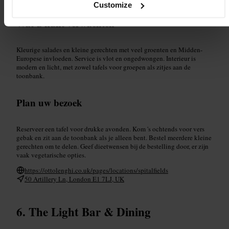
#
Gezondeten
#
Gezelschapseten
Customize
Wat u kunt verwachten
Kleurige salades en kleine gerechten met veel groenten en Midden-
Europese invloeden. Service is vlot en ongedwongen. Interieur is
modern en licht, met zowel tafels voor groepen als zitjes aan de
toonbank.
Plan uw bezoek
Reserveer een tafel voor drukke avonden. Kom 's ochtends voor vers
gebak en zit aan de toonbank als je alleen bent. Bestel meerdere kleine
gerechten om te delen. Geef dieetwensen bij de bestelling door, er zijn
vaak vegetarische opties.
https://ottolenghi.co.uk/pages/locations/spitalfields
50 Artillery Ln, London E1 7LJ, UK
The Light Bar & Dining