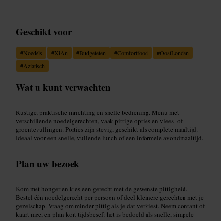
Geschikt voor
#
Noedels
#
XiAn
#
Budgeteten
#
Comfortfood
#
OostLonden
#
Aziatisch
Wat u kunt verwachten
Rustige, praktische inrichting en snelle bediening. Menu met
verschillende noedelgerechten, vaak pittige opties en vlees- of
groentevullingen. Porties zijn stevig, geschikt als complete maaltijd.
Ideaal voor een snelle, vullende lunch of een informele avondmaaltijd.
Plan uw bezoek
Kom met honger en kies een gerecht met de gewenste pittigheid.
Bestel één noedelgerecht per persoon of deel kleinere gerechten met je
gezelschap. Vraag om minder pittig als je dat verkiest. Neem contant of
kaart mee, en plan kort tijdsbesef: het is bedoeld als snelle, simpele