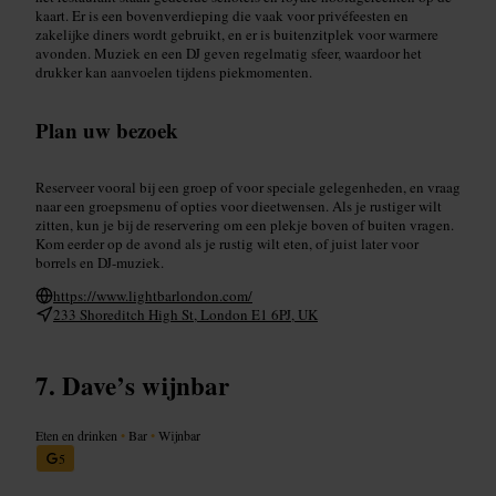
kaart. Er is een bovenverdieping die vaak voor privéfeesten en
zakelijke diners wordt gebruikt, en er is buitenzitplek voor warmere
avonden. Muziek en een DJ geven regelmatig sfeer, waardoor het
drukker kan aanvoelen tijdens piekmomenten.
Plan uw bezoek
Reserveer vooral bij een groep of voor speciale gelegenheden, en vraag
naar een groepsmenu of opties voor dieetwensen. Als je rustiger wilt
zitten, kun je bij de reservering om een plekje boven of buiten vragen.
Kom eerder op de avond als je rustig wilt eten, of juist later voor
borrels en DJ-muziek.
https://www.lightbarlondon.com/
233 Shoreditch High St, London E1 6PJ, UK
Dave’s wijnbar
Eten en drinken
•
Bar
•
Wijnbar
5