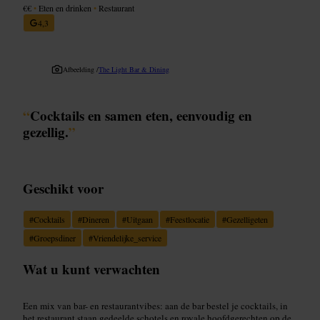
€€
•
Eten en drinken
•
Restaurant
4,3
Afbeelding /
The Light Bar & Dining
“
Cocktails en samen eten, eenvoudig en
gezellig.
”
Geschikt voor
#
Cocktails
#
Dineren
#
Uitgaan
#
Feestlocatie
#
Gezelligeten
#
Groepsdiner
#
Vriendelijke_service
Wat u kunt verwachten
Een mix van bar- en restaurantvibes: aan de bar bestel je cocktails, in
het restaurant staan gedeelde schotels en royale hoofdgerechten op de