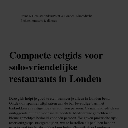
Afbeelding /
Google AI
Point A Hotels
/
Londen
/
Point A Londen, Shoreditch
/
Plekken om solo te dineren
Compacte eetgids voor
solo-vriendelijke
restaurants in Londen
Deze gids helpt je goed te eten wanneer je alleen in Londen bent.
Ontdek ontspannen zitplaatsen aan de bar, levendige bars met
barkrukken en rustige hoekjes voor één persoon. Ga naar Shoreditch en
omliggende buurten voor snelle noedels, Mediterrane gerechten en
kleine gerechtjes bedoeld voor één persoon. We geven praktische tips:
reserveringstips, rustigere tijden, wat te bestellen als je alleen bent en
waar je snel iets bij de bakker kunt halen. Gebruik deze Londense