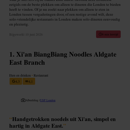
eetgids om de beste plekken om alleen te dineren die Londen te bieden
heeft te vinden. Of je nu zoekt naar plekken om alleen te eten in
Londen tussen vergaderingen door, of een rustige avond wilt, deze
solo-vriendelijke restaurants in Londen maken solo dineren eenvoudig
en plezierig.
Bijgewerkt
10 juni 2026
8 min leestijd
Xi'an BiangBiang Noodles Aldgate
East Branch
Eten en drinken
•
Restaurant
4,3
4,1
Afbeelding /
USP London
“
Handgetrokken noedels uit Xi'an, simpel en
hartig in Aldgate East.
”