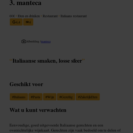
manteca
€€€
•
Eten en drinken
•
Restaurant
•
Italiaans restaurant
4,4
4
Afbeelding /
manteca
“
Italiaanse smaken, losse sfeer
”
Geschikt voor
#
Italiaans
#
Pasta
#
Wijn
#
Gezellig
#
ZakelijkEten
Wat u kunt verwachten
Eenvoudige, goed uitgevoerde Italiaanse gerechten en een
overzichtelijke wijnkaart. Gerechten zijn vaak bedoeld om te delen of