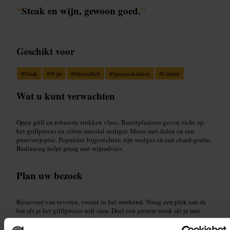
“
Steak en wijn, gewoon goed.
”
Geschikt voor
#
Steak
#
Wijn
#
Shoreditch
#
Spaansekeuken
#
Uiteten
Wat u kunt verwachten
Open grill en robuuste stukken vlees. Barzitplaatsen geven zicht op
het grillproces en zitten meestal rustiger. Menu met delen en een
proeverijoptie. Populaire bijgerechten zijn wedges en een chard-gratin.
Bediening helpt graag met wijnadvies.
Plan uw bezoek
Reserveer van tevoren, vooral in het weekend. Vraag een plek aan de
bar als je het grillproces wilt zien. Deel een grotere steak als je met
meerdere mensen bent, of kies de proeverij om meerdere gerechten te
proeven. Vraag het personeel om een wijnsuggestie bij je gerecht.