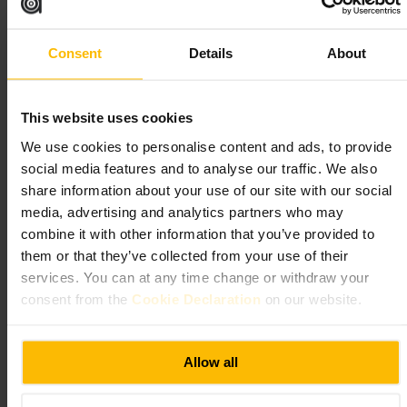
http://www.sagardi.co.uk/
Consent
Details
About
Ottolenghi Spitalfields
This website uses cookies
€€€
•
Eten en drinken
•
Restaurant
•
Mediterraan restaurant
•
Eten en drinken
•
Restaurant
•
Delicatessen
We use cookies to personalise content and ads, to provide
4,5
4,5
social media features and to analyse our traffic. We also
share information about your use of our site with our social
media, advertising and analytics partners who may
Afbeelding /
Ottolenghi
combine it with other information that you’ve provided to
them or that they’ve collected from your use of their
“
Heldere smaken, gedeelde borden.
”
services. You can at any time change or withdraw your
consent from the
Cookie Declaration
on our website.
Geschikt voor
Allow all
#
Mediterraans
#
Londen
#
Spitalfields
#
Eteninlonden
#
Gebak