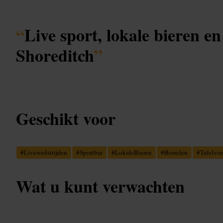
“
Live sport, lokale bieren en
Shoreditch
”
Geschikt voor
#
Livewedstrijden
#
Sportbar
#
LokaleBieren
#
Borrelen
#
Tafelvoe
Wat u kunt verwachten