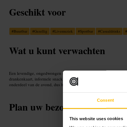
Geschikt voor
#
Buurtbar
#
Gezellig
#
Livemuziek
#
Sportbar
#
Casualdrinks
Wat u kunt verwachten
Een levendige, ongedwongen sfeer met een mix van groepen en ko
drankenkaart, informele snacks en korte rijen bij de bar in drukke
onderdeel van de avond, dus het voelt gezellig en druk.
Consent
Plan uw bezoek
This website uses cookies