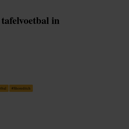
 tafelvoetbal in
tbal
#
Shoreditch