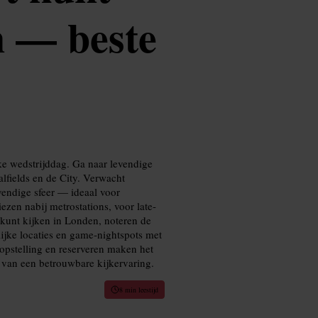
n — beste
lke wedstrijddag. Ga naar levendige
lfields en de City. Verwacht
vendige sfeer — ideaal voor
ezen nabij metrostations, voor late-
l kunt kijken in Londen, noteren de
ijke locaties en game‑nightspots met
mopstelling en reserveren maken het
 van een betrouwbare kijkervaring.
8 min leestijd