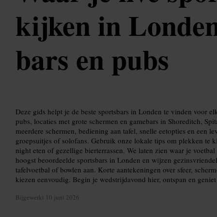
kijken in Londe
bars en pubs
Deze gids helpt je de beste sportsbars in Londen te vinden voor e
pubs, locaties met grote schermen en gamebars in Shoreditch, Spita
meerdere schermen, bediening aan tafel, snelle eetopties en een le
groepsuitjes of solofans. Gebruik onze lokale tips om plekken te ki
night eten of gezellige bierterrassen. We laten zien waar je voetba
hoogst beoordeelde sportsbars in Londen en wijzen gezinsvriendel
tafelvoetbal of bowlen aan. Korte aantekeningen over sfeer, scher
kiezen eenvoudig. Begin je wedstrijdavond hier, ontspan en geniet
Bijgewerkt
10 juni 2026