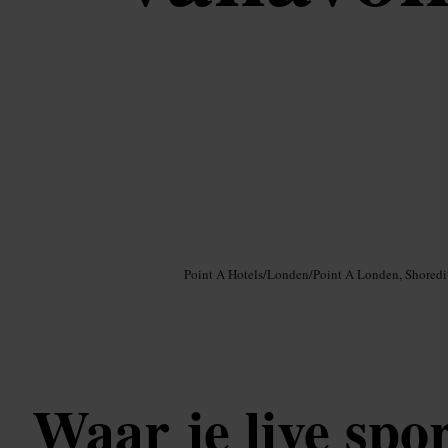
Afbeelding /
Google AI
Point A Hotels
/
Londen
/
Point A Londen, Shoredi
Waar je live spo