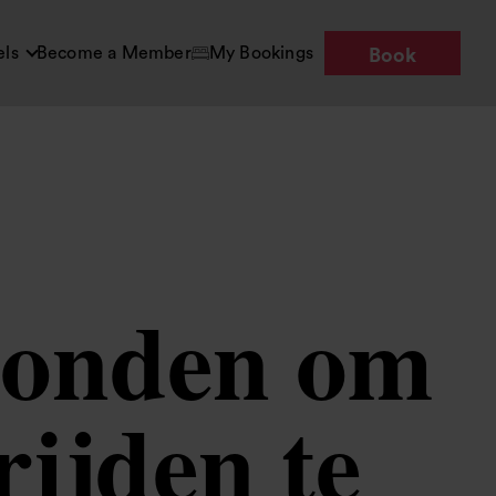
els
Become a Member
My Bookings
Book
 Londen om
rijden te