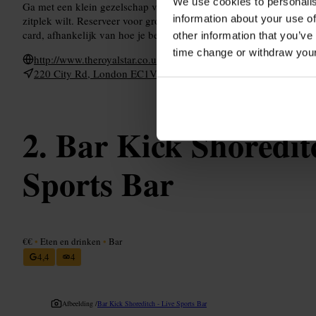
We use cookies to personalis
Ga met een klein gezelschap voor de beste ervaring. Kom wat eerd
information about your use of
zitplek wilt. Reserveer voor grotere groepen als je zeker wilt zijn 
card, afhankelijk van hoe je betaalt.
other information that you’ve
time change or withdraw you
http://www.theroyalstar.co.uk/
220 City Rd, London EC1V 2PN, UK
Bar Kick Shoreditc
Sports Bar
€€
•
Eten en drinken
•
Bar
4,4
4
Afbeelding /
Bar Kick Shoreditch - Live Sports Bar