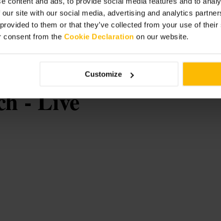
e content and ads, to provide social media features and to analy
er op drukke avonden als je een
 our site with our social media, advertising and analytics partn
van een tafel. Neem contant geld of
 provided to them or that they’ve collected from your use of thei
r consent from the
Cookie Declaration
on our website.
Customize
h - Live