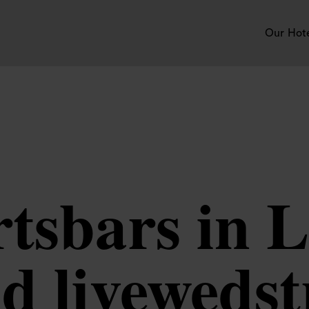
Our Hot
rtsbars in
 livewedst