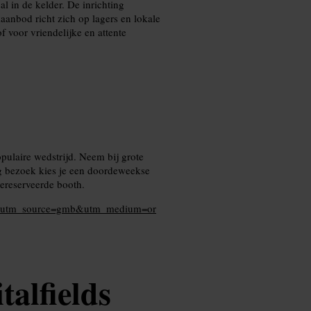
l in de kelder. De inrichting
anbod richt zich op lagers en lokale
f voor vriendelijke en attente
opulaire wedstrijd. Neem bij grote
tig bezoek kies je een doordeweekse
gereserveerde booth.
rms?utm_source=gmb&utm_medium=or
talfields