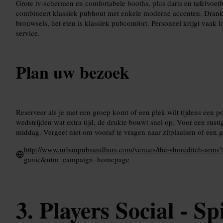
Grote tv-schermen en comfortabele booths, plus darts en tafelvoetba
combineert klassiek pubhout met enkele moderne accenten. Dranka
brouwsels, het eten is klassiek pubcomfort. Personeel krijgt vaak lo
service.
Plan uw bezoek
Reserveer als je met een groep komt of een plek wilt tijdens een p
wedstrijden wat extra tijd, de drukte bouwt snel op. Voor een rus
middag. Vergeet niet om vooraf te vragen naar zitplaatsen of een 
http://www.urbanpubsandbars.com/venues/the-shoreditch-a
ganic&utm_campaign=homepage
Players Social - Spi