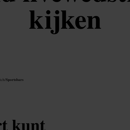
kijken
Sportsbars
tch
/
rt kunt