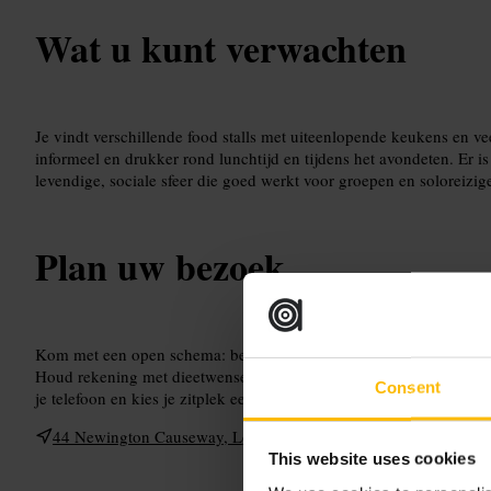
Wat u kunt verwachten
Je vindt verschillende food stalls met uiteenlopende keukens en vee
informeel en drukker rond lunchtijd en tijdens het avondeten. Er i
levendige, sociale sfeer die goed werkt voor groepen en soloreizige
Plan uw bezoek
Kom met een open schema: bestel bij verschillende kraampjes en 
Houd rekening met dieetwensen en vraag de verkopers naar ingre
Consent
je telefoon en kies je zitplek eerst, vooral met een groep.
44 Newington Causeway, London SE1 6DS, UK
This website uses cookies