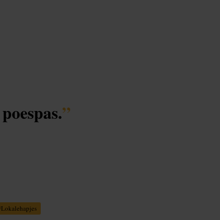
 poespas.
”
#
Lokalehapjes