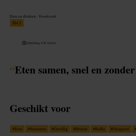
Eten en drinken
•
Foodcourt
4,5
Afbeelding /
CK Travels
“
Eten samen, snel en zonder
Geschikt voor
#
Eten
#
Straateten
#
Gezellig
#
Brunch
#
Koffie
#
Groepseet