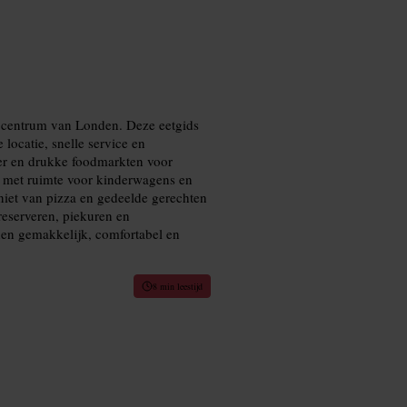
t centrum van Londen. Deze eetgids
 locatie, snelle service en
ier en drukke foodmarkten voor
ts met ruimte voor kinderwagens en
niet van pizza en gedeelde gerechten
reserveren, piekuren en
den gemakkelijk, comfortabel en
8 min leestijd