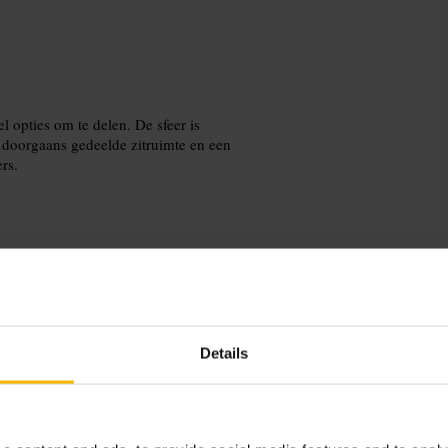
l opties om te delen. De sfeer is
s doorgaans gedeelde zitruimte en een
rs.
deel gerechten om meer te proeven.
diënten. Neem een oplader mee voor
Details