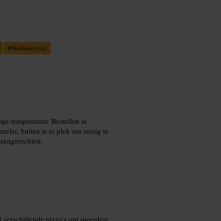
#
Snelleservice
ge temperatuur. Bestellen is
eler, buiten is er plek om rustig te
ussengerechten.
el verschillende pizza’s om meerdere