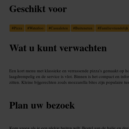
Geschikt voor
#
Pizza
#
Waterloo
#
Casualeten
#
Buiteneten
#
Familievriendelijk
Wat u kunt verwachten
Een kort menu met klassieke en verrassende pizza’s gemaakt op ho
laagdrempelig en de service is vlot. Binnen is het compact en inform
zitten. Kleine bijgerechten zoals mozzarella bites zijn populaire t
Plan uw bezoek
Kom vroeg als je een plekje buiten wilt. Bestel aan de balie en de