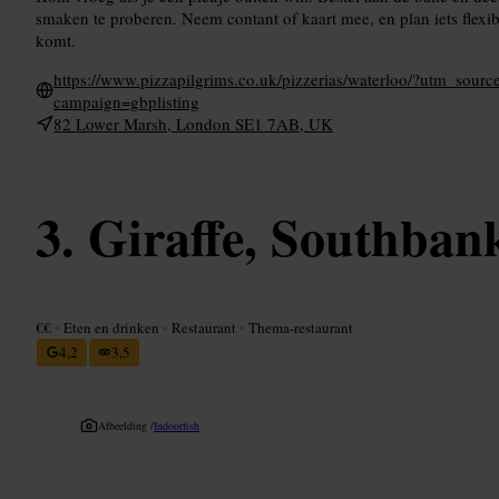
smaken te proberen. Neem contant of kaart mee, en plan iets flexib
komt.
https://www.pizzapilgrims.co.uk/pizzerias/waterloo/?utm_s
campaign=gbplisting
82 Lower Marsh, London SE1 7AB, UK
Giraffe, Southban
€€
•
Eten en drinken
•
Restaurant
•
Thema-restaurant
4,2
3,5
Afbeelding /
Indoorfish