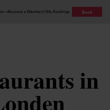
els
Become a Member
My Bookings
Book
aurants in
Londen