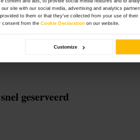
e content and ads, to provide social media features and to analy
 our site with our social media, advertising and analytics partn
terloo
 provided to them or that they’ve collected from your use of thei
r consent from the
Cookie Declaration
on our website.
Customize
 snel geserveerd