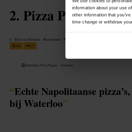
We use cookies to personalis
information about your use of
Pizza Pilgrims Wa
other information that you’ve
time change or withdraw you
€
•
Eten en drinken
•
Restaurant
•
Pizzeria
4,8
4,3
Afbeelding /
Pizza Pilgrims - Teamtailor
“
Echte Napolitaanse pizza’s,
bij Waterloo
”