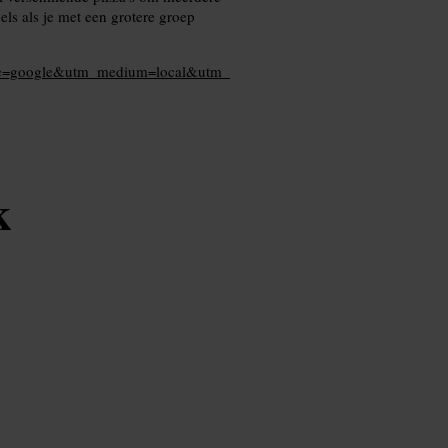
els als je met een grotere groep
ource=google&utm_medium=local&utm_
k