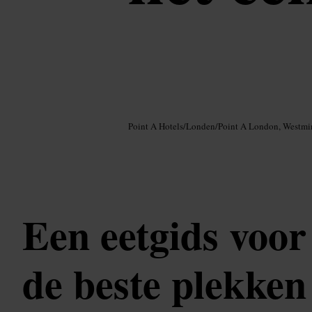
Afbeelding /
Google AI
Point A Hotels
/
Londen
/
Point A London, Westmi
Een eetgids voo
de beste plekke