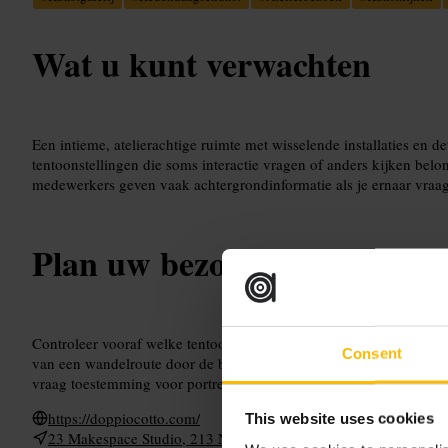
Wat u kunt verwachten
Een intieme, atelierachtige ruimte met wisselende installaties en d
tentoonstellingen die soms interactie vragen of anders kijken belo
medewerkers geven vaak achtergrondinformatie als je ernaar vraag
Plan uw bezoek
Controleer vooraf welke tentoonstelling er loopt en of er een open
Consent
van een wandelroute door de buurt. Neem een camera mee voor deta
vraag toestemming voor portretten of maker-interactie.
https://doppiocotto.com/
This website uses cookies
23 Makespace Studio, 213 Newnham Terrace, London SE1 7D