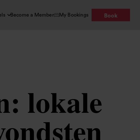
els
Become a Member
My Bookings
Book
: lokale
 vondsten