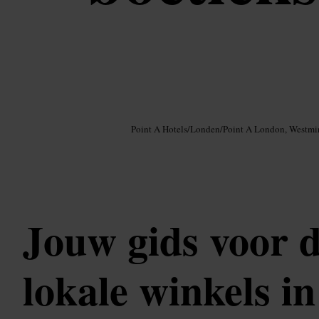
Afbeelding /
Google AI
Point A Hotels
/
Londen
/
Point A London, Westmi
Jouw gids voor d
lokale winkels i