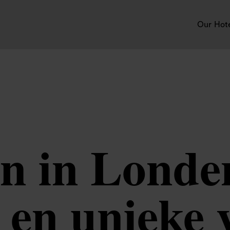
Our Hot
n in Londen
 en unieke