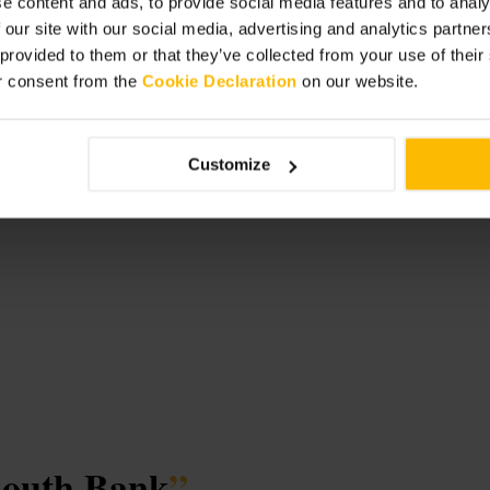
e content and ads, to provide social media features and to analy
 our site with our social media, advertising and analytics partn
 provided to them or that they’ve collected from your use of thei
hop &
r consent from the
Cookie Declaration
on our website.
Customize
 South Bank
”