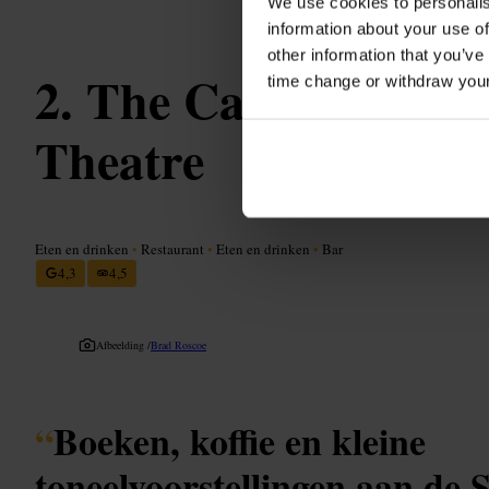
We use cookies to personalis
information about your use of
other information that you’ve
The Calder Books
time change or withdraw you
Theatre
Eten en drinken
•
Restaurant
•
Eten en drinken
•
Bar
4,3
4,5
Afbeelding /
Brad Roscoe
“
Boeken, koffie en kleine
toneelvoorstellingen aan de