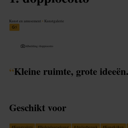
Kunst en amusement
•
Kunstgalerie
5
Afbeelding /
doppiocotto
“
Kleine ruimte, grote ideeën
Geschikt voor
#
Kunstgalerij
#
Hedendaagsekunst
#
Atelierbezoek
#
Kunstkijken