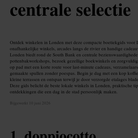
centrale selectie
Ontdek winkelen in Londen met deze compacte boetiekgids voor Lo
onafhankelijke winkels, arcades langs de rivier en handige cadea
Londen biedt rond de South Bank en centrale bezienswaardighede
pottenbakworkshops, bezoek gezellige boekwinkels en zorgvuldi
op pad met een korte route voor last-minute cadeaus, verzamelaars
gemaakte spullen zonder poespas. Begin je dag met een kop koffie b
kleine terrassen en ontspan terwijl je door verzorgde etalages blade
Deze gids belicht de beste lokale winkels in Londen, praktische tip
ontdekkingen die een dag in de stad persoonlijk maken.
Bijgewerkt
10 juni 2026
doppiocotto