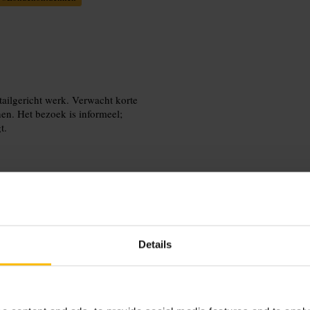
etailgericht werk. Verwacht korte
nen. Het bezoek is informeel;
t.
ing is. Plan het bezoek als onderdeel
Details
ilfoto's, maar gebruik geen flits en
R, UK