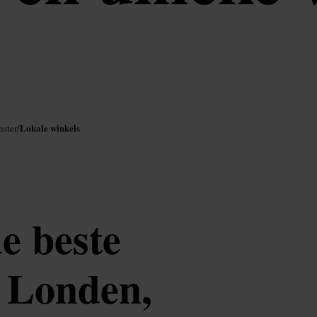
Lokale winkels
nster
/
e beste
n Londen,