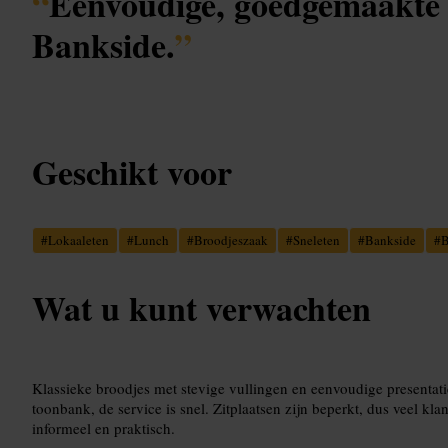
“
Eenvoudige, goedgemaakte 
Bankside.
”
Geschikt voor
#
Lokaaleten
#
Lunch
#
Broodjeszaak
#
Sneleten
#
Bankside
#
B
Wat u kunt verwachten
Klassieke broodjes met stevige vullingen en eenvoudige presentati
toonbank, de service is snel. Zitplaatsen zijn beperkt, dus veel kl
informeel en praktisch.