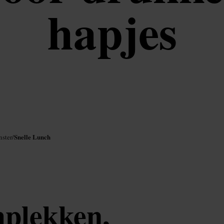
hapjes
Snelle Lunch
nster
/
hplekken,