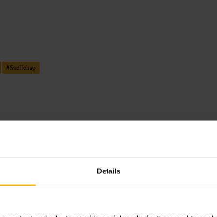
#
Snellehap
an- en vegetarische opties. Barista-
 stop ter plaatse.
Details