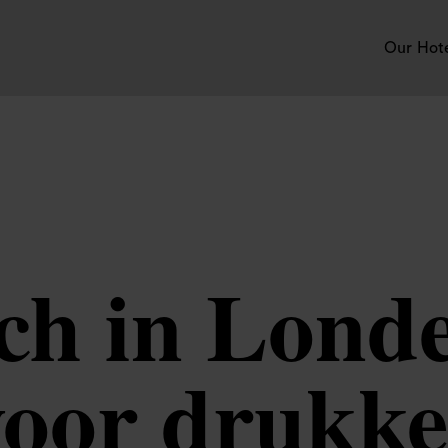
Our Hot
nch in Lond
voor drukke