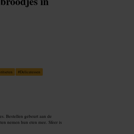
broodjes in
ritseten
#
Delicatessen
es. Bestellen gebeurt aan de
anten nemen hun eten mee. Sfeer is