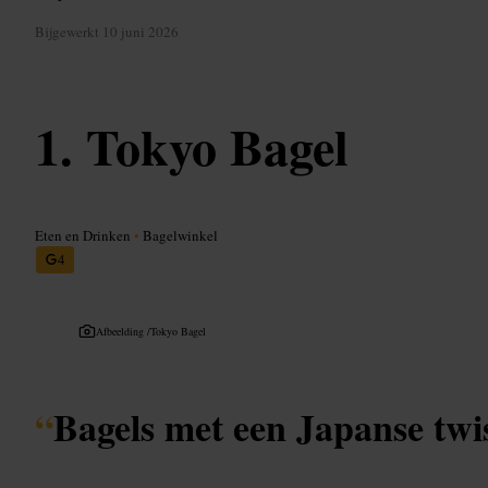
Bijgewerkt
10 juni 2026
Tokyo Bagel
Eten en Drinken
•
Bagelwinkel
4
Afbeelding /
Tokyo Bagel
“
Bagels met een Japanse twis