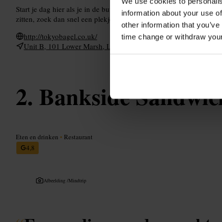
We use cookies to personalis
Start je dag hier als je in de buurt bent. Bestel aan de toonbank en 
information about your use of
zitten, zoek dan snel een plekje of neem je bagel mee naar een nab
other information that you’ve
http://tokyobagel.co.uk/
time change or withdraw you
Unit B, 101 Lower Marsh, London SE1 7AB, UK
Bankside Sandwic
Eten en drinken
•
Restaurant
4,8
Afbeelding /
Mindtrip