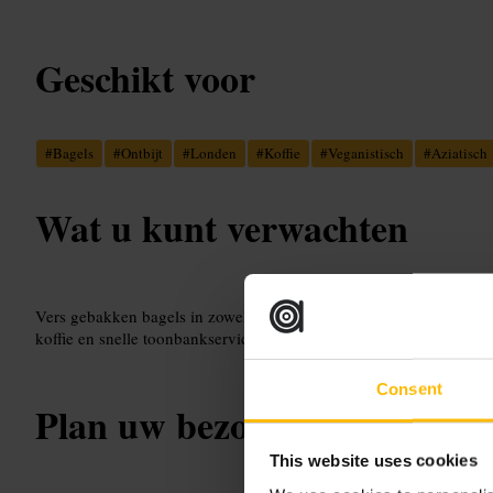
Geschikt voor
#
Bagels
#
Ontbijt
#
Londen
#
Koffie
#
Veganistisch
#
Aziatisch
Wat u kunt verwachten
Vers gebakken bagels in zowel hartige als zoete varianten. Veel veg
koffie en snelle toonbankservice, geschikt voor afhalen of een korte
Consent
Plan uw bezoek
This website uses cookies