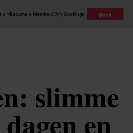
els
Become a Member
My Bookings
Book
en: slimme
 dagen en