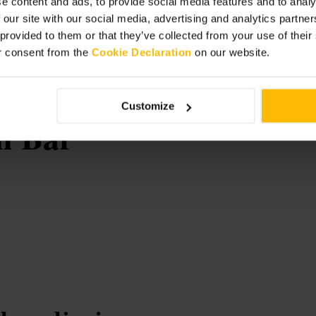
e content and ads, to provide social media features and to analy
kies afhalen als je haast hebt. Wil je
 our site with our social media, advertising and analytics partn
ijgelegen park of kantoor.
 provided to them or that they’ve collected from your use of thei
r consent from the
Cookie Declaration
on our website.
Customize
h Bar