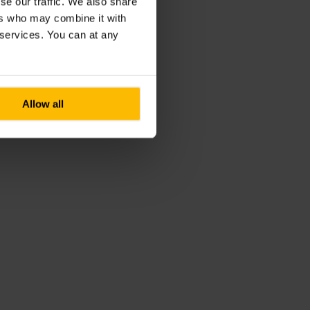
se our traffic. We also share
ers who may combine it with
r services. You can at any
Allow all