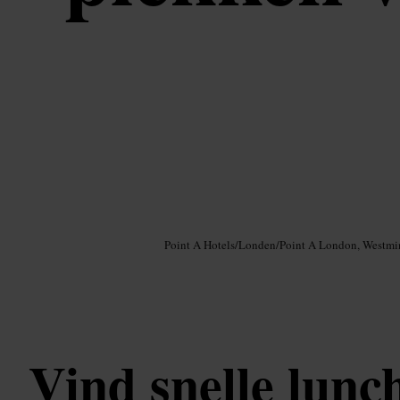
Afbeelding /
Google AI
Point A Hotels
/
Londen
/
Point A London, Westmi
Vind snelle lunc