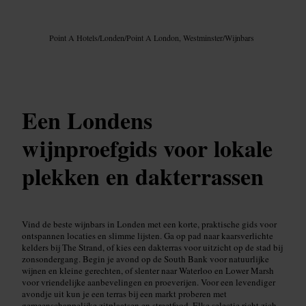
Afbeelding /
Google AI
Point A Hotels
/
Londen
/
Point A London, Westminster
/
Wijnbars
Een Londens
wijnproefgids voor lokale
plekken en dakterrassen
Vind de beste wijnbars in Londen met een korte, praktische gids voor
ontspannen locaties en slimme lijsten. Ga op pad naar kaarsverlichte
kelders bij The Strand, of kies een dakterras voor uitzicht op de stad bij
zonsondergang. Begin je avond op de South Bank voor natuurlijke
wijnen en kleine gerechten, of slenter naar Waterloo en Lower Marsh
voor vriendelijke aanbevelingen en proeverijen. Voor een levendiger
avondje uit kun je een terras bij een markt proberen met
gemeenschappelijke zitplaatsen en streetfood. Elke selectie richt zich