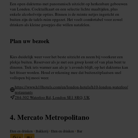
Een open dakterras met panoramisch uitzicht op herkenbare gebouwen
van Londen. Cocktailkaart en een selectie lichte maaltijden, plus
enkele alcoholvrije opties. Binnen is de ruimte netjes ingericht en
buiten zijn de tafels ruim opgezet. Het voelt comfortabel voor zowel
drinkers als kleine groepjes die willen natafelen.
Plan uw bezoek
Kies duidelijk weer voor het beste uitzicht en neem bij voorkeur een
plekje buiten. Reserveer als je met een groep komt of van plan bent te
dineren. Trek iets warmer aan als je 's avonds blijft, op het dakterras kan
het frisser worden. Houd er rekening mee dat buitenzitplaatsen snel
vollopen bij mooi weer.
https://www.h10hotels.com/en/london-hotels/h10-london-waterloo/
restaurants
284-302 Waterloo Rd, London SE1 8RQ, UK
Mercato Metropolitano
Eten en drinken
•
Bakkerij
•
Eten en drinken
•
Bar
4,6
4