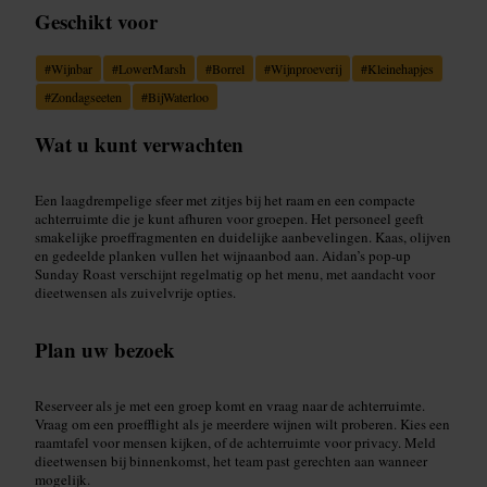
Geschikt voor
#
Wijnbar
#
LowerMarsh
#
Borrel
#
Wijnproeverij
#
Kleinehapjes
#
Zondagseeten
#
BijWaterloo
Wat u kunt verwachten
Een laagdrempelige sfeer met zitjes bij het raam en een compacte
achterruimte die je kunt afhuren voor groepen. Het personeel geeft
smakelijke proeffragmenten en duidelijke aanbevelingen. Kaas, olijven
en gedeelde planken vullen het wijnaanbod aan. Aidan’s pop-up
Sunday Roast verschijnt regelmatig op het menu, met aandacht voor
dieetwensen als zuivelvrije opties.
Plan uw bezoek
Reserveer als je met een groep komt en vraag naar de achterruimte.
Vraag om een proefflight als je meerdere wijnen wilt proberen. Kies een
raamtafel voor mensen kijken, of de achterruimte voor privacy. Meld
dieetwensen bij binnenkomst, het team past gerechten aan wanneer
mogelijk.