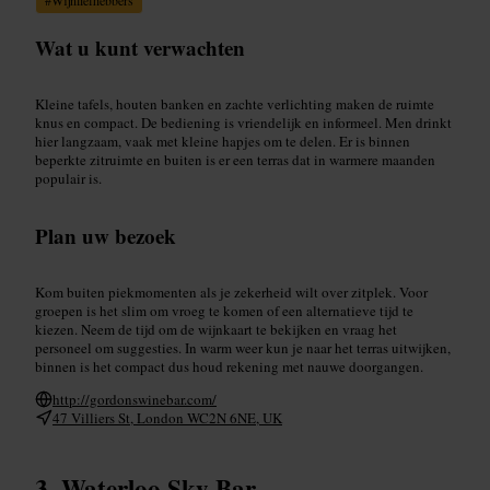
Wat u kunt verwachten
Kleine tafels, houten banken en zachte verlichting maken de ruimte
knus en compact. De bediening is vriendelijk en informeel. Men drinkt
hier langzaam, vaak met kleine hapjes om te delen. Er is binnen
beperkte zitruimte en buiten is er een terras dat in warmere maanden
populair is.
Plan uw bezoek
Kom buiten piekmomenten als je zekerheid wilt over zitplek. Voor
groepen is het slim om vroeg te komen of een alternatieve tijd te
kiezen. Neem de tijd om de wijnkaart te bekijken en vraag het
personeel om suggesties. In warm weer kun je naar het terras uitwijken,
binnen is het compact dus houd rekening met nauwe doorgangen.
http://gordonswinebar.com/
47 Villiers St, London WC2N 6NE, UK
Waterloo Sky Bar