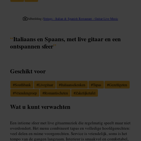
Afbeelding /
Strings - Italian & Spanish Restaurant - Guitar Live Music
“
Italiaans en Spaans, met live gitaar en een
ontspannen sfeer
”
Geschikt voor
#
Southbank
#
Livegitaar
#
Italiaansekeuken
#
Tapas
#
Gezelligeten
#
Vriendengroep
#
Romantischeten
#
Zakelijketafel
Wat u kunt verwachten
Een intieme sfeer met live gitaarmuziek die regelmatig speelt maar niet
overdondert. Het menu combineert tapas en volledige hoofdgerechten:
veel delen en ruime voorgerechten. Service is vriendelijk, soms is het
tempo van de gangen langzaam. Interieur is smaakvol en comfortabel,