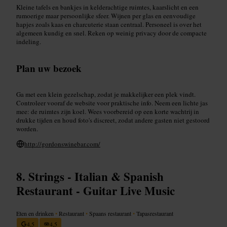
Kleine tafels en bankjes in kelderachtige ruimtes, kaarslicht en een
rumoerige maar persoonlijke sfeer. Wijnen per glas en eenvoudige
hapjes zoals kaas en charcuterie staan centraal. Personeel is over het
algemeen kundig en snel. Reken op weinig privacy door de compacte
indeling.
Plan uw bezoek
Ga met een klein gezelschap, zodat je makkelijker een plek vindt.
Controleer vooraf de website voor praktische info. Neem een lichte jas
mee: de ruimtes zijn koel. Wees voorbereid op een korte wachtrij in
drukke tijden en houd foto's discreet, zodat andere gasten niet gestoord
worden.
http://gordonswinebar.com/
Strings - Italian & Spanish
Restaurant - Guitar Live Music
Eten en drinken
•
Restaurant
•
Spaans restaurant
•
Tapasrestaurant
4,5
4,5