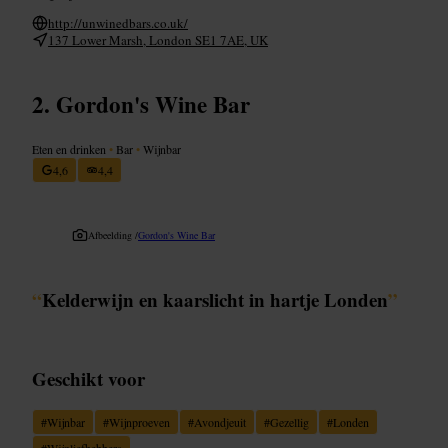
http://unwinedbars.co.uk/
137 Lower Marsh, London SE1 7AE, UK
Gordon's Wine Bar
Eten en drinken
•
Bar
•
Wijnbar
4,6
4,4
Afbeelding /
Gordon's Wine Bar
“
Kelderwijn en kaarslicht in hartje Londen
”
Geschikt voor
#
Wijnbar
#
Wijnproeven
#
Avondjeuit
#
Gezellig
#
Londen
#
Wijnliefhebbers