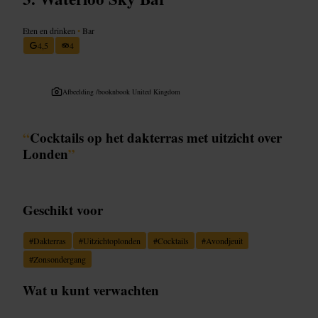
Eten en drinken
•
Bar
4,5
4
Afbeelding /
booknbook United Kingdom
“
Cocktails op het dakterras met uitzicht over
Londen
”
Geschikt voor
#
Dakterras
#
Uitzichtoplonden
#
Cocktails
#
Avondjeuit
#
Zonsondergang
Wat u kunt verwachten