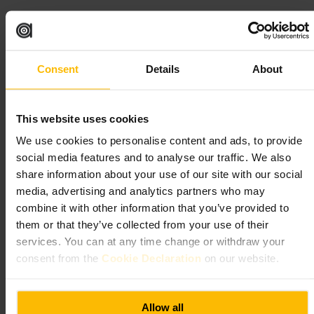
Geschikt voor
Consent
Details
About
#
Wijnbar
#
SouthBank
#
Voorstelling
#
Afterwork
#
Avondjeuit
#
Wijnproeven
This website uses cookies
Wat u kunt verwachten
We use cookies to personalise content and ads, to provide
social media features and to analyse our traffic. We also
Een wijngerichte kaart met zowel bekende als minder bekende labels.
Barzitplaatsen voor een snelle aperitief en tafels om langer te blijven.
share information about your use of our site with our social
Vriendelijk personeel, geschikt voor koppels, vrienden, zakelijke
media, advertising and analytics partners who may
borrels of solo-drinkers voor of na een voorstelling.
combine it with other information that you’ve provided to
them or that they’ve collected from your use of their
Plan uw bezoek
services. You can at any time change or withdraw your
consent from the
Cookie Declaration
on our website.
Start je avond hier voor je naar het theater gaat, of kom na de show
voor een rustige afsluiting. Kies de bar voor een snelle wijnproeverij,
reserveer een tafel als je wilt blijven eten of met een groep bent. Neem
een geldig ID mee en reken op kaartbetaling.
Allow all