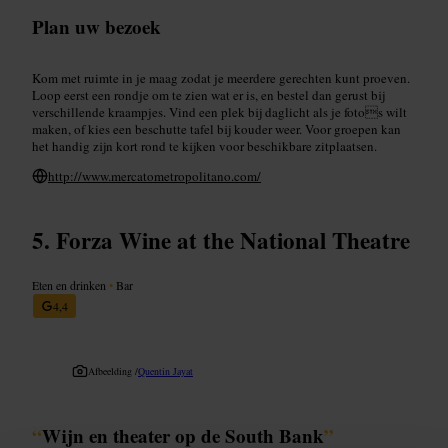
Plan uw bezoek
Kom met ruimte in je maag zodat je meerdere gerechten kunt proeven.
Loop eerst een rondje om te zien wat er is, en bestel dan gerust bij
verschillende kraampjes. Vind een plek bij daglicht als je fotos wilt
maken, of kies een beschutte tafel bij kouder weer. Voor groepen kan
het handig zijn kort rond te kijken voor beschikbare zitplaatsen.
http://www.mercatometropolitano.com/
Forza Wine at the National Theatre
Eten en drinken
•
Bar
4,4
Afbeelding /
Quentin Jayat
“
Wijn en theater op de South Bank
”