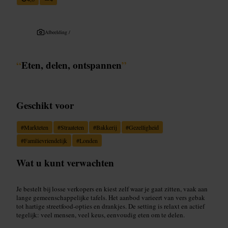
Afbeelding /
“
Eten, delen, ontspannen
”
Geschikt voor
#
Markteten
#
Straateten
#
Bakkerij
#
Gezelligheid
#
Familievriendelijk
#
Londen
Wat u kunt verwachten
Je bestelt bij losse verkopers en kiest zelf waar je gaat zitten, vaak aan
lange gemeenschappelijke tafels. Het aanbod varieert van vers gebak
tot hartige streetfood-opties en drankjes. De setting is relaxt en actief
tegelijk: veel mensen, veel keus, eenvoudig eten om te delen.