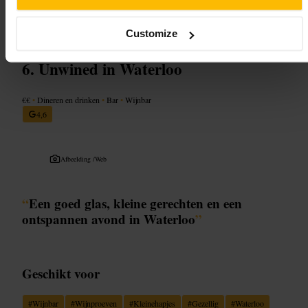
https://www.forzawine.com/
National Theatre, London SE1 9PX, UK
Customize
Unwined in Waterloo
€€
•
Dineren en drinken
•
Bar
•
Wijnbar
4,6
Afbeelding /
Web
“
Een goed glas, kleine gerechten en een
ontspannen avond in Waterloo
”
Geschikt voor
#
Wijnbar
#
Wijnproeven
#
Kleinehapjes
#
Gezellig
#
Waterloo