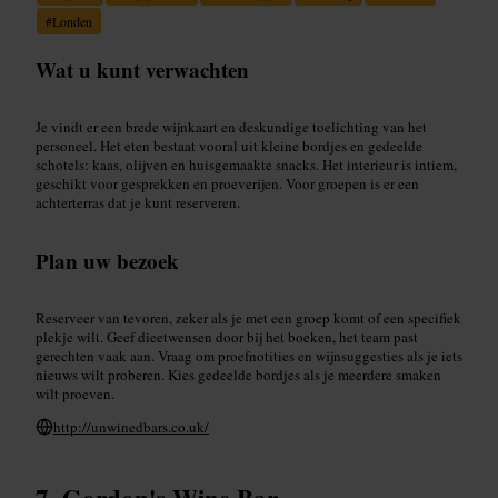
#
Londen
Wat u kunt verwachten
Je vindt er een brede wijnkaart en deskundige toelichting van het
personeel. Het eten bestaat vooral uit kleine bordjes en gedeelde
schotels: kaas, olijven en huisgemaakte snacks. Het interieur is intiem,
geschikt voor gesprekken en proeverijen. Voor groepen is er een
achterterras dat je kunt reserveren.
Plan uw bezoek
Reserveer van tevoren, zeker als je met een groep komt of een specifiek
plekje wilt. Geef dieetwensen door bij het boeken, het team past
gerechten vaak aan. Vraag om proefnotities en wijnsuggesties als je iets
nieuws wilt proberen. Kies gedeelde bordjes als je meerdere smaken
wilt proeven.
http://unwinedbars.co.uk/
Gordon's Wine Bar