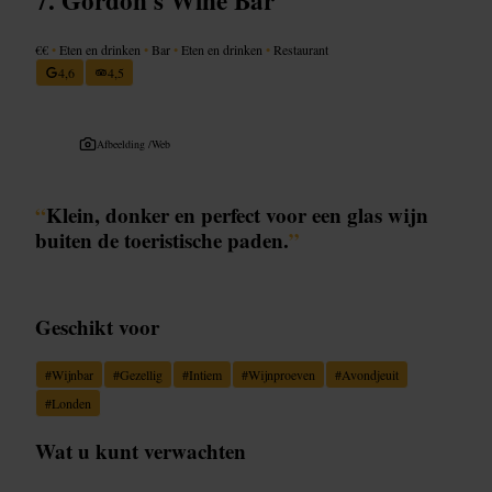
€€
•
Eten en drinken
•
Bar
•
Eten en drinken
•
Restaurant
4,6
4,5
Afbeelding /
Web
“
Klein, donker en perfect voor een glas wijn
buiten de toeristische paden.
”
Geschikt voor
#
Wijnbar
#
Gezellig
#
Intiem
#
Wijnproeven
#
Avondjeuit
#
Londen
Wat u kunt verwachten