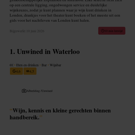
op een centrale ligging, ongedwongen service en duidelijke
wijnkeuzes, zodat je kunt plannen waar je wijn kunt drinken in
Londen, drankjes voor het theater kunt boeken of het meeste uit een
gids voor het nachtleven van Londen kunt halen.
Bijgewerkt
10 juni 2026
10 min leestijd
Unwined in Waterloo
€€
•
Eten en drinken
•
Bar
•
Wijnbar
4,6
4,5
Afbeelding /
Unwined
“
Wijn, kennis en kleine gerechten binnen
handbereik.
”