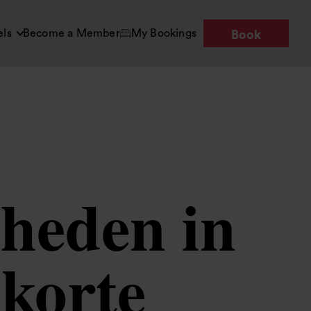
els
Become a Member
My Bookings
Book
heden in
korte