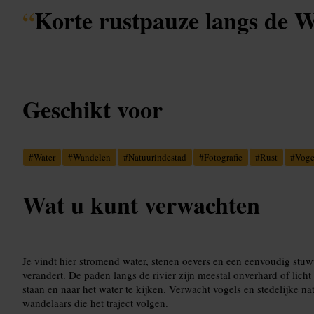
“
Korte rustpauze langs de W
Geschikt voor
#
Water
#
Wandelen
#
Natuurindestad
#
Fotografie
#
Rust
#
Voge
Wat u kunt verwachten
Je vindt hier stromend water, stenen oevers en een eenvoudig stu
verandert. De paden langs de rivier zijn meestal onverhard of lich
staan en naar het water te kijken. Verwacht vogels en stedelijke 
wandelaars die het traject volgen.