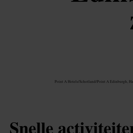
Afbeelding /
Google AI
Point A Hotels
/
Schotland
/
Point A Edinburgh, H
Snelle activiteite