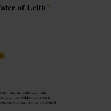
ater of Leith
”
ls
wwerk waar het water zichtbaar
t verhard, met plekken om even te
natuur, en soms mensen met honden of