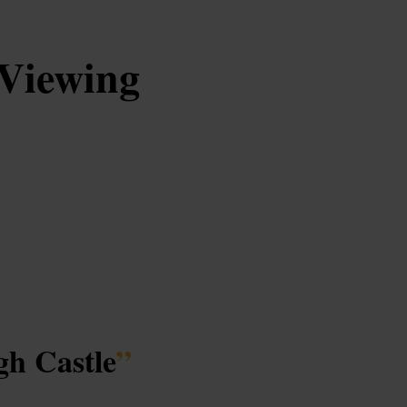
 Viewing
gh Castle
”