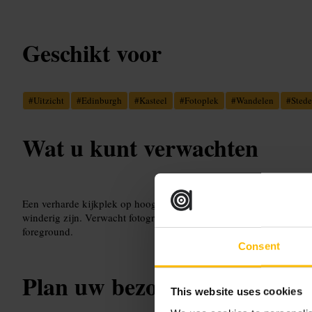
Geschikt voor
#
Uitzicht
#
Edinburgh
#
Kasteel
#
Fotoplek
#
Wandelen
#
Stede
Wat u kunt verwachten
Een verharde kijkplek op hoogte met ruimte voor groepen en indiv
winderig zijn. Verwacht fotografen, rondlopende toeristen en enke
foreground.
Consent
Plan uw bezoek
This website uses cookies