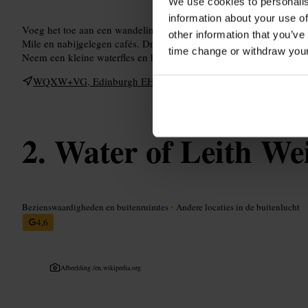
We use cookies to personalis
information about your use of
Voeg het toe aan een wandeling door de oude binnenstad of comb
other information that you’ve
Mile en nabijgelegen cafés. Draag stevige schoenen voor korte tra
time change or withdraw you
Neem een kleine waterfles en houd een tijdsbuffer voor foto’s.
WQXW+VG, Edinburgh EH2 3AA, UK
Water of Leith We
Bezienswaardigheden en buitenruimtes
•
Andere locaties in de buitenlucht
4,6
Afbeelding /
en.wikipedia.org