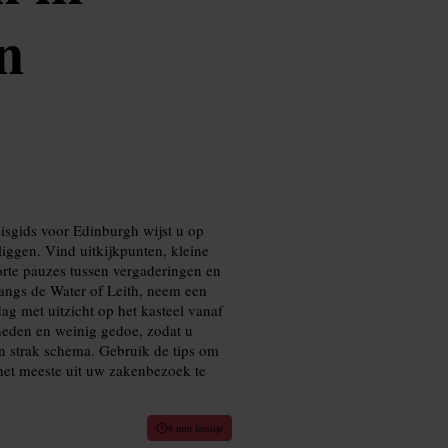
n
eisgids voor Edinburgh wijst u op
liggen. Vind uitkijkpunten, kleine
orte pauzes tussen vergaderingen en
angs de Water of Leith, neem een
ag met uitzicht op het kasteel vanaf
heden en weinig gedoe, zodat u
n strak schema. Gebruik de tips om
 het meeste uit uw zakenbezoek te
8 min leestijd