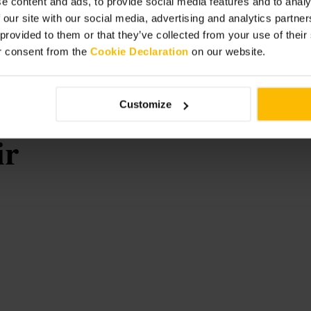
e content and ads, to provide social media features and to analy
 our site with our social media, advertising and analytics partn
ineer met een bezoek aan de Royal
 provided to them or that they’ve collected from your use of thei
ppen en laagjes kleding tegen wind.
r consent from the
Cookie Declaration
on our website.
Customize
ir