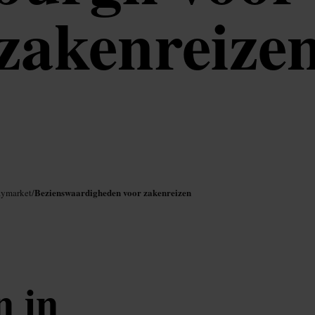
zakenreize
Bezienswaardigheden voor zakenreizen
aymarket
/
n in