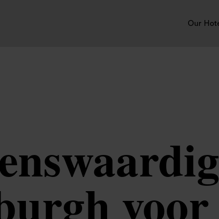
Our Hot
ienswaardig
burgh voor 