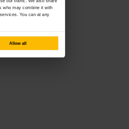
se our traffic. We also share
ers who may combine it with
r services. You can at any
Allow all