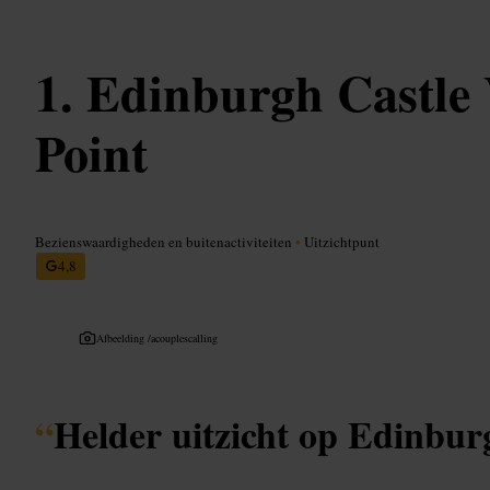
Edinburgh Castle
Point
Bezienswaardigheden en buitenactiviteiten
•
Uitzichtpunt
4,8
Afbeelding /
acouplescalling
“
Helder uitzicht op Edinbur