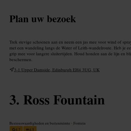
Plan uw bezoek
Trek stevige schoenen aan en neem een jas mee voor wind of spra
met een wandeling langs de Water of Leith-wandelroute. Heb je ee
grip mee voor langere sluitertijden. Houd honden aan de lijn en bl
beschermen.
3-1 Upper Damside, Edinburgh EH4 3UG, UK
Ross Fountain
Bezienswaardigheden en buitenruimte
•
Fontein
4,7
4,5