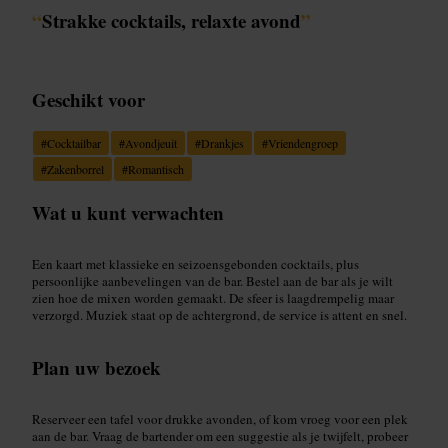
“
Strakke cocktails, relaxte avond
”
Geschikt voor
#
Cocktailbar
#
Avondjeuit
#
Drankjes
#
Vriendengroep
#
Zakenborrel
#
Romantisch
Wat u kunt verwachten
Een kaart met klassieke en seizoensgebonden cocktails, plus
persoonlijke aanbevelingen van de bar. Bestel aan de bar als je wilt
zien hoe de mixen worden gemaakt. De sfeer is laagdrempelig maar
verzorgd. Muziek staat op de achtergrond, de service is attent en snel.
Plan uw bezoek
Reserveer een tafel voor drukke avonden, of kom vroeg voor een plek
aan de bar. Vraag de bartender om een suggestie als je twijfelt, probeer