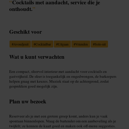
“
Cocktails met aandacht, service die je
onthoudt.
”
Geschikt voor
#
Avondjeuit
#
Cocktailbar
#
Uitgaan
#
Vrienden
#
Solo-uit
Wat u kunt verwachten
Een compact, sfeervol interieur met aandacht voor cocktails en
gastvrijheid. De sfeer is toegankelijk en ongedwongen, de barkeepers
helpen graag met keuzes. Muziek staat op de achtergrond, zodat
gesprekken goed mogelijk zijn.
Plan uw bezoek
Reserveer als je met een grotere groep komt, anders kun je vaak
spontaan binnenlopen. Vraag de bartender om een aanbeveling als je
twijfelt; ze kennen de kaart goed en maken ook off-menu suggesties.