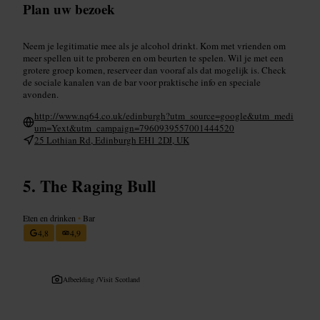
Plan uw bezoek
Neem je legitimatie mee als je alcohol drinkt. Kom met vrienden om
meer spellen uit te proberen en om beurten te spelen. Wil je met een
grotere groep komen, reserveer dan vooraf als dat mogelijk is. Check
de sociale kanalen van de bar voor praktische info en speciale
avonden.
http://www.nq64.co.uk/edinburgh?utm_source=google&utm_medi
um=Yext&utm_campaign=7960939557001444520
25 Lothian Rd, Edinburgh EH1 2DJ, UK
The Raging Bull
Eten en drinken
•
Bar
4,8
4,9
Afbeelding /
Visit Scotland