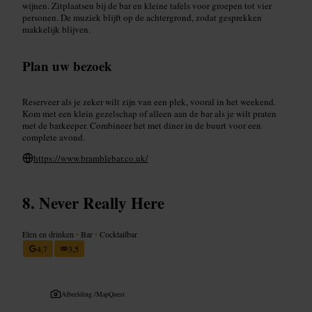
wijnen. Zitplaatsen bij de bar en kleine tafels voor groepen tot vier
personen. De muziek blijft op de achtergrond, zodat gesprekken
makkelijk blijven.
Plan uw bezoek
Reserveer als je zeker wilt zijn van een plek, vooral in het weekend.
Kom met een klein gezelschap of alleen aan de bar als je wilt praten
met de barkeeper. Combineer het met diner in de buurt voor een
complete avond.
https://www.bramblebar.co.uk/
Never Really Here
Eten en drinken
•
Bar
•
Cocktailbar
4,7
3,5
Afbeelding /
MapQuest