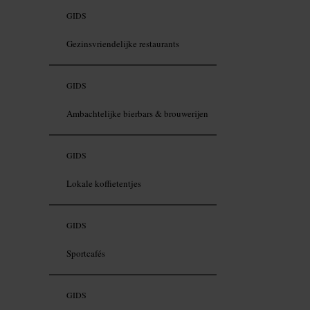
GIDS
Gezinsvriendelijke restaurants
GIDS
Ambachtelijke bierbars & brouwerijen
GIDS
Lokale koffietentjes
GIDS
Sportcafés
GIDS