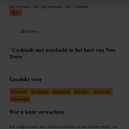
Eten en drinken
•
Bar
•
Eten en drinken
•
Bar
•
Cocktailbar
4,7
Afbeelding /
“
Cocktails met aandacht in het hart van New
Town
”
Geschikt voor
#
Cocktails
#
Loungebar
#
Avondjeuit
#
Drankjes
#
Afterwork
#
Nieuwstad
Wat u kunt verwachten
Een compact menu met creatieve cocktails en een selectie whisky's en