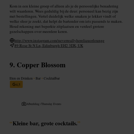
Kom in een kleine groep of alleen als je de persoonlijke benadering
wilt waarderen. Wees geduldig bij de deur: personeel kan bezig zijn
met bestellingen. Vertel duidelijk welke smaken je lekker vindt of
welke sfeer je zoekt, dat helpt de bartender om iets passends te maken.
Houd rekening met beperkte zitplaatsen en verdeel grotere
gezelschappen over meerdere keren.
http://www.instagram.com/neverreallyhereliquorlounge
89 Rose St N Ln, Edinburgh EH2 3DX, UK
Copper Blossom
Eten en Drinken
•
Bar
•
Cocktailbar
4,5
Afbeelding /
Thursday Events
“
Kleine bar, grote cocktails.
”