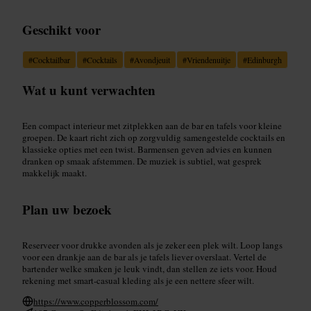
Geschikt voor
#
Cocktailbar
#
Cocktails
#
Avondjeuit
#
Vriendenuitje
#
Edinburgh
Wat u kunt verwachten
Een compact interieur met zitplekken aan de bar en tafels voor kleine
groepen. De kaart richt zich op zorgvuldig samengestelde cocktails en
klassieke opties met een twist. Barmensen geven advies en kunnen
dranken op smaak afstemmen. De muziek is subtiel, wat gesprek
makkelijk maakt.
Plan uw bezoek
Reserveer voor drukke avonden als je zeker een plek wilt. Loop langs
voor een drankje aan de bar als je tafels liever overslaat. Vertel de
bartender welke smaken je leuk vindt, dan stellen ze iets voor. Houd
rekening met smart-casual kleding als je een nettere sfeer wilt.
https://www.copperblossom.com/