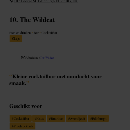
107 George St, Edinburgh EH2 3BG, UK
The Wildcat
Eten en drinken
•
Bar
•
Cocktailbar
4,8
Afbeelding /
The Wildcat
“
Kleine cocktailbar met aandacht voor
smaak.
”
Geschikt voor
#
Cocktailbar
#
Knus
#
Buurtbar
#
Avondjeuit
#
Edinburgh
#
Proefcocktails