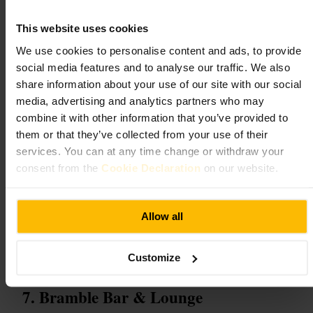
#
Avondjeuit
#
Livemuziek
#
Cocktails
#
Nachteten
#
Vrienden
#
Dateavond
#
Nachtleven
#
Stadcentrum
This website uses cookies
Wat u kunt verwachten
We use cookies to personalise content and ads, to provide
social media features and to analyse our traffic. We also
share information about your use of our site with our social
Een energieke avondplek met lokale bands en dj-sets. Muziek staat
centraal, soms vrij luid tijdens optredens. De kaart biedt cocktails en
media, advertising and analytics partners who may
stevige late-night gerechten zoals burgers en friet. Personeel is snel en
combine it with other information that you’ve provided to
attent, de ruimte wordt netjes gehouden.
them or that they’ve collected from your use of their
services. You can at any time change or withdraw your
Plan uw bezoek
consent from the
Cookie Declaration
on our website.
Kom eerder in de avond als je wilt zitten tijdens livemuziek. Ga later
voor dansen en volle energie. Reserveer voor grotere groepen. Check
Allow all
sociale kanalen voor de line-up als je voor een specifieke act komt.
Neem contactloos betalen mee, de service is vlot.
https://www.freddysedin.com/
Customize
Bramble Bar & Lounge