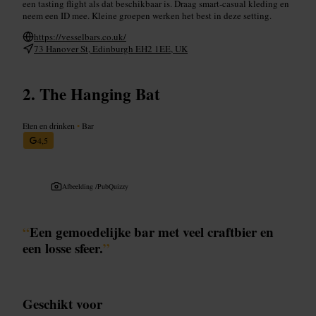
een tasting flight als dat beschikbaar is. Draag smart-casual kleding en
neem een ID mee. Kleine groepen werken het best in deze setting.
https://vesselbars.co.uk/
73 Hanover St, Edinburgh EH2 1EE, UK
The Hanging Bat
Eten en drinken
•
Bar
4,5
Afbeelding /
PubQuizzy
“
Een gemoedelijke bar met veel craftbier en
een losse sfeer.
”
Geschikt voor