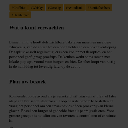
#
Craftbier
#
Whisky
#
Gezellig
#
Avondjeuit
#
Bierliefhebbers
#
Hamburger
Wat u kunt verwachten
Binnen vind je houttafels, zichtbare bakstenen muren en meerdere
zitniveaus, van de entree tot een open kelder en een bovenverdieping.
De taplijst wisselt regelmatig, er is een koeler met flesopties, en het
personeel geeft graag proeftips. De keuken werkt soms samen met
lokale pop-ups, vooral voor burgers en friet. De sfeer loopt van rustig
in de namiddag tot levendig later op de avond.
Plan uw bezoek
Kom eerder op de avond als je verzekerd wilt zijn van zitplek, of later
als je een bruisende sfeer zoekt. Loop naar de bar om te bestellen en
vraag het personeel om een smaakadvies of een proeverij van kleine
glazen. Bestel een burger of gedeelde friet als je erbij wilt eten. Voor
grotere groepen is het slim om van tevoren te controleren of er ruimte
is.