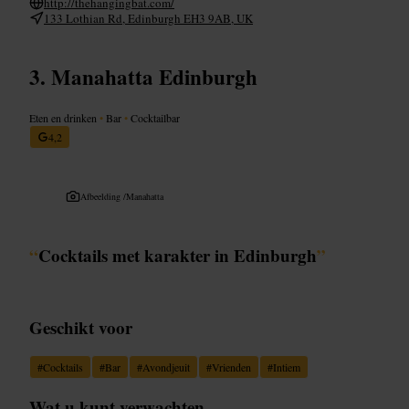
http://thehangingbat.com/
133 Lothian Rd, Edinburgh EH3 9AB, UK
Manahatta Edinburgh
Eten en drinken
•
Bar
•
Cocktailbar
4,2
Afbeelding /
Manahatta
“
Cocktails met karakter in Edinburgh
”
Geschikt voor
#
Cocktails
#
Bar
#
Avondjeuit
#
Vrienden
#
Intiem
Wat u kunt verwachten