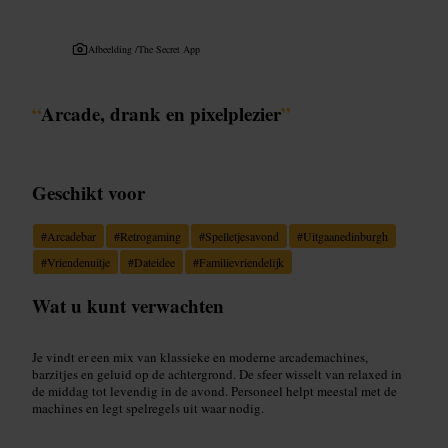
Afbeelding /
The Secret App
“
Arcade, drank en pixelplezier
”
Geschikt voor
#
Arcadebar
#
Retrogaming
#
Spelletjesavond
#
Uitgaanedinburgh
#
Vriendenuitje
#
Dateidee
#
Familievriendelijk
Wat u kunt verwachten
Je vindt er een mix van klassieke en moderne arcademachines,
barzitjes en geluid op de achtergrond. De sfeer wisselt van relaxed in
de middag tot levendig in de avond. Personeel helpt meestal met de
machines en legt spelregels uit waar nodig.