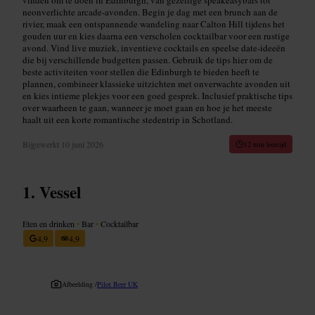
neonverlichte arcade-avonden. Begin je dag met een brunch aan de
rivier, maak een ontspannende wandeling naar Calton Hill tijdens het
gouden uur en kies daarna een verscholen cocktailbar voor een rustige
avond. Vind live muziek, inventieve cocktails en speelse date-ideeën
die bij verschillende budgetten passen. Gebruik de tips hier om de
beste activiteiten voor stellen die Edinburgh te bieden heeft te
plannen, combineer klassieke uitzichten met onverwachte avonden uit
en kies intieme plekjes voor een goed gesprek. Inclusief praktische tips
over waarheen te gaan, wanneer je moet gaan en hoe je het meeste
haalt uit een korte romantische stedentrip in Schotland.
Bijgewerkt
10 juni 2026
12 min leestijd
Vessel
Eten en drinken
•
Bar
•
Cocktailbar
4,9
4,9
Afbeelding /
Pilot Beer UK