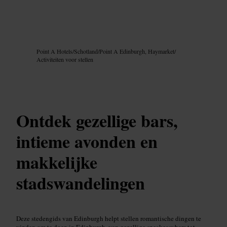
Afbeelding /
Google AI
Point A Hotels
/
Schotland
/
Point A Edinburgh, Haymarket
/
Activiteiten voor stellen
Ontdek gezellige bars,
intieme avonden en
makkelijke
stadswandelingen
Deze stedengids van Edinburgh helpt stellen romantische dingen te
vinden om te doen in Edinburgh, van gezellige speakeasybars tot