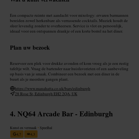
Een compacte ruimte met aandacht voor mixology: ervaren barmannen
bereiden zowel herkenbare als verrassende cocktails. Muziek houdt de
sfeer levendig zonder te overheersen. Service is vlot en persoonlijk,
ideaal voor een ontspannen drankje of een korte borrel na het diner.
Plan uw bezoek
Reserveer een plek voor drukke avonden of kom vroeg als je een rustig
tafeltje wilt. Vraag de bartender naar huisfavorieten of een aanbeveling
op basis van je smaak. Combineer een bezoek met een diner in de
buurt als je meerdere gangen plant.
https://www.manahatta.co.uk/bars/edinburgh
28 Rose St, Edinburgh EH2 2QA, UK
NQ64 Arcade Bar - Edinburgh
Kunst en vermaak
•
Speelhal
4,7
4,3