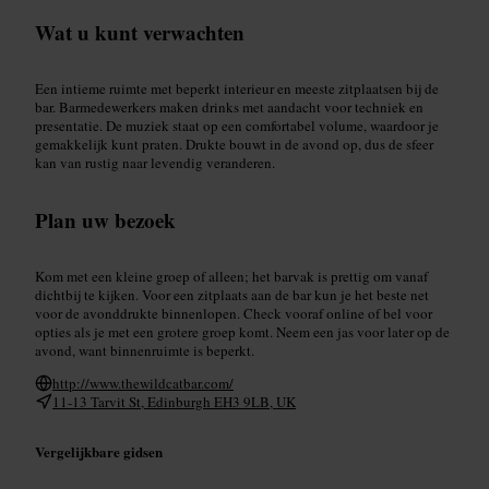
Wat u kunt verwachten
Een intieme ruimte met beperkt interieur en meeste zitplaatsen bij de
bar. Barmedewerkers maken drinks met aandacht voor techniek en
presentatie. De muziek staat op een comfortabel volume, waardoor je
gemakkelijk kunt praten. Drukte bouwt in de avond op, dus de sfeer
kan van rustig naar levendig veranderen.
Plan uw bezoek
Kom met een kleine groep of alleen; het barvak is prettig om vanaf
dichtbij te kijken. Voor een zitplaats aan de bar kun je het beste net
voor de avonddrukte binnenlopen. Check vooraf online of bel voor
opties als je met een grotere groep komt. Neem een jas voor later op de
avond, want binnenruimte is beperkt.
http://www.thewildcatbar.com/
11-13 Tarvit St, Edinburgh EH3 9LB, UK
Vergelijkbare gidsen