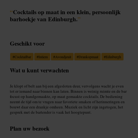
“
Cocktails op maat in een klein, persoonlijk
barhoekje van Edinburgh.
”
Geschikt voor
#
Cocktailbar
#
Intiem
#
Avondjeuit
#
Drankopmaat
#
Edinburgh
Wat u kunt verwachten
Je klopt of belt aan bij een afgesloten deur, vervolgens wacht je even
tot er iemand naar binnen kan laten. Binnen is weinig ruimte en de bar
focust op handgemaakte, op maat gemaakte cocktails. De bediening
neemt de tijd om te vragen naar favoriete smaken of herinneringen en
bouwt daar een drankje omheen. Muziek en licht zijn ingetogen, het
gesprek met de bartender is vaak het hoogtepunt.
Plan uw bezoek