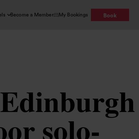
els
Become a Member
My Bookings
Book
n Edinburgh
or solo-