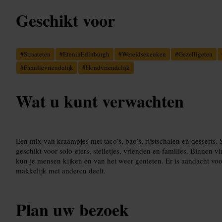
Geschikt voor
#
Straateten
#
EteninEdinburgh
#
Wereldsekeuken
#
Gezelligeten
#
Familievriendelijk
#
Hondvriendelijk
Wat u kunt verwachten
Een mix van kraampjes met taco’s, bao’s, rijstschalen en desserts. 
geschikt voor solo-eters, stelletjes, vrienden en families. Binnen vi
kun je mensen kijken en van het weer genieten. Er is aandacht voo
makkelijk met anderen deelt.
Plan uw bezoek