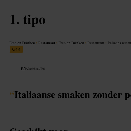
tipo
Eten en Drinken
•
Restaurant
•
Eten en Drinken
•
Restaurant
•
Italiaans resta
4,4
Afbeelding /
Web
“
Italiaanse smaken zonder p