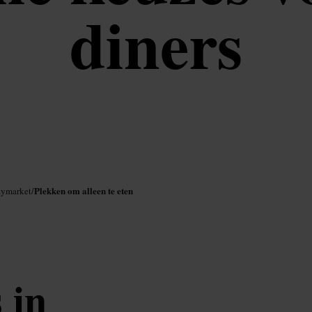
diners
Plekken om alleen te eten
aymarket
/
 in