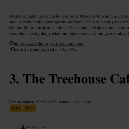
Bestel aan tafel met je telefoon door de QR-code te scannen, dat bes
stoel verschillende kraampjes uitproberen. Kom met een groep om k
één hoofdbord als je alleen bent. Kies binnen als je warmte en besc
frisse lucht. Zorg dat je telefoon opgeladen is, sommige menukaart
http://www.edinburgh-street-food.com/
Leith St, Edinburgh EH1 3AU, UK
The Treehouse Ca
Eten en drinken
•
Cafés, koffie- en theehuisjes
•
Café
4,6
4,6
Afbeelding /
itison