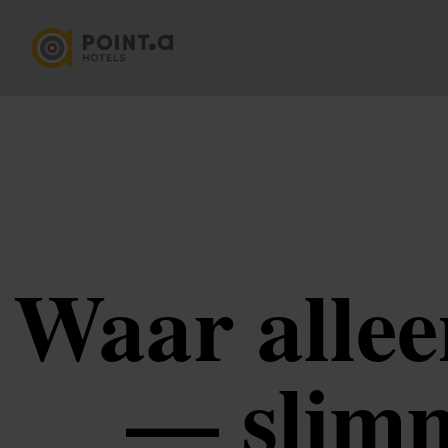
Waar allee
— slimm