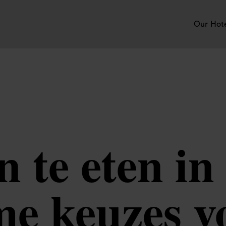
Our Hot
n te eten i
e keuzes vo