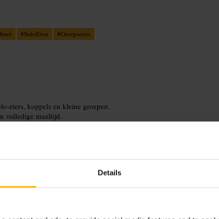
iner
#
SoloEten
#
Groepseten
olo-eters, koppels en kleine groepen.
n volledige maaltijd.
Details
ustigere ervaring ga je in de middag.
e gerechten en een snelle service.