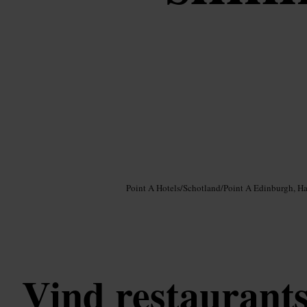
Afbeelding /
Google AI
Point A Hotels
/
Schotland
/
Point A Edinburgh, H
Vind restaurants