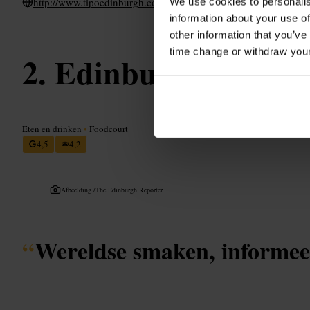
http://www.tipoedinburgh.co.uk/
We use cookies to personalis
information about your use of
other information that you’ve
time change or withdraw you
Edinburgh Street 
Eten en drinken
•
Foodcourt
4,5
4,2
Afbeelding /
The Edinburgh Reporter
“
Wereldse smaken, informee