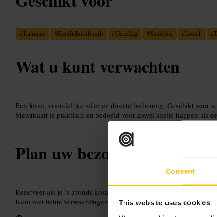
Geschikt voor
#
Italiaans
#
EtenInEdinburgh
#
Gezellig
#
Stedelijk
#
Lunch
#
D
Wat u kunt verwachten
Een losse, vriendelijke sfeer en directe bediening. Geschikt voor s
Menukaart is praktisch en bedoeld voor zowel snelle happen als ee
Plan uw bezoek
Consent
Reserveer als je ’s avonds komt, vooral in het weekend. Voor een r
Kom met lichte verwachtingen: hier draait het om goede, eenvoudig
This website uses cookies