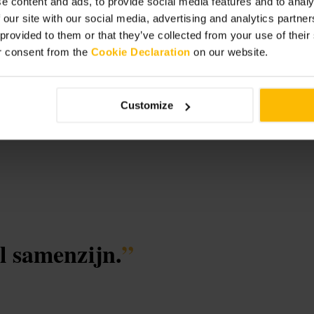
e content and ads, to provide social media features and to analy
 our site with our social media, advertising and analytics partn
 provided to them or that they’ve collected from your use of thei
r consent from the
Cookie Declaration
on our website.
Food
Customize
l samenzijn.
”