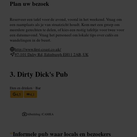
Plan uw bezoek
Reserveer een tafel voor de avond, vooral in het weekend. Vraag om
een raamplaats als je van straatzicht houdt. Kom met een groep om
meerdere gerechten te delen, of kies een rustig tafeltje voor twee voor
een datumavond. Vraag het personeel om lokale tips over cafés en
wandelingen in de buurt.
http://www.first-coast.co.uk/
97-101 Dalry Rd, Edinburgh EH11 2AB, UK
Dirty Dick's Pub
Eten en drinken
•
Bar
4,5
4,1
Afbeelding /
CAMRA
“
Informele pub waar locals en bezoekers