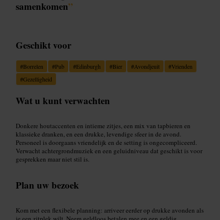
samenkomen
”
Geschikt voor
#
Borrelen
#
Pub
#
Edinburgh
#
Bier
#
Avondjeuit
#
Vrienden
#
Gezelligheid
Wat u kunt verwachten
Donkere houtaccenten en intieme zitjes, een mix van tapbieren en
klassieke dranken, en een drukke, levendige sfeer in de avond.
Personeel is doorgaans vriendelijk en de setting is ongecompliceerd.
Verwacht achtergrondmuziek en een geluidniveau dat geschikt is voor
gesprekken maar niet stil is.
Plan uw bezoek
Kom met een flexibele planning: arriveer eerder op drukke avonden als
je een zitplek wilt. Neem geldloos betalen mee en een geldig