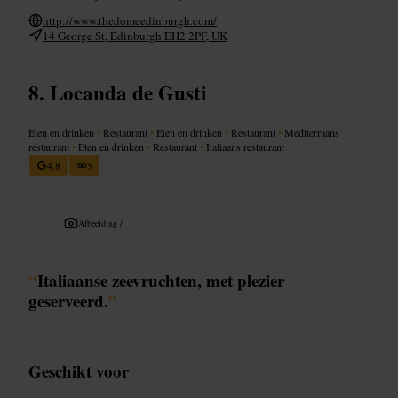
http://www.thedomeedinburgh.com/
14 George St, Edinburgh EH2 2PF, UK
Locanda de Gusti
Eten en drinken
•
Restaurant
•
Eten en drinken
•
Restaurant
•
Mediterraans
restaurant
•
Eten en drinken
•
Restaurant
•
Italiaans restaurant
4,8
5
Afbeelding /
“
Italiaanse zeevruchten, met plezier
geserveerd.
”
Geschikt voor