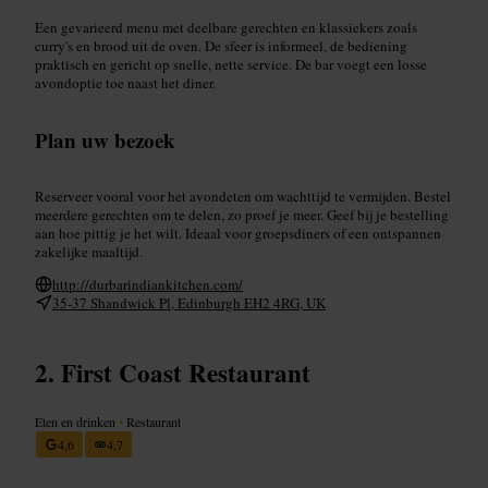
Een gevarieerd menu met deelbare gerechten en klassiekers zoals
curry's en brood uit de oven. De sfeer is informeel, de bediening
praktisch en gericht op snelle, nette service. De bar voegt een losse
avondoptie toe naast het diner.
Plan uw bezoek
Reserveer vooral voor het avondeten om wachttijd te vermijden. Bestel
meerdere gerechten om te delen, zo proef je meer. Geef bij je bestelling
aan hoe pittig je het wilt. Ideaal voor groepsdiners of een ontspannen
zakelijke maaltijd.
http://durbarindiankitchen.com/
35-37 Shandwick Pl, Edinburgh EH2 4RG, UK
First Coast Restaurant
Eten en drinken
•
Restaurant
4,6
4,7