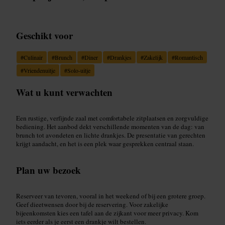
Geschikt voor
#
Culinair
#
Brunch
#
Diner
#
Drankjes
#
Zakelijk
#
Romantisch
#
Vriendenuitje
#
Solo-uitje
Wat u kunt verwachten
Een rustige, verfijnde zaal met comfortabele zitplaatsen en zorgvuldige
bediening. Het aanbod dekt verschillende momenten van de dag: van
brunch tot avondeten en lichte drankjes. De presentatie van gerechten
krijgt aandacht, en het is een plek waar gesprekken centraal staan.
Plan uw bezoek
Reserveer van tevoren, vooral in het weekend of bij een grotere groep.
Geef dieetwensen door bij de reservering. Voor zakelijke
bijeenkomsten kies een tafel aan de zijkant voor meer privacy. Kom
iets eerder als je eerst een drankje wilt bestellen.