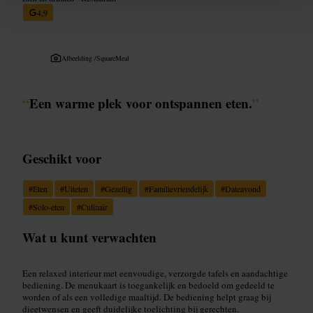
4,9
Afbeelding /
SquareMeal
“
Een warme plek voor ontspannen eten.
”
Geschikt voor
#
Eten
#
Uiteten
#
Gezellig
#
Familievriendelijk
#
Dateavond
#
Solo-eten
#
Culinair
Wat u kunt verwachten
Een relaxed interieur met eenvoudige, verzorgde tafels en aandachtige
bediening. De menukaart is toegankelijk en bedoeld om gedeeld te
worden of als een volledige maaltijd. De bediening helpt graag bij
dieetwensen en geeft duidelijke toelichting bij gerechten.