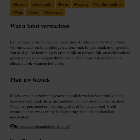
#
Italiaans
#
Zeevruchten
#
Diner
#
Gezellig
#
Familievriendelijk
#
Wijn
#
Delen
#
Reserveren
Wat u kunt verwachten
Een compacte ruimte met een gezellige, drukke sfeer. Verwacht verse
vis- en schaal- en schelpdiergerechten, vaak in deelplanken of specials
van de dag. De bediening is vriendelijk en persoonlijk, en medewerkers
geven graag wijn- en gerechtadviezen. Het tempo van de keuken is
efficiënt, ook wanneer het vol is.
Plan uw bezoek
Reserveer van tevoren, bij voorkeur enkele weken voor drukke data.
Kies een deelplank als je met anderen bent, zo proef je meer smaken.
Vraag het personeel om wijnsuggesties of het dagaanbod. Meld
eventuele dieetwensen bij de reservering zodat de keuken kan
meedenken.
http://www.locandadegusti.com/