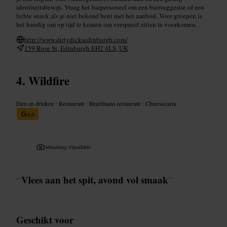
identiteitsbewijs. Vraag het barpersoneel om een biersuggestie of een
lichte snack als je niet bekend bent met het aanbod. Voor groepen is
het handig om op tijd te komen om verspreid zitten te voorkomen.
http://www.dirtydicksedinburgh.com/
159 Rose St, Edinburgh EH2 4LS, UK
Wildfire
Eten en drinken
•
Restaurant
•
Braziliaans restaurant
•
Churrascaria
4,6
Afbeelding /
OpenTable
“
Vlees aan het spit, avond vol smaak
”
Geschikt voor