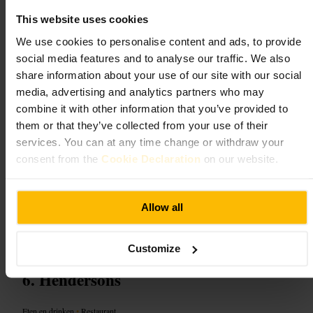
Wat u kunt verwachten
This website uses cookies
We use cookies to personalise content and ads, to provide
Menu met stone-oven pizza's, kleine gerechten zoals gefrituurde
pickles en loaded chips, en een brede drankkaart met cocktails en
social media features and to analyse our traffic. We also
huisgebrouwen bieren. Personeel is attent en kundig bij allergieën, er is
share information about your use of our site with our social
tafelservice en soms live muziek. Geschikt voor groepen, gezinnen en
media, advertising and analytics partners who may
stellen die zin hebben in een ongedwongen avond.
combine it with other information that you’ve provided to
them or that they’ve collected from your use of their
Plan uw bezoek
services. You can at any time change or withdraw your
consent from the
Cookie Declaration
on our website.
Reserveer of bel van tevoren als je met een grotere groep komt. Vraag
bij aankomst naar de firepit-tafel als je iets warmers en knusser wilt.
Geef eventuele allergieën door, het personeel kan opties uitleggen. Als
je dessert wilt, vraag expliciet om het dessertmenu. Neem een jas mee
Allow all
voor het terras tijdens koelere avonden.
https://coldtownhouse.co.uk/
Customize
Hendersons
Eten en drinken
•
Restaurant