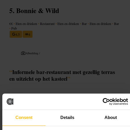
Bonnie & Wild
€€
•
Eten en drinken
•
Restaurant
•
Eten en drinken
•
Bar
•
Eten en drinken
•
Bar
•
Pub
4,5
4
Afbeelding /
“
Informele bar-restaurant met gezellig terras
en uitzicht op het kasteel
”
Geschikt voor
#
Steenovenpizza
#
Speciaalbier
#
Terraszicht
#
Gezelliguitgaan
Consent
Details
About
#
Familievriendelijk
#
Cocktails
#
Livemuziek