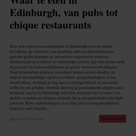
Edinburgh, van pubs tot
chique restaurants
Deze gids wijst je naar restaurants in Edinburgh waar de lokale
bevolking op vertrouwt, van gezellige pubs en dakterrasbars tot
gerichte grillrestaurants en inventieve vegetarische adressen.
Geselecteerd op kwaliteit en vriendelijke service, ligt elke keuze dicht
bij centrale bezienswaardigheden en goede vervoersverbindingen.
Vind betrouwbare plekken voor diner, brunch en een drankje, ga
eropuit met duidelijke opties voor dates, groepsmaaltijden of een
avond alleen, en begin je dag met een rustige brunch of een snelle
koffie en een gebakje. Gebruik deze hoog gewaardeerde eetgids om te
beslissen waar je in Edinburgh wilt eten, reserveer van tevoren voor
drukke avonden en ontspan, wetende dat je een publieksfavoriet hebt
gekozen. Korte aantekeningen over sfeer, prijs en toegankelijkheid
helpen je snel plannen.
Bijgewerkt
10 juni 2026
10 min leestijd