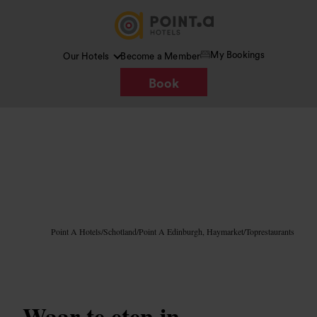
My Bookings
Our Hotels
Become a Member
Book
Afbeelding /
Google AI
Point A Hotels
/
Schotland
/
Point A Edinburgh, Haymarket
/
Toprestaurants
Waar te eten in