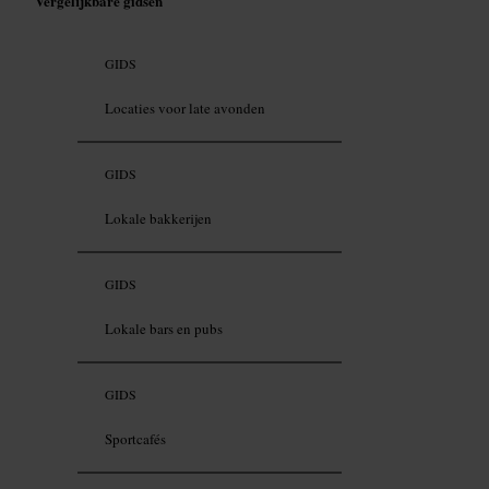
Vergelijkbare gidsen
GIDS
Locaties voor late avonden
GIDS
Lokale bakkerijen
GIDS
Lokale bars en pubs
GIDS
Sportcafés