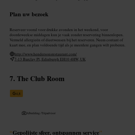
Plan uw bezoek
Reserveer vooral voor drukke avonden in het weekend, voor
doordeweekse middagen kun je vaak zonder reservering binnenlopen.
Vermeld allergieën of dieetwensen bij het reserveren. Neem contant of
kaart mee, en plan voldoende tijd als je meerdere gangen wilt proberen.
http://www.hendersonsrestaurant.com/
7-13 Barclay Pl, Edinburgh EH10 4HW, UK
The Club Room
4,8
Afbeelding /
Tripadvisor
“
Gepolijste sfeer, ontspannen service
”