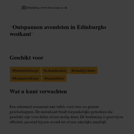
Afbeelding /
www.first-coast.co.uk
“
Ontspannen avondeten in Edinburghs
westkant
”
Geschikt voor
#
EtenInEdinburgh
#
LokaleKeuken
#
GezelligUiteten
#
RomantischDiner
#
SamenDelen
Wat u kunt verwachten
Een informeel restaurant met tafels voor twee en grotere
gezelschappen. De menukaart biedt toegankelijke gerechten die
geschikt zijn voor delen of een rustig diner. De bediening is gastvrij en
efficiënt, passend bij een avond uit of een zakelijke maaltijd.