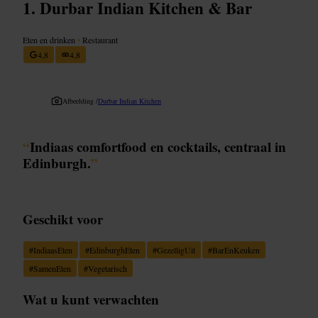
Durbar Indian Kitchen & Bar
Eten en drinken
•
Restaurant
4,8
4,8
Afbeelding /
Durbar Indian Kitchen
“
Indiaas comfortfood en cocktails, centraal in
Edinburgh.
”
Geschikt voor
#
IndiaasEten
#
EdinburghEten
#
GezelligUit
#
BarEnKeuken
#
SamenEten
#
Vegetarisch
Wat u kunt verwachten