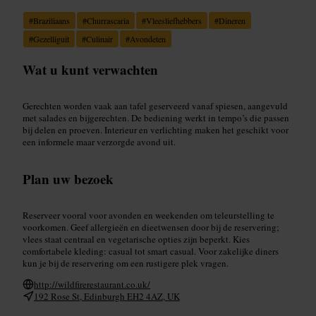
#
Braziliaans
#
Churrascaria
#
Vleesliefhebbers
#
Dineren
#
Gezelliguit
#
Culinair
#
Avondeten
Wat u kunt verwachten
Gerechten worden vaak aan tafel geserveerd vanaf spiesen, aangevuld
met salades en bijgerechten. De bediening werkt in tempo’s die passen
bij delen en proeven. Interieur en verlichting maken het geschikt voor
een informele maar verzorgde avond uit.
Plan uw bezoek
Reserveer vooral voor avonden en weekenden om teleurstelling te
voorkomen. Geef allergieën en dieetwensen door bij de reservering;
vlees staat centraal en vegetarische opties zijn beperkt. Kies
comfortabele kleding: casual tot smart casual. Voor zakelijke diners
kun je bij de reservering om een rustigere plek vragen.
http://wildfirerestaurant.co.uk/
192 Rose St, Edinburgh EH2 4AZ, UK