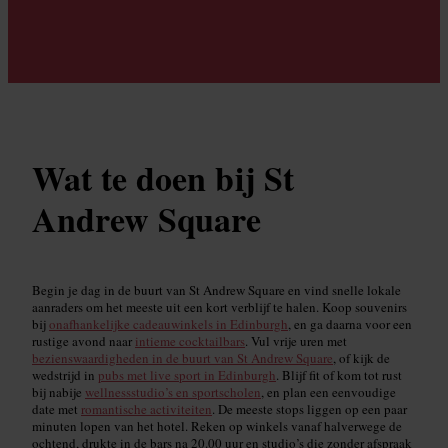
Wat te doen bij St
Andrew Square
Begin je dag in de buurt van St Andrew Square en vind snelle lokale
aanraders om het meeste uit een kort verblijf te halen. Koop souvenirs
bij
onafhankelijke cadeauwinkels in Edinburgh
, en ga daarna voor een
rustige avond naar
intieme cocktailbars
. Vul vrije uren met
bezienswaardigheden in de buurt van St Andrew Square
, of kijk de
wedstrijd in
pubs met live sport in Edinburgh
. Blijf fit of kom tot rust
bij nabije
wellnessstudio’s en sportscholen
, en plan een eenvoudige
date met
romantische activiteiten
. De meeste stops liggen op een paar
minuten lopen van het hotel. Reken op winkels vanaf halverwege de
ochtend, drukte in de bars na 20.00 uur en studio’s die zonder afspraak