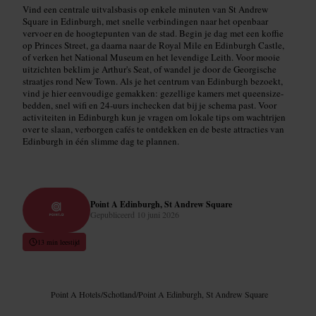
Vind een centrale uitvalsbasis op enkele minuten van St Andrew
Square in Edinburgh, met snelle verbindingen naar het openbaar
vervoer en de hoogtepunten van de stad. Begin je dag met een koffie
op Princes Street, ga daarna naar de Royal Mile en Edinburgh Castle,
of verken het National Museum en het levendige Leith. Voor mooie
uitzichten beklim je Arthur's Seat, of wandel je door de Georgische
straatjes rond New Town. Als je het centrum van Edinburgh bezoekt,
vind je hier eenvoudige gemakken: gezellige kamers met queensize-
bedden, snel wifi en 24-uurs inchecken dat bij je schema past. Voor
activiteiten in Edinburgh kun je vragen om lokale tips om wachtrijen
over te slaan, verborgen cafés te ontdekken en de beste attracties van
Edinburgh in één slimme dag te plannen.
Point A Edinburgh, St Andrew Square
Gepubliceerd
10 juni 2026
13 min leestijd
Point A Hotels
/
Schotland
/
Point A Edinburgh, St Andrew Square