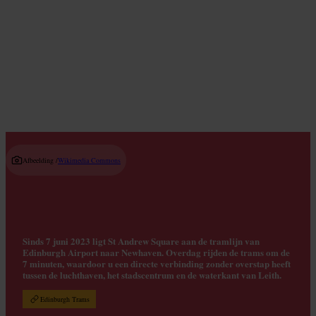
Waar je kunt ontbijten
Read guide
Afbeelding /
Wikimedia Commons
Sinds 7 juni 2023 ligt St Andrew Square aan de tramlijn van
Edinburgh Airport naar Newhaven. Overdag rijden de trams om de
7 minuten, waardoor u een directe verbinding zonder overstap heeft
tussen de luchthaven, het stadscentrum en de waterkant van Leith.
Edinburgh Trams