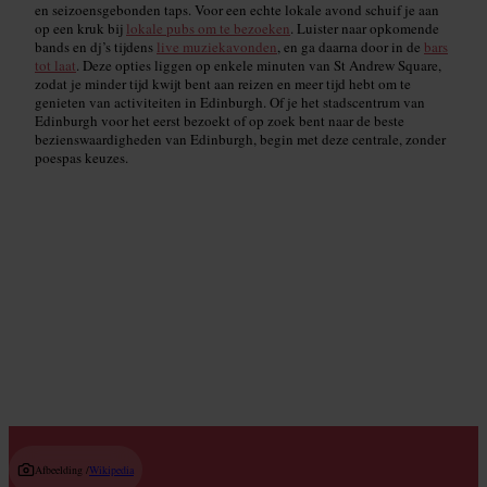
en seizoensgebonden taps. Voor een echte lokale avond schuif je aan
op een kruk bij
lokale pubs om te bezoeken
. Luister naar opkomende
bands en dj’s tijdens
live muziekavonden
, en ga daarna door in de
bars
tot laat
. Deze opties liggen op enkele minuten van St Andrew Square,
zodat je minder tijd kwijt bent aan reizen en meer tijd hebt om te
genieten van activiteiten in Edinburgh. Of je het stadscentrum van
Edinburgh voor het eerst bezoekt of op zoek bent naar de beste
bezienswaardigheden van Edinburgh, begin met deze centrale, zonder
poespas keuzes.
Cocktailbars
Read guide
Afbeelding /
Wikipedia