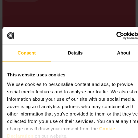
Tot 2008 was St Andrew Square Garden privé. Na
verbeteringswerkzaamheden, gefinancierd door de City of
Edinburgh Council en Scottish Enterprise, werd het voor iedereen
opengesteld.
Consent
Details
About
Essential Edinburgh
This website uses cookies
We use cookies to personalise content and ads, to provide
social media features and to analyse our traffic. We also sha
information about your use of our site with our social media,
advertising and analytics partners who may combine it with
other information that you’ve provided to them or that they’ve
Wat te doen in het
collected from your use of their services. You can at any tim
change or withdraw your consent from the
Cookie
stadscentrum van
Declaration
on our website.