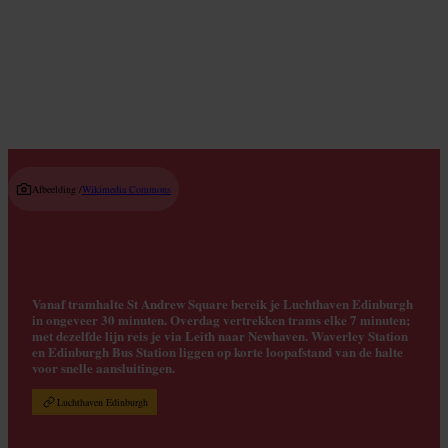
Read guide
Afbeelding /
Wikimedia Commons
Vanaf tramhalte St Andrew Square bereik je Luchthaven Edinburgh
in ongeveer 30 minuten. Overdag vertrekken trams elke 7 minuten;
met dezelfde lijn reis je via Leith naar Newhaven. Waverley Station
en Edinburgh Bus Station liggen op korte loopafstand van de halte
voor snelle aansluitingen.
Luchthaven Edinburgh