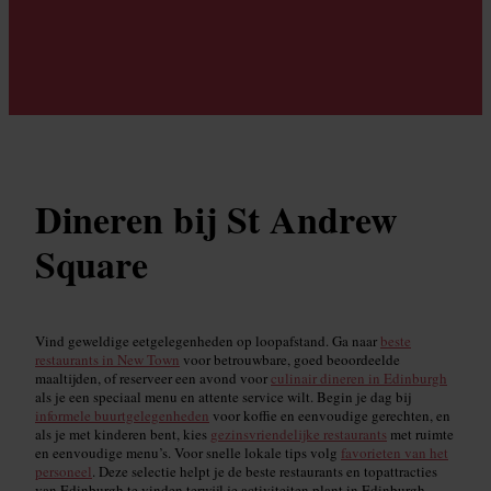
Dineren bij St Andrew
Square
Vind geweldige eetgelegenheden op loopafstand. Ga naar
beste
restaurants in New Town
voor betrouwbare, goed beoordeelde
maaltijden, of reserveer een avond voor
culinair dineren in Edinburgh
als je een speciaal menu en attente service wilt. Begin je dag bij
informele buurtgelegenheden
voor koffie en eenvoudige gerechten, en
als je met kinderen bent, kies
gezinsvriendelijke restaurants
met ruimte
en eenvoudige menu’s. Voor snelle lokale tips volg
favorieten van het
personeel
. Deze selectie helpt je de beste restaurants en topattracties
van Edinburgh te vinden terwijl je activiteiten plant in Edinburgh —