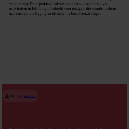
welkom zijn. Dit is praktisch advies voor het stadscentrum over
activiteiten in Edinburgh, bedoeld voor reizigers die waarde hechten
aan een centrale ligging en uitstekende basisvoorzieningen.
Lokale winkels
Read guide
Afbeelding /
Wikipedia
Tot 2008 was St Andrew Square Garden alleen toegankelijk voor de