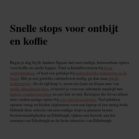
Snelle stops voor ontbijt
en koffie
Begin je dag bij St Andrew Square met eenvoudige, betrouwbare opties
voor koffie en snelle hapjes. Vind ochtendfavorieten bij
beste
ontbijtplekken
, of haal een gebakje bij
ambachtelijke bakkerijen in de
buurt
. Heb je een gerichte cafeïneboost nodig, ga dan naar
lokale
koffietentjes
. Als de tijd krap is, neem iets kant-en-klaars mee van
snelle afhaalmaaltijden
, of nestel je voor een informele maaltijd met
hartige comfortgerechten
na een late avond. Reizigers die liever alleen
eten vinden rustige opties bij
solo eetgelegenheden
. Veel plekken
openen vroeg en bieden zitplaatsen voor een laptop of een rustig boek.
Gebruik deze selectie om eenvoudige stops te plannen tussen
bezienswaardigheden in Edinburgh, tijdens een bezoek aan het
centrum van Edinburgh en de beste attracties van Edinburgh.