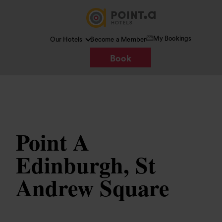
My Bookings
Our Hotels
Become a Member
Book
Afbeelding /
Wikipedia
Point A
Edinburgh, St
Andrew Square