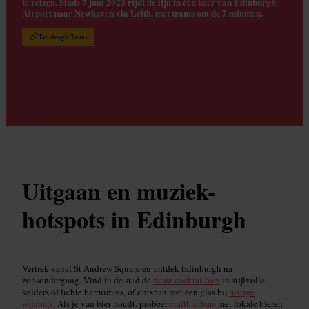
te reizen. Sinds 7 juni 2023 rijdt de lijn in één keer van Edinburgh
Airport naar Newhaven via Leith, met trams om de 7 minuten.
Edinburgh Trams
Uitgaan en muziek-
hotspots in Edinburgh
Vertrek vanaf St Andrew Square en ontdek Edinburgh na
zonsondergang. Vind in de stad de
beste cocktailbars
in stijlvolle
kelders of lichte barruimtes, of ontspan met een glas bij
rustige
wijnbars
. Als je van bier houdt, probeer
craftbierbars
met lokale bieren