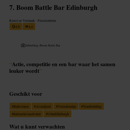
Boom Battle Bar Edinburgh
Kunst en Vermaak
•
Feestcentrum
4,9
4,4
Afbeelding /
Boom Battle Bar
“
Actie, competitie en een bar waar het samen
leuker wordt
”
Geschikt voor
#
Bijlwerpen
#
Avondjeuit
#
Vriendenuitje
#
Teambuilding
#
Interactieveactiviteit
#
UitinEdinburgh
Wat u kunt verwachten