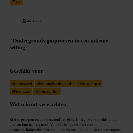
4,9
Afbeelding /
“
Ondergronds ginproeven in een intieme
setting
”
Geschikt voor
#
Ginproeverij
#
EdinburghOndergronds
#
Kleinegroepen
#
Proeflokale
#
Avondactiviteit
Wat u kunt verwachten
Kleine groepen en een persoonlijke gids. Uitleg over verschillende
gins en hun achtergrond. Vooraf klaargezette mixers en palate
cleansers. Informele sfeer, veel proefmomenten en ruimte voor vragen.