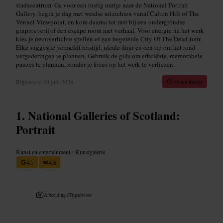
stadscentrum. Ga voor een rustig uurtje naar de National Portrait
Gallery, begin je dag met weidse uitzichten vanaf Calton Hill of The
Vennel Viewpoint, en kom daarna tot rust bij een ondergrondse
ginproeverij of een escape room met verhaal. Voor energie na het werk
kies je neonverlichte spellen of een begeleide City Of The Dead-tour.
Elke suggestie vermeldt reistijd, ideale duur en een tip om het rond
vergaderingen te plannen. Gebruik de gids om efficiënte, memorabele
pauzes te plannen, zonder je focus op het werk te verliezen.
Bijgewerkt
10 juni 2026
10 min leestijd
National Galleries of Scotland:
Portrait
Kunst en entertainment
•
Kunstgalerie
4,7
4,6
Afbeelding /
Tripadvisor