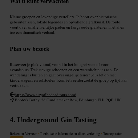
Wat u kunt verwachten
Kleine groepen en levendige vertellers. Je hoort over historische
gebeurtenissen, lokale legendes en opvallende grafkunst. De route
voert over smalle, keitrijke paden en langs oude grafstenen, met af en
toe een dramatisch verhaal.
Plan uw bezoek
Reserveer je plek vooraf, vooral in het hoogseizoen of voor
avondtours. Trek stevige schoenen en een waterdichte jas aan. De
wandeling is buiten en gaat over ongelijk terrein, dus let op met
kinderwagens en rolstoelen. Kom iets eerder zodat de groep op tijd kan
vertrekken.
https://www.cityofthedeadtours.com/
Bobby's Bothy, 26 Candlemaker Row, Edinburgh EH1 2QE, UK
Underground Gin Tasting
Reizen en Vervoer
•
Toeristische informatie en dienstverlening
•
Touroperator