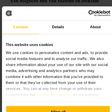
“
Een magische mix van raadsels en cocktails
”
Geschikt voor
Consent
Details
About
#
Magie
#
Escaperoom
#
Cocktailworkshop
#
Familieuitje
#
Vriendenuitje
#
Romantischuitje
#
Edinburgh
This website uses cookies
Wat u kunt verwachten
We use cookies to personalise content and ads, to provide
social media features and to analyse our traffic. We also
Je werkt praktisch met recepten en een ‘spell sheet’, en krijgt ruimte om
share information about your use of our site with our social
zelf te experimenteren. Workshops leveren meestal één cocktail en één
mocktail op, met opvallende presentatie en fotomomenten. De escape
media, advertising and analytics partners who may
room legt de focus op puzzels en teamwork, met vriendelijke
combine it with other information that you’ve provided to
begeleiding van het team.
them or that they’ve collected from your use of their
services. You can at any time change or withdraw your
Plan uw bezoek
consent from the
Cookie Declaration
on our website.
Reserveer van tevoren om zeker te zijn van een plek. Kom iets eerder
om in te checken en je plek in te nemen. Kies vooraf of je wilt