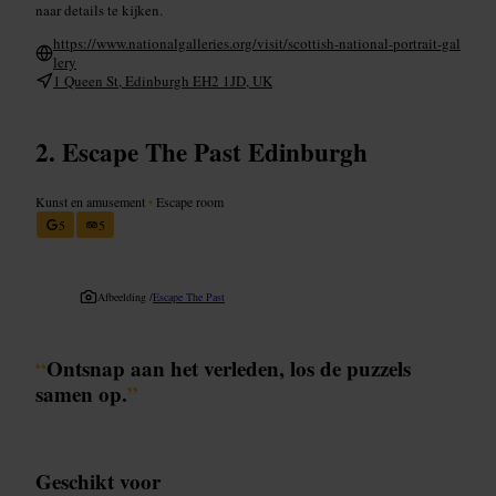
naar details te kijken.
https://www.nationalgalleries.org/visit/scottish-national-portrait-gal
lery
1 Queen St, Edinburgh EH2 1JD, UK
Escape The Past Edinburgh
Kunst en amusement
•
Escape room
5
5
Afbeelding /
Escape The Past
“
Ontsnap aan het verleden, los de puzzels
samen op.
”
Geschikt voor