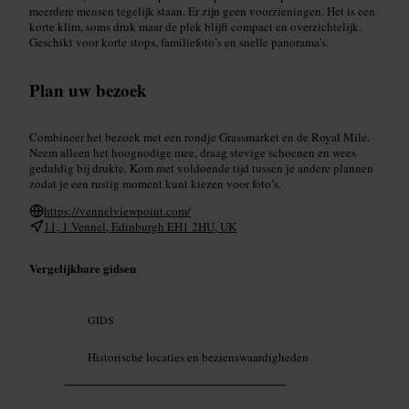
meerdere mensen tegelijk staan. Er zijn geen voorzieningen. Het is een
korte klim, soms druk maar de plek blijft compact en overzichtelijk.
Geschikt voor korte stops, familiefoto’s en snelle panorama’s.
Plan uw bezoek
Combineer het bezoek met een rondje Grassmarket en de Royal Mile.
Neem alleen het hoognodige mee, draag stevige schoenen en wees
geduldig bij drukte. Kom met voldoende tijd tussen je andere plannen
zodat je een rustig moment kunt kiezen voor foto’s.
https://vennelviewpoint.com/
11, 1 Vennel, Edinburgh EH1 2HU, UK
Vergelijkbare gidsen
GIDS
Historische locaties en bezienswaardigheden