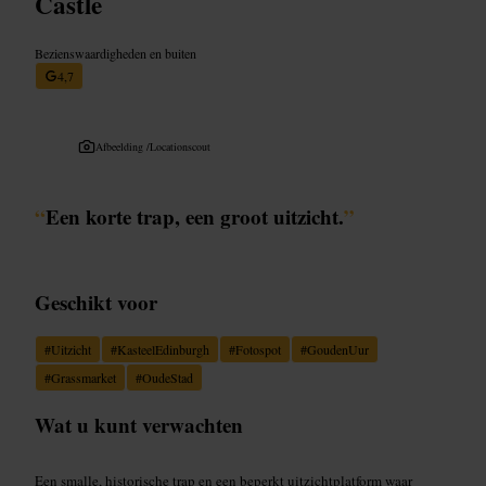
Castle
Bezienswaardigheden en buiten
4,7
Afbeelding /
Locationscout
“
Een korte trap, een groot uitzicht.
”
Geschikt voor
#
Uitzicht
#
KasteelEdinburgh
#
Fotospot
#
GoudenUur
#
Grassmarket
#
OudeStad
Wat u kunt verwachten
Een smalle, historische trap en een beperkt uitzichtplatform waar