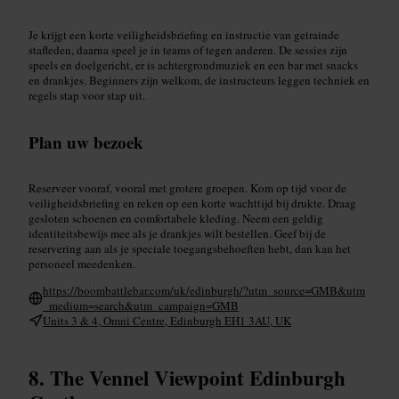
Je krijgt een korte veiligheidsbriefing en instructie van getrainde
stafleden, daarna speel je in teams of tegen anderen. De sessies zijn
speels en doelgericht, er is achtergrondmuziek en een bar met snacks
en drankjes. Beginners zijn welkom, de instructeurs leggen techniek en
regels stap voor stap uit.
Plan uw bezoek
Reserveer vooraf, vooral met grotere groepen. Kom op tijd voor de
veiligheidsbriefing en reken op een korte wachttijd bij drukte. Draag
gesloten schoenen en comfortabele kleding. Neem een geldig
identiteitsbewijs mee als je drankjes wilt bestellen. Geef bij de
reservering aan als je speciale toegangsbehoeften hebt, dan kan het
personeel meedenken.
https://boombattlebar.com/uk/edinburgh/?utm_source=GMB&utm
_medium=search&utm_campaign=GMB
Units 3 & 4, Omni Centre, Edinburgh EH1 3AU, UK
The Vennel Viewpoint Edinburgh