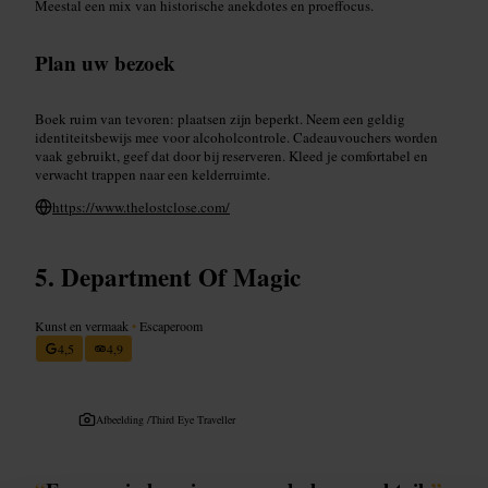
Meestal een mix van historische anekdotes en proeffocus.
Plan uw bezoek
Boek ruim van tevoren: plaatsen zijn beperkt. Neem een geldig
identiteitsbewijs mee voor alcoholcontrole. Cadeauvouchers worden
vaak gebruikt, geef dat door bij reserveren. Kleed je comfortabel en
verwacht trappen naar een kelderruimte.
https://www.thelostclose.com/
Department Of Magic
Kunst en vermaak
•
Escaperoom
4,5
4,9
Afbeelding /
Third Eye Traveller