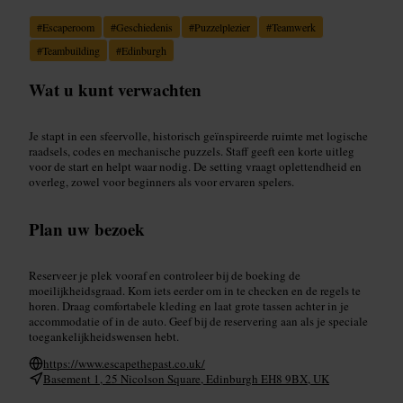
#
Escaperoom
#
Geschiedenis
#
Puzzelplezier
#
Teamwerk
#
Teambuilding
#
Edinburgh
Wat u kunt verwachten
Je stapt in een sfeervolle, historisch geïnspireerde ruimte met logische
raadsels, codes en mechanische puzzels. Staff geeft een korte uitleg
voor de start en helpt waar nodig. De setting vraagt oplettendheid en
overleg, zowel voor beginners als voor ervaren spelers.
Plan uw bezoek
Reserveer je plek vooraf en controleer bij de boeking de
moeilijkheidsgraad. Kom iets eerder om in te checken en de regels te
horen. Draag comfortabele kleding en laat grote tassen achter in je
accommodatie of in de auto. Geef bij de reservering aan als je speciale
toegankelijkheidswensen hebt.
https://www.escapethepast.co.uk/
Basement 1, 25 Nicolson Square, Edinburgh EH8 9BX, UK