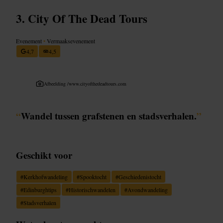
City Of The Dead Tours
Evenement
•
Vermaaksevenement
4,7
4,5
Afbeelding /
www.cityofthedeadtours.com
“
Wandel tussen grafstenen en stadsverhalen.
”
Geschikt voor
#
Kerkhofwandeling
#
Spooktocht
#
Geschiedenistocht
#
Edinburghtips
#
Historischwandelen
#
Avondwandeling
#
Stadsverhalen