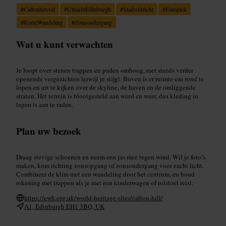
#
Caltonheuvel
#
UitzichtEdinburgh
#
Stadsuitzicht
#
Fotoplek
#
KorteWandeling
#
Zonsondergang
Wat u kunt verwachten
Je loopt over stenen trappen en paden omhoog, met steeds verder
openende vergezichten terwijl je stijgt. Boven is er ruimte om rond te
lopen en uit te kijken over de skyline, de haven en de omliggende
straten. Het terrein is blootgesteld aan wind en weer, dus kleding in
lagen is aan te raden.
Plan uw bezoek
Draag stevige schoenen en neem een jas mee tegen wind. Wil je foto’s
maken, kom richting zonsopgang of zonsondergang voor zacht licht.
Combineer de klim met een wandeling door het centrum, en houd
rekening met trappen als je met een kinderwagen of rolstoel reist.
https://ewh.org.uk/world-heritage-sites/calton-hill/
A1, Edinburgh EH1 3BQ, UK