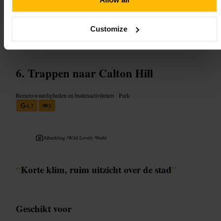
Allow all
deelnemen aan de workshop of de escape room, en bespreek eventuele
dieetwensen voor mocktails of afternoon tea. Draag kleding waarin je
je makkelijk kunt bewegen en waarmee je foto’s wilt maken.
Customize
http://departmentofmagic.com/
9 Blair St, Edinburgh EH1 1QR, UK
Trappen naar Calton Hill
Bezienswaardigheden en buitenactiviteiten
•
Park
4,7
5
Afbeelding /
Wild Lovely World
“
Korte klim, ruim uitzicht over de stad
”
Geschikt voor