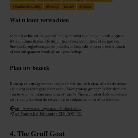
#
Familievriendelijk
#
Ontbijt
#
Diner
#
Casual
Wat u kunt verwachten
Je vindt er huiselijke gerechten die comfort bieden, van ontbijtopties
tot avondmaaltijden. De inrichting is ongecompliceerd en gastvrij.
Service is ongedwongen en praktisch. Geschikt voor een snelle lunch
of een ontspannen maaltijd met gezelschap.
Plan uw bezoek
Kom op een rustig moment als je in alle rust wilt eten, of kies de avond
als je een levendigere sfeer zoekt. Voor grotere groepen is het slim om
van tevoren te informeren naar zitruimte. Neem comfortabele schoenen
als je van plan bent de omgeving te verkennen voor of na het eten.
http://www.mumsgreatcomfortfood.com/
4A Forrest Rd, Edinburgh EH1 2QN, UK
The Gruff Goat