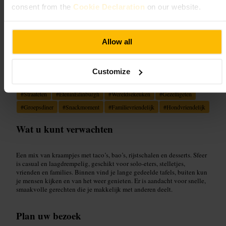
consent from the
Cookie Declaration
on our website.
“
Wereldse smaken, informeel samenzijn.
”
Allow all
Geschikt voor
Customize
#
Straateten
#
EteninEdinburgh
#
Wereldsekeuken
#
Gezelligeten
#
Groepsdiner
#
Snackmoment
#
Familievriendelijk
#
Hondvriendelijk
Wat u kunt verwachten
Een mix van kraampjes met taco’s, bao’s, rijstschalen en desserts. Sfeer
is casual en laagdrempelig, geschikt voor solo-eters, stelletjes,
vrienden en families. Binnen vind je lange gedeelde tafels, buiten kun
je mensen kijken en van het weer genieten. Er is aandacht voor snelle,
smaakvolle gerechten die je makkelijk met anderen deelt.
Plan uw bezoek