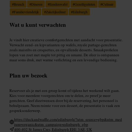
#
Brunch
#
Dineren
#
Eendenwafel
#
Gezelliguiteten
#
Culinair
#
Familievriendelijk
#
Zakelijkediner
#
Edinburgh
Wat u kunt verwachten
Je vindt hier creatieve comfortgerechten met aandacht voor presentatie.
Verwacht eend- en kipvarianten op wafels, royale partage-gerechten
zoals maisribs en croquettes, en opvallende desserts. Smaakprofielen
lopen van zoet met maple tot pittig en umami. De sfeer is ontspannen
maar soms druk, met warme verlichting en een levendige bediening.
Plan uw bezoek
Reserveer als je met een groep komt of tijdens het weekend wilt gaan.
Kies voor meerdere voorgerechten om te delen, zo proef je meer
gerechten. Geef dieetwensen door bij de reservering, het personeel is
behulpzaam. Neem ruimte voor een dessert, de presentatie is vaak een
gespreksonderwerp.
https://duckandwaffle.com/edinburgh/?utm_source=gbp&utm_med
ium=organic&utm_campaign=edinburgh_gbp
400-402 St James Cres, Edinburgh EH1 3AE, UK