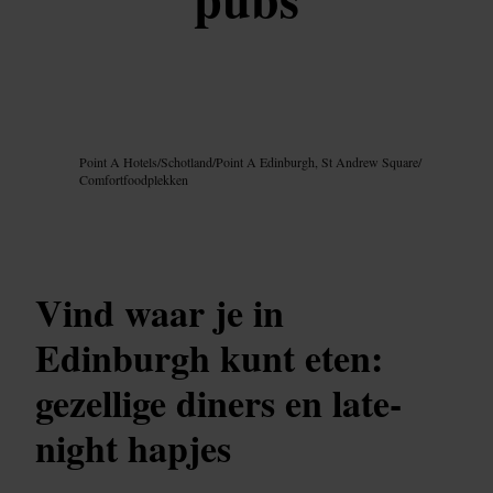
Afbeelding /
Google AI
Point A Hotels
/
Schotland
/
Point A Edinburgh, St Andrew Square
/
Comfortfoodplekken
Vind waar je in
Edinburgh kunt eten:
gezellige diners en late-
night hapjes