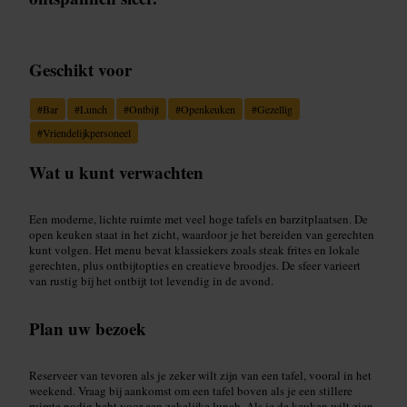
Geschikt voor
#
Bar
#
Lunch
#
Ontbijt
#
Openkeuken
#
Gezellig
#
Vriendelijkpersoneel
Wat u kunt verwachten
Een moderne, lichte ruimte met veel hoge tafels en barzitplaatsen. De
open keuken staat in het zicht, waardoor je het bereiden van gerechten
kunt volgen. Het menu bevat klassiekers zoals steak frites en lokale
gerechten, plus ontbijtopties en creatieve broodjes. De sfeer varieert
van rustig bij het ontbijt tot levendig in de avond.
Plan uw bezoek
Reserveer van tevoren als je zeker wilt zijn van een tafel, vooral in het
weekend. Vraag bij aankomst om een tafel boven als je een stillere
ruimte nodig hebt voor een zakelijke lunch. Als je de keuken wilt zien,