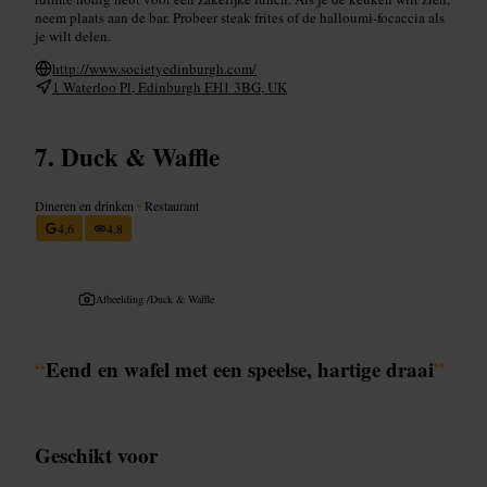
neem plaats aan de bar. Probeer steak frites of de halloumi-focaccia als
je wilt delen.
http://www.societyedinburgh.com/
1 Waterloo Pl, Edinburgh EH1 3BG, UK
Duck & Waffle
Dineren en drinken
•
Restaurant
4,6
4,8
Afbeelding /
Duck & Waffle
“
Eend en wafel met een speelse, hartige draai
”
Geschikt voor