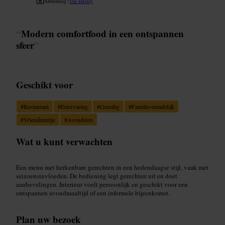
Afbeelding /
The Huxley
“
Modern comfortfood in een ontspannen
sfeer
”
Geschikt voor
#
Restaurant
#
Eetervaring
#
Gezellig
#
Familievriendelijk
#
Vriendenuitje
#
Avondeten
Wat u kunt verwachten
Een menu met herkenbare gerechten in een hedendaagse stijl, vaak met
seizoensinvloeden. De bediening legt gerechten uit en doet
aanbevelingen. Interieur voelt persoonlijk en geschikt voor een
ontspannen avondmaaltijd of een informele bijeenkomst.
Plan uw bezoek