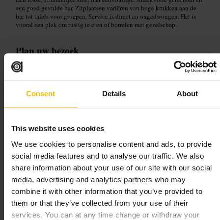
een goed gevulde bar. Zitplaatsen variëren van hoge krukken aan de
bar tot tafels voor groepen. Service is direct en ongedwongen. Het is
vooral een plek om rustig te eten of borrelen met gezelschap.
Plan uw bezoek
Reserveer als je met een grotere groep komt, vooral in de avond. Kom
voor lunch of vroege avond als je het rustiger wilt. Bestel een paar
kleine gerechten om te delen als je met vrienden bent. Voor een losse
Consent
Details
About
borrel kies je een plek aan de bar.
http://thegruffgoat.co.uk/
19-20 Teviot Pl, Edinburgh EH1 2QZ, UK
This website uses cookies
We use cookies to personalise content and ads, to provide
Edinburgh Street Food
social media features and to analyse our traffic. We also
share information about your use of our site with our social
Eten en drinken
•
Foodcourt
media, advertising and analytics partners who may
4,5
4,2
combine it with other information that you’ve provided to
them or that they’ve collected from your use of their
services. You can at any time change or withdraw your
Afbeelding /
The Edinburgh Reporter