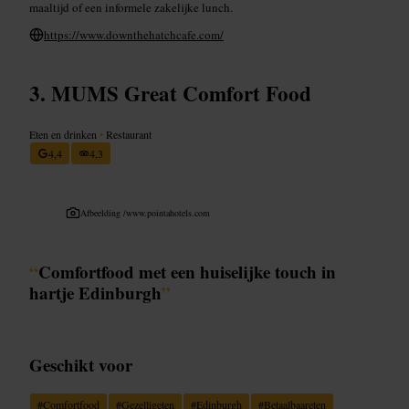
maaltijd of een informele zakelijke lunch.
https://www.downthehatchcafe.com/
MUMS Great Comfort Food
Eten en drinken
•
Restaurant
4,4
4,3
Afbeelding /
www.pointahotels.com
“
Comfortfood met een huiselijke touch in
hartje Edinburgh
”
Geschikt voor
#
Comfortfood
#
Gezelligeten
#
Edinburgh
#
Betaalbaareten