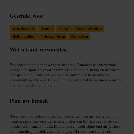
Geschikt voor
#
CanadeseSfeer
#
Poutine
#
Wings
#
Burgerliefhebbers
#
EdinburghEten
#
IshockeyKijken
#
SamenEten
Wat u kunt verwachten
Een ontspannen, ongedwongen sfeer met Canadese accenten zoals
vlaggen en sport op groot scherm. Gerechten zijn stevig en deelbaar,
met speciale poutines en smaakvolle sauzen. De bediening is
vriendelijk en efficiënt. Er is een bargedeelte met flessenbier en ruimte
om met vrienden te hangen.
Plan uw bezoek
Reserveer bij drukke avonden en weekenden. Ga met een groep om
meerdere poutines en sides te delen. Kies een bottled beer als je van
minder 'craft'-smaak houdt. Kom voor een wedstrijdavond als je sfeer
en luidruchtig publiek zoekt. Ook geschikt voor een snelle solo-