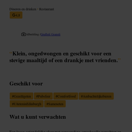
Dineren en drinken
•
Restaurant
4,8
Afbeelding /
Gruffedi Goatedi
“
Klein, ongedwongen en geschikt voor een
stevige maaltijd of een drankje met vrienden.
”
Geschikt voor
#
Gezelligeten
#
Pubsfeer
#
Comfortfood
#
Ambachtelijkebieren
#
UiteteninEdinburgh
#
Sameneten
Wat u kunt verwachten
Een losse, vriendelijke sfeer met eenvoudige, smaakvolle gerechten en