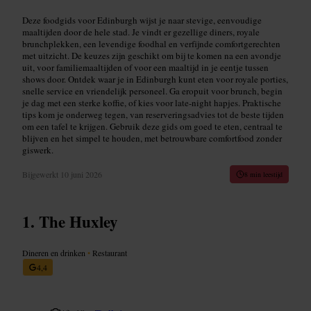
Deze foodgids voor Edinburgh wijst je naar stevige, eenvoudige
maaltijden door de hele stad. Je vindt er gezellige diners, royale
brunchplekken, een levendige foodhal en verfijnde comfortgerechten
met uitzicht. De keuzes zijn geschikt om bij te komen na een avondje
uit, voor familiemaaltijden of voor een maaltijd in je eentje tussen
shows door. Ontdek waar je in Edinburgh kunt eten voor royale porties,
snelle service en vriendelijk personeel. Ga eropuit voor brunch, begin
je dag met een sterke koffie, of kies voor late-night hapjes. Praktische
tips kom je onderweg tegen, van reserveringsadvies tot de beste tijden
om een tafel te krijgen. Gebruik deze gids om goed te eten, centraal te
blijven en het simpel te houden, met betrouwbare comfortfood zonder
giswerk.
Bijgewerkt
10 juni 2026
8 min leestijd
The Huxley
Dineren en drinken
•
Restaurant
4,4