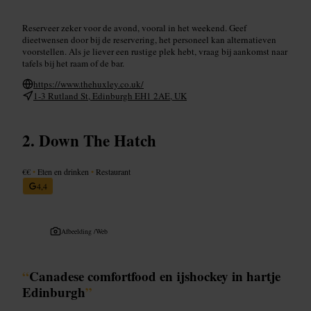
Reserveer zeker voor de avond, vooral in het weekend. Geef
dieetwensen door bij de reservering, het personeel kan alternatieven
voorstellen. Als je liever een rustige plek hebt, vraag bij aankomst naar
tafels bij het raam of de bar.
https://www.thehuxley.co.uk/
1-3 Rutland St, Edinburgh EH1 2AE, UK
Down The Hatch
€€
•
Eten en drinken
•
Restaurant
4,4
Afbeelding /
Web
“
Canadese comfortfood en ijshockey in hartje
Edinburgh
”