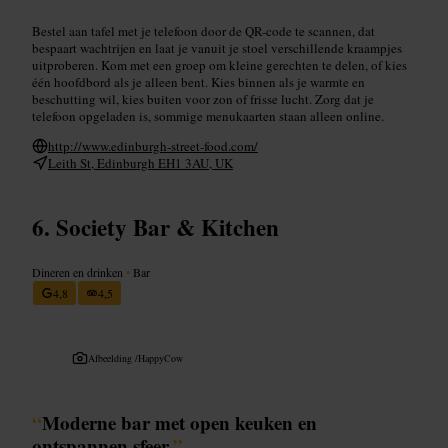
Bestel aan tafel met je telefoon door de QR-code te scannen, dat
bespaart wachtrijen en laat je vanuit je stoel verschillende kraampjes
uitproberen. Kom met een groep om kleine gerechten te delen, of kies
één hoofdbord als je alleen bent. Kies binnen als je warmte en
beschutting wil, kies buiten voor zon of frisse lucht. Zorg dat je
telefoon opgeladen is, sommige menukaarten staan alleen online.
http://www.edinburgh-street-food.com/
Leith St, Edinburgh EH1 3AU, UK
Society Bar & Kitchen
Dineren en drinken
•
Bar
4,8
4,5
Afbeelding /
HappyCow
“
Moderne bar met open keuken en
ontspannen sfeer.
”