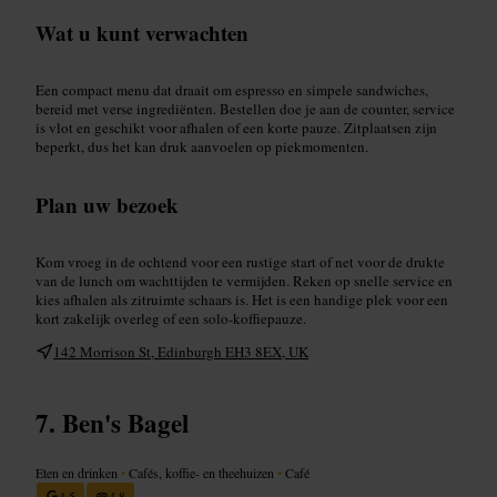
Wat u kunt verwachten
Een compact menu dat draait om espresso en simpele sandwiches,
bereid met verse ingrediënten. Bestellen doe je aan de counter, service
is vlot en geschikt voor afhalen of een korte pauze. Zitplaatsen zijn
beperkt, dus het kan druk aanvoelen op piekmomenten.
Plan uw bezoek
Kom vroeg in de ochtend voor een rustige start of net voor de drukte
van de lunch om wachttijden te vermijden. Reken op snelle service en
kies afhalen als zitruimte schaars is. Het is een handige plek voor een
kort zakelijk overleg of een solo-koffiepauze.
142 Morrison St, Edinburgh EH3 8EX, UK
Ben's Bagel
Eten en drinken
•
Cafés, koffie- en theehuizen
•
Café
4,5
4,8