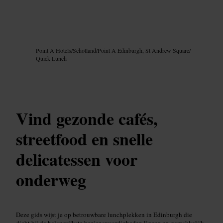
Afbeelding /
Google AI
Point A Hotels
/
Schotland
/
Point A Edinburgh, St Andrew Square
/
Quick Lunch
Vind gezonde cafés,
streetfood en snelle
delicatessen voor
onderweg
Deze gids wijst je op betrouwbare lunchplekken in Edinburgh die
dicht bij de belangrijkste bezienswaardigheden liggen en gemakkelijk