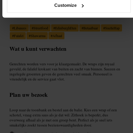
Customize
Geschikt voor
#
Libanees
#
Streetfood
#
EdinburghEten
#
Betaalbaar
#
SnelleHap
#
Falafel
#
Shawarma
#
Afhaal
Wat u kunt verwachten
Gerechten worden vers voor je klaargemaakt. De wraps zijn royaal
gevuld, de falafel krokant van buiten en zacht van binnen. Sauzen en
ingelegde groenten geven de gerechten veel smaak. Personeel is
vriendelijk en de service gaat vlot.
Plan uw bezoek
Loop naar de toonbank en bestel aan de balie. Kies een wrap of een
schotel, vraag extra saus als je dat wil. Zithoek is beperkt, dus
overweeg afhaal als je met een groep bent. Perfect als je snel iets
smakelijks zoekt tussen bezienswaardigheden door.