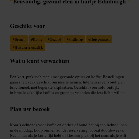
“
Eenvoudig, gezond eten in hartje Edinburgh
”
Geschikt voor
#
Brunch
#
Koffie
#
Gezond
#
Snellehap
#
Huisgemaakt
#
Huisdiervriendelijk
Wat u kunt verwachten
Een kort, praktisch menu met gezonde opties en koffie. Bestellingen
gaan snel, vaak geschikt om mee te nemen. Interieur is eenvoudig en
functioneel, met beperkte zitplaatsen. Geschikt voor solo-ontbijt,
informele zakelijke koffies en groepjes vrienden die iets lichts willen.
Plan uw bezoek
Kom 's ochtends voor koffie en ontbijt of houd het bij een lichte lunch
in de middag. Loop binnen zonder reservering, vooral doordeweeks.
Neem mee als je korte tijd hebt of kies een plek bij het raam als je wilt