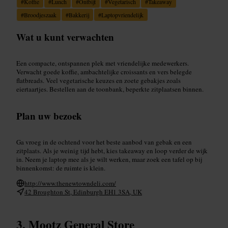
#
Koffie
#
Lunch
#
Ontbijt
#
Vegetarisch
#
Takeaway
#
Broodjeszaak
#
Bakkerij
#
Laptopvriendelijk
Wat u kunt verwachten
Een compacte, ontspannen plek met vriendelijke medewerkers.
Verwacht goede koffie, ambachtelijke croissants en vers belegde
flatbreads. Veel vegetarische keuzes en zoete gebakjes zoals
eiertaartjes. Bestellen aan de toonbank, beperkte zitplaatsen binnen.
Plan uw bezoek
Ga vroeg in de ochtend voor het beste aanbod van gebak en een
zitplaats. Als je weinig tijd hebt, kies takeaway en loop verder de wijk
in. Neem je laptop mee als je wilt werken, maar zoek een tafel op bij
binnenkomst: de ruimte is klein.
http://www.thenewtowndeli.com/
42 Broughton St, Edinburgh EH1 3SA, UK
Mootz General Store