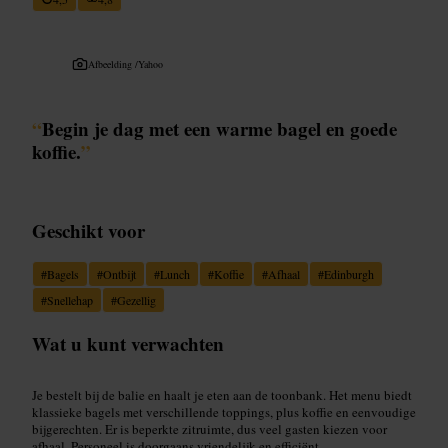
Afbeelding /
Yahoo
“
Begin je dag met een warme bagel en goede
koffie.
”
Geschikt voor
#
Bagels
#
Ontbijt
#
Lunch
#
Koffie
#
Afhaal
#
Edinburgh
#
Snellehap
#
Gezellig
Wat u kunt verwachten
Je bestelt bij de balie en haalt je eten aan de toonbank. Het menu biedt
klassieke bagels met verschillende toppings, plus koffie en eenvoudige
bijgerechten. Er is beperkte zitruimte, dus veel gasten kiezen voor
afhaal. Personeel is doorgaans vriendelijk en efficiënt.