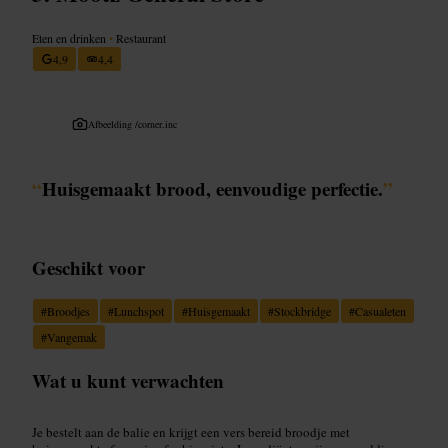
Eten en drinken
•
Restaurant
4,9
4,4
Afbeelding /
corner.inc
“
Huisgemaakt brood, eenvoudige perfectie.
”
Geschikt voor
#
Broodjes
#
Lunchspot
#
Huisgemaakt
#
Stockbridge
#
Casualeten
#
Vangemak
Wat u kunt verwachten
Je bestelt aan de balie en krijgt een vers bereid broodje met