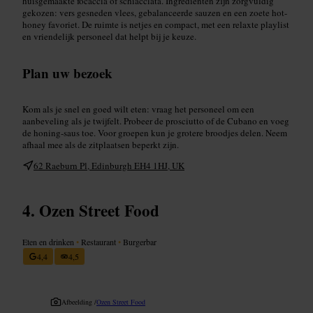
huisgemaakte focaccia of schiacciata. Ingrediënten zijn zorgvuldig
gekozen: vers gesneden vlees, gebalanceerde sauzen en een zoete hot-
honey favoriet. De ruimte is netjes en compact, met een relaxte playlist
en vriendelijk personeel dat helpt bij je keuze.
Plan uw bezoek
Kom als je snel en goed wilt eten: vraag het personeel om een
aanbeveling als je twijfelt. Probeer de prosciutto of de Cubano en voeg
de honing-saus toe. Voor groepen kun je grotere broodjes delen. Neem
afhaal mee als de zitplaatsen beperkt zijn.
62 Raeburn Pl, Edinburgh EH4 1HJ, UK
Ozen Street Food
Eten en drinken
•
Restaurant
•
Burgerbar
4,4
4,5
Afbeelding /
Ozen Street Food