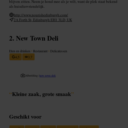
blijven zitten. Neem je hond mee als je wilt, want de plek staat bekend
als huisdiervriendelijk.
http://www.nourishedinburgh.com/
2A Forth St, Edinburgh EH1 3LD, UK
New Town Deli
Eten en drinken
•
Restaurant
•
Delicatessen
4,5
3,7
Afbeelding /
new town deli
“
Kleine zaak, grote smaak
”
Geschikt voor