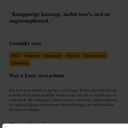
“
Knapperige karaage, zachte bao’s, snel en
ongecompliceerd.
”
Geschikt voor
#
Bao
#
Straateten
#
Kipkaraage
#
Teriyaki
#
Goedkoopeten
#
Sameneten
Wat u kunt verwachten
Een kort menu met focus op bao’s en karaage. Porties zijn bedoeld om
te delen of als snelle maaltijd. Sauzen zoals teriyaki en sriracha geven
veel smaak. De bediening is attent en vlot, soms druk tijdens piekuren.
Je vindt een kleine zitruimte met sfeerverlichting, en veel bezoekers
kiezen voor afhalen.
Plan uw bezoek