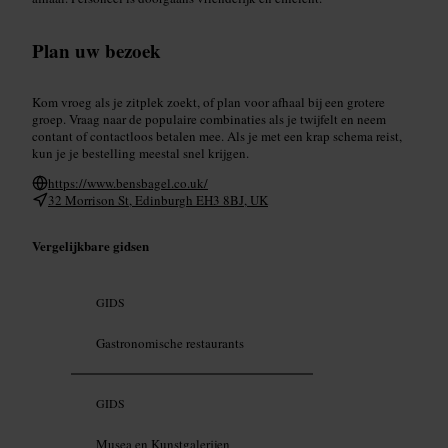
Plan uw bezoek
Kom vroeg als je zitplek zoekt, of plan voor afhaal bij een grotere
groep. Vraag naar de populaire combinaties als je twijfelt en neem
contant of contactloos betalen mee. Als je met een krap schema reist,
kun je je bestelling meestal snel krijgen.
https://www.bensbagel.co.uk/
32 Morrison St, Edinburgh EH3 8BJ, UK
Vergelijkbare gidsen
GIDS
Gastronomische restaurants
GIDS
Musea en Kunstgalerijen