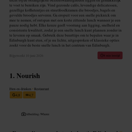
te voet te bereiken zijn. Vind gezonde cafés, levendige delicatessen,
gezellige koffietentjes en streetfoodkramen die broodjes, bagels en
gevulde broodjes serveren. Ga eropuit voor een snelle picknick om
mee te nemen, of ontspan met een korte zittende lunch wanneer je een
pauze nodig hebt. Elke keuze geeft voorrang aan ligging, snelheid en
consistente kwaliteit, zodat je een snelle lunch kunt plannen zonder in
te leveren op smaak. Gebruik deze buurttips om te bepalen waar je in
Edinburgh kunt eten, of je nu lichte, uitgesproken of klassieke opties
zoekt voor de beste snelle lunch in het centrum van Edinburgh.
Bijgewerkt
10 juni 2026
8 min leestijd
Nourish
Eten en drinken
•
Restaurant
4,8
4,7
Afbeelding /
Wheree