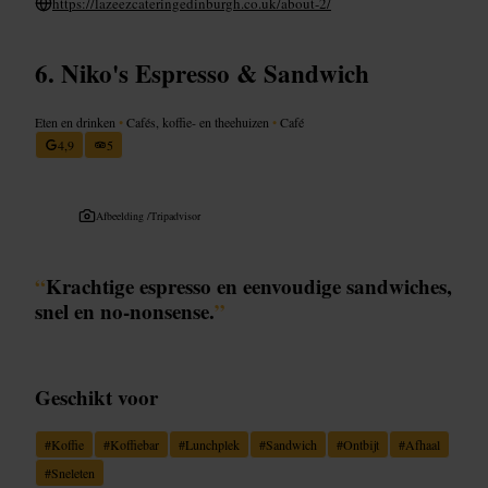
https://lazeezcateringedinburgh.co.uk/about-2/
Niko's Espresso & Sandwich
Eten en drinken
•
Cafés, koffie- en theehuizen
•
Café
4,9
5
Afbeelding /
Tripadvisor
“
Krachtige espresso en eenvoudige sandwiches,
snel en no-nonsense.
”
Geschikt voor
#
Koffie
#
Koffiebar
#
Lunchplek
#
Sandwich
#
Ontbijt
#
Afhaal
#
Sneleten