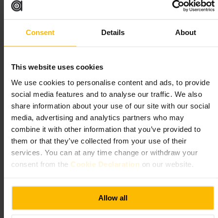
Kies om meerdere smaken te proeven: bestel twee verschillende bao’s
en deel ze. Bereid je voor op beperkte zitplaatsen, denk aan afhalen als
Consent
Details
About
het druk is. Bestel direct bij de counter en vraag naar hun aanraders.
Ideaal voor een snelle avondmaaltijd of een informele stop met
vrienden.
https://ozenstreetfood.co.uk/
This website uses cookies
We use cookies to personalise content and ads, to provide
Lazeez Street Food
social media features and to analyse our traffic. We also
share information about your use of our site with our social
media, advertising and analytics partners who may
Eten en drinken
•
Restaurant
combine it with other information that you’ve provided to
4,8
them or that they’ve collected from your use of their
services. You can at any time change or withdraw your
Afbeelding /
consent from the
Cookie Declaration
on our website.
“
Verse Libanese streetfood, snel en
Allow all
betaalbaar.
”