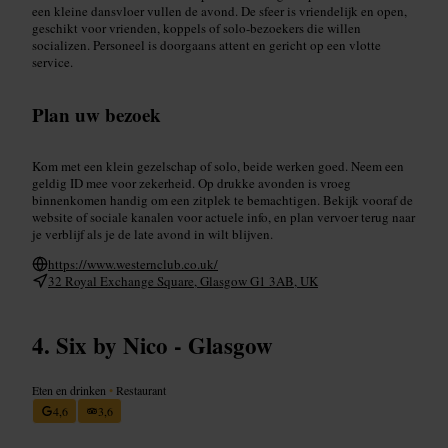
een kleine dansvloer vullen de avond. De sfeer is vriendelijk en open,
geschikt voor vrienden, koppels of solo-bezoekers die willen
socializen. Personeel is doorgaans attent en gericht op een vlotte
service.
Plan uw bezoek
Kom met een klein gezelschap of solo, beide werken goed. Neem een
geldig ID mee voor zekerheid. Op drukke avonden is vroeg
binnenkomen handig om een zitplek te bemachtigen. Bekijk vooraf de
website of sociale kanalen voor actuele info, en plan vervoer terug naar
je verblijf als je de late avond in wilt blijven.
https://www.westernclub.co.uk/
32 Royal Exchange Square, Glasgow G1 3AB, UK
Six by Nico - Glasgow
Eten en drinken
•
Restaurant
4,6
3,6