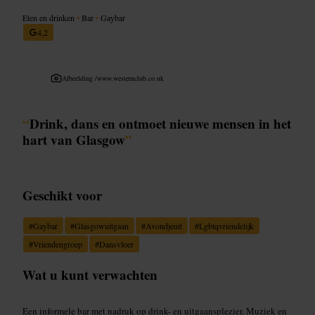
Eten en drinken
•
Bar
•
Gaybar
4,2
Afbeelding /
www.westernclub.co.uk
“
Drink, dans en ontmoet nieuwe mensen in het
hart van Glasgow
”
Geschikt voor
#
Gaybar
#
Glasgowuitgaan
#
Avondjeuit
#
Lgbtqvriendelijk
#
Vriendengroep
#
Dansvloer
Wat u kunt verwachten
Een informele bar met nadruk op drink- en uitgaansplezier. Muziek en