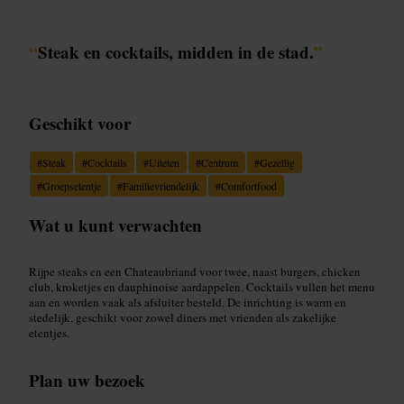
“
Steak en cocktails, midden in de stad.
”
Geschikt voor
#
Steak
#
Cocktails
#
Uiteten
#
Centrum
#
Gezellig
#
Groepsetentje
#
Familievriendelijk
#
Comfortfood
Wat u kunt verwachten
Rijpe steaks en een Chateaubriand voor twee, naast burgers, chicken
club, kroketjes en dauphinoise aardappelen. Cocktails vullen het menu
aan en worden vaak als afsluiter besteld. De inrichting is warm en
stedelijk, geschikt voor zowel diners met vrienden als zakelijke
etentjes.
Plan uw bezoek