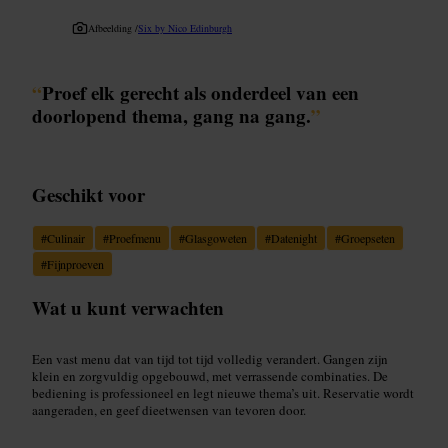
Afbeelding /
Six by Nico Edinburgh
“
Proef elk gerecht als onderdeel van een
doorlopend thema, gang na gang.
”
Geschikt voor
#
Culinair
#
Proefmenu
#
Glasgoweten
#
Datenight
#
Groepseten
#
Fijnproeven
Wat u kunt verwachten
Een vast menu dat van tijd tot tijd volledig verandert. Gangen zijn
klein en zorgvuldig opgebouwd, met verrassende combinaties. De
bediening is professioneel en legt nieuwe thema’s uit. Reservatie wordt
aangeraden, en geef dieetwensen van tevoren door.