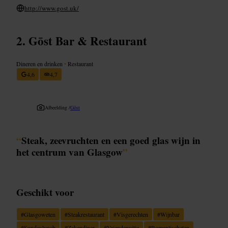
http://www.gost.uk/
Gōst Bar & Restaurant
Dineren en drinken
•
Restaurant
4,6
4,7
Afbeelding /
Gōst
“
Steak, zeevruchten en een goed glas wijn in
het centrum van Glasgow
”
Geschikt voor
#
Glasgoweten
#
Steakrestaurant
#
Visgerechten
#
Wijnbar
#
Sundaylunch
#
Zakendiner
#
Vriendenuitje
#
Romantischeten