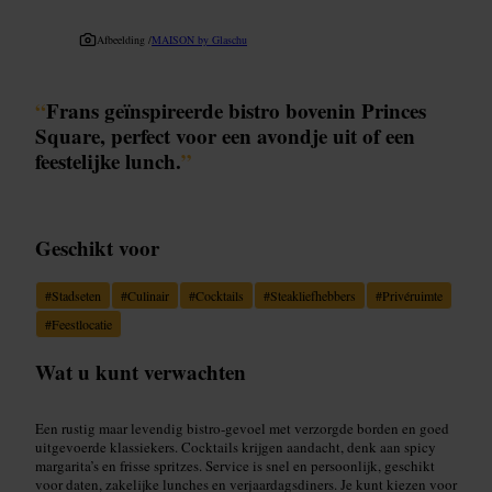
Afbeelding /
MAISON by Glaschu
“
Frans geïnspireerde bistro bovenin Princes
Square, perfect voor een avondje uit of een
feestelijke lunch.
”
Geschikt voor
#
Stadseten
#
Culinair
#
Cocktails
#
Steakliefhebbers
#
Privéruimte
#
Feestlocatie
Wat u kunt verwachten
Een rustig maar levendig bistro‑gevoel met verzorgde borden en goed
uitgevoerde klassiekers. Cocktails krijgen aandacht, denk aan spicy
margarita’s en frisse spritzes. Service is snel en persoonlijk, geschikt
voor daten, zakelijke lunches en verjaardagsdiners. Je kunt kiezen voor