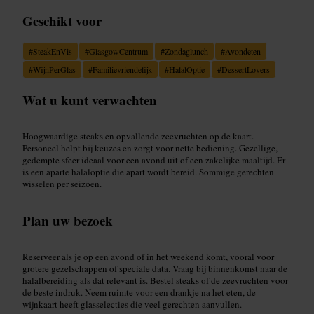
Geschikt voor
#
SteakEnVis
#
GlasgowCentrum
#
Zondaglunch
#
Avondeten
#
WijnPerGlas
#
Familievriendelijk
#
HalalOptie
#
DessertLovers
Wat u kunt verwachten
Hoogwaardige steaks en opvallende zeevruchten op de kaart.
Personeel helpt bij keuzes en zorgt voor nette bediening. Gezellige,
gedempte sfeer ideaal voor een avond uit of een zakelijke maaltijd. Er
is een aparte halaloptie die apart wordt bereid. Sommige gerechten
wisselen per seizoen.
Plan uw bezoek
Reserveer als je op een avond of in het weekend komt, vooral voor
grotere gezelschappen of speciale data. Vraag bij binnenkomst naar de
halalbereiding als dat relevant is. Bestel steaks of de zeevruchten voor
de beste indruk. Neem ruimte voor een drankje na het eten, de
wijnkaart heeft glasselecties die veel gerechten aanvullen.