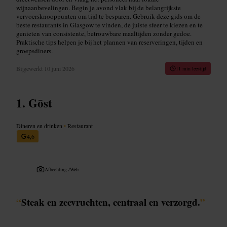
wijnaanbevelingen. Begin je avond vlak bij de belangrijkste
vervoersknooppunten om tijd te besparen. Gebruik deze gids om de
beste restaurants in Glasgow te vinden, de juiste sfeer te kiezen en te
genieten van consistente, betrouwbare maaltijden zonder gedoe.
Praktische tips helpen je bij het plannen van reserveringen, tijden en
groepsdiners.
Bijgewerkt
10 juni 2026
11 min leestijd
Gōst
Dineren en drinken
•
Restaurant
4,6
Afbeelding /
Web
“
Steak en zeevruchten, centraal en verzorgd.
”