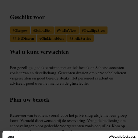
Geschikt voor
#
Glasgow
#
SchotsEten
#
VisEnVlees
#
GezelligeSfeer
#
PrivéDineren
#
GinLiefhebbers
#
SnelleService
Wat u kunt verwachten
Een gezellige, gedekte ruimte met antiek bestek en Schotse accenten
zoals tartan en distelbehang. Gerechten draaien om verse schelpdieren,
visgerechten en goed bereide steaks. Het personeel is attent en
adviseert goed over het menu en de ginselectie.
Plan uw bezoek
Reserveer van tevoren, vooral voor het privé‑snug als je met een groep
komt. Vermeld dieetwensen bij de reservering. Vraag de bediening om
aanbevelingen voor gedeelde voorgerechten zoals coquilles. Kom op
tijd, de ruimte is compact en vult snel.