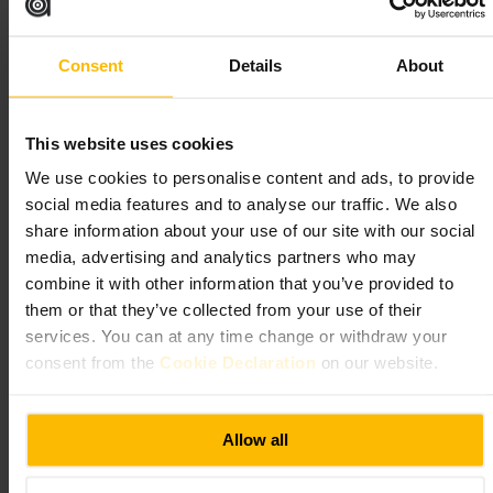
https://twofatladiesrestaurant.com/buttery
652 Argyle St, Glasgow G3 8UF, UK
Consent
Details
About
The Duke's Umbrella
This website uses cookies
Eten en drinken
•
Restaurant
•
Eten en drinken
•
Bar
•
Pub
4,6
4,5
We use cookies to personalise content and ads, to provide
social media features and to analyse our traffic. We also
share information about your use of our site with our social
Afbeelding /
The Duke's Umbrella
media, advertising and analytics partners who may
combine it with other information that you’ve provided to
“
Gastropub met Schotse smaken en live
them or that they’ve collected from your use of their
muziek
”
services. You can at any time change or withdraw your
consent from the
Cookie Declaration
on our website.
Geschikt voor
Allow all
#
GlasgowEten
#
SchotseKeuken
#
LiveMuziek
#
ZondagseRoast