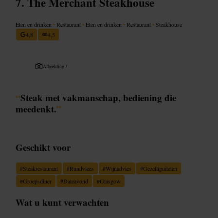
The Merchant Steakhouse
Eten en drinken
•
Restaurant
•
Eten en drinken
•
Restaurant
•
Steakhouse
4,8
4,5
Afbeelding /
“
Steak met vakmanschap, bediening die
meedenkt.
”
Geschikt voor
#
Steakrestaurant
#
Rundvlees
#
Wijnadvies
#
Gezelliguiteten
#
Groepsdiner
#
Dateavond
#
Glasgow
Wat u kunt verwachten