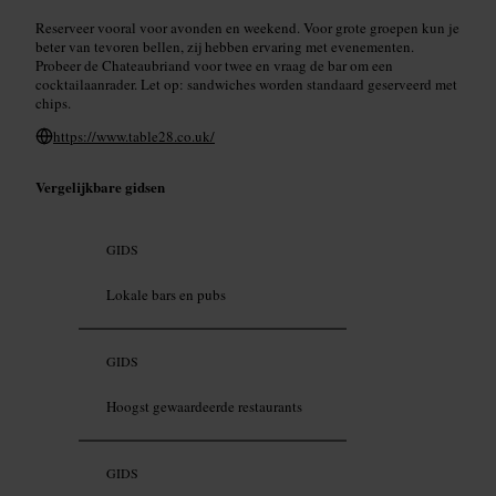
Reserveer vooral voor avonden en weekend. Voor grote groepen kun je
beter van tevoren bellen, zij hebben ervaring met evenementen.
Probeer de Chateaubriand voor twee en vraag de bar om een
cocktailaanrader. Let op: sandwiches worden standaard geserveerd met
chips.
https://www.table28.co.uk/
Vergelijkbare gidsen
GIDS
Lokale bars en pubs
GIDS
Hoogst gewaardeerde restaurants
GIDS