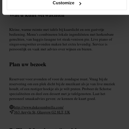
#
GezelligUiteten
#
DiepgefrituurdeMarsbar
Customize
Wat u kunt verwachten
Kleine, warme ruimte met tafels bij kaarslicht en een gastvrije
bediening. Menu’s combineren lokale ingrediënten met herkenbare
gerechten, van haggis-lasagne tot steak-venison pie. Live piano of
singer-songwriter avonden maken het extra levendig. Service is
persoonlijk en vaak met advies over wijnen en bieren.
Plan uw bezoek
Reserveer voor avonden of voor de zondagse roast. Vraag bij de
reservering om een plek dicht bij de muzikant als je van live muziek
houdt, of een rustiger hoekje als je wilt praten. Probeer de Schotse
specialiteiten en deel een dessert met je tafelgenoten. Laat het
personeel smaakadvies geven: ze kennen de kaart goed.
http://www.dukesumbrella.com/
363 Argyle St, Glasgow G2 8LT, UK