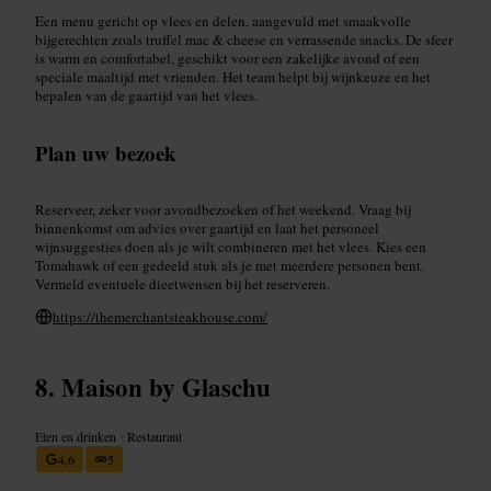
Een menu gericht op vlees en delen, aangevuld met smaakvolle
bijgerechten zoals truffel mac & cheese en verrassende snacks. De sfeer
is warm en comfortabel, geschikt voor een zakelijke avond of een
speciale maaltijd met vrienden. Het team helpt bij wijnkeuze en het
bepalen van de gaartijd van het vlees.
Plan uw bezoek
Reserveer, zeker voor avondbezoeken of het weekend. Vraag bij
binnenkomst om advies over gaartijd en laat het personeel
wijnsuggesties doen als je wilt combineren met het vlees. Kies een
Tomahawk of een gedeeld stuk als je met meerdere personen bent.
Vermeld eventuele dieetwensen bij het reserveren.
https://themerchantsteakhouse.com/
Maison by Glaschu
Eten en drinken
•
Restaurant
4,6
5