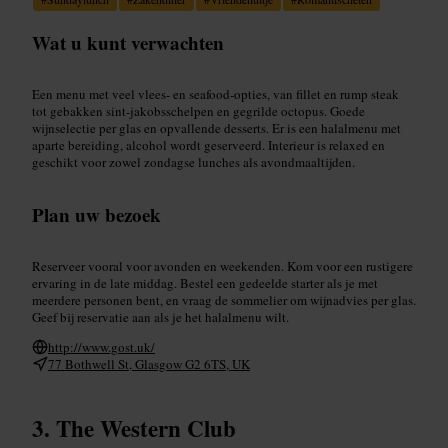
Wat u kunt verwachten
Een menu met veel vlees- en seafood-opties, van fillet en rump steak
tot gebakken sint-jakobsschelpen en gegrilde octopus. Goede
wijnselectie per glas en opvallende desserts. Er is een halalmenu met
aparte bereiding, alcohol wordt geserveerd. Interieur is relaxed en
geschikt voor zowel zondagse lunches als avondmaaltijden.
Plan uw bezoek
Reserveer vooral voor avonden en weekenden. Kom voor een rustigere
ervaring in de late middag. Bestel een gedeelde starter als je met
meerdere personen bent, en vraag de sommelier om wijnadvies per glas.
Geef bij reservatie aan als je het halalmenu wilt.
http://www.gost.uk/
77 Bothwell St, Glasgow G2 6TS, UK
The Western Club