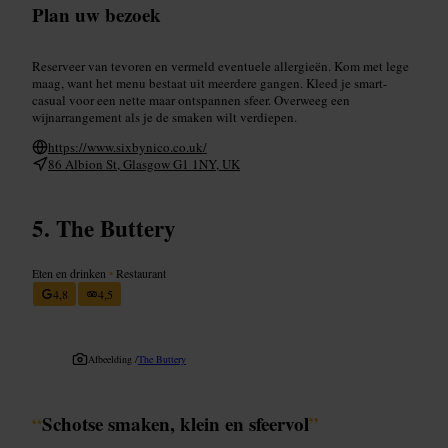
Plan uw bezoek
Reserveer van tevoren en vermeld eventuele allergieën. Kom met lege
maag, want het menu bestaat uit meerdere gangen. Kleed je smart-
casual voor een nette maar ontspannen sfeer. Overweeg een
wijnarrangement als je de smaken wilt verdiepen.
https://www.sixbynico.co.uk/
86 Albion St, Glasgow G1 1NY, UK
The Buttery
Eten en drinken
•
Restaurant
4,8
4,5
Afbeelding /
The Buttery
“
Schotse smaken, klein en sfeervol
”