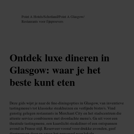
Afbeelding /
Google AI
Point A Hotels
/
Schotland
/
Point A Glasgow
/
Restaurants voor fijnproevers
Ontdek luxe dineren in
Glasgow: waar je het
beste kunt eten
Deze gids wijst je naar de fine-diningopties in Glasgow, van inventieve
tastingmenu's tot klassieke steakhuizen en verfijnde bistro's. Vind
gunstig gelegen restaurants in Merchant City en het stadscentrum die
attente service combineren met doordachte menu's. Ga uit voor een
theatrale tastingmenu, een kaarslicht-steakdiner of een ontspannen
avond in Franse stijl. Reserveer vooraf voor drukke avonden, geef
dieetwensen door en vraag het personeel naar lokale