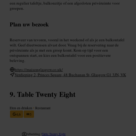
een regulier tafeltje, balkonzitje of een afgesloten privéruimte voor
groepen.
Plan uw bezoek
Reserveer van tevoren, vooral in het weekend of als je een balkontafel
wilt. Geef dieetwensen alvast door. Vraag bij de reservering naar de
privéruimte als je met een groep komt. Kom op tijd voor een
ontspannen start, en kies een balkontafel voor een positievere
beleving.
https://maisonglasgow.co.uk/
Verdieping 2, Princes Square, 48 Buchanan St, Glasgow G1 3JN, VK
Table Twenty Eight
Eten en drinken
•
Restaurant
4,6
5
Afbeelding /
Table Twenty Eight