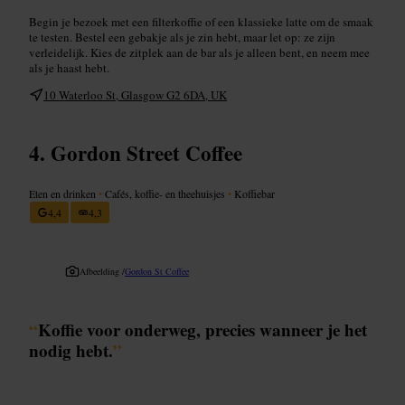
Begin je bezoek met een filterkoffie of een klassieke latte om de smaak
te testen. Bestel een gebakje als je zin hebt, maar let op: ze zijn
verleidelijk. Kies de zitplek aan de bar als je alleen bent, en neem mee
als je haast hebt.
10 Waterloo St, Glasgow G2 6DA, UK
Gordon Street Coffee
Eten en drinken
•
Cafés, koffie- en theehuisjes
•
Koffiebar
4,4
4,3
Afbeelding /
Gordon St Coffee
“
Koffie voor onderweg, precies wanneer je het
nodig hebt.
”