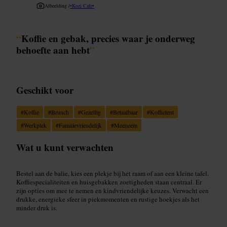
Afbeelding /
•Kozi Cafe•
“
Koffie en gebak, precies waar je onderweg
behoefte aan hebt
”
Geschikt voor
#
Koffie
#
Brunch
#
Gezellig
#
Betaalbaar
#
Koffietent
#
Werkplek
#
Familievriendelijk
#
Meeneem
Wat u kunt verwachten
Bestel aan de balie, kies een plekje bij het raam of aan een kleine tafel.
Koffiespecialiteiten en huisgebakken zoetigheden staan centraal. Er
zijn opties om mee te nemen en kindvriendelijke keuzes. Verwacht een
drukke, energieke sfeer in piekmomenten en rustige hoekjes als het
minder druk is.