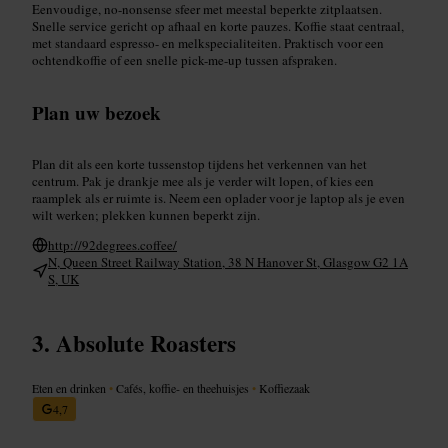
Eenvoudige, no-nonsense sfeer met meestal beperkte zitplaatsen.
Snelle service gericht op afhaal en korte pauzes. Koffie staat centraal,
met standaard espresso- en melkspecialiteiten. Praktisch voor een
ochtendkoffie of een snelle pick-me-up tussen afspraken.
Plan uw bezoek
Plan dit als een korte tussenstop tijdens het verkennen van het
centrum. Pak je drankje mee als je verder wilt lopen, of kies een
raamplek als er ruimte is. Neem een oplader voor je laptop als je even
wilt werken; plekken kunnen beperkt zijn.
http://92degrees.coffee/
N, Queen Street Railway Station, 38 N Hanover St, Glasgow G2 1A
S, UK
Absolute Roasters
Eten en drinken
•
Cafés, koffie- en theehuisjes
•
Koffiezaak
4,7