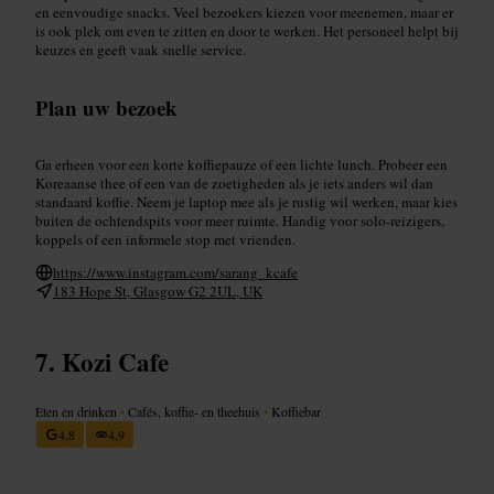
en eenvoudige snacks. Veel bezoekers kiezen voor meenemen, maar er
is ook plek om even te zitten en door te werken. Het personeel helpt bij
keuzes en geeft vaak snelle service.
Plan uw bezoek
Ga erheen voor een korte koffiepauze of een lichte lunch. Probeer een
Koreaanse thee of een van de zoetigheden als je iets anders wil dan
standaard koffie. Neem je laptop mee als je rustig wil werken, maar kies
buiten de ochtendspits voor meer ruimte. Handig voor solo-reizigers,
koppels of een informele stop met vrienden.
https://www.instagram.com/sarang_kcafe
183 Hope St, Glasgow G2 2UL, UK
Kozi Cafe
Eten en drinken
•
Cafés, koffie- en theehuis
•
Koffiebar
4,8
4,9