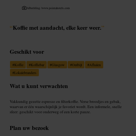
Afbeelding /
www.pointahotels.com
“
Koffie met aandacht, elke keer weer.
”
Geschikt voor
#
Koffie
#
Koffiebar
#
Glasgow
#
Ontbijt
#
Afhalen
#
Lokalebranders
Wat u kunt verwachten
Vakkundig gezette espresso en filterkoffie. Verse broodjes en gebak,
waarvan er één waarschijnlijk je favoriet wordt. Een informele, snelle
sfeer: geschikt voor onderweg of een korte pauze.
Plan uw bezoek