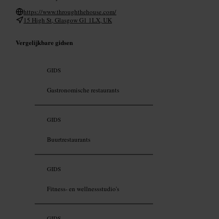
https://www.throughthehouse.com/
15 High St, Glasgow G1 1LX, UK
Vergelijkbare gidsen
GIDS
Gastronomische restaurants
GIDS
Buurtrestaurants
GIDS
Fitness- en wellnessstudio's
GIDS