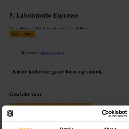
Laboratorio Espresso
Eten en drinken
•
Cafés, koffie- en theewinkels
•
Koffiebar
4,5
4,5
Afbeelding /
Laboratorio Espresso
“
Kleine koffiebar, grote focus op smaak.
”
Geschikt voor
#
Koffie
#
Specialtykoffie
#
Glasgow
#
Koffiebar
#
Koffieliefhebber
#
Stadswandeling
Wat u kunt verwachten