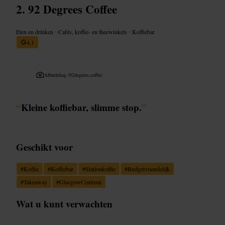
92 Degrees Coffee
Eten en drinken
•
Cafés, koffie- en theewinkels
•
Koffiebar
4,1
Afbeelding /
92degrees.coffee
“
Kleine koffiebar, slimme stop.
”
Geschikt voor
#
Koffie
#
Koffiebar
#
Stationkoffie
#
Budgetvriendelijk
#
Takeaway
#
GlasgowCentrum
Wat u kunt verwachten