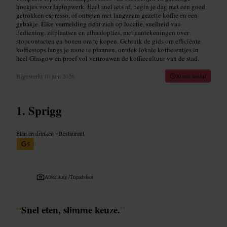
hoekjes voor laptopwerk. Haal snel iets af, begin je dag met een goed
getrokken espresso, of ontspan met langzaam gezette koffie en een
gebakje. Elke vermelding richt zich op locatie, snelheid van
bediening, zitplaatsen en afhaalopties, met aantekeningen over
stopcontacten en bonen om te kopen. Gebruik de gids om efficiënte
koffiestops langs je route te plannen, ontdek lokale koffietentjes in
heel Glasgow en proef vol vertrouwen de koffiecultuur van de stad.
Bijgewerkt
10 juni 2026
10 min leestijd
Sprigg
Eten en drinken
•
Restaurant
5
Afbeelding /
Tripadvisor
“
Snel eten, slimme keuze.
”