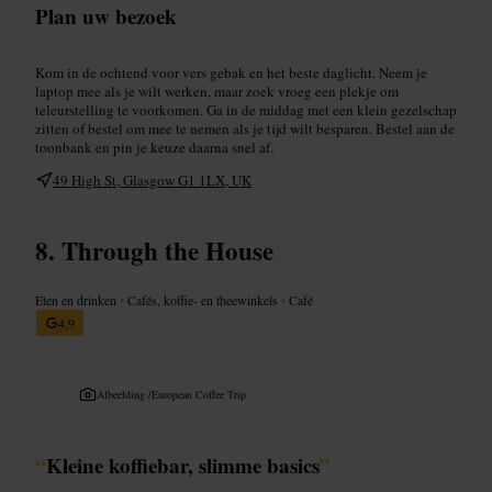
Plan uw bezoek
Kom in de ochtend voor vers gebak en het beste daglicht. Neem je
laptop mee als je wilt werken, maar zoek vroeg een plekje om
teleurstelling te voorkomen. Ga in de middag met een klein gezelschap
zitten of bestel om mee te nemen als je tijd wilt besparen. Bestel aan de
toonbank en pin je keuze daarna snel af.
49 High St, Glasgow G1 1LX, UK
Through the House
Eten en drinken
•
Cafés, koffie- en theewinkels
•
Café
4,9
Afbeelding /
European Coffee Trip
“
Kleine koffiebar, slimme basics
”