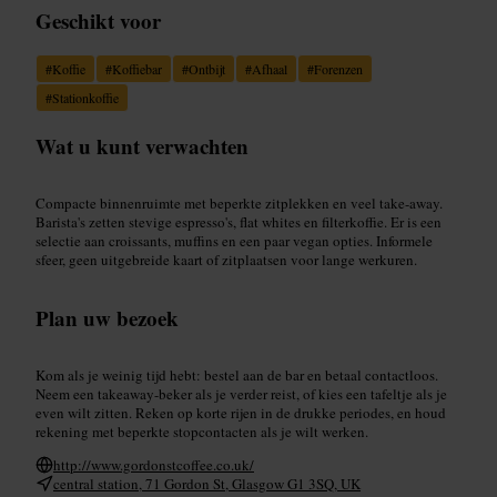
Geschikt voor
#
Koffie
#
Koffiebar
#
Ontbijt
#
Afhaal
#
Forenzen
#
Stationkoffie
Wat u kunt verwachten
Compacte binnenruimte met beperkte zitplekken en veel take-away.
Barista's zetten stevige espresso's, flat whites en filterkoffie. Er is een
selectie aan croissants, muffins en een paar vegan opties. Informele
sfeer, geen uitgebreide kaart of zitplaatsen voor lange werkuren.
Plan uw bezoek
Kom als je weinig tijd hebt: bestel aan de bar en betaal contactloos.
Neem een takeaway-beker als je verder reist, of kies een tafeltje als je
even wilt zitten. Reken op korte rijen in de drukke periodes, en houd
rekening met beperkte stopcontacten als je wilt werken.
http://www.gordonstcoffee.co.uk/
central station, 71 Gordon St, Glasgow G1 3SQ, UK