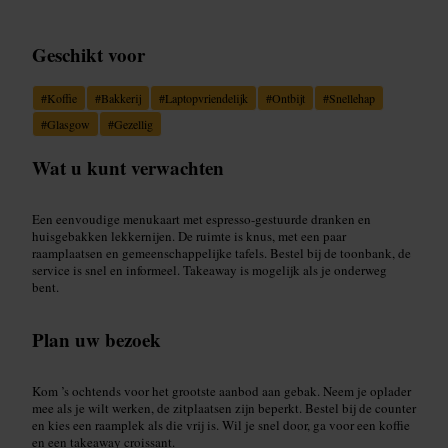
Geschikt voor
#
Koffie
#
Bakkerij
#
Laptopvriendelijk
#
Ontbijt
#
Snellehap
#
Glasgow
#
Gezellig
Wat u kunt verwachten
Een eenvoudige menukaart met espresso-gestuurde dranken en
huisgebakken lekkernijen. De ruimte is knus, met een paar
raamplaatsen en gemeenschappelijke tafels. Bestel bij de toonbank, de
service is snel en informeel. Takeaway is mogelijk als je onderweg
bent.
Plan uw bezoek
Kom ’s ochtends voor het grootste aanbod aan gebak. Neem je oplader
mee als je wilt werken, de zitplaatsen zijn beperkt. Bestel bij de counter
en kies een raamplek als die vrij is. Wil je snel door, ga voor een koffie
en een takeaway croissant.