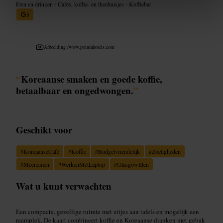
Eten en drinken
•
Cafés, koffie- en theehuisjes
•
Koffiebar
5
Afbeelding /
www.pointahotels.com
“
Koreaanse smaken en goede koffie,
betaalbaar en ongedwongen.
”
Geschikt voor
#
KoreaanseCafé
#
Koffie
#
Budgetvriendelijk
#
Zoetigheden
#
Meenemen
#
WerkenMetLaptop
#
GlasgowEten
Wat u kunt verwachten
Een compacte, gezellige ruimte met zitjes aan tafels en mogelijk een
raamplek. De kaart combineert koffie en Koreaanse dranken met gebak