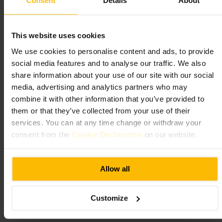
Consent
Details
About
Strakke, informele inrichting en beperkte zitplaatsen binnen en buiten.
Verwacht goed gezet espressowerk: flat white, cortado en piccolo
This website uses cookies
scoren vaak hoog. Er zijn versgebakken zoetigheden zoals
pistache‑canoli. Personeel is attent en bereid om je over de bonen te
We use cookies to personalise content and ads, to provide
adviseren.
social media features and to analyse our traffic. We also
share information about your use of our site with our social
Plan uw bezoek
media, advertising and analytics partners who may
combine it with other information that you’ve provided to
Kom vroeg als je een raamzit wilt. Bestel warme espressodranken voor
them or that they’ve collected from your use of their
een duidelijkere koffiesmaak, want sommige koude dranken kunnen
services. You can at any time change or withdraw your
milder uitvallen. Vraag naar de beschikbare zoetigheden; populaire
items kunnen snel op raken. Niet de beste plek voor lange werksets
consent from the
Cookie Declaration
on our website.
vanwege de beperkte ruimte, wel ideaal voor een korte pauze of een
informeel gesprek.
https://laboratorioespresso.com/index.html
Allow all
93 W Nile St, Glasgow G1 2SH, UK
Customize
Sarang Korean Cafe