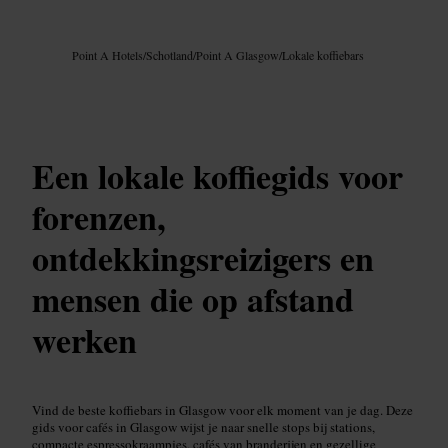
Afbeelding /
Google AI
Point A Hotels
/
Schotland
/
Point A Glasgow
/
Lokale koffiebars
Een lokale koffiegids voor
forenzen,
ontdekkingsreizigers en
mensen die op afstand
werken
Vind de beste koffiebars in Glasgow voor elk moment van je dag. Deze
gids voor cafés in Glasgow wijst je naar snelle stops bij stations,
compacte espressokraampjes, cafés van branderijen en gezellige