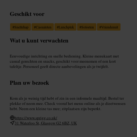
Geschikt voor
#
Snellehap
#
Casualeten
#
Lunchplek
#
Soloeten
#
Vriendenuit
Wat u kunt verwachten
Eenvoudige inrichting en snelle bediening. Kleine menukaart met
casual gerechten en snacks, geschikt voor meenemen of een kort
tafeltje. Personeel geeft directe aanbevelingen als je twijfelt.
Plan uw bezoek
Kom als je weinig tijd hebt of zin in een informele maaltijd. Bestel ter
plekke of neem mee. Check vooraf het menu online als je dieetwensen
hebt. Neem een kleine tas mee; zitplaatsen zijn beperkt.
https://www.sprigg.co.uk/
31 Waterloo St, Glasgow G2 6BZ, UK