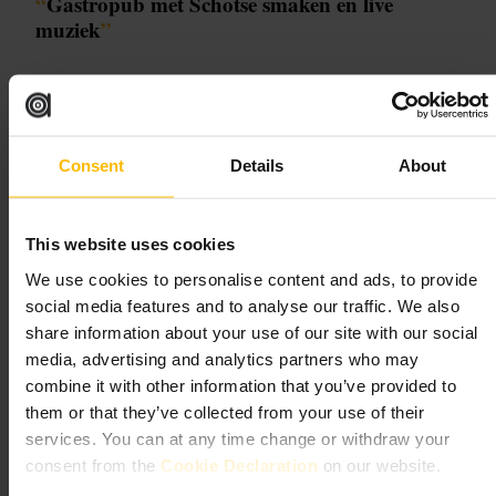
“
Gastropub met Schotse smaken en live
muziek
”
Geschikt voor
#
GlasgowEten
#
SchotseKeuken
#
LiveMuziek
#
ZondagseRoast
Consent
Details
About
#
GezelligUiteten
#
DiepgefrituurdeMarsbar
Wat u kunt verwachten
This website uses cookies
We use cookies to personalise content and ads, to provide
Kleine, warme ruimte met tafels bij kaarslicht en een gastvrije
social media features and to analyse our traffic. We also
bediening. Menu’s combineren lokale ingrediënten met herkenbare
share information about your use of our site with our social
gerechten, van haggis-lasagne tot steak-venison pie. Live piano of
singer-songwriter avonden maken het extra levendig. Service is
media, advertising and analytics partners who may
persoonlijk en vaak met advies over wijnen en bieren.
combine it with other information that you’ve provided to
them or that they’ve collected from your use of their
Plan uw bezoek
services. You can at any time change or withdraw your
consent from the
Cookie Declaration
on our website.
Reserveer voor avonden of voor de zondagse roast. Vraag bij de