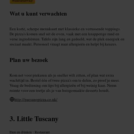
#
Snelleservice
Wat u kunt verwachten
Een korte, scherpe menukaart met klassieke en verrassende toppings.
De pizza's komen snel uit de oven, vaak met een knapperige rand en
verse ingrediënten. Tafels zijn lang en gedeeld, wat de plek energiek en
sociaal maakt. Personeel vraagt naar allergieën en helpt bij keuzes.
Plan uw bezoek
Kom net voor piekuren als je sneller wilt zitten, of plan wat extra
wachttijd in. Bestel één of twee pizza's om te delen, zo proef je meer.
Vraag de bediening om tips bij allergieën of bij weinig kaas. Neem
ruimte voor een toetje als je van huisgemaakte desserts houdt.
http://paesanopizza.co.uk/
Little Tuscany
Eten en drinken
•
Restaurant