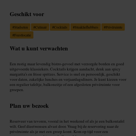
Geschikt voor
#
Stadseten
#
Culinair
#
Cocktails
#
Steakliefhebbers
#
Privéruimte
#
Feestlocatie
Wat u kunt verwachten
Een rustig maar levendig bistro‑gevoel met verzorgde borden en goed
uitgevoerde klassiekers. Cocktails krijgen aandacht, denk aan spicy
margarita’s en frisse spritzes. Service is snel en persoonlijk, geschikt
voor daten, zakelijke lunches en verjaardagsdiners. Je kunt kiezen voor
een regulier tafeltje, balkonzitje of een afgesloten privéruimte voor
groepen.
Plan uw bezoek
Reserveer van tevoren, vooral in het weekend of als je een balkontafel
wilt. Geef dieetwensen alvast door. Vraag bij de reservering naar de
privéruimte als je met een groep komt. Kom op tijd voor een