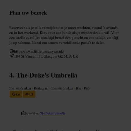
Plan uw bezoek
Reserveer als je wilt vermijden dat je moet wachten, vooral ’s avonds
en in het weekend. Kies voor een lunch als je minder drukte wil. Voor
een snelle zakelijke maaltijd bestel één gerecht en een salade, zo blijf
je op schema. Ideaal om samen verschillende pasta’s te delen.
https://www.littletuscany.co.uk/
104 St Vincent St, Glasgow G2 5UB, UK
The Duke's Umbrella
Eten en drinken
•
Restaurant
•
Eten en drinken
•
Bar
•
Pub
4,6
4,5
Afbeelding /
The Duke's Umbrella