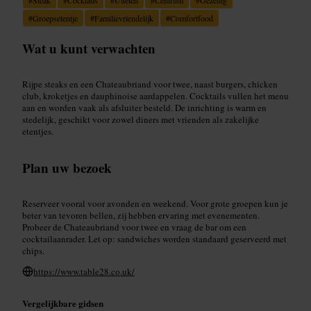
#
Groepsetentje
#
Familievriendelijk
#
Comfortfood
Wat u kunt verwachten
Rijpe steaks en een Chateaubriand voor twee, naast burgers, chicken
club, kroketjes en dauphinoise aardappelen. Cocktails vullen het menu
aan en worden vaak als afsluiter besteld. De inrichting is warm en
stedelijk, geschikt voor zowel diners met vrienden als zakelijke
etentjes.
Plan uw bezoek
Reserveer vooral voor avonden en weekend. Voor grote groepen kun je
beter van tevoren bellen, zij hebben ervaring met evenementen.
Probeer de Chateaubriand voor twee en vraag de bar om een
cocktailaanrader. Let op: sandwiches worden standaard geserveerd met
chips.
https://www.table28.co.uk/
Vergelijkbare gidsen