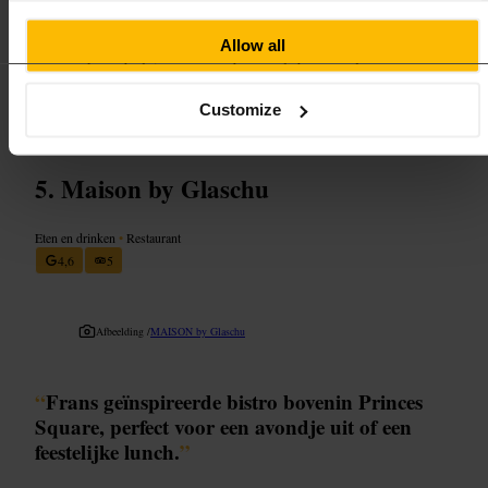
reservering om een plek dicht bij de muzikant als je van live muziek
houdt, of een rustiger hoekje als je wilt praten. Probeer de Schotse
Allow all
specialiteiten en deel een dessert met je tafelgenoten. Laat het
personeel smaakadvies geven: ze kennen de kaart goed.
http://www.dukesumbrella.com/
Customize
363 Argyle St, Glasgow G2 8LT, UK
Maison by Glaschu
Eten en drinken
•
Restaurant
4,6
5
Afbeelding /
MAISON by Glaschu
“
Frans geïnspireerde bistro bovenin Princes
Square, perfect voor een avondje uit of een
feestelijke lunch.
”