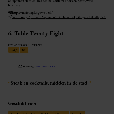
ontspannen start, en kies een balkontafel voor een positievere
beleving.
https://maisonglasgow.co.uk/
Verdieping 2, Princes Square, 48 Buchanan St, Glasgow G1 3JN, VK
Table Twenty Eight
Eten en drinken
•
Restaurant
4,6
5
Afbeelding /
Table Twenty Eight
“
Steak en cocktails, midden in de stad.
”
Geschikt voor
#
Steak
#
Cocktails
#
Uiteten
#
Centrum
#
Gezellig