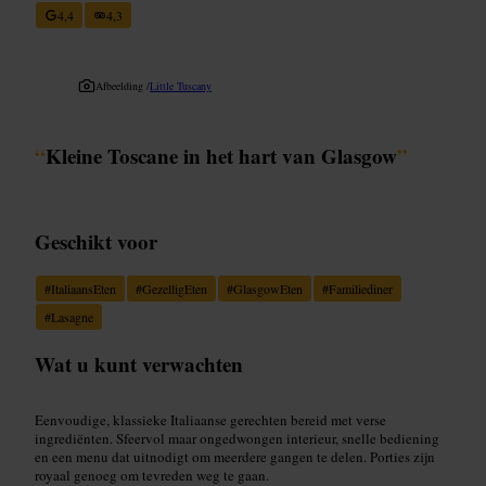
4,4
4,3
Afbeelding /
Little Tuscany
“
Kleine Toscane in het hart van Glasgow
”
Geschikt voor
#
ItaliaansEten
#
GezelligEten
#
GlasgowEten
#
Familiediner
#
Lasagne
Wat u kunt verwachten
Eenvoudige, klassieke Italiaanse gerechten bereid met verse
ingrediënten. Sfeervol maar ongedwongen interieur, snelle bediening
en een menu dat uitnodigt om meerdere gangen te delen. Porties zijn
royaal genoeg om tevreden weg te gaan.