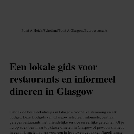
Afbeelding /
Google AI
Point A Hotels
/
Schotland
/
Point A Glasgow
/
Buurtrestaurants
Een lokale gids voor
restaurants en informeel
dineren in Glasgow
Ontdek de beste eetadresjes in Glasgow voor elke stemming en elk
budget. Deze foodgids van Glasgow selecteert informele, centraal
gelegen restaurants met vriendelijke service en eerlijke gerechten. Of je
nu op zoek bent naar topklasse dineren in Glasgow of gewoon zin hebt
in een informele hap, ga voor een in houtoven gebakken Napolitaanse