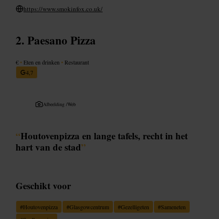
https://www.smokinfox.co.uk/
Paesano Pizza
€
•
Eten en drinken
•
Restaurant
4,7
Afbeelding /
Web
“
Houtovenpizza en lange tafels, recht in het
hart van de stad
”
Geschikt voor
#
Houtovenpizza
#
Glasgowcentrum
#
Gezelligeten
#
Sameneten