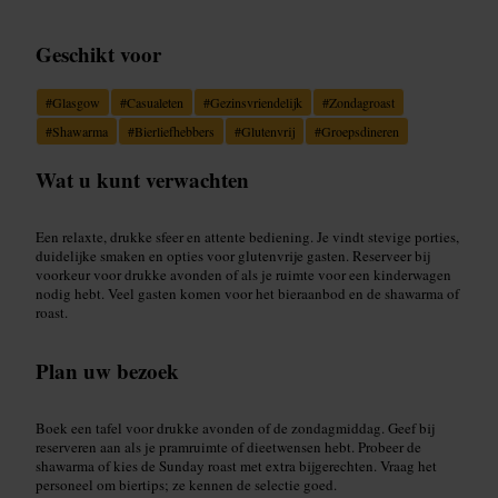
Geschikt voor
#
Glasgow
#
Casualeten
#
Gezinsvriendelijk
#
Zondagroast
#
Shawarma
#
Bierliefhebbers
#
Glutenvrij
#
Groepsdineren
Wat u kunt verwachten
Een relaxte, drukke sfeer en attente bediening. Je vindt stevige porties,
duidelijke smaken en opties voor glutenvrije gasten. Reserveer bij
voorkeur voor drukke avonden of als je ruimte voor een kinderwagen
nodig hebt. Veel gasten komen voor het bieraanbod en de shawarma of
roast.
Plan uw bezoek
Boek een tafel voor drukke avonden of de zondagmiddag. Geef bij
reserveren aan als je pramruimte of dieetwensen hebt. Probeer de
shawarma of kies de Sunday roast met extra bijgerechten. Vraag het
personeel om biertips; ze kennen de selectie goed.