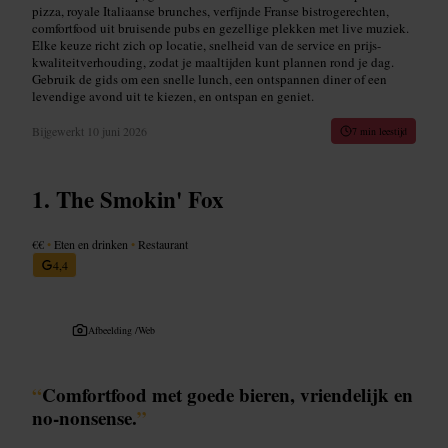
pizza, royale Italiaanse brunches, verfijnde Franse bistrogerechten,
comfortfood uit bruisende pubs en gezellige plekken met live muziek.
Elke keuze richt zich op locatie, snelheid van de service en prijs-
kwaliteitverhouding, zodat je maaltijden kunt plannen rond je dag.
Gebruik de gids om een snelle lunch, een ontspannen diner of een
levendige avond uit te kiezen, en ontspan en geniet.
Bijgewerkt
10 juni 2026
7 min leestijd
The Smokin' Fox
€€
•
Eten en drinken
•
Restaurant
4,4
Afbeelding /
Web
“
Comfortfood met goede bieren, vriendelijk en
no-nonsense.
”