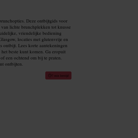
brunchopties. Deze ontbijtgids voor
 van lichte brunchplekken tot knusse
uidelijke, vriendelijke bediening
lasgow, locaties met glutenvrije en
ts ontbijt. Lees korte aantekeningen
je het beste kunt komen. Ga eropuit
 of een ochtend om bij te praten.
t ontbijten.
7 min leestijd