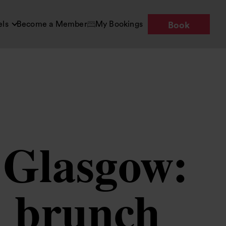
els
Become a Member
My Bookings
Book
n Glasgow:
n brunch