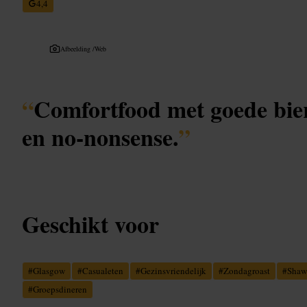
4,4
Afbeelding /
Web
“
Comfortfood met goede bier
en no-nonsense.
”
Geschikt voor
#
Glasgow
#
Casualeten
#
Gezinsvriendelijk
#
Zondagroast
#
Shaw
#
Groepsdineren