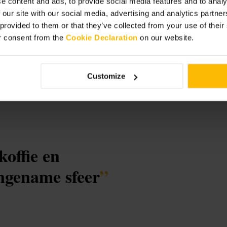
e content and ads, to provide social media features and to analy
 our site with our social media, advertising and analytics partn
 provided to them or that they’ve collected from your use of thei
r consent from the
Cookie Declaration
on our website.
Customize
koffie en
ngename sfeer
”