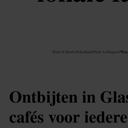
Afbeelding /
Google AI
Waar
Point A Hotels
/
Schotland
/
Point A Glasgow
/
Ontbijten in Gl
cafés voor ieder