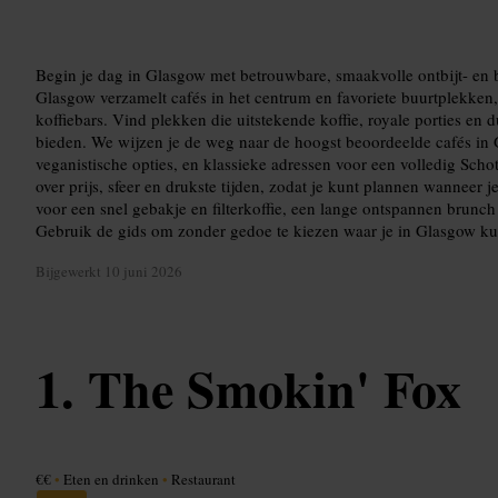
Begin je dag in Glasgow met betrouwbare, smaakvolle ontbijt- en 
Glasgow verzamelt cafés in het centrum en favoriete buurtplekken,
koffiebars. Vind plekken die uitstekende koffie, royale porties en d
bieden. We wijzen je de weg naar de hoogst beoordeelde cafés in G
veganistische opties, en klassieke adressen voor een volledig Scho
over prijs, sfeer en drukste tijden, zodat je kunt plannen wanneer 
voor een snel gebakje en filterkoffie, een lange ontspannen brunch
Gebruik de gids om zonder gedoe te kiezen waar je in Glasgow kun
Bijgewerkt
10 juni 2026
The Smokin' Fox
€€
•
Eten en drinken
•
Restaurant