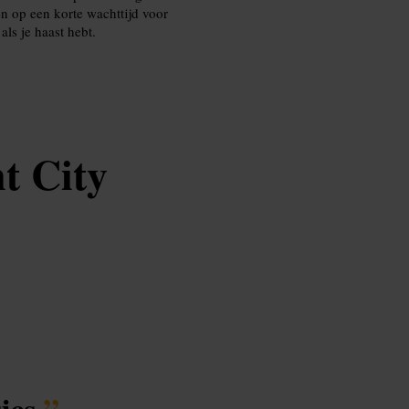
en op een korte wachttijd voor
ls je haast hebt.
t City
ics.
”