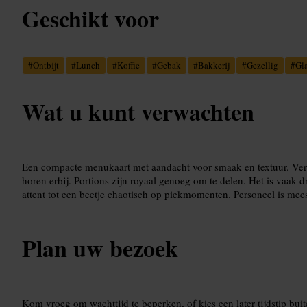
Geschikt voor
#
Ontbijt
#
Lunch
#
Koffie
#
Gebak
#
Bakkerij
#
Gezellig
#
Gl
Wat u kunt verwachten
Een compacte menukaart met aandacht voor smaak en textuur. Vers
horen erbij. Portions zijn royaal genoeg om te delen. Het is vaak d
attent tot een beetje chaotisch op piekmomenten. Personeel is meest
Plan uw bezoek
Kom vroeg om wachttijd te beperken, of kies een later tijdstip bui