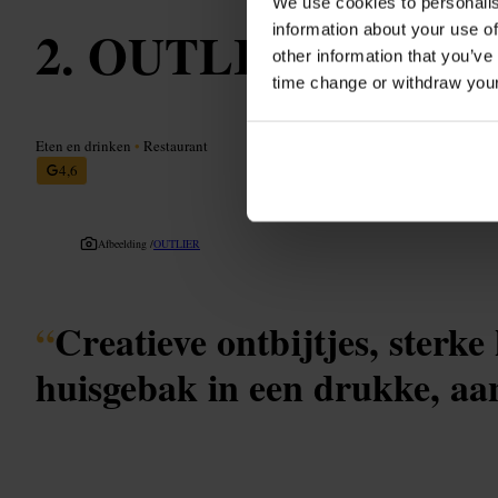
We use cookies to personalis
OUTLIER
information about your use of
other information that you’ve
time change or withdraw you
Eten en drinken
•
Restaurant
4,6
Afbeelding /
OUTLIER
“
Creatieve ontbijtjes, sterke 
huisgebak in een drukke, aa