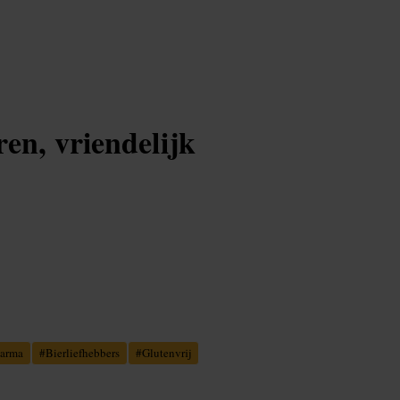
en, vriendelijk
arma
#
Bierliefhebbers
#
Glutenvrij