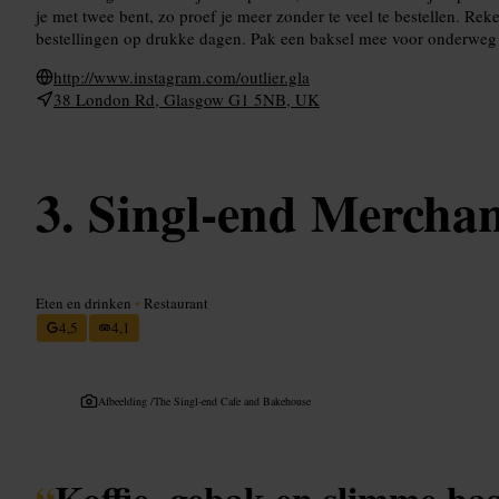
je met twee bent, zo proef je meer zonder te veel te bestellen. Rek
bestellingen op drukke dagen. Pak een baksel mee voor onderweg a
http://www.instagram.com/outlier.gla
38 London Rd, Glasgow G1 5NB, UK
Singl-end Merchan
Eten en drinken
•
Restaurant
4,5
4,1
Afbeelding /
The Singl-end Cafe and Bakehouse
“
Koffie, gebak en slimme bas