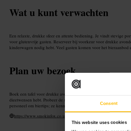
Wat u kunt verwachten
Een relaxte, drukke sfeer en attente bediening. Je vindt stevige po
voor glutenvrije gasten. Reserveer bij voorkeur voor drukke avonde
kinderwagen nodig hebt. Veel gasten komen voor het bieraanbod 
Plan uw bezoek
Boek een tafel voor drukke avonden of de zondagmiddag. Geef bij 
dieetwensen hebt. Probeer de shawarma of kies de Sunday roast me
Consent
personeel om biertips; ze kennen de selectie goed.
https://www.smokinfox.co.uk/
This website uses cookies