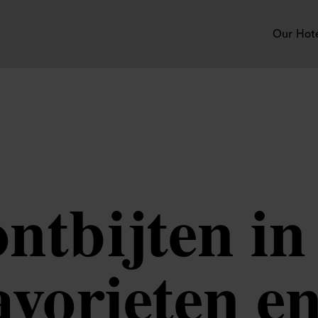
Our Hot
ntbijten i
favorieten e