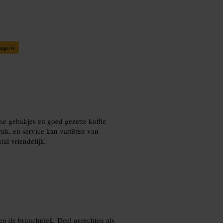
asgow
e gebakjes en goed gezette koffie
ruk, en service kan variëren van
al vriendelijk.
ten de brunchpiek. Deel gerechten als