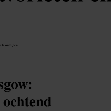
 te ontbijten
asgow:
e ochtend