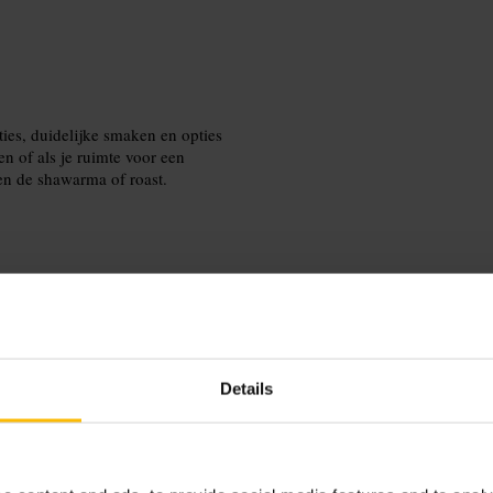
rties, duidelijke smaken en opties
n of als je ruimte voor een
en de shawarma of roast.
reserveren aan als je pramruimte of
t extra bijgerechten. Vraag het
Details