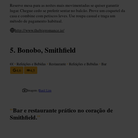
Reserve mesa para as noites mais movimentadas se quiser garantir
lugar. Chegue cedo se preferir sentar no balcão. Prove um coquetel da
casa e combine com petiscos leves. Use roupa casual e traga um
método de pagamento habitual.
http://www.thebigromance.ie/
Bonobo, Smithfield
€€
•
Refeições e Bebidas
•
Restaurante
•
Refeições e Bebidas
•
Bar
4,6
4,5
Imagem /
Basil Lim
“
Bar e restaurante prático no coração de
Smithfield.
”