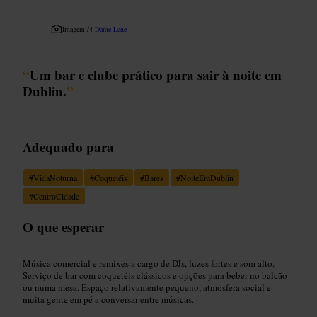
Imagem /
4 Dame Lane
“
Um bar e clube prático para sair à noite em
Dublin.
”
Adequado para
#
VidaNoturna
#
Coquetéis
#
Bares
#
NoiteEmDublin
#
CentroCidade
O que esperar
Música comercial e remixes a cargo de DJs, luzes fortes e som alto.
Serviço de bar com coquetéis clássicos e opções para beber no balcão
ou numa mesa. Espaço relativamente pequeno, atmosfera social e
muita gente em pé a conversar entre músicas.