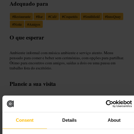
Adequado para
#
Restaurante
#
Bar
#
Café
#
Coquetéis
#
Smithfield
#
InnsQuay
#
Noite
#
Amigos
O que esperar
Ambiente informal com música ambiente e serviço atento. Menu
pensado para comer e beber sem cerimónias, com opções para partilhar.
Ótimo para encontros com amigos, saídas a dois ou uma pausa em
trabalho fora do escritório.
Planeie a sua visita
Reserve se for um grupo ou visitar à noite, especialmente ao fim de
semana. Chegue mais cedo se preferir um lugar mais calmo. Pergunte
ao staff por sugestões do dia. Combine a visita com um passeio pelo
bairro para sentir a vida local.
Consent
Details
About
https://www.bonobodublin.com/