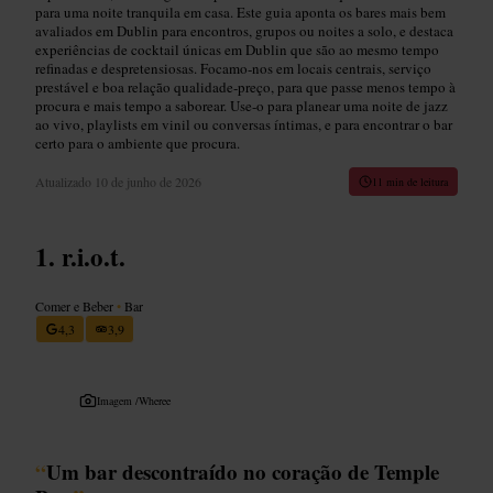
para uma noite tranquila em casa. Este guia aponta os bares mais bem
avaliados em Dublin para encontros, grupos ou noites a solo, e destaca
experiências de cocktail únicas em Dublin que são ao mesmo tempo
refinadas e despretensiosas. Focamo‑nos em locais centrais, serviço
prestável e boa relação qualidade‑preço, para que passe menos tempo à
procura e mais tempo a saborear. Use‑o para planear uma noite de jazz
ao vivo, playlists em vinil ou conversas íntimas, e para encontrar o bar
certo para o ambiente que procura.
Atualizado
10 de junho de 2026
11 min de leitura
r.i.o.t.
Comer e Beber
•
Bar
4,3
3,9
Imagem /
Wheree
“
Um bar descontraído no coração de Temple