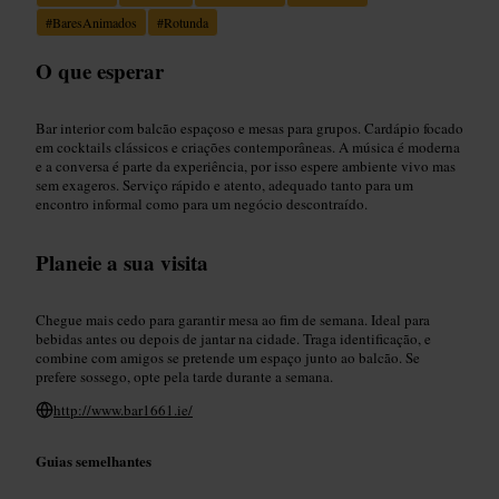
#
BaresAnimados
#
Rotunda
O que esperar
Bar interior com balcão espaçoso e mesas para grupos. Cardápio focado
em cocktails clássicos e criações contemporâneas. A música é moderna
e a conversa é parte da experiência, por isso espere ambiente vivo mas
sem exageros. Serviço rápido e atento, adequado tanto para um
encontro informal como para um negócio descontraído.
Planeie a sua visita
Chegue mais cedo para garantir mesa ao fim de semana. Ideal para
bebidas antes ou depois de jantar na cidade. Traga identificação, e
combine com amigos se pretende um espaço junto ao balcão. Se
prefere sossego, opte pela tarde durante a semana.
http://www.bar1661.ie/
Guias semelhantes