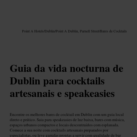
Imagem /
Google AI
Point A Hotels
/
Dublin
/
Point A Dublin, Parnell Street
/
Bares de Cocktails
Guia da vida nocturna de
Dublin para cocktails
artesanais e speakeasies
Encontre os melhores bares de cocktail em Dublin com um guia local
direto e prático. Saia para speakeasies de luz baixa, bares com música,
espaços urbanos compactos e locais descontraídos com esplanada.
Comece a sua noite com cocktails artesanais preparados por
especialistas, ou leve garrafas prontas a servir com qualidade de bar