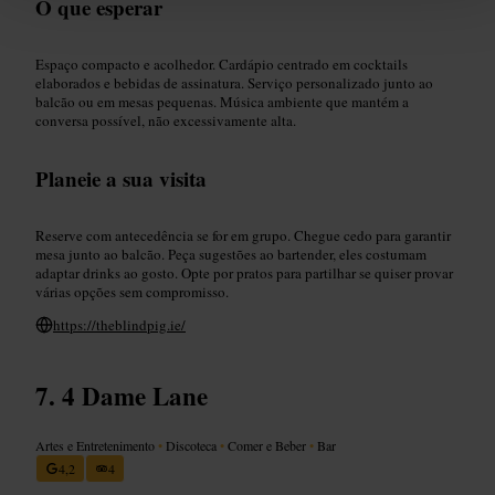
O que esperar
Espaço compacto e acolhedor. Cardápio centrado em cocktails
elaborados e bebidas de assinatura. Serviço personalizado junto ao
balcão ou em mesas pequenas. Música ambiente que mantém a
conversa possível, não excessivamente alta.
Planeie a sua visita
Reserve com antecedência se for em grupo. Chegue cedo para garantir
mesa junto ao balcão. Peça sugestões ao bartender, eles costumam
adaptar drinks ao gosto. Opte por pratos para partilhar se quiser provar
várias opções sem compromisso.
https://theblindpig.ie/
4 Dame Lane
Artes e Entretenimento
•
Discoteca
•
Comer e Beber
•
Bar
4,2
4