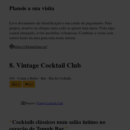
Planeie a sua visita
Leve documento de identificação e um cartão de pagamento. Para
grupos, reserve ou chegue mais cedo se quiser uma mesa. Vista algo
casual arranjado, evite mochilas volumosas. Combine a visita com
outros bares da área para uma noite inteira.
https://4damelane.ie/
Vintage Cocktail Club
€€€
•
Comer e Beber
•
Bar
•
Bar de Cocktails
4,5
4,5
Imagem /
Vintage Cocktail Club
“
Cocktails clássicos num salão íntimo no
coração de Temple Bar.
”