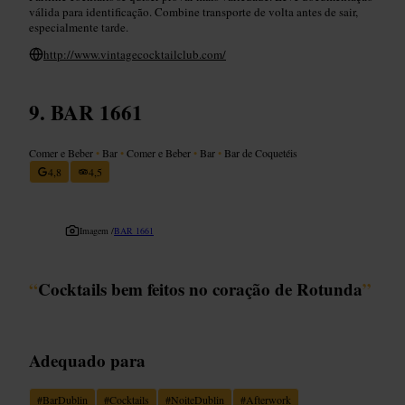
válida para identificação. Combine transporte de volta antes de sair,
especialmente tarde.
http://www.vintagecocktailclub.com/
BAR 1661
Comer e Beber
•
Bar
•
Comer e Beber
•
Bar
•
Bar de Coquetéis
4,8
4,5
Imagem /
BAR 1661
“
Cocktails bem feitos no coração de Rotunda
”
Adequado para
#
BarDublin
#
Cocktails
#
NoiteDublin
#
Afterwork