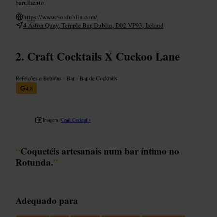
barulhento.
https://www.riotdublin.com/
4 Aston Quay, Temple Bar, Dublin, D02 VP93, Ireland
Craft Cocktails X Cuckoo Lane
Refeições e Bebidas
•
Bar
•
Bar de Cocktails
4,8
Imagem /
Craft Cocktails
“
Coquetéis artesanais num bar íntimo no
Rotunda.
”
Adequado para