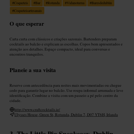
#
Coqueteis
#
Bar
#
Rotunda
#
Vidanoturna
#
Baresdedublin
#
Coqueteisartesanais
O que esperar
Carta curta com clássicos e criações sazonais. Bartenders preparam
cocktails ao balcão e explicam as escolhas. Copos bem apresentados e
atenção aos detalhes. Espaço compacto, ideal para conversas e
encontros tranquilos.
Planeie a sua visita
Reserve com antecedência para noites mais movimentadas ou chegue
cedo para garantir lugar no balcão. Use roupa informal arrumada e leve
identificação. Combine a visita com um passeio a pé pelo centro da
cidade.
http://www.craftcocktails.ie/
Ulysses House, Green St, Rotunda, Dublin 7, D07 YT6H, Irlanda
The Little Pig Speakeasy, Dublin