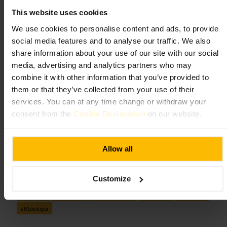
The Blind Pig Speakeasy
This website uses cookies
We use cookies to personalise content and ads, to provide
Comer e Beber
•
Restaurante
•
Comer e Beber
•
Bar
•
Comer e Beber
•
Bar
•
social media features and to analyse our traffic. We also
Speakeasy
•
Comer e Beber
•
Bar
•
Bar de Cocktails
share information about your use of our site with our social
4,4
4,5
media, advertising and analytics partners who may
combine it with other information that you’ve provided to
Imagem /
them or that they’ve collected from your use of their
services. You can at any time change or withdraw your
consent from the
Cookie Declaration
on our website.
“
Cocktails criativos num ambiente discreto de
Dublin
”
Allow all
Adequado para
Customize
#
Cocktails
#
Barsecreto
#
NoiteemDublin
#
Encontros
#
Barintimo
#
Mixologia