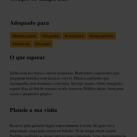
Adequado para
#
BarDecocktails
#
TempleBar
#
Cocktailaria
#
NoiteemDublin
#
Afterwork
#
Encontro
O que esperar
Salão com luz baixa e mesas pequenas. Bartenders experientes que
preparam bebidas com técnica visível. Música ambiente que
acompanha sem dominar a conversa. Serviço atento, ritmo tranquilo;
espere filas ao fim de semana se não reservar. Público misto, bom para
casais e pequenos grupos.
Planeie a sua visita
Reserve para garantir lugar, especialmente à noite. Se quer ver a
preparação, peça para sentar no balcão. Vá de roupa smart casual.
Partilhe cocktails se quiser provar mais variedade. Leve documentação