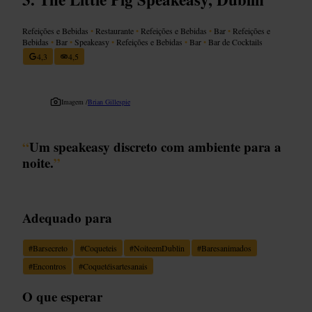
Refeições e Bebidas
•
Restaurante
•
Refeições e Bebidas
•
Bar
•
Refeições e
Bebidas
•
Bar
•
Speakeasy
•
Refeições e Bebidas
•
Bar
•
Bar de Cocktails
4,3
4,5
Imagem /
Brian Gillespie
“
Um speakeasy discreto com ambiente para a
noite.
”
Adequado para
#
Barsecreto
#
Coqueteis
#
NoiteemDublin
#
Baresanimados
#
Encontros
#
Coquetéisartesanais
O que esperar