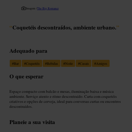
Imagem /
The Big Romance
“
Coquetéis descontraídos, ambiente urbano.
”
Adequado para
#
Bar
#
Coquetéis
#
Bebidas
#
Noite
#
Casais
#
Amigos
O que esperar
Espaço compacto com balcão e mesas, iluminação baixa e música
ambiente. Serviço atento e ritmo descontraído. Carta com coquetéis
criativos e opções de cerveja, ideal para conversas curtas ou encontros
descontraídos.
Planeie a sua visita