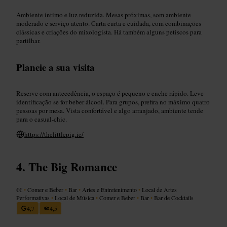
Ambiente íntimo e luz reduzida. Mesas próximas, som ambiente
moderado e serviço atento. Carta curta e cuidada, com combinações
clássicas e criações do mixologista. Há também alguns petiscos para
partilhar.
Planeie a sua visita
Reserve com antecedência, o espaço é pequeno e enche rápido. Leve
identificação se for beber álcool. Para grupos, prefira no máximo quatro
pessoas por mesa. Vista confortável e algo arranjado, ambiente tende
para o casual-chic.
https://thelittlepig.ie/
The Big Romance
€€
•
Comer e Beber
•
Bar
•
Artes e Entretenimento
•
Local de Artes
Performativas
•
Local de Música
•
Comer e Beber
•
Bar
•
Bar de Cocktails
4,7
4,5