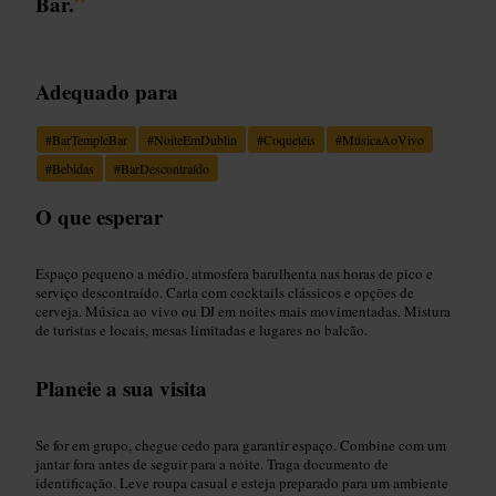
Bar.
”
Adequado para
#
BarTempleBar
#
NoiteEmDublin
#
Coquetéis
#
MúsicaAoVivo
#
Bebidas
#
BarDescontraído
O que esperar
Espaço pequeno a médio, atmosfera barulhenta nas horas de pico e
serviço descontraído. Carta com cocktails clássicos e opções de
cerveja. Música ao vivo ou DJ em noites mais movimentadas. Mistura
de turistas e locais, mesas limitadas e lugares no balcão.
Planeie a sua visita
Se for em grupo, chegue cedo para garantir espaço. Combine com um
jantar fora antes de seguir para a noite. Traga documento de
identificação. Leve roupa casual e esteja preparado para um ambiente