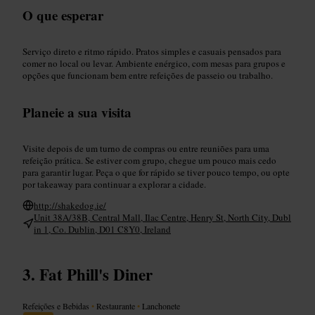
O que esperar
Serviço direto e ritmo rápido. Pratos simples e casuais pensados para
comer no local ou levar. Ambiente enérgico, com mesas para grupos e
opções que funcionam bem entre refeições de passeio ou trabalho.
Planeie a sua visita
Visite depois de um turno de compras ou entre reuniões para uma
refeição prática. Se estiver com grupo, chegue um pouco mais cedo
para garantir lugar. Peça o que for rápido se tiver pouco tempo, ou opte
por takeaway para continuar a explorar a cidade.
http://shakedog.ie/
Unit 38A/38B, Central Mall, Ilac Centre, Henry St, North City, Dubl
in 1, Co. Dublin, D01 C8Y0, Ireland
Fat Phill's Diner
Refeições e Bebidas
•
Restaurante
•
Lanchonete