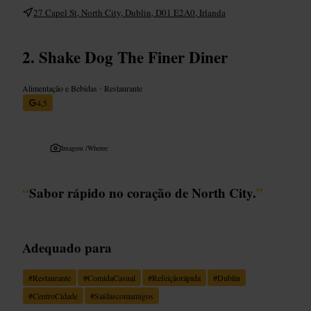
27 Capel St, North City, Dublin, D01 E2A0, Irlanda
Shake Dog The Finer Diner
Alimentação e Bebidas
•
Restaurante
4,5
Imagem /
Wheree
“
Sabor rápido no coração de North City.
”
Adequado para
#
Restaurante
#
ComidaCasual
#
Refeiçãorápida
#
Dublin
#
CentroCidade
#
Saídascomamigos