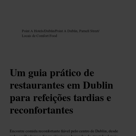
Imagem /
Google AI
Point A Hotels
/
Dublin
/
Point A Dublin, Parnell Street
/
Locais de Comfort Food
Um guia prático de
restaurantes em Dublin
para refeições tardias e
reconfortantes
Encontre comida reconfortante fiável pelo centro de Dublin, desde
pubs acolhedores e diners clássicos a bancadas de street food mais