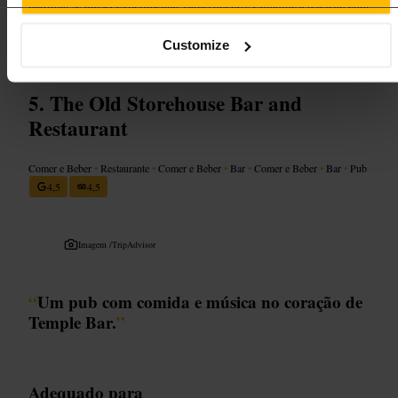
partilhar se quiser experimentar várias opções. Combine a refeição com
um passeio a pé pela zona para aproveitar a localização central.
Customize
https://www.madegg.ie/
The Old Storehouse Bar and
Restaurant
Comer e Beber
•
Restaurante
•
Comer e Beber
•
Bar
•
Comer e Beber
•
Bar
•
Pub
4,5
4,5
Imagem /
TripAdvisor
“
Um pub com comida e música no coração de
Temple Bar.
”
Adequado para