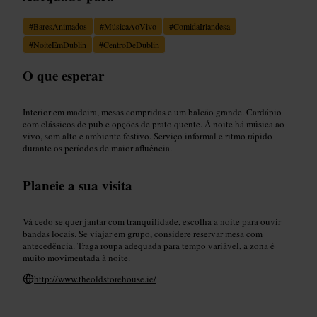
#
BaresAnimados
#
MúsicaAoVivo
#
ComidaIrlandesa
#
NoiteEmDublin
#
CentroDeDublin
O que esperar
Interior em madeira, mesas compridas e um balcão grande. Cardápio
com clássicos de pub e opções de prato quente. À noite há música ao
vivo, som alto e ambiente festivo. Serviço informal e ritmo rápido
durante os períodos de maior afluência.
Planeie a sua visita
Vá cedo se quer jantar com tranquilidade, escolha a noite para ouvir
bandas locais. Se viajar em grupo, considere reservar mesa com
antecedência. Traga roupa adequada para tempo variável, a zona é
muito movimentada à noite.
http://www.theoldstorehouse.ie/