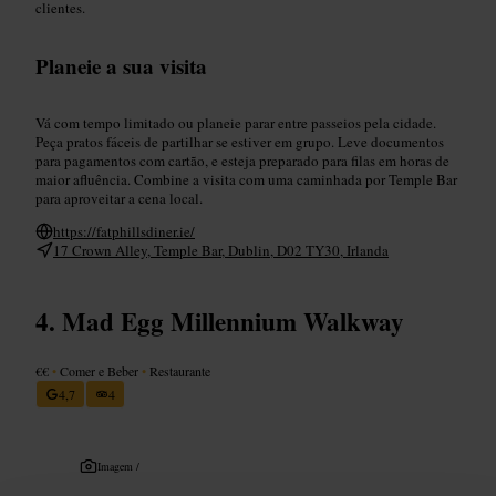
clientes.
Planeie a sua visita
Vá com tempo limitado ou planeie parar entre passeios pela cidade.
Peça pratos fáceis de partilhar se estiver em grupo. Leve documentos
para pagamentos com cartão, e esteja preparado para filas em horas de
maior afluência. Combine a visita com uma caminhada por Temple Bar
para aproveitar a cena local.
https://fatphillsdiner.ie/
17 Crown Alley, Temple Bar, Dublin, D02 TY30, Irlanda
Mad Egg Millennium Walkway
€€
•
Comer e Beber
•
Restaurante
4,7
4
Imagem /