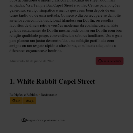
arrojadas. Vá a Temple Bar, Capel Street e ao Ilac Centre para porções
generosas, serviço simpático e menus que caem bem depois de um
turno tardio ou de uma noitada. Comece o dia ou recupere-se da noite
anterior com comida tradicional irlandesa em Dublin, ou escolha
favoritos de diners retro e versões modernas da cozinha caseira. Este
guia de restaurantes de Dublin mostra onde comer em Dublin com boa
relação qualidade-preço, conveniência e sabores familiares. Use o guia
para planear um jantar descontraído, uma refeição partilhada com
amigos ou um resgate rápido a altas horas, com locais adequados a
diferentes orçamentos e horários.
Atualizado
10 de junho de 2026
7 min de leitura
White Rabbit Capel Street
Refeições e Bebidas
•
Restaurante
4,6
4,4
Imagem /
www.pointahotels.com