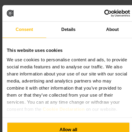
“
Brunch descontraído no coração da cidade
”
Consent
Details
About
Adequado para
#
Pequenoalmoço
#
Comidainformal
#
Reunãodeamigos
This website uses cookies
#
Refeiçãosocial
#
NorteDaCidade
We use cookies to personalise content and ads, to provide
O que esperar
social media features and to analyse our traffic. We also
share information about your use of our site with our social
media, advertising and analytics partners who may
Menu focado em pratos simples e bem executados, com opções para
partilhar e pratos clássicos de brunch. Serviço ágil e ambiente
combine it with other information that you’ve provided to
animado, com mesas para grupos e lugares para uma refeição rápida.
them or that they’ve collected from your use of their
Carta de bebidas curta, pensada para acompanhar as refeições.
services. You can at any time change or withdraw your
consent from the
Cookie Declaration
on our website.
Planeie a sua visita
Se for em grupo, faça uma reserva para evitar espera. Peça pratos para
Allow all