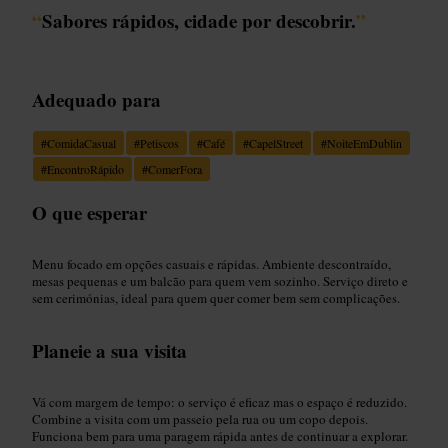
“
Sabores rápidos, cidade por descobrir.
”
Adequado para
#
ComidaCasual
#
Petiscos
#
Café
#
CapelStreet
#
NoiteEmDublin
#
EncontroRápido
#
ComerFora
O que esperar
Menu focado em opções casuais e rápidas. Ambiente descontraído,
mesas pequenas e um balcão para quem vem sozinho. Serviço direto e
sem cerimónias, ideal para quem quer comer bem sem complicações.
Planeie a sua visita
Vá com margem de tempo: o serviço é eficaz mas o espaço é reduzido.
Combine a visita com um passeio pela rua ou um copo depois.
Funciona bem para uma paragem rápida antes de continuar a explorar.