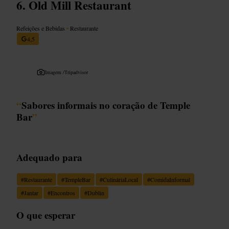
Old Mill Restaurant
Refeições e Bebidas
•
Restaurante
4,5
Imagem /
Tripadvisor
“
Sabores informais no coração de Temple
Bar
”
Adequado para
#
Restaurante
#
TempleBar
#
CulináriaLocal
#
ComidaInformal
#
Jantar
#
Encontros
#
Dublin
O que esperar