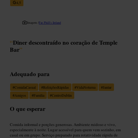
4,5
Imagem /
Fat Phill's Ireland
“
Diner descontraído no coração de Temple
Bar
”
Adequado para
#
ComidaCasual
#
RefeiçõesRápidas
#
VidaNoturna
#
Jantar
#
Amigos
#
Família
#
CentroDublin
O que esperar
Comida informal e porções generosas. Ambiente ruidoso e vivo,
especialmente à noite. Lugar acessível para quem vem sozinho, em
casal ou em grupo. Serviço preparado para rotatividade rápida de