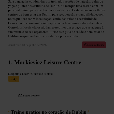
Saia para aulas conduzidas por treinador, sessões de natação, aulas de
yoga e pilates nos estúdios de Dublin, ou marque uma sessão com um
personal trainer para aperfeiçoar a sua técnica. Destacamos os melhores
centros de bem-estar em Dublin para recuperação e tranquilidade, com
notas práticas sobre localização, estilo das aulas e acessibilidade.
Comece o dia com um treino rápido ou relaxe numa aula restaurativa.
Conselhos locais claros ajudam a escolher um espaço que se adeque à
sua rotina e ao seu orçamento — use este guia de saúde e bem-estar de
Dublin em que visitantes e residentes podem confiar.
Atualizado
10 de junho de 2026
6 min de leitura
Markievicz Leisure Centre
Desporto e Lazer
•
Ginásio e Estúdio
4,3
Imagem /
Wheree
“
Treino prático no coração de Dublin
”