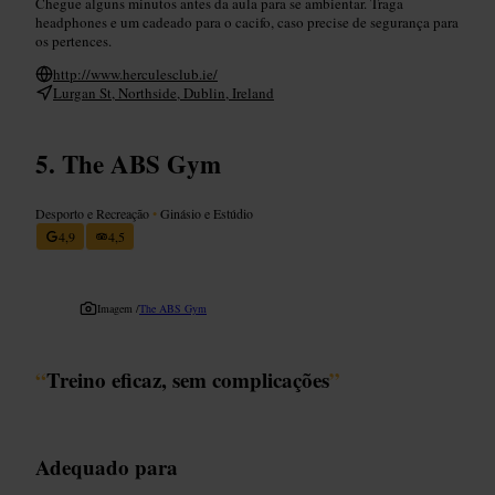
Chegue alguns minutos antes da aula para se ambientar. Traga
headphones e um cadeado para o cacifo, caso precise de segurança para
os pertences.
http://www.herculesclub.ie/
Lurgan St, Northside, Dublin, Ireland
The ABS Gym
Desporto e Recreação
•
Ginásio e Estúdio
4,9
4,5
Imagem /
The ABS Gym
“
Treino eficaz, sem complicações
”
Adequado para