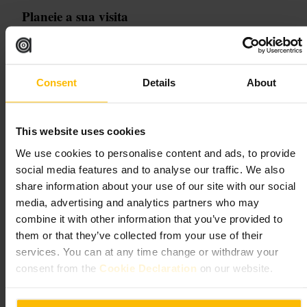
Planeie a sua visita
Leve roupa e sapatilhas de treino, uma garrafa de água e uma pequena
toalha. Se pretende uma aula específica, reserve com antecedência.
Verifique com a equipa se aceitam passes diários ou sessões avulsas
Consent
Details
About
antes de ir.
https://dbfitness.ie/
Rere of 30, Summerhill Parade, Drumcondra, Dublin, D01 W6R9, Irl
anda
This website uses cookies
We use cookies to personalise content and ads, to provide
Hercules Club
social media features and to analyse our traffic. We also
share information about your use of our site with our social
media, advertising and analytics partners who may
Desporto e Recreação
•
Ginásio e Estúdio
combine it with other information that you’ve provided to
4,6
them or that they’ve collected from your use of their
services. You can at any time change or withdraw your
Imagem /
ABS P O W E R L I F T I N G
consent from the
Cookie Declaration
on our website.