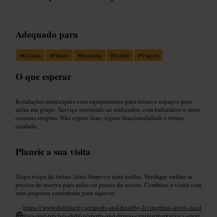
Adequado para
#
Ginásio
#
Fitness
#
Bemestar
#
Dublin
#
Viagem
O que esperar
Instalações municipais com equipamento para treino e espaços para
aulas em grupo. Serviço orientado ao utilizador, com balneários e áreas
comuns simples. Não espere luxo, espere funcionalidade e rotina
cuidada.
Planeie a sua visita
Traga roupa de treino, ténis limpos e uma toalha. Verifique online se
precisa de reserva para aulas ou passes de acesso. Combine a visita com
uma pequena caminhada para aquecer.
https://www.dublincity.ie/sports-and-healthy-living/find-sports-facil
ities-and-pitches-dublin/sports-and-fitness-centres/markievicz-sport