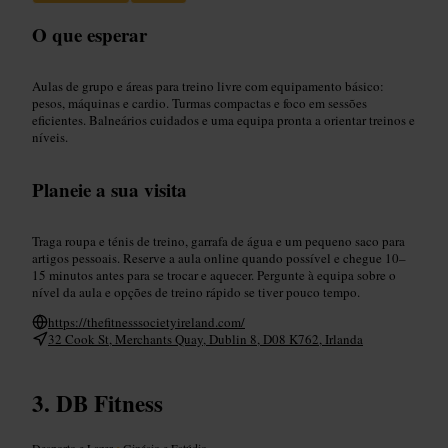
O que esperar
Aulas de grupo e áreas para treino livre com equipamento básico:
pesos, máquinas e cardio. Turmas compactas e foco em sessões
eficientes. Balneários cuidados e uma equipa pronta a orientar treinos e
níveis.
Planeie a sua visita
Traga roupa e ténis de treino, garrafa de água e um pequeno saco para
artigos pessoais. Reserve a aula online quando possível e chegue 10–
15 minutos antes para se trocar e aquecer. Pergunte à equipa sobre o
nível da aula e opções de treino rápido se tiver pouco tempo.
https://thefitnesssocietyireland.com/
32 Cook St, Merchants Quay, Dublin 8, D08 K762, Irlanda
DB Fitness
Desporto e Lazer
•
Ginásio e Estúdio