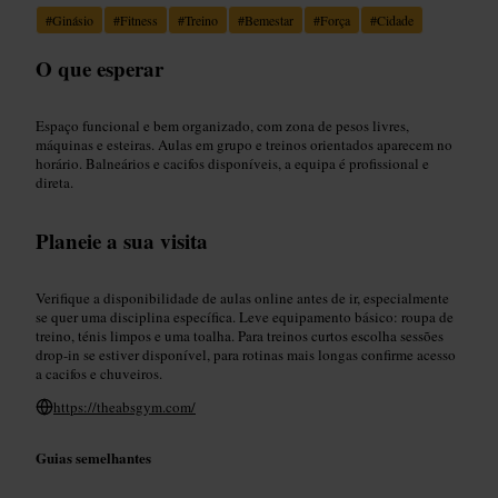
#
Ginásio
#
Fitness
#
Treino
#
Bemestar
#
Força
#
Cidade
O que esperar
Espaço funcional e bem organizado, com zona de pesos livres,
máquinas e esteiras. Aulas em grupo e treinos orientados aparecem no
horário. Balneários e cacifos disponíveis, a equipa é profissional e
direta.
Planeie a sua visita
Verifique a disponibilidade de aulas online antes de ir, especialmente
se quer uma disciplina específica. Leve equipamento básico: roupa de
treino, ténis limpos e uma toalha. Para treinos curtos escolha sessões
drop-in se estiver disponível, para rotinas mais longas confirme acesso
a cacifos e chuveiros.
https://theabsgym.com/
Guias semelhantes