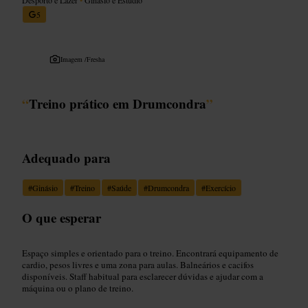
5
Imagem /
Fresha
“
Treino prático em Drumcondra
”
Adequado para
#
Ginásio
#
Treino
#
Saúde
#
Drumcondra
#
Exercício
O que esperar
Espaço simples e orientado para o treino. Encontrará equipamento de
cardio, pesos livres e uma zona para aulas. Balneários e cacifos
disponíveis. Staff habitual para esclarecer dúvidas e ajudar com a
máquina ou o plano de treino.