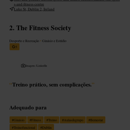
s-and-fitness-centre
Luke St, Dublin 2, Ireland
The Fitness Society
Desporto e Recreação
•
Ginásio e Estúdio
5
Imagem /
LinkedIn
“
Treino prático, sem complicações.
”
Adequado para
#
Ginásio
#
Fitness
#
Treino
#
Aulasdegrupo
#
Bemestar
#
Treinofuncional
#
Dublin