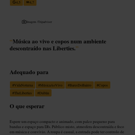
4,5
4,7
Imagem /
Tripadvisor
“
Música ao vivo e copos num ambiente
descontraído nas Liberties.
”
Adequado para
#
VidaNoturna
#
MúsicaAoVivo
#
BaresDoBairro
#
Copos
#
TheLiberties
#
Dublin
O que esperar
Espere um espaço compacto e animado, com palco pequeno para
bandas e espaço para DJs. Público misto, atmosfera descontraída e foco
em música e convívio. A roupa é casual, a entrada pode ter controlo de