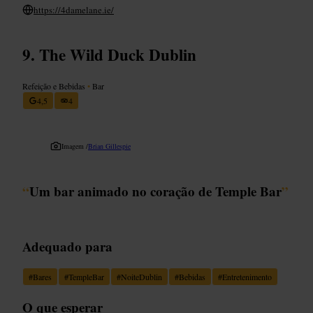
https://4damelane.ie/
The Wild Duck Dublin
Refeição e Bebidas
•
Bar
4,5
4
Imagem /
Brian Gillespie
“
Um bar animado no coração de Temple Bar
”
Adequado para
#
Bares
#
TempleBar
#
NoiteDublin
#
Bebidas
#
Entretenimento
O que esperar