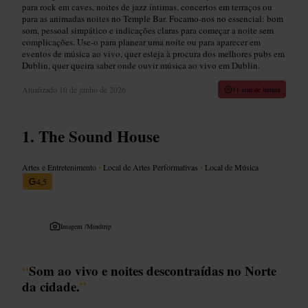
para rock em caves, noites de jazz íntimas, concertos em terraços ou
para as animadas noites no Temple Bar. Focamo-nos no essencial: bom
som, pessoal simpático e indicações claras para começar a noite sem
complicações. Use-o para planear uma noite ou para aparecer em
eventos de música ao vivo, quer esteja à procura dos melhores pubs em
Dublin, quer queira saber onde ouvir música ao vivo em Dublin.
Atualizado
10 de junho de 2026
11 min de leitura
The Sound House
Artes e Entretenimento
•
Local de Artes Performativas
•
Local de Música
4,5
Imagem /
Mindtrip
“
Som ao vivo e noites descontraídas no Norte
da cidade.
”