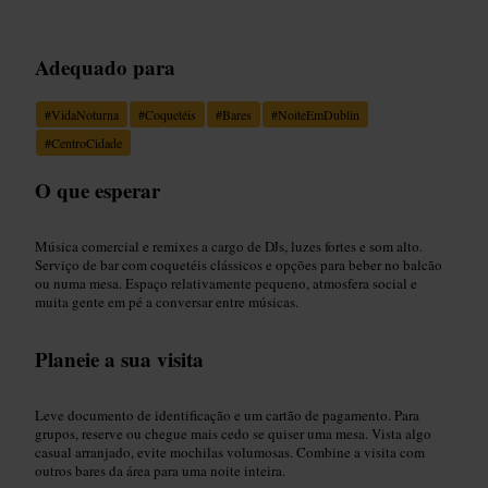
Adequado para
#
VidaNoturna
#
Coquetéis
#
Bares
#
NoiteEmDublin
#
CentroCidade
O que esperar
Música comercial e remixes a cargo de DJs, luzes fortes e som alto.
Serviço de bar com coquetéis clássicos e opções para beber no balcão
ou numa mesa. Espaço relativamente pequeno, atmosfera social e
muita gente em pé a conversar entre músicas.
Planeie a sua visita
Leve documento de identificação e um cartão de pagamento. Para
grupos, reserve ou chegue mais cedo se quiser uma mesa. Vista algo
casual arranjado, evite mochilas volumosas. Combine a visita com
outros bares da área para uma noite inteira.