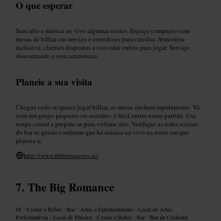
O que esperar
Som alto e música ao vivo algumas noites. Espaço compacto com
mesas de bilhar em serviço e corredores para circular. Atmosfera
inclusiva, clientes dispostos a convidar outros para jogar. Serviço
descontraído e sem cerimónias.
Planeie a sua visita
Chegue cedo se quiser jogar bilhar, as mesas enchem rapidamente. Vá
com um grupo pequeno ou sozinho: é fácil entrar numa partida. Use
roupa casual e prepare-se para volume alto. Verifique as redes sociais
do bar se quiser confirmar que há música ao vivo na noite em que
planeia ir.
http://www.fibbermagees.ie/
The Big Romance
€€
•
Comer e Beber
•
Bar
•
Artes e Entretenimento
•
Local de Artes
Performativas
•
Local de Música
•
Comer e Beber
•
Bar
•
Bar de Cocktails