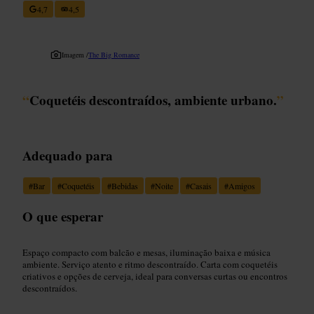
4,7
4,5
Imagem /
The Big Romance
“
Coquetéis descontraídos, ambiente urbano.
”
Adequado para
#
Bar
#
Coquetéis
#
Bebidas
#
Noite
#
Casais
#
Amigos
O que esperar
Espaço compacto com balcão e mesas, iluminação baixa e música
ambiente. Serviço atento e ritmo descontraído. Carta com coquetéis
criativos e opções de cerveja, ideal para conversas curtas ou encontros
descontraídos.