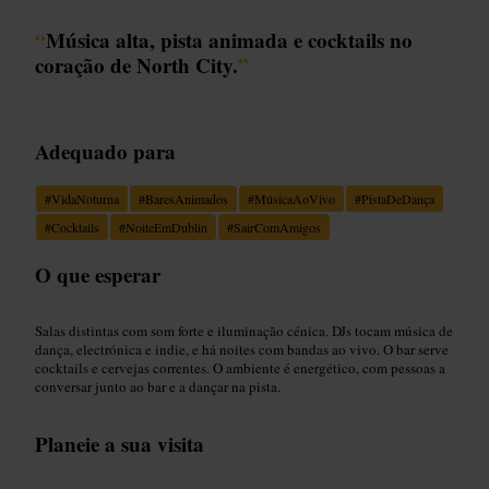
“
Música alta, pista animada e cocktails no
coração de North City.
”
Adequado para
#
VidaNoturna
#
BaresAnimados
#
MúsicaAoVivo
#
PistaDeDança
#
Cocktails
#
NoiteEmDublin
#
SairComAmigos
O que esperar
Salas distintas com som forte e iluminação cénica. DJs tocam música de
dança, electrónica e indie, e há noites com bandas ao vivo. O bar serve
cocktails e cervejas correntes. O ambiente é energético, com pessoas a
conversar junto ao bar e a dançar na pista.
Planeie a sua visita