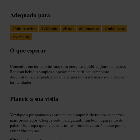
Adequado para
#
Músicaaovivo
#
Vidanoite
#
Bares
#
Culturalocal
#
DublinNoite
#
NorthCity
O que esperar
Concertos em formato íntimo, som presente e público junto ao palco.
Bar com bebidas simples e opções para partilhar. Ambiente
descontraído, adequado para quem quer ouvir música e socializar sem
formalidades.
Planeie a sua visita
Verifique a programação antes de ir e compre bilhetes nos concertos
mais procurados. Chegue cedo para garantir um bom lugar junto do
palco. Use roupa quente para as noites frias e leve cartão, caso prefira
evitar filas no bar.
http://thesoundhouse.ie/