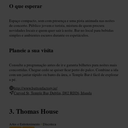
O que esperar
Espaço compacto, som com presença e uma pista animada nas noites
de concerto. Público jovem e turista, mistura de quem procura
novidades locais e quem quer sair à noite. Bar no local para bebidas
simples e ambientes escuros durante os espetáculos.
Planeie a sua visita
Consulte a programação antes de ir e garanta bilhetes para noites mais
concorridas. Chegue cedo se quiser ficar perto do palco. Combine a ida
com um jantar rápido ou bares da área, o Temple Bar é fácil de explorar
a pé.
http://www.buttonfactory.ie/
Curved St, Temple Bar, Dublin, D02 RD26, Irlanda
Thomas House
Artes e Entretenimento
•
Discoteca