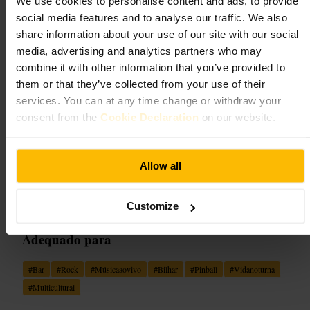
We use cookies to personalise content and ads, to provide
https://badbobs.ie/?utm_source=google&utm_medium=organic
social media features and to analyse our traffic. We also
share information about your use of our site with our social
Fibber Magees
media, advertising and analytics partners who may
combine it with other information that you’ve provided to
€€
•
Comer e Beber
•
Bar
them or that they’ve collected from your use of their
4,5
4,5
services. You can at any time change or withdraw your
consent from the
Cookie Declaration
on our website.
Imagem /
Allow all
“
Rock, bilhar e noites sem formalidades.
”
Customize
Adequado para
#
Bar
#
Rock
#
Músicaaovivo
#
Bilhar
#
Pinball
#
Vidanoturna
#
Multicultural