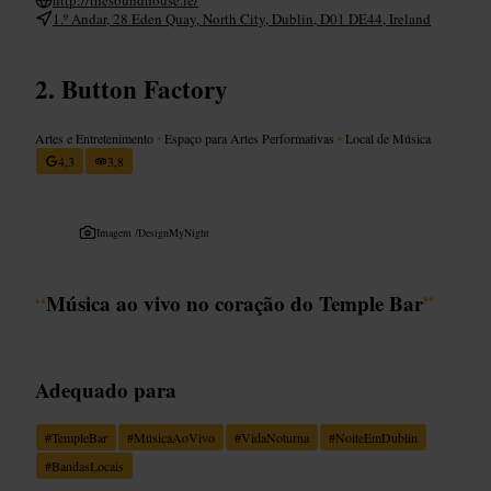
1.º Andar, 28 Eden Quay, North City, Dublin, D01 DE44, Ireland
Button Factory
Artes e Entretenimento
•
Espaço para Artes Performativas
•
Local de Música
4,3
3,8
Imagem /
DesignMyNight
“
Música ao vivo no coração do Temple Bar
”
Adequado para
#
TempleBar
#
MúsicaAoVivo
#
VidaNoturna
#
NoiteEmDublin
#
BandasLocais