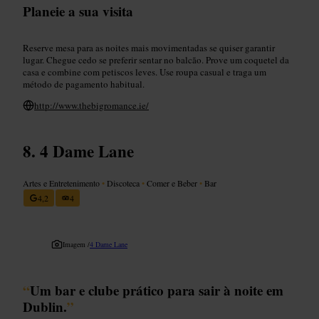
Planeie a sua visita
Reserve mesa para as noites mais movimentadas se quiser garantir
lugar. Chegue cedo se preferir sentar no balcão. Prove um coquetel da
casa e combine com petiscos leves. Use roupa casual e traga um
método de pagamento habitual.
http://www.thebigromance.ie/
4 Dame Lane
Artes e Entretenimento
•
Discoteca
•
Comer e Beber
•
Bar
4,2
4
Imagem /
4 Dame Lane
“
Um bar e clube prático para sair à noite em
Dublin.
”