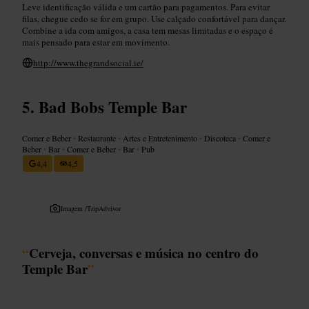
Leve identificação válida e um cartão para pagamentos. Para evitar
filas, chegue cedo se for em grupo. Use calçado confortável para dançar.
Combine a ida com amigos, a casa tem mesas limitadas e o espaço é
mais pensado para estar em movimento.
http://www.thegrandsocial.ie/
Bad Bobs Temple Bar
Comer e Beber
•
Restaurante
•
Artes e Entretenimento
•
Discoteca
•
Comer e
Beber
•
Bar
•
Comer e Beber
•
Bar
•
Pub
4,4
4,5
Imagem /
TripAdvisor
“
Cerveja, conversas e música no centro do
Temple Bar
”