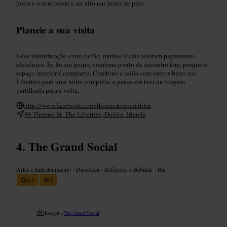
porta e o som tende a ser alto nas horas de pico.
Planeie a sua visita
Leve identificação e um cartão, muitos locais aceitam pagamento
eletrónico. Se for em grupo, combine ponto de encontro fora, porque o
espaço interior é compacto. Combine a saída com outros bares nas
Liberties para uma noite completa, e pense em táxi ou viagem
partilhada para a volta.
http://www.facebook.com/thomashousedublin
86 Thomas St, The Liberties, Dublin, Irlanda
The Grand Social
Artes e Entretenimento
•
Discoteca
•
Refeições e Bebidas
•
Bar
4,1
4
Imagem /
The Grand Social