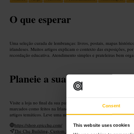
O que esperar
Uma seleção curada de lembranças: livros, postais, mapas histórico
irlandeses. Muitos artigos explicam o contexto das exposições, p
recordação educativa. Atendimento simples e prateleiras bem orga
Planeie a sua visita
Visite a loja no final da sua passagem pelo museu para comparar
Consent
marcados como feitos na Irlanda se quiser algo local. Peça ajuda ao
artigos temáticos. Leve uma mala pequena para facilitar compras e 
https://shop.epicchq.com/
This website uses cookies
The Chq Building, Custom House Quay, North Wall, Dublin 1, I