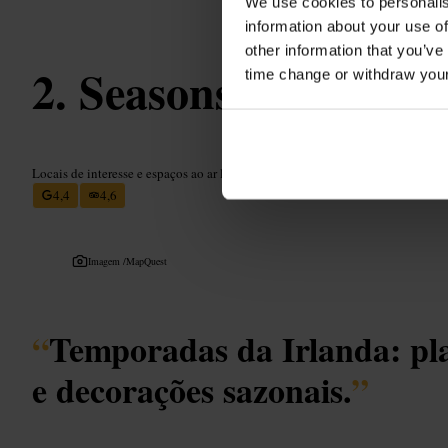
We use cookies to personalis
information about your use of
other information that you’ve
Seasons of Ireland
time change or withdraw you
Locais de interesse e espaços ao ar livre
•
Jardim
4,4
4,6
Imagem /
MapQuest
“
Temporadas da Irlanda: pla
e decorações sazonais.
”