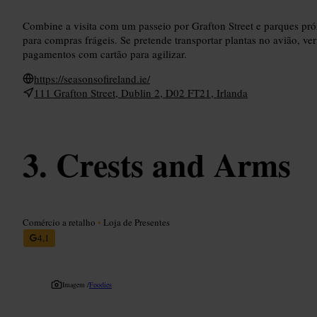
Combine a visita com um passeio por Grafton Street e parques pró
para compras frágeis. Se pretende transportar plantas no avião, ver
pagamentos com cartão para agilizar.
https://seasonsofireland.ie/
111 Grafton Street, Dublin 2, D02 FT21, Irlanda
Crests and Arms
Comércio a retalho
•
Loja de Presentes
4,1
Imagem /
Foodies