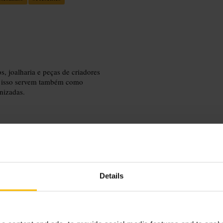
s, joalharia e peças de criadores
or isso servem também como
nizadas.
 opções com calma. Procure produtos
Details
 staff para encontrar livros ou
transporte.
reland