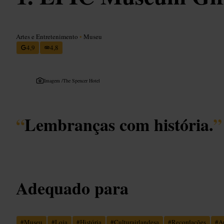
Artes e Entretenimento
•
Museu
4,9
4,8
Imagem /
The Spencer Hotel
“
Lembranças com história.
”
Adequado para
#
Museu
#
Loja
#
História
#
Culturairlandesa
#
Recordações
#
A