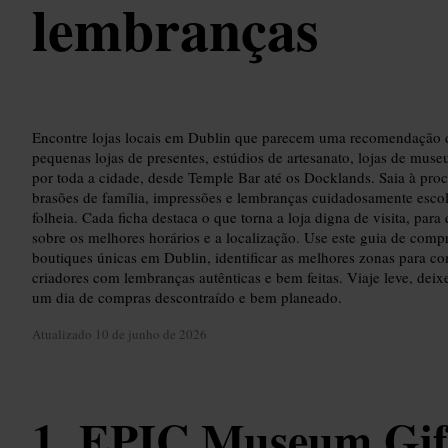
lembranças
Encontre lojas locais em Dublin que parecem uma recomendação d
pequenas lojas de presentes, estúdios de artesanato, lojas de mus
por toda a cidade, desde Temple Bar até os Docklands. Saia à procu
brasões de família, impressões e lembranças cuidadosamente esco
folheia. Cada ficha destaca o que torna a loja digna de visita, para
sobre os melhores horários e a localização. Use este guia de comp
boutiques únicas em Dublin, identificar as melhores zonas para c
criadores com lembranças autênticas e bem feitas. Viaje leve, deix
um dia de compras descontraído e bem planeado.
Atualizado
10 de junho de 2026
EPIC Museum Gif