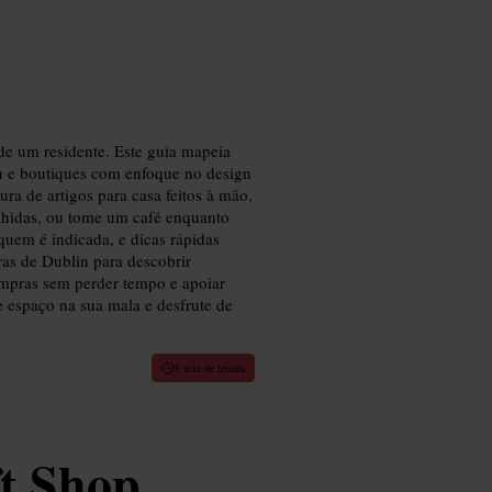
e um residente. Este guia mapeia
eu e boutiques com enfoque no design
ra de artigos para casa feitos à mão,
lhidas, ou tome um café enquanto
 quem é indicada, e dicas rápidas
ras de Dublin para descobrir
ompras sem perder tempo e apoiar
e espaço na sua mala e desfrute de
8 min de leitura
t Shop