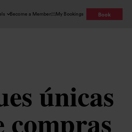
els
Become a Member
My Bookings
Book
ues únicas
e compras