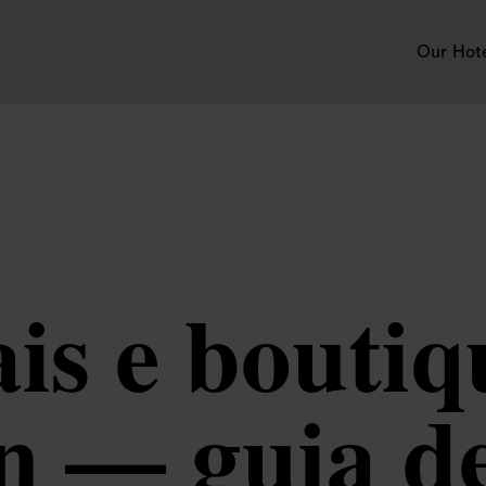
Our Hot
ais e boutiq
n — guia d