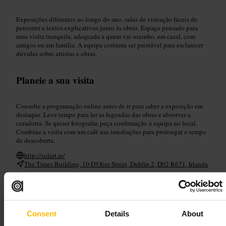
Exposições diferentes ao longo do ano, salas de visitação fáceis de
percorrer e textos explicativos junto às obras. Espaço pensado para
uma visita tranquila, adequada a quem vai sozinho, em casal, com
amigos ou em família. A equipa costuma ser prestável para esclarecer
dúvidas sobre artistas e obras.
Planeie a sua visita
Consulte a programação online antes de ir para saber a exposição em
destaque. Leve tempo para ler as legendas das obras e absorver a
curadoria. Se quiser fotografar, peça confirmação à equipa no local.
Combine a visita com um café nas imediações para prolongar o tempo
de descoberta.
http://solart.ie/
The Times Building, 10 D'Olier Street, Dublin 2, D02 R671, Irlanda
The National Wax Museum Plus
Consent
Details
About
Artes e Entretenimento
•
Museu