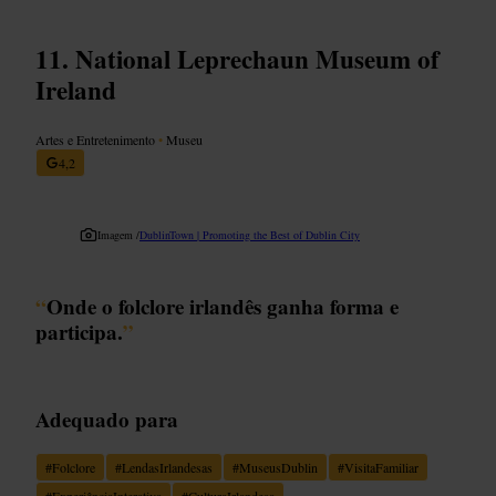
National Leprechaun Museum of
Ireland
Artes e Entretenimento
•
Museu
4,2
Imagem /
DublinTown | Promoting the Best of Dublin City
“
Onde o folclore irlandês ganha forma e
participa.
”
Adequado para
#
Folclore
#
LendasIrlandesas
#
MuseusDublin
#
VisitaFamiliar
#
ExperiênciaInterativa
#
CulturaIrlandesa