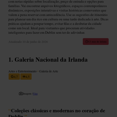
com notas rápidas sobre localização, preço de entrada e opções para
famílias. Vai encontrar arquivos fotográficos, espaços contemporâneos
dinâmicos, exposições interativas e visitas históricas comoventes que
valem a pena reservar com antecedência. Use as sugestões de itinerário
para planear um dia rico em cultura ou uma tarde dedicada à arte. Dicas
práticas ajudam a poupar tempo, evitar filas e a desfrutar da cidade
como um local. Ideal para visitantes que procuram atividades
inteligentes para fazer em Dublin sem ter de adivinhar.
Atualizado
10 de junho de 2026
13 min de leitura
Galeria Nacional da Irlanda
Artes e Entretenimento
•
Galeria de Arte
4,7
4,5
Imagem /
Vito
“
Coleções clássicas e modernas no coração de
Dublin.
”