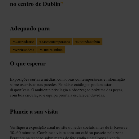
no centro de Dublin
”
Adequado para
#
Galeriadearte
#
Artecontemporânea
#
RotundaDublin
#
Arteirlandesa
#
CulturaDublin
O que esperar
Exposições curtas a médias, com obras contemporâneas e informação
sobre os artistas nas paredes. Painéis e catálogos podem estar
disponíveis. O ambiente privilegia a observação próxima das peças,
com boa circulação e equipa pronta a esclarecer dúvidas.
Planeie a sua visita
Verifique a exposição atual no site ou redes sociais antes de ir. Reserve
30–60 minutos. Combine a visita com um café ou passeio pela zona.
Pergunte na receção sobre regras de fotografia e catálogos à venda.