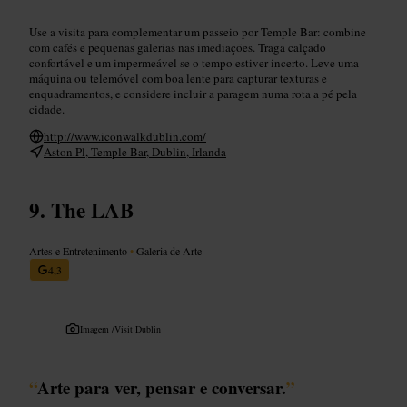
Use a visita para complementar um passeio por Temple Bar: combine
com cafés e pequenas galerias nas imediações. Traga calçado
confortável e um impermeável se o tempo estiver incerto. Leve uma
máquina ou telemóvel com boa lente para capturar texturas e
enquadramentos, e considere incluir a paragem numa rota a pé pela
cidade.
http://www.iconwalkdublin.com/
Aston Pl, Temple Bar, Dublin, Irlanda
The LAB
Artes e Entretenimento
•
Galeria de Arte
4,3
Imagem /
Visit Dublin
“
Arte para ver, pensar e conversar.
”