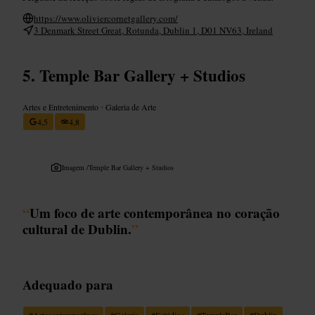
https://www.oliviercornetgallery.com/
3 Denmark Street Great, Rotunda, Dublin 1, D01 NV63, Ireland
Temple Bar Gallery + Studios
Artes e Entretenimento
•
Galeria de Arte
4,5
4,8
Imagem /
Temple Bar Gallery + Studios
“
Um foco de arte contemporânea no coração
cultural de Dublin.
”
Adequado para
#
Artecontemporânea
#
Galeria
#
Estúdios
#
TempleBar
#
Dublin