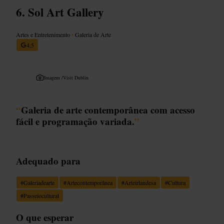
Sol Art Gallery
Artes e Entretenimento
•
Galeria de Arte
4,5
Imagem /
Visit Dublin
“
Galeria de arte contemporânea com acesso
fácil e programação variada.
”
Adequado para
#
Galeriadearte
#
Artecontemporânea
#
Arteirlandesa
#
Cultura
#
Passeiocultural
O que esperar