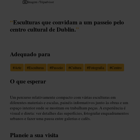
Imagem /
Tripadvisor
“
Esculturas que convidam a um passeio pelo
centro cultural de Dublin.
”
Adequado para
#
Arte
#
Esculturas
#
Passeio
#
Cultura
#
Fotografia
#
Centro
O que esperar
Um percurso relativamente compacto com várias esculturas em
diferentes materiais e escalas, painéis informativos junto às obras e um
espaço interior onde se mostram ou trabalham peças. A experiência é
visual e direta: ver detalhes das superfícies, fotografar enquadramentos
urbanos e fazer uma pausa entre galerias e cafés.
Planeie a sua visita