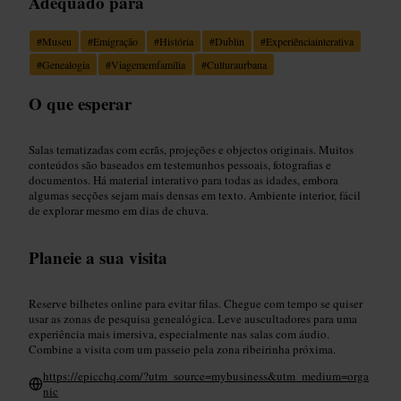
Adequado para
#
Museu
#
Emigração
#
História
#
Dublin
#
Experiênciainterativa
#
Genealogia
#
Viagememfamília
#
Culturaurbana
O que esperar
Salas tematizadas com ecrãs, projeções e objectos originais. Muitos
conteúdos são baseados em testemunhos pessoais, fotografias e
documentos. Há material interativo para todas as idades, embora
algumas secções sejam mais densas em texto. Ambiente interior, fácil
de explorar mesmo em dias de chuva.
Planeie a sua visita
Reserve bilhetes online para evitar filas. Chegue com tempo se quiser
usar as zonas de pesquisa genealógica. Leve auscultadores para uma
experiência mais imersiva, especialmente nas salas com áudio.
Combine a visita com um passeio pela zona ribeirinha próxima.
https://epicchq.com/?utm_source=mybusiness&utm_medium=orga
nic