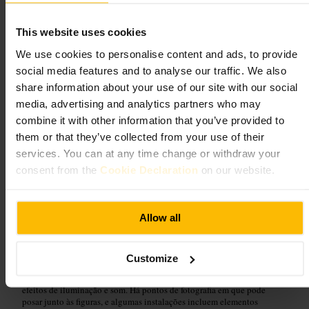
4,1
3,9
This website uses cookies
Imagem /
Whichmuseum
We use cookies to personalise content and ads, to provide
social media features and to analyse our traffic. We also
share information about your use of our site with our social
“
Museu de figuras de cera com momentos
media, advertising and analytics partners who may
para fotografar e aprender.
”
combine it with other information that you’ve provided to
them or that they’ve collected from your use of their
services. You can at any time change or withdraw your
Adequado para
consent from the
Cookie Declaration
on our website.
#
Museudecerda
#
Museus
#
Diversãoemfamília
#
Cultura
#
Fotografia
#
Dublin
Allow all
O que esperar
Customize
Salas temáticas com figuras de cera, painéis informativos e zonas com
efeitos de iluminação e som. Há pontos de fotografia em que pode
posar junto às figuras, e algumas instalações incluem elementos