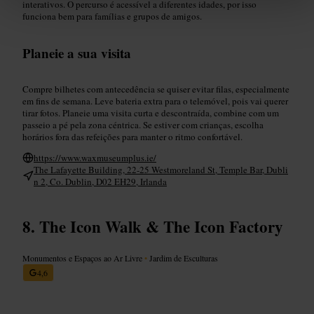
interativos. O percurso é acessível a diferentes idades, por isso
funciona bem para famílias e grupos de amigos.
Planeie a sua visita
Compre bilhetes com antecedência se quiser evitar filas, especialmente
em fins de semana. Leve bateria extra para o telemóvel, pois vai querer
tirar fotos. Planeie uma visita curta e descontraída, combine com um
passeio a pé pela zona céntrica. Se estiver com crianças, escolha
horários fora das refeições para manter o ritmo confortável.
https://www.waxmuseumplus.ie/
The Lafayette Building, 22-25 Westmoreland St, Temple Bar, Dubli
n 2, Co. Dublin, D02 EH29, Irlanda
The Icon Walk & The Icon Factory
Monumentos e Espaços ao Ar Livre
•
Jardim de Esculturas
4,6