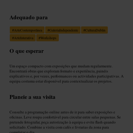
Adequado para
#
ArteContemporânea
#
GaleriaIndependente
#
CulturaDublin
#
ArteInterativa
#
Workshops
O que esperar
Um espaço compacto com exposições que mudam regularmente.
Encontrará obras que exploram formato e experiência, painéis
explicativos e, por vezes, performances ou actividades participativas. A
equipa costuma estar disponível para contextualizar os projetos.
Planeie a sua visita
Consulte a programação online antes de ir para saber exposições e
oficinas. Leve roupa confortável para circular entre salas pequenas. Se
pretende fotografar, peça autorização à equipa e evite flash quando
solicitado. Combine a visita com cafés e livrarias da zona para
completar o dia.