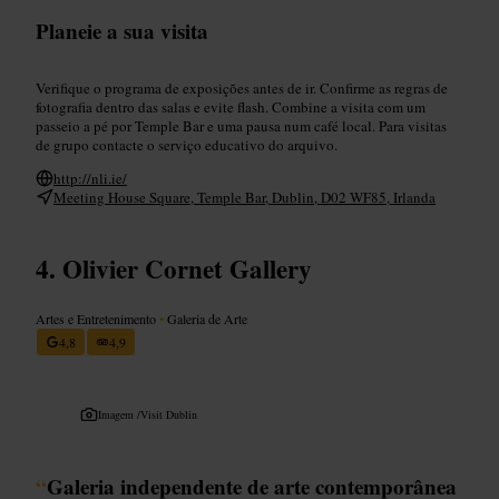
Planeie a sua visita
Verifique o programa de exposições antes de ir. Confirme as regras de
fotografia dentro das salas e evite flash. Combine a visita com um
passeio a pé por Temple Bar e uma pausa num café local. Para visitas
de grupo contacte o serviço educativo do arquivo.
http://nli.ie/
Meeting House Square, Temple Bar, Dublin, D02 WF85, Irlanda
Olivier Cornet Gallery
Artes e Entretenimento
•
Galeria de Arte
4,8
4,9
Imagem /
Visit Dublin
“
Galeria independente de arte contemporânea