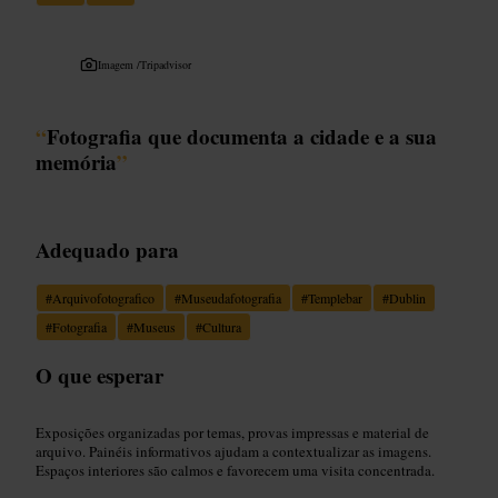
Imagem /
Tripadvisor
“
Fotografia que documenta a cidade e a sua
memória
”
Adequado para
#
Arquivofotografico
#
Museudafotografia
#
Templebar
#
Dublin
#
Fotografia
#
Museus
#
Cultura
O que esperar
Exposições organizadas por temas, provas impressas e material de
arquivo. Painéis informativos ajudam a contextualizar as imagens.
Espaços interiores são calmos e favorecem uma visita concentrada.