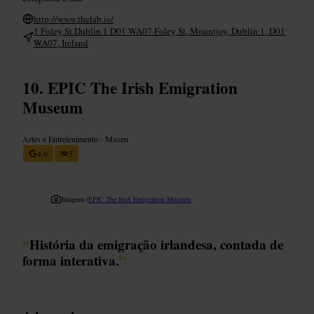
http://www.thelab.ie/
1 Foley St Dublin 1 D01 WA07 Foley St, Mountjoy, Dublin 1, D01
WA07, Ireland
EPIC The Irish Emigration
Museum
Artes e Entretenimento
•
Museu
4,6
5
Imagem /
EPIC The Irish Emigration Museum
“
História da emigração irlandesa, contada de
forma interativa.
”