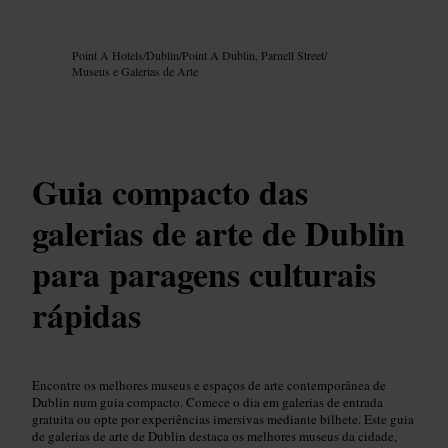
Imagem /
Google AI
Point A Hotels
/
Dublin
/
Point A Dublin, Parnell Street
/
Museus e Galerias de Arte
Guia compacto das
galerias de arte de Dublin
para paragens culturais
rápidas
Encontre os melhores museus e espaços de arte contemporânea de
Dublin num guia compacto. Comece o dia em galerias de entrada
gratuita ou opte por experiências imersivas mediante bilhete. Este guia
de galerias de arte de Dublin destaca os melhores museus da cidade,