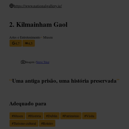
https://www.nationalgallery.ie/
Kilmainham Gaol
Artes e Entretenimento
•
Museu
4,7
4,5
Imagem /
Steve Trice
“
Uma antiga prisão, uma história preservada
”
Adequado para
#
Museu
#
História
#
Dublin
#
Património
#
Visita
#
Turismo-cultural
#
Roteiro