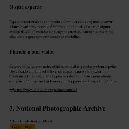
O que esperar
Espere percorrer áreas com pedra e ferro, ver celas originais e ouvir
relatos históricos. A visita é sobretudo informativa e exige algum
esforço físico: há escadas e passagens estreitas. Ambiente reservado,
adequado a quem procura contexto e detalhe.
Planeie a sua visita
Reserve bilhetes com antecedência, as visitas guiadas podem esgotar.
Use calçado confortável e leve um casaco para o pátio exterior.
Confirme a língua da visita se precisar de explicações num idioma
específico. Planeie incluir tempo para ler painéis e fotografar detalhes.
https://www.kilmainhamgaolmuseum.ie/
National Photographic Archive
Artes e Entretenimento
•
Museu
4,3
4,4