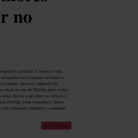
ar no
ompacto e prático. Comece o dia
s tranquilos nos parques urbanos e
s centrais, museus imperdíveis,
as dicas locais de Dublin para evitar
 rotas fáceis a pé entre as atrações
r em Dublin, com conselhos claros
ar um itinerário simples e confiante
13 min de leitura