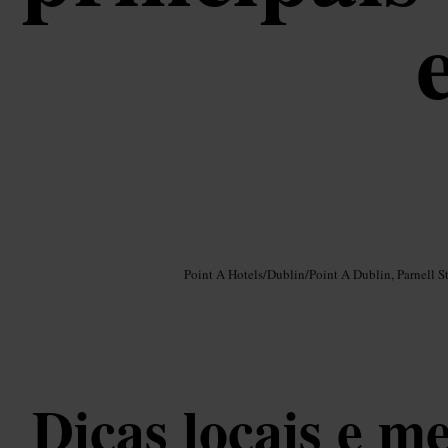
Imagem /
Google AI
Point A Hotels
/
Dublin
/
Point A Dublin, Parnell St
Dicas locais e m