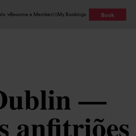
els
Become a Member
My Bookings
Book
Dublin —
s anfitriões