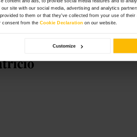
e content and ads, to provide social media features and to analy
das às salas de estado. Use calçado
 our site with our social media, advertising and analytics partn
ável, o tempo muda com frequência.
 provided to them or that they’ve collected from your use of thei
r consent from the
Cookie Declaration
on our website.
Customize
trício