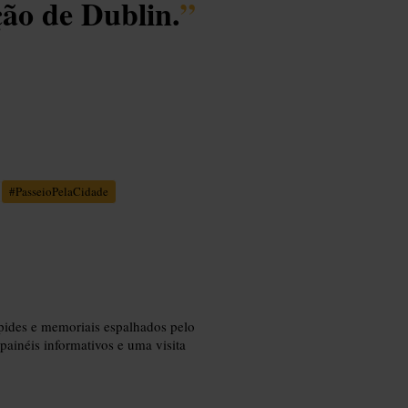
ção de Dublin.
”
#
PasseioPelaCidade
ápides e memoriais espalhados pelo
m painéis informativos e uma visita