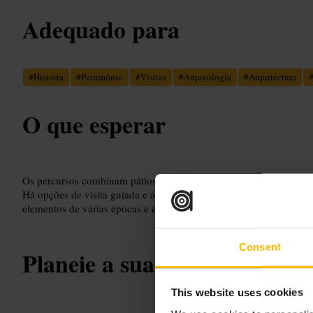
Adequado para
#
História
#
Património
#
Visitas
#
Arqueologia
#
Arquitectura
O que esperar
Os percursos combinam pátios em pedra, salas ornamentadas e exp
Há opções de visita guiada e áreas para explorar por conta própria
elementos de várias épocas e estilos arquitetónicos.
Consent
Planeie a sua visita
This website uses cookies