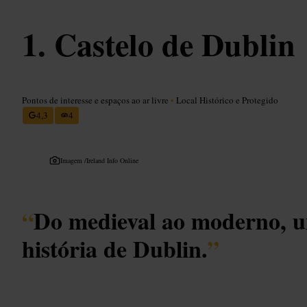
Castelo de Dublin
Pontos de interesse e espaços ao ar livre
•
Local Histórico e Protegido
4,3
4
Imagem /
Ireland Info Online
“
Do medieval ao moderno, u
história de Dublin.
”