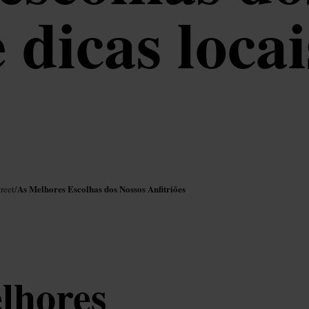
e dicas locai
As Melhores Escolhas dos Nossos Anfitriões
reet
/
elhores