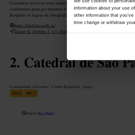
We use cookies to personalis
Considere reservar com antecedência quando existirem visitas guia
information about your use of
confortável para pavimentos irregulares e leve uma capa imperme
Respeite as regras de fotografia e as áreas sinalizadas.
other information that you’ve
time change or withdraw you
https://dublincastle.ie/
Dame St, Dublin 2, Co. Dublin, Irlanda
Catedral de São Pa
Comunidade e Governo
•
Centro Espiritual
•
Igreja
4,5
4,5
Imagem /
Becca Walker