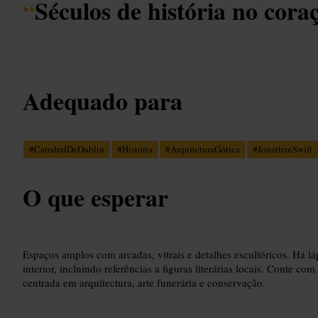
“
Séculos de história no cora
Adequado para
#
CatedralDeDublin
#
História
#
ArquiteturaGótica
#
JonathanSwift
O que esperar
Espaços amplos com arcadas, vitrais e detalhes escultóricos. Há l
interior, incluindo referências a figuras literárias locais. Conte co
centrada em arquitectura, arte funerária e conservação.