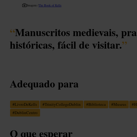
Imagem /
The Book of Kells
“
Manuscritos medievais, prat
históricas, fácil de visitar.
”
Adequado para
#
LivroDeKells
#
TrinityCollegeDublin
#
Biblioteca
#
Museus
#
H
#
DublinCentro
O que esperar