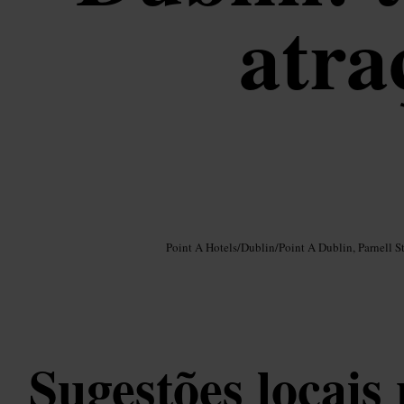
atra
Imagem /
Google AI
Point A Hotels
/
Dublin
/
Point A Dublin, Parnell St
Sugestões locais