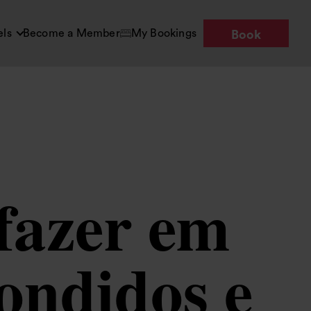
els
Become a Member
My Bookings
Book
 fazer em
ondidos e