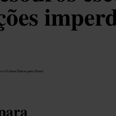
ções imperd
Coisas Únicas para Fazer
reet
/
 para