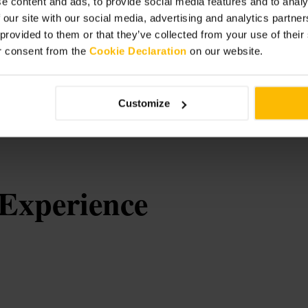
e content and ads, to provide social media features and to analy
 our site with our social media, advertising and analytics partn
 provided to them or that they’ve collected from your use of thei
r consent from the
Cookie Declaration
on our website.
confirme o ponto de encontro pelo
vel quando houver previsão de
 semana. Os guias normalmente
Customize
 Experience