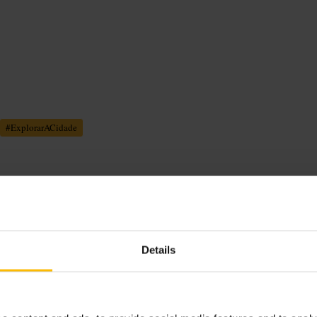
#
ExplorarACidade
da cidade, anedotas e recomendações
aragens para fotos e perguntas. A
Details
amigos, casais e viajantes a solo.