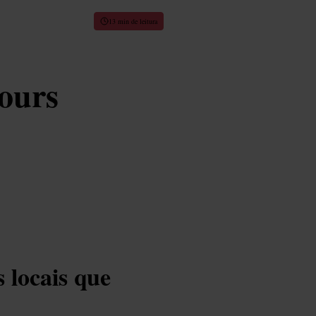
13 min de leitura
ours
 locais que