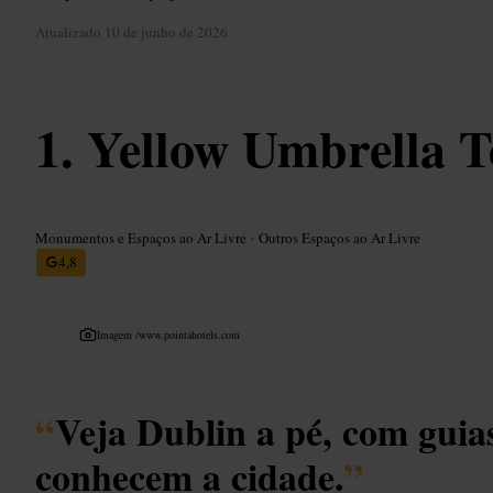
Atualizado
10 de junho de 2026
Yellow Umbrella T
Monumentos e Espaços ao Ar Livre
•
Outros Espaços ao Ar Livre
4,8
Imagem /
www.pointahotels.com
“
Veja Dublin a pé, com guias
conhecem a cidade.
”