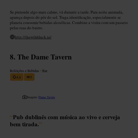
Se pretende algo mais calmo, vá durante a tarde. Para noite animada,
apareça depois do pôr do sol. Traga identificação, especialmente se
planeia consumir bebidas alcoólicas. Combine a visita com um passeio
pelas ruas do bairro.
http://thewildduck.ie/
The Dame Tavern
Refeições e Bebidas
•
Bar
4,6
5
Imagem /
Dame Tavern
“
Pub dublinês com música ao vivo e cerveja
bem tirada.
”