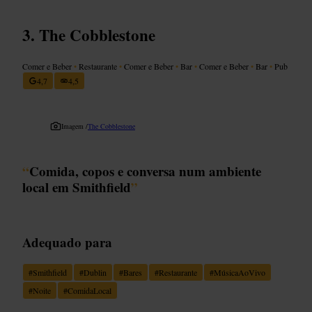
The Cobblestone
Comer e Beber
•
Restaurante
•
Comer e Beber
•
Bar
•
Comer e Beber
•
Bar
•
Pub
4,7
4,5
Imagem /
The Cobblestone
“
Comida, copos e conversa num ambiente
local em Smithfield
”
Adequado para
#
Smithfield
#
Dublin
#
Bares
#
Restaurante
#
MúsicaAoVivo
#
Noite
#
ComidaLocal