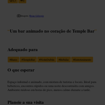
4,5
4
Imagem /
Brian Gillespie
“
Um bar animado no coração de Temple Bar
”
Adequado para
#
Bares
#
TempleBar
#
NoiteDublin
#
Bebidas
#
Entretenimento
O que esperar
Espaço informal e animado, com mistura de turistas e locais. Ideal para
bebericos, encontros rápidos ou uma noite descontraída com amigos.
Ambiente ruidoso em horas de pico, menos calmo durante a tarde.
Planeie a sua visita