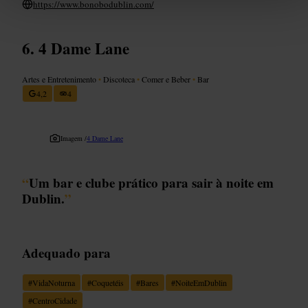
https://www.bonobodublin.com/
4 Dame Lane
Artes e Entretenimento
•
Discoteca
•
Comer e Beber
•
Bar
4,2
4
Imagem /
4 Dame Lane
“
Um bar e clube prático para sair à noite em
Dublin.
”
Adequado para
#
VidaNoturna
#
Coquetéis
#
Bares
#
NoiteEmDublin
#
CentroCidade