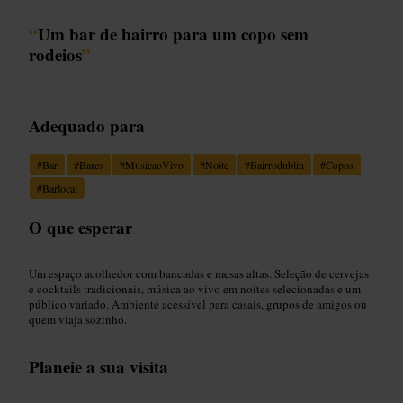
“
Um bar de bairro para um copo sem
rodeios
”
Adequado para
#
Bar
#
Bares
#
MúsicaoVivo
#
Noite
#
Bairrodublin
#
Copos
#
Barlocal
O que esperar
Um espaço acolhedor com bancadas e mesas altas. Seleção de cervejas
e cocktails tradicionais, música ao vivo em noites selecionadas e um
público variado. Ambiente acessível para casais, grupos de amigos ou
quem viaja sozinho.
Planeie a sua visita