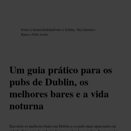
Imagem /
Google AI
Point A Hotels
/
Dublin
/
Point A Dublin, The Liberties
/
Bares e Pubs locais
Um guia prático para os
pubs de Dublin, os
melhores bares e a vida
noturna
Encontre os melhores bares em Dublin e os pubs mais apreciados da
cidade. Este guia de pubs tradicionais irlandeses indica-lhe as sessões