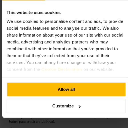
This website uses cookies
Adequado para
We use cookies to personalise content and ads, to provide
#
Restaurante
#
Bar
#
Café
#
Coquetéis
#
Smithfield
#
InnsQuay
social media features and to analyse our traffic. We also
share information about your use of our site with our social
#
Noite
#
Amigos
media, advertising and analytics partners who may
O que esperar
combine it with other information that you’ve provided to
them or that they’ve collected from your use of their
Ambiente informal com música ambiente e serviço atento. Menu
services. You can at any time change or withdraw your
pensado para comer e beber sem cerimónias, com opções para partilhar.
consent from the
Cookie Declaration
on our website.
Ótimo para encontros com amigos, saídas a dois ou uma pausa em
trabalho fora do escritório.
Allow all
Planeie a sua visita
Customize
Reserve se for um grupo ou visitar à noite, especialmente ao fim de
semana. Chegue mais cedo se preferir um lugar mais calmo. Pergunte
ao staff por sugestões do dia. Combine a visita com um passeio pelo
bairro para sentir a vida local.