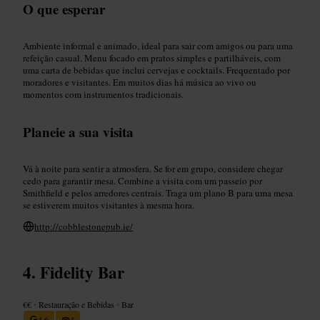
O que esperar
Ambiente informal e animado, ideal para sair com amigos ou para uma
refeição casual. Menu focado em pratos simples e partilháveis, com
uma carta de bebidas que inclui cervejas e cocktails. Frequentado por
moradores e visitantes. Em muitos dias há música ao vivo ou
momentos com instrumentos tradicionais.
Planeie a sua visita
Vá à noite para sentir a atmosfera. Se for em grupo, considere chegar
cedo para garantir mesa. Combine a visita com um passeio por
Smithfield e pelos arredores centrais. Traga um plano B para uma mesa
se estiverem muitos visitantes à mesma hora.
http://cobblestonepub.ie/
Fidelity Bar
€€
•
Restauração e Bebidas
•
Bar
4,6
4