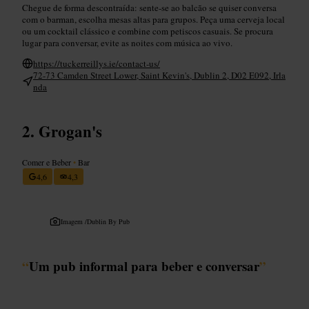
Chegue de forma descontraída: sente-se ao balcão se quiser conversa
com o barman, escolha mesas altas para grupos. Peça uma cerveja local
ou um cocktail clássico e combine com petiscos casuais. Se procura
lugar para conversar, evite as noites com música ao vivo.
https://tuckerreillys.ie/contact-us/
72-73 Camden Street Lower, Saint Kevin's, Dublin 2, D02 E092, Irla
nda
Grogan's
Comer e Beber
•
Bar
4,6
4,3
Imagem /
Dublin By Pub
“
Um pub informal para beber e conversar
”