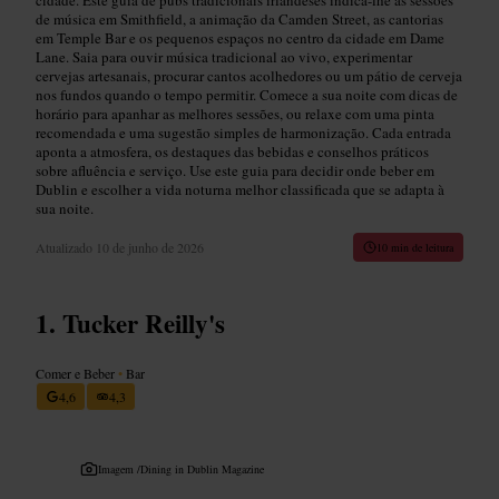
de música em Smithfield, a animação da Camden Street, as cantorias
em Temple Bar e os pequenos espaços no centro da cidade em Dame
Lane. Saia para ouvir música tradicional ao vivo, experimentar
cervejas artesanais, procurar cantos acolhedores ou um pátio de cerveja
nos fundos quando o tempo permitir. Comece a sua noite com dicas de
horário para apanhar as melhores sessões, ou relaxe com uma pinta
recomendada e uma sugestão simples de harmonização. Cada entrada
aponta a atmosfera, os destaques das bebidas e conselhos práticos
sobre afluência e serviço. Use este guia para decidir onde beber em
Dublin e escolher a vida noturna melhor classificada que se adapta à
sua noite.
Atualizado
10 de junho de 2026
10 min de leitura
Tucker Reilly's
Comer e Beber
•
Bar
4,6
4,3
Imagem /
Dining in Dublin Magazine