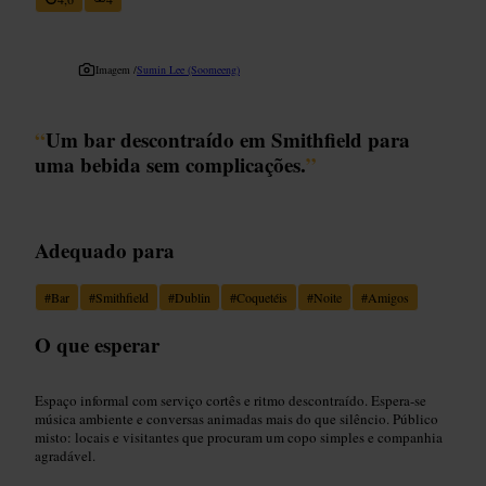
Imagem /
Sumin Lee (Soomeeng)
“
Um bar descontraído em Smithfield para
uma bebida sem complicações.
”
Adequado para
#
Bar
#
Smithfield
#
Dublin
#
Coquetéis
#
Noite
#
Amigos
O que esperar
Espaço informal com serviço cortês e ritmo descontraído. Espera-se
música ambiente e conversas animadas mais do que silêncio. Público
misto: locais e visitantes que procuram um copo simples e companhia
agradável.