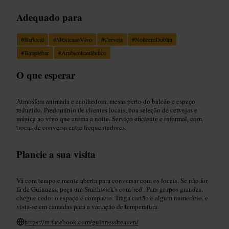
Adequado para
#
Barlocal
#
MúsicaaoVivo
#
Cerveja
#
NoiteemDublin
#
Templebar
#
Ambienteautêntico
O que esperar
Atmosfera animada e acolhedora, mesas perto do balcão e espaço
reduzido. Predomínio de clientes locais, boa seleção de cervejas e
música ao vivo que anima a noite. Serviço eficiente e informal, com
trocas de conversa entre frequentadores.
Planeie a sua visita
Vá com tempo e mente aberta para conversar com os locais. Se não for
fã de Guinness, peça um Smithwick's com 'red'. Para grupos grandes,
chegue cedo: o espaço é compacto. Traga cartão e algum numerário, e
vista-se em camadas para a variação de temperatura.
https://m.facebook.com/guinnessheaven/