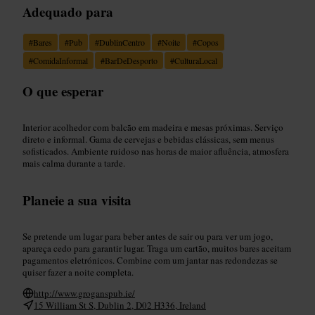
Adequado para
#
Bares
#
Pub
#
DublinCentro
#
Noite
#
Copos
#
ComidaInformal
#
BarDeDesporto
#
CulturaLocal
O que esperar
Interior acolhedor com balcão em madeira e mesas próximas. Serviço
direto e informal. Gama de cervejas e bebidas clássicas, sem menus
sofisticados. Ambiente ruidoso nas horas de maior afluência, atmosfera
mais calma durante a tarde.
Planeie a sua visita
Se pretende um lugar para beber antes de sair ou para ver um jogo,
apareça cedo para garantir lugar. Traga um cartão, muitos bares aceitam
pagamentos eletrónicos. Combine com um jantar nas redondezas se
quiser fazer a noite completa.
http://www.groganspub.ie/
15 William St S, Dublin 2, D02 H336, Ireland