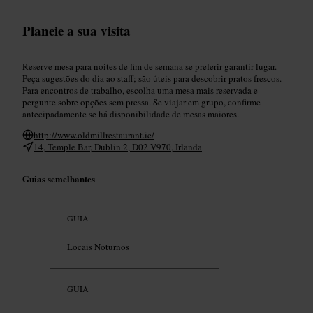
Planeie a sua visita
Reserve mesa para noites de fim de semana se preferir garantir lugar.
Peça sugestões do dia ao staff; são úteis para descobrir pratos frescos.
Para encontros de trabalho, escolha uma mesa mais reservada e
pergunte sobre opções sem pressa. Se viajar em grupo, confirme
antecipadamente se há disponibilidade de mesas maiores.
http://www.oldmillrestaurant.ie/
14, Temple Bar, Dublin 2, D02 V970, Irlanda
Guias semelhantes
GUIA
Locais Noturnos
GUIA