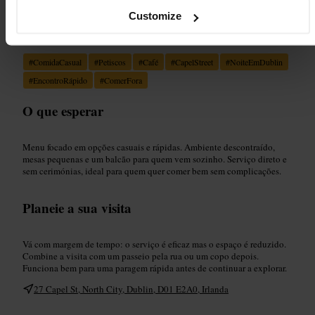
Customize
Adequado para
#
ComidaCasual
#
Petiscos
#
Café
#
CapelStreet
#
NoiteEmDublin
#
EncontroRápido
#
ComerFora
O que esperar
Menu focado em opções casuais e rápidas. Ambiente descontraído,
mesas pequenas e um balcão para quem vem sozinho. Serviço direto e
sem cerimónias, ideal para quem quer comer bem sem complicações.
Planeie a sua visita
Vá com margem de tempo: o serviço é eficaz mas o espaço é reduzido.
Combine a visita com um passeio pela rua ou um copo depois.
Funciona bem para uma paragem rápida antes de continuar a explorar.
27 Capel St, North City, Dublin, D01 E2A0, Irlanda