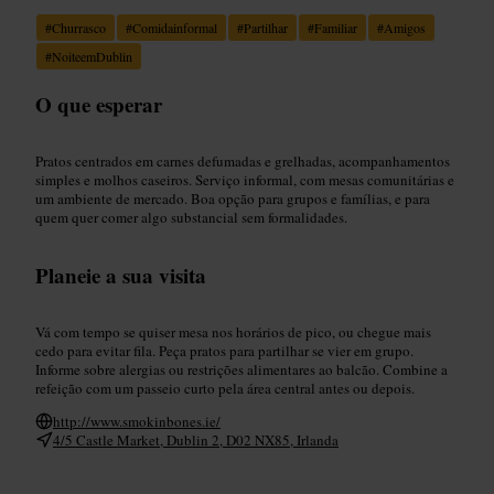
#
Churrasco
#
Comidainformal
#
Partilhar
#
Familiar
#
Amigos
#
NoiteemDublin
O que esperar
Pratos centrados em carnes defumadas e grelhadas, acompanhamentos
simples e molhos caseiros. Serviço informal, com mesas comunitárias e
um ambiente de mercado. Boa opção para grupos e famílias, e para
quem quer comer algo substancial sem formalidades.
Planeie a sua visita
Vá com tempo se quiser mesa nos horários de pico, ou chegue mais
cedo para evitar fila. Peça pratos para partilhar se vier em grupo.
Informe sobre alergias ou restrições alimentares ao balcão. Combine a
refeição com um passeio curto pela área central antes ou depois.
http://www.smokinbones.ie/
4/5 Castle Market, Dublin 2, D02 NX85, Irlanda