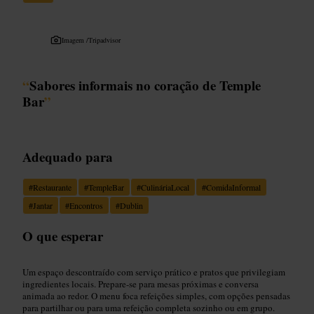
Imagem /
Tripadvisor
“
Sabores informais no coração de Temple
Bar
”
Adequado para
#
Restaurante
#
TempleBar
#
CulináriaLocal
#
ComidaInformal
#
Jantar
#
Encontros
#
Dublin
O que esperar
Um espaço descontraído com serviço prático e pratos que privilegiam
ingredientes locais. Prepare-se para mesas próximas e conversa
animada ao redor. O menu foca refeições simples, com opções pensadas
para partilhar ou para uma refeição completa sozinho ou em grupo.