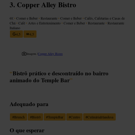
Copper Alley Bistro
€€
•
Comer e Beber
•
Restaurante
•
Comer e Beber
•
Cafés, Cafetarias e Casas de
Chá
•
Café
•
Artes e Entretenimento
•
Comer e Beber
•
Restaurante
•
Restaurante
Italiano
4,5
4,5
Imagem /
Copper Alley Bistro
“
Bistrô prático e descontraído no bairro
animado do Temple Bar
”
Adequado para
#
Brunch
#
Bistrô
#
TempleBar
#
Centro
#
CulináriaIrlandesa
O que esperar