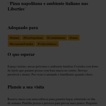
“
Pizza napolitana e ambiente italiano nas
Liberties
”
Adequado para
#
Italiana
#
PizzaNapolitana
#
ComidaItaliana
#
Jantar
#
RestauranteFamiliar
#
VinhosItalianos
O que esperar
Espaço íntimo, mesas próximas e ambiente familiar. Cozinha com forno
de tijolo que garante pizzas com base macia no centro. Serviço
prestável e atento. Por vezes é animado e barulhento quando cheio.
Planeie a sua visita
Reserve mesa com antecedência para garantir lugar, sobretudo ao fim
de semana. Partilhe pizzas e petiscos para provar mais pratos. Pergunte