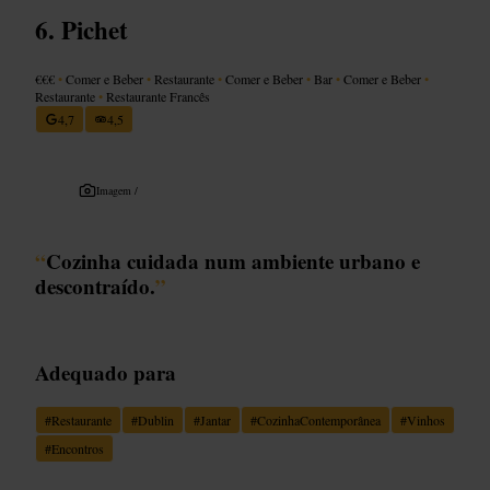
Pichet
€€€
•
Comer e Beber
•
Restaurante
•
Comer e Beber
•
Bar
•
Comer e Beber
•
Restaurante
•
Restaurante Francês
4,7
4,5
Imagem /
“
Cozinha cuidada num ambiente urbano e
descontraído.
”
Adequado para
#
Restaurante
#
Dublin
#
Jantar
#
CozinhaContemporânea
#
Vinhos
#
Encontros