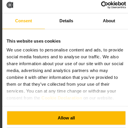
Planeie a sua visita
Reserve com antecedência para a hora de jantar, sobretudo ao fim de
Consent
Details
About
semana. Peça uma mesa junto à janela se quiser vistas. Avise sobre
alergias alimentares no momento da reserva. Combine o jantar com um
passeio pelas margens do rio antes ou depois.
This website uses cookies
http://www.winding-stair.com/
We use cookies to personalise content and ads, to provide
social media features and to analyse our traffic. We also
White Rabbit Capel Street
share information about your use of our site with our social
media, advertising and analytics partners who may
Refeições e Bebidas
•
Restaurante
combine it with other information that you’ve provided to
4,6
4,4
them or that they’ve collected from your use of their
services. You can at any time change or withdraw your
consent from the
Cookie Declaration
on our website.
Imagem /
www.pointahotels.com
“
Sabores rápidos, cidade por descobrir.
”
Allow all