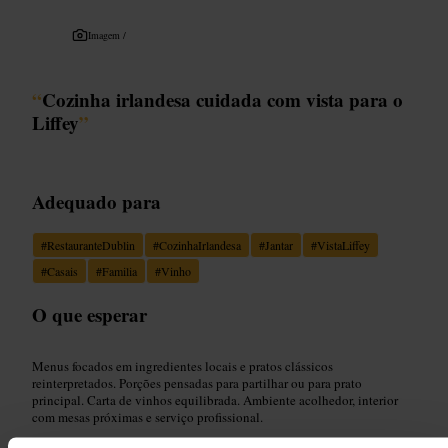
Imagem /
“
Cozinha irlandesa cuidada com vista para o
Liffey
”
Adequado para
#
RestauranteDublin
#
CozinhaIrlandesa
#
Jantar
#
VistaLiffey
#
Casais
#
Familia
#
Vinho
O que esperar
Menus focados em ingredientes locais e pratos clássicos
reinterpretados. Porções pensadas para partilhar ou para prato
principal. Carta de vinhos equilibrada. Ambiente acolhedor, interior
com mesas próximas e serviço profissional.