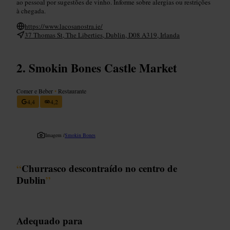
ao pessoal por sugestões de vinho. Informe sobre alergias ou restrições
à chegada.
https://www.lacosanostra.ie/
37 Thomas St, The Liberties, Dublin, D08 A319, Irlanda
Smokin Bones Castle Market
Comer e Beber
•
Restaurante
4,4
4,2
Imagem /
Smokin Bones
“
Churrasco descontraído no centro de
Dublin
”
Adequado para