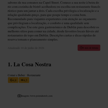
sabores de rua coreanos na Capel Street. Comece a sua noite à beira do
rio com cozinha de bistrô acolhedora ou escolha um restaurante francês
rústico para um jantar a dois. Cada escolha privilegia a localização e a
relação qualidade‑preço, para que poupe tempo e coma bem.
Recomendado para viajantes experientes com atenção ao orçamento
que privilegiam a localização, o conforto e uma qualidade sem
complicações. Use este guia gastronómico de Dublin para descobrir os
melhores sítios para comer na cidade, desde favoritos locais fiáveis até
restaurantes de topo em Dublin. Descrições curtas e dicas rápidas de
reserva tornam o planeamento simples.
Atualizado
10 de junho de 2026
8 min de leitura
La Cosa Nostra
Comer e Beber
•
Restaurante
4,8
4,5
Imagem /
www.pointahotels.com