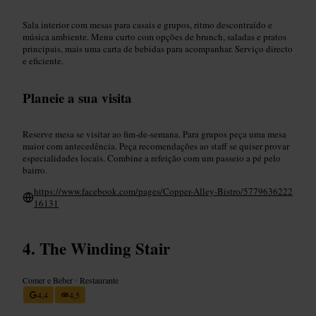
Sala interior com mesas para casais e grupos, ritmo descontraído e
música ambiente. Menu curto com opções de brunch, saladas e pratos
principais, mais uma carta de bebidas para acompanhar. Serviço directo
e eficiente.
Planeie a sua visita
Reserve mesa se visitar ao fim-de-semana. Para grupos peça uma mesa
maior com antecedência. Peça recomendações ao staff se quiser provar
especialidades locais. Combine a refeição com um passeio a pé pelo
bairro.
https://www.facebook.com/pages/Copper-Alley-Bistro/5779636222
16131
The Winding Stair
Comer e Beber
•
Restaurante
4,4
4,5