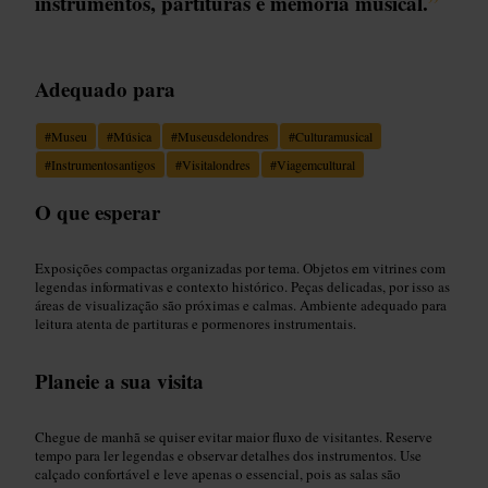
instrumentos, partituras e memória musical.
”
Adequado para
#
Museu
#
Música
#
Museusdelondres
#
Culturamusical
#
Instrumentosantigos
#
Visitalondres
#
Viagemcultural
O que esperar
Exposições compactas organizadas por tema. Objetos em vitrines com
legendas informativas e contexto histórico. Peças delicadas, por isso as
áreas de visualização são próximas e calmas. Ambiente adequado para
leitura atenta de partituras e pormenores instrumentais.
Planeie a sua visita
Chegue de manhã se quiser evitar maior fluxo de visitantes. Reserve
tempo para ler legendas e observar detalhes dos instrumentos. Use
calçado confortável e leve apenas o essencial, pois as salas são