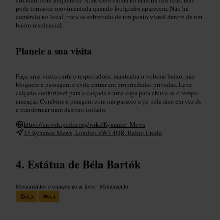
pode tornar‑se movimentada quando fotógrafos aparecem. Não há
comércio no local, trata‑se sobretudo de um ponto visual dentro de um
bairro residencial.
Planeie a sua visita
Faça uma visita curta e respeitadora: mantenha o volume baixo, não
bloqueie a passagem e evite entrar em propriedades privadas. Leve
calçado confortável para a calçada e uma capa para chuva se o tempo
ameaçar. Combine a paragem com um passeio a pé pela área em vez de
a transformar num destino isolado.
https://en.wikipedia.org/wiki/Kynance_Mews
15 Kynance Mews, Londres SW7 4QR, Reino Unido
Estátua de Béla Bartók
Monumentos e espaços ao ar livre
•
Monumento
4,5
4,4