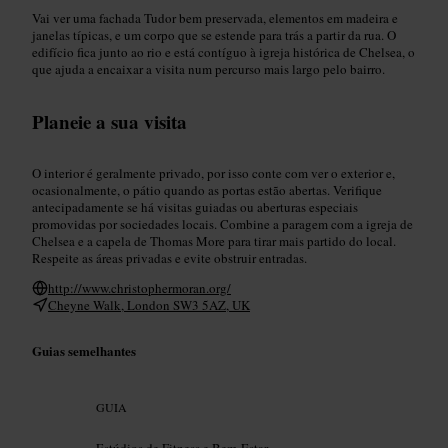
Vai ver uma fachada Tudor bem preservada, elementos em madeira e
janelas típicas, e um corpo que se estende para trás a partir da rua. O
edifício fica junto ao rio e está contíguo à igreja histórica de Chelsea, o
que ajuda a encaixar a visita num percurso mais largo pelo bairro.
Planeie a sua visita
O interior é geralmente privado, por isso conte com ver o exterior e,
ocasionalmente, o pátio quando as portas estão abertas. Verifique
antecipadamente se há visitas guiadas ou aberturas especiais
promovidas por sociedades locais. Combine a paragem com a igreja de
Chelsea e a capela de Thomas More para tirar mais partido do local.
Respeite as áreas privadas e evite obstruir entradas.
http://www.christophermoran.org/
Cheyne Walk, London SW3 5AZ, UK
Guias semelhantes
GUIA