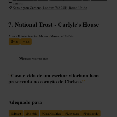
uments
Kensington Gardens, Londres W2 2UH, Reino Unido
National Trust - Carlyle's House
Artes e Entretenimento
•
Museu
•
Museu de História
4,6
4,6
Imagem /
National Trust
“
Casa e vida de um escritor vitoriano bem
preservada no coração de Chelsea.
”
Adequado para
#
Museu
#
História
#
CasaHistórica
#
Literatura
#
Património