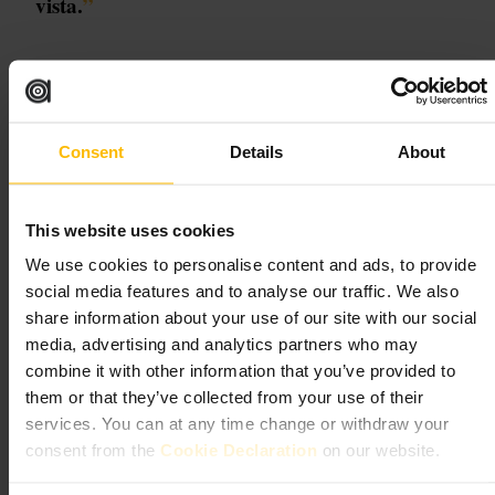
vista.
”
Adequado para
#
Arquitetura
#
História
#
Design
#
Londres
#
Vitoriano
Consent
Details
About
O que esperar
This website uses cookies
Vai ver uma estrutura vertical marcada por torreões, janelas trabalhadas
e elementos decorativos vitorianos. O acesso ao interior é limitado, por
We use cookies to personalise content and ads, to provide
isso a observação exterior e a leitura dos painéis ou folhetos
social media features and to analyse our traffic. We also
informativos costumam ser o principal ponto de contacto. A
share information about your use of our site with our social
experiência é mais sobre detalhe arquitetónico do que sobre um
passeio turístico tradicional.
media, advertising and analytics partners who may
combine it with other information that you’ve provided to
Planeie a sua visita
them or that they’ve collected from your use of their
services. You can at any time change or withdraw your
consent from the
Cookie Declaration
on our website.
Confirme antecipadamente se há visitas guiadas ou dias de portas
abertas. Respeite o carácter residencial da rua: mantenha a calma e
evite estacionar em locais proibidos. Combine a paragem com uma