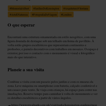
#
MemorialAlbert
#
JardinsDeKensington
#
ArquiteturaVitoriana
#
ArteENatureza
#
FotografiaDeViagem
#
Londres
O que esperar
Encontrará uma estrutura ornamentada em estilo neogótico, com uma
figura dourada de destaque sob um telhado em forma de pavilhão. À
volta estão grupos escultóricos que representam continentes e
profissões, e painéis decorativos com trabalhos em mosaico. O espaço é
exterior, por isso o contacto com o monumento é visual e fotográfico
mais do que interativo.
Planeie a sua visita
Combine a visita com um passeio pelos jardins e com os museus da
zona. Leve máquina ou smartphone com bateria, calçado confortável e
um casaco para vento. Se viaja com crianças, há espaço para correr nas
imediações. Reserve tempo para caminhar à volta do monumento e ver
os detalhes escultóricos a partir de vários ângulos.
https://www.royalparks.org.uk/visit/parks/kensington-gardens/mon