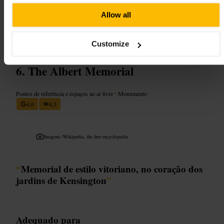
visita a espaços culturais ou a jardins próximos para completar a
Allow all
manhã ou a tarde.
https://historicengland.org.uk/listing/the-list/list-entry/1225632
29 Melbury Rd, London W14 8AB, UK
Customize
The Albert Memorial
Pontos de referência e espaços ao ar livre
•
Monumento
4,6
4,3
Imagem /
Wikipedia, the free encyclopedia
“
Memorial de estilo vitoriano, no coração dos
jardins de Kensington
”
Adequado para