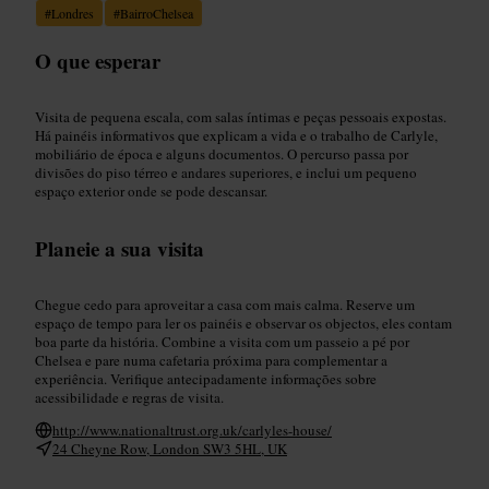
#
Londres
#
BairroChelsea
O que esperar
Visita de pequena escala, com salas íntimas e peças pessoais expostas.
Há painéis informativos que explicam a vida e o trabalho de Carlyle,
mobiliário de época e alguns documentos. O percurso passa por
divisões do piso térreo e andares superiores, e inclui um pequeno
espaço exterior onde se pode descansar.
Planeie a sua visita
Chegue cedo para aproveitar a casa com mais calma. Reserve um
espaço de tempo para ler os painéis e observar os objectos, eles contam
boa parte da história. Combine a visita com um passeio a pé por
Chelsea e pare numa cafetaria próxima para complementar a
experiência. Verifique antecipadamente informações sobre
acessibilidade e regras de visita.
http://www.nationaltrust.org.uk/carlyles-house/
24 Cheyne Row, London SW3 5HL, UK