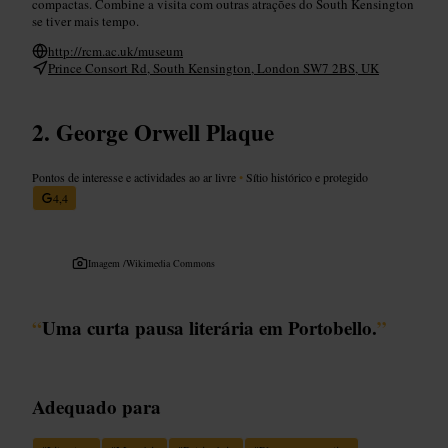
compactas. Combine a visita com outras atrações do South Kensington
se tiver mais tempo.
http://rcm.ac.uk/museum
Prince Consort Rd, South Kensington, London SW7 2BS, UK
George Orwell Plaque
Pontos de interesse e actividades ao ar livre
•
Sítio histórico e protegido
4,4
Imagem /
Wikimedia Commons
“
Uma curta pausa literária em Portobello.
”
Adequado para