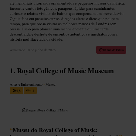
até memoriais vitorianos ornamentados e pequenos museus da música.
Encontre cantos fotogénicos, paragens rápidas para caminhantes
curiosos e relatos vívidos de bairros que compensam um breve desvio.
O guia foca em passeios curtos, direções claras e dicas que poupam
tempo, para que possa visitar os melhores marcos de Londres sem
pressa. Use-o para planear uma manhã eficiente ou uma tarde
descontraída e desfrute de encontros autênticos e imediatos com a
história multifacetada da cidade.
Atualizado
10 de junho de 2026
10 min de leitura
Royal College of Music Museum
Artes e Entretenimento
•
Museu
4,8
4,4
Imagem /
Royal College of Music
“
Museu do Royal College of Music: