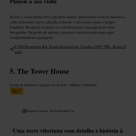
Planeie a sua visita
Inclua a visita numa rota a pé pelo bairro, juntamente com os museus e
cafés próximos. Leve calçado cómodo e um casaco para o tempo
londrino. Respeite os peões e evite bloquear a passagem ao tirar
fotografias. Se gosta de música, procure contextos próximos que
complementem a paragem.
9 Old Brompton Rd, South Kensington, Londres SW5 9HL, Reino U
nido
The Tower House
Locais de interesse e espaços ao ar livre
•
Edifício / Estrutura
4,7
Imagem /
London, The Unfinished City.
“
Uma torre vitoriana com detalhe e história à