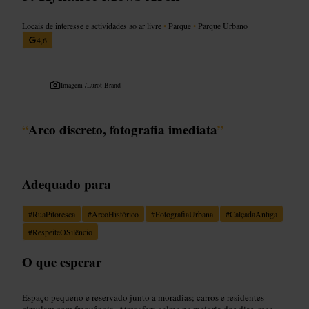
Locais de interesse e actividades ao ar livre
•
Parque
•
Parque Urbano
4,6
Imagem /
Lurot Brand
“
Arco discreto, fotografia imediata
”
Adequado para
#
RuaPitoresca
#
ArcoHistórico
#
FotografiaUrbana
#
CalçadaAntiga
#
RespeiteOSilêncio
O que esperar
Espaço pequeno e reservado junto a moradias; carros e residentes
circulam com frequência. Atmosfera calma na maioria dos dias, mas