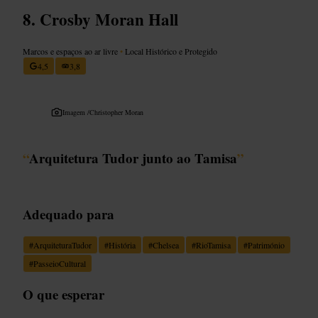
Crosby Moran Hall
Marcos e espaços ao ar livre
•
Local Histórico e Protegido
4,5
3,8
Imagem /
Christopher Moran
“
Arquitetura Tudor junto ao Tamisa
”
Adequado para
#
ArquiteturaTudor
#
História
#
Chelsea
#
RioTamisa
#
Património
#
PasseioCultural
O que esperar