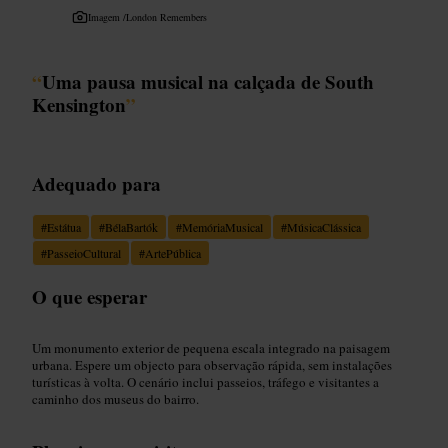
Imagem /
London Remembers
“
Uma pausa musical na calçada de South
Kensington
”
Adequado para
#
Estátua
#
BélaBartók
#
MemóriaMusical
#
MúsicaClássica
#
PasseioCultural
#
ArtePública
O que esperar
Um monumento exterior de pequena escala integrado na paisagem
urbana. Espere um objecto para observação rápida, sem instalações
turísticas à volta. O cenário inclui passeios, tráfego e visitantes a
caminho dos museus do bairro.