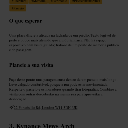
#
Literatura
#
Memória
#
Património
#
Placacomemorativa
#
Passeio
O que esperar
Uma placa discreta afixada na fachada de um prédio. Texto legível de
perto e pouco mais além do que a própria marca. Não há espaço
expositivo nem visita guiada; trata-se de um ponto de memória pública
e de passagem.
Planeie a sua visita
Faça deste ponto uma paragem curta dentro de um passeio mais longo.
Leve calçado confortável, porque a rua pode estar movimentada.
Respeite o passeio e os moradores quando tirar fotografias. Combine a
visita com outras descobertas na mesma rua para aproveitar a
deslocação.
22 Portobello Rd, London W11 3DH, UK
Kynance Mews Arch