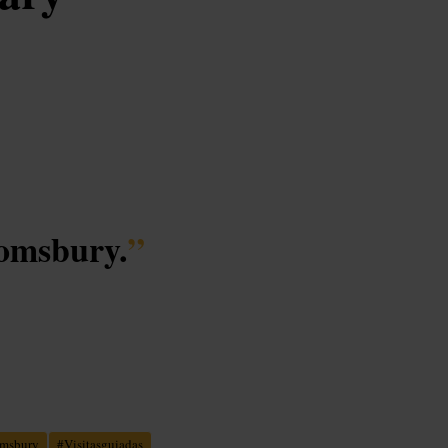
oomsbury.
”
msbury
#
Visitasguiadas