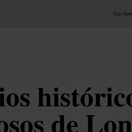
Our Hot
ios históri
osos de Lon