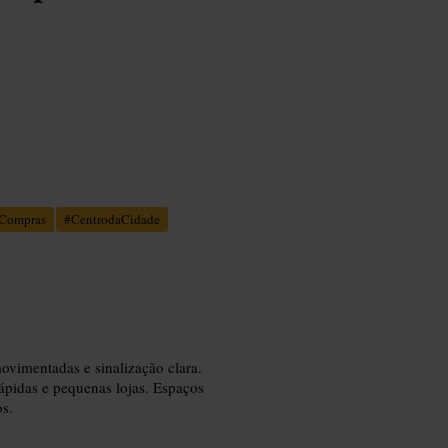
Compras
#
CentrodaCidade
ovimentadas e sinalização clara.
rápidas e pequenas lojas. Espaços
os.