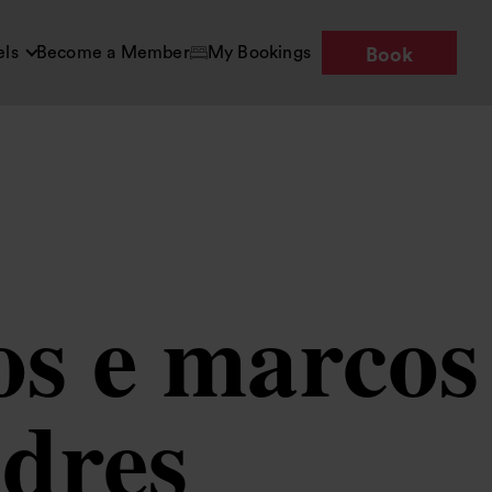
els
Become a Member
My Bookings
Book
cos e marcos
dres