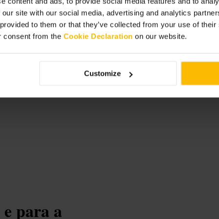
e content and ads, to provide social media features and to analy
 our site with our social media, advertising and analytics partn
 provided to them or that they’ve collected from your use of thei
r consent from the
Cookie Declaration
on our website.
tional
Customize
 e para a