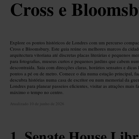
Cross e Blooms
Explore os pontos históricos de Londres com um percurso compact
Cross e Bloomsbury. Este guia reúne os melhores marcos da cidad
arquitectura vitoriana até discretas placas literárias e pequenos m
para fotografias, museus curtos e pequenos jardins que cabem n
descontraída. Saia com direcções claras, horários sensatos e dicas 
pontos a pé ou de metro. Comece o dia numa estação principal, f
descubra histórias numa casa de escritor ou num memorial da guer
Londres para planear passeios eficientes, visitar as atrações mais 
máximo o tempo no centro.
Atualizado
10 de junho de 2026
Senate House Libr