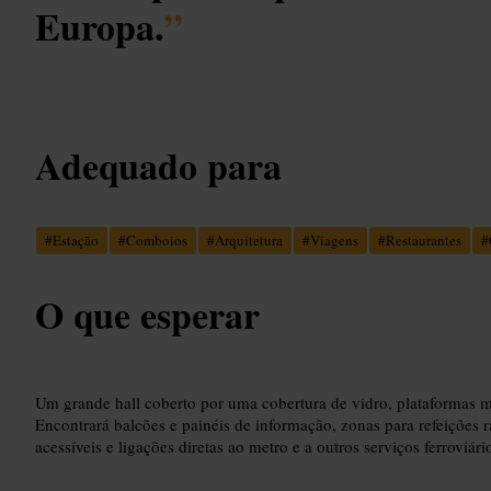
Europa.
”
Adequado para
#
Estação
#
Comboios
#
Arquitetura
#
Viagens
#
Restaurantes
#
O que esperar
Um grande hall coberto por uma cobertura de vidro, plataformas m
Encontrará balcões e painéis de informação, zonas para refeições 
acessíveis e ligações diretas ao metro e a outros serviços ferroviári