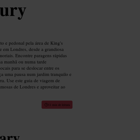
bury
o e pedonal pela área de King's
e em Londres, desde a grandiosa
emoriais. Encontre paragens rápidas
uma manhã ou numa tarde
locais para se deslocar entre os
aça uma pausa num jardim tranquilo e
ra. Use este guia de viagem de
famosas de Londres e aproveitar ao
11 min de leitura
ary