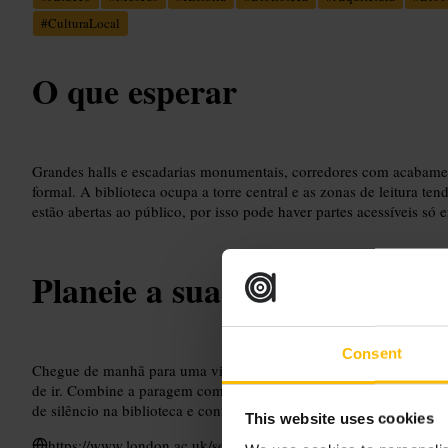
#
CulturaLocal
O que esperar
Grandes halls e escadarias monumentais, corredores com acabamen
formal. A biblioteca ocupa a torre central e as zonas de leitura te
estão abertas ao público, por isso pode haver partes acessíveis só e
Planeie a sua visita
Consent
Chegue de manhã para uma visita mais tranquila. Verifique a dispon
de ir. Combine a paragem com um passeio por Bloomsbury e pelo 
de silêncio na biblioteca e confirme as regras de fotografia no inter
This website uses cookies
https://www.london.ac.uk/senate-house-library