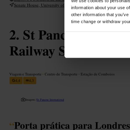
We use cookies to personalis
Senate House, University of, Malet St, London WC1E 7HU, UK
information about your use of
other information that you’ve
time change or withdraw you
St Pancras Interna
Railway Station
Viagem e Transporte
•
Centro de Transporte
•
Estação de Comboios
4,4
4,3
Imagem /
St Pancras International
“
Porta prática para Londres