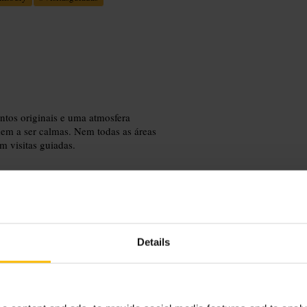
tos originais e uma atmosfera
ndem a ser calmas. Nem todas as áreas
m visitas guiadas.
Details
ibilidade de visitas guiadas antes
British Museum. Respeite as áreas
ior.