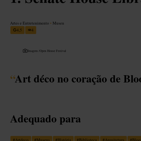
Artes e Entretenimento
•
Museu
4,5
4
Imagem /
Open House Festival
“
Art déco no coração de Bl
Adequado para
#
Artdeco
#
Museus
#
História
#
Biblioteca
#
Arquitetura
#
Bloo