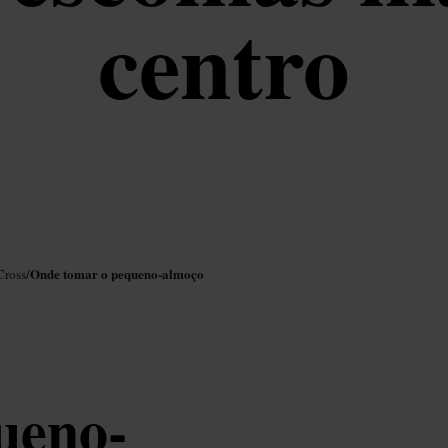
centro
Onde tomar o pequeno-almoço
Cross
/
ueno-