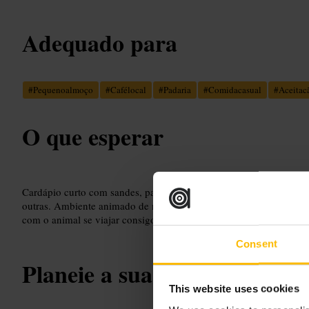
Adequado para
#
Pequenoalmoço
#
Cafélocal
#
Padaria
#
Comidacasual
#
Aceitac
O que esperar
Cardápio curto com sandes, pastelaria fresca e café. Espaço fun
outras. Ambiente animado de manhã e tranquilo a meio da tarde. A
com o animal se viajar consigo.
Consent
Planeie a sua visita
This website uses cookies