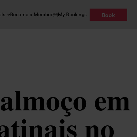
els
Become a Member
My Bookings
Book
-almoço em
atinais no