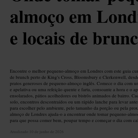
almoço em Londr
e locais de brun
Encontre o melhor pequeno-almoço em Londres com este guia curt
de brunch perto de King's Cross, Bloomsbury e Clerkenwell, desde
pratos generosos de pequeno-almoço inglês. Comece o dia com um 
e apelativa ou uma refeição quente e farta, consoante a hora e o ap
ensolarados, pátios acolhedores ou bistrôs animados de bairro. C
solo, encontros descontraídos ou um rápido lanche para levar antes
para escolher pelo ambiente, pelo tamanho da porção ou pela pro
almoço de Londres ajuda-o a encontrar onde tomar pequeno-alm
para que possa comer bem, poupar tempo e começar o dia com ca
Atualizado
10 de junho de 2026