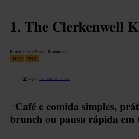
The Clerkenwell K
Restaurantes e Bares
•
Restaurante
4,6
4,2
Imagem /
The Clerkenwell Kitchen
“
Café e comida simples, prá
brunch ou pausa rápida em 