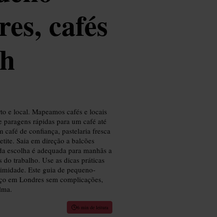
es, cafés
ch
o e local. Mapeamos cafés e locais
 paragens rápidas para um café até
café de confiança, pastelaria fresca
etite. Saia em direção a balcões
ada escolha é adequada para manhãs a
 do trabalho. Use as dicas práticas
ximidade. Este guia de pequeno-
oço em Londres sem complicações,
lma.
6 min de leitura