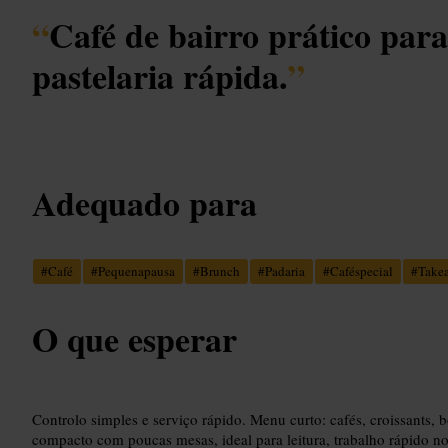
“
Café de bairro prático par
pastelaria rápida.
”
Adequado para
#
Café
#
Pequenapausa
#
Brunch
#
Padaria
#
Caféspecial
#
Take
O que esperar
Controlo simples e serviço rápido. Menu curto: cafés, croissants, 
compacto com poucas mesas, ideal para leitura, trabalho rápido no