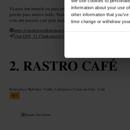
We use cookies to personalis
information about your use of
Vá para um brunch ou para um café e um croissant. Se estiver em 
parede para menos ruído. Para grupos maiores, chegue cedo; o es
other information that you’ve
com um passeio a pé pela área para aproveitar o bairro.
time change or withdraw you
https://clerkenwellkitchenevents.co.uk/
Unit G05, 31 Clerkenwell Close, London EC1R 0AT, UK
RASTRO CAFÉ
Refeições e Bebidas
•
Cafés, Cafetarias e Casas de Chá
•
Café
5
Imagem /
Hot Dinners