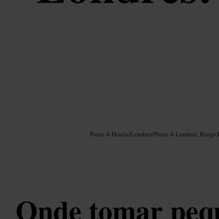
Imagem /
Google AI
Point A Hotels
/
Londres
/
Point A Londres, Kings 
Onde tomar peq