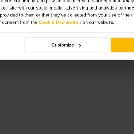
e content and ads, to provide social media features and to analy
 our site with our social media, advertising and analytics partn
trabalho, escolha uma mesa junto à
paço é compacto. Combine a visita
 provided to them or that they’ve collected from your use of thei
r consent from the
Cookie Declaration
on our website.
Customize