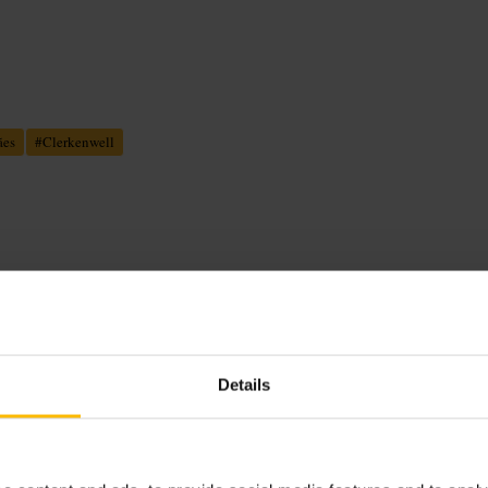
ães
#
Clerkenwell
cional com mesas próximas umas das
ceitam cães, por isso pode aparecer
Details