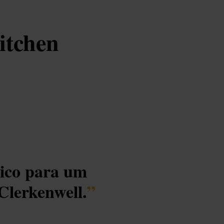
itchen
tico para um
Clerkenwell.
”