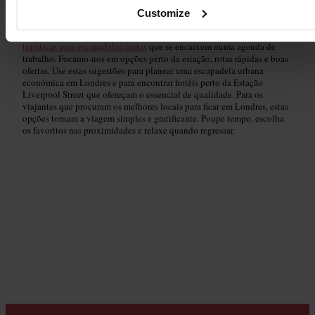
monumentos históricos de Londres
. Procure
experiências únicas em
Customize
Londres
para uma perspetiva diferente e depois desfrute de
música ao
vivo em Londres
à noite. Se o tempo for curto, opte por
visitas
turísticas para escapadelas curtas
que se encaixem numa agenda de
trabalho. Focamo-nos em opções perto da estação, rotas rápidas e boas
ofertas. Use estas sugestões para planear uma escapadela urbana
económica em Londres e para encontrar hotéis perto da Estação
Liverpool Street que ofereçam o essencial de qualidade. Para os
viajantes que procuram os melhores locais para ficar em Londres, estas
opções tornam a viagem simples e gratificante. Poupe tempo, escolha
os favoritos nas proximidades e relaxe quando regressar.
Principais Destaques
Read guide