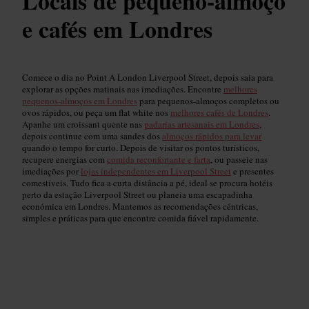
Locais de pequeno-almoço
e cafés em Londres
Comece o dia no Point A London Liverpool Street, depois saia para
explorar as opções matinais nas imediações. Encontre
melhores
pequenos-almoços em Londres
para pequenos-almoços completos ou
ovos rápidos, ou peça um flat white nos
melhores cafés de Londres
.
Apanhe um croissant quente nas
padarias artesanais em Londres
,
depois continue com uma sandes dos
almoços rápidos para levar
quando o tempo for curto. Depois de visitar os pontos turísticos,
recupere energias com
comida reconfortante e farta
, ou passeie nas
imediações por
lojas independentes em Liverpool Street
e presentes
comestíveis. Tudo fica a curta distância a pé, ideal se procura hotéis
perto da estação Liverpool Street ou planeia uma escapadinha
económica em Londres. Mantemos as recomendações céntricas,
simples e práticas para que encontre comida fiável rapidamente.
Onde tomar pequeno-almoço