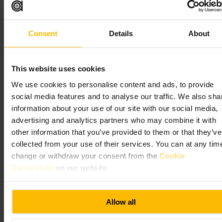
Apanhe o Stansted Express na estação Liverpool Street. Os
comboios diretos circulam a cada 15 minutos durante o dia, e a
Consent
Details
About
viagem média até ao aeroporto demora 48 minutos.
This website uses cookies
We use cookies to personalise content and ads, to provide
social media features and to analyse our traffic. We also sha
information about your use of our site with our social media,
advertising and analytics partners who may combine it with
other information that you’ve provided to them or that they’ve
Atrações e cultura do
collected from your use of their services. You can at any tim
change or withdraw your consent from the
Cookie
centro de Londres
Declaration
on our website.
Allow all
Fique no Point A London Liverpool Street e comece o dia a partir de
uma base super central. Siga para
atrações imperdíveis em Londres
,
espreite os
melhores museus de Londres
ou descubra o passado em