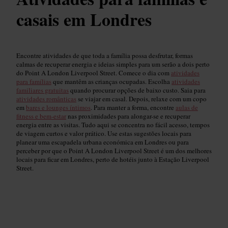
casais em Londres
Encontre atividades de que toda a família possa desfrutar, formas
calmas de recuperar energia e ideias simples para um serão a dois perto
do Point A London Liverpool Street. Comece o dia com
atividades
para famílias
que mantêm as crianças ocupadas. Escolha
atividades
familiares gratuitas
quando procurar opções de baixo custo. Saia para
atividades românticas
se viajar em casal. Depois, relaxe com um copo
em
bares e lounges íntimos
. Para manter a forma, encontre
aulas de
fitness e bem-estar
nas proximidades para alongar-se e recuperar
energia entre as visitas. Tudo aqui se concentra no fácil acesso, tempos
de viagem curtos e valor prático. Use estas sugestões locais para
planear uma escapadela urbana económica em Londres ou para
perceber por que o Point A London Liverpool Street é um dos melhores
locais para ficar em Londres, perto de hotéis junto à Estação Liverpool
Street.
Atividades para Crianças