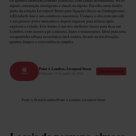
Os quartos oferecem conforto essencial, com camas acolhedoras, Wi‑Fi
rápido, arrumação inteligente e check‑in rápido. Escolha entre hotéis
perto da estação Liverpool Street para ligações fáceis ao Underground,
à Elizabeth line e aos comboios nacionais. Comece o dia com um café
e um passeio pelos mercados e depois regresse para relaxar após
explorar a cidade. Este bairro é um dos melhores locais para ficar em
Londres, com acesso a pé a museus, bares e restaurantes. Ideal para uma
escapadinha urbana económica em Londres, focada na localização,
quartos limpos e conveniência simples.
Point A Londres, Liverpool Street
13 min de leitura
Publicado
10 de junho de 2026
Point A Hotels
/
Londres
/
Point A London, Liverpool Street