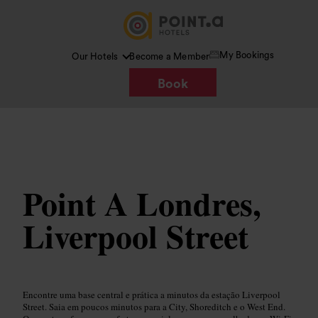
My Bookings
Our Hotels
Become a Member
Book
Imagem /
www.pointahotels.com
Point A Londres,
Liverpool Street
Encontre uma base central e prática a minutos da estação Liverpool
Street. Saia em poucos minutos para a City, Shoreditch e o West End.