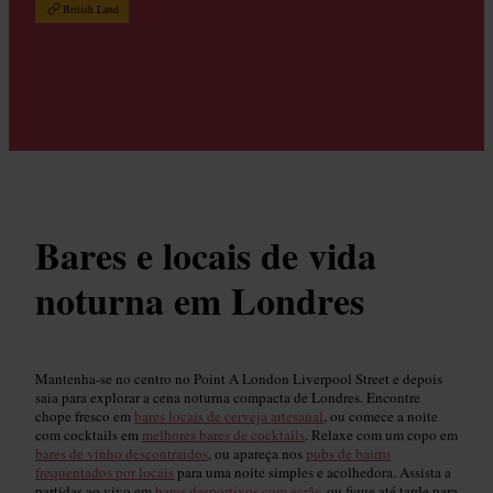
British Land
Bares e locais de vida
noturna em Londres
Mantenha-se no centro no Point A London Liverpool Street e depois
saia para explorar a cena noturna compacta de Londres. Encontre
chope fresco em
bares locais de cerveja artesanal
, ou comece a noite
com cocktails em
melhores bares de cocktails
. Relaxe com um copo em
bares de vinho descontraídos
, ou apareça nos
pubs de bairro
frequentados por locais
para uma noite simples e acolhedora. Assista a
partidas ao vivo em
bares desportivos com ecrãs
, ou fique até tarde para