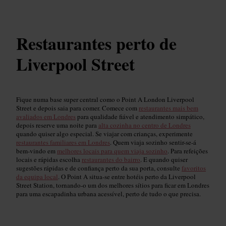
Restaurantes perto de
Liverpool Street
Fique numa base super central como o Point A London Liverpool
Street e depois saia para comer. Comece com
restaurantes mais bem
avaliados em Londres
para qualidade fiável e atendimento simpático,
depois reserve uma noite para
alta cozinha no centro de Londres
quando quiser algo especial. Se viajar com crianças, experimente
restaurantes familiares em Londres
. Quem viaja sozinho sentir-se-á
bem-vindo em
melhores locais para quem viaja sozinho
. Para refeições
locais e rápidas escolha
restaurantes do bairro
. E quando quiser
sugestões rápidas e de confiança perto da sua porta, consulte
favoritos
da equipa local
. O Point A situa-se entre hotéis perto da Liverpool
Street Station, tornando-o um dos melhores sítios para ficar em Londres
para uma escapadinha urbana acessível, perto de tudo o que precisa.