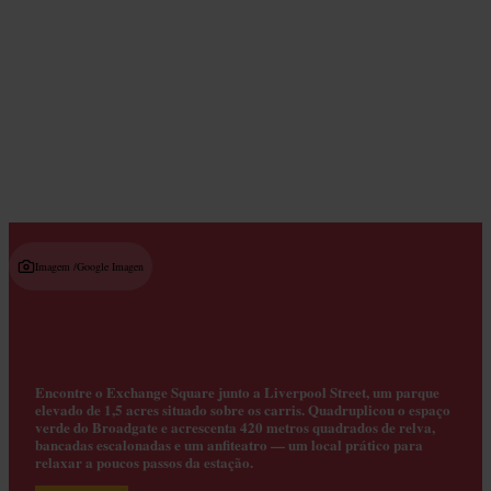
Restaurantes mais bem avaliados
Read guide
Imagem /
Google Imagen
Encontre o Exchange Square junto a Liverpool Street, um parque
elevado de 1,5 acres situado sobre os carris. Quadruplicou o espaço
verde do Broadgate e acrescenta 420 metros quadrados de relva,
bancadas escalonadas e um anfiteatro — um local prático para
relaxar a poucos passos da estação.