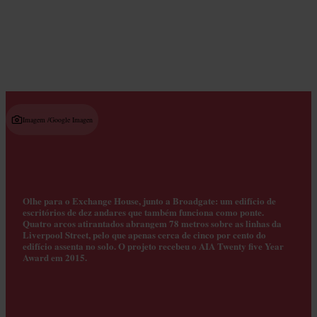
Read guide
Imagem /
Google Imagen
Olhe para o Exchange House, junto a Broadgate: um edifício de
escritórios de dez andares que também funciona como ponte.
Quatro arcos atirantados abrangem 78 metros sobre as linhas da
Liverpool Street, pelo que apenas cerca de cinco por cento do
edifício assenta no solo. O projeto recebeu o AIA Twenty five Year
Award em 2015.