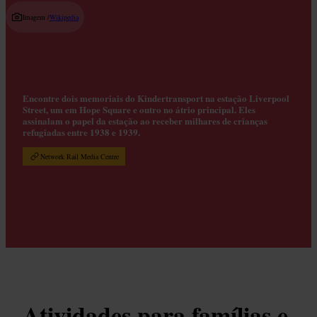
Imagem /
Wikipedia
Encontre dois memoriais do Kindertransport na estação Liverpool
Street, um em Hope Square e outro no átrio principal. Eles
assinalam o papel da estação ao receber milhares de crianças
refugiadas entre 1938 e 1939.
Network Rail Media Centre
Atividades para famílias e