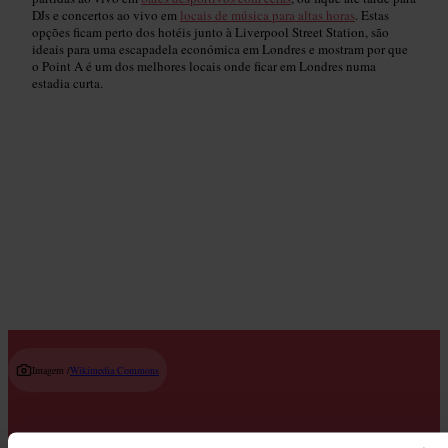
DJs e concertos ao vivo em
locais de música para altas horas
. Estas
opções ficam perto dos hotéis junto à Liverpool Street Station, são
ideais para uma escapadela económica em Londres e mostram por que
o Point A é um dos melhores locais onde ficar em Londres numa
estadia curta.
Bares de Cerveja Artesanal e Cervejarias
Read guide
Imagem /
Wikimedia Commons