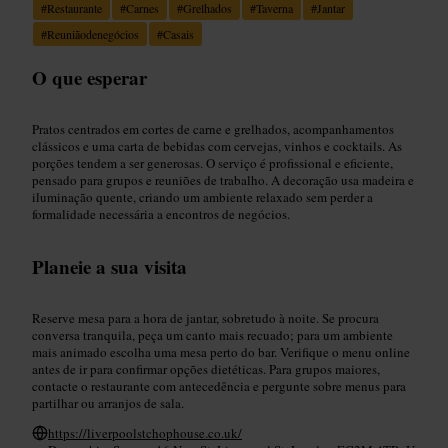
#
Restaurante
#
Carnes
#
Grelhados
#
Taverna
#
Jantar
#
Reuniãodenegócios
#
Casais
O que esperar
Pratos centrados em cortes de carne e grelhados, acompanhamentos
clássicos e uma carta de bebidas com cervejas, vinhos e cocktails. As
porções tendem a ser generosas. O serviço é profissional e eficiente,
pensado para grupos e reuniões de trabalho. A decoração usa madeira e
iluminação quente, criando um ambiente relaxado sem perder a
formalidade necessária a encontros de negócios.
Planeie a sua visita
Reserve mesa para a hora de jantar, sobretudo à noite. Se procura
conversa tranquila, peça um canto mais recuado; para um ambiente
mais animado escolha uma mesa perto do bar. Verifique o menu online
antes de ir para confirmar opções dietéticas. Para grupos maiores,
contacte o restaurante com antecedência e pergunte sobre menus para
partilhar ou arranjos de sala.
https://liverpoolstchophouse.co.uk/