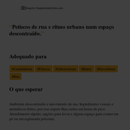
Imagem /
karapinchakitchen.com
“
Petiscos de rua e ritmo urbano num espaço
descontraído.
”
Adequado para
#
Comidaderua
#
Petiscos
#
Saboreslocais
#
Bairro
#
Descobertas
#
Rua
O que esperar
Ambiente descontraído e movimento de rua. Ingredientes visuais e
aromáticos fortes, por isso espere filas curtas em horas de pico.
Atendimento rápido, opções para levar e algum espaço para comer em
pé ou em esplanada próxima.