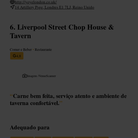
http://yeyelondon.co.uk/
14 Artillery Psge, Londres E1 7LJ, Reino Unido
Liverpool Street Chop House &
Tavern
Comer e Beber
•
Restaurante
4,8
Imagem /
VenueScanner
“
Carne bem feita, serviço atento e ambiente de
taverna confortável.
”
Adequado para