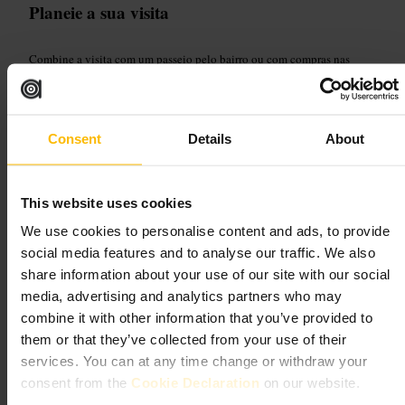
Planeie a sua visita
Combine a visita com um passeio pelo bairro ou com compras nas
redondezas. Vá com algum tempo livre para provar vários petiscos.
Pergunte ao pessoal sobre ingredientes se tiver restrições alimentares.
http://karapinchakitchen.com/
16 Horner Square, London E1 6EW, Reino Unido
Consent
Details
About
Ye Ye Noodle & Dumpling
This website uses cookies
Refeições e Bebidas
•
Restaurante
We use cookies to personalise content and ads, to provide
4,6
4,5
social media features and to analyse our traffic. We also
share information about your use of our site with our social
media, advertising and analytics partners who may
Imagem /
Time Out
combine it with other information that you’ve provided to
them or that they’ve collected from your use of their
services. You can at any time change or withdraw your
“
Massas e bolinhos com serviço descontraído.
”
consent from the
Cookie Declaration
on our website.