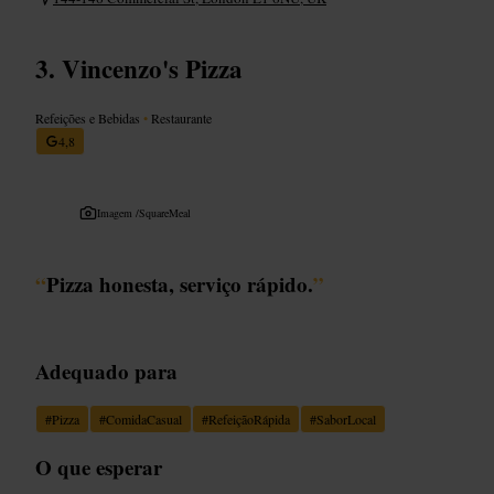
Vincenzo's Pizza
Refeições e Bebidas
•
Restaurante
4,8
Imagem /
SquareMeal
“
Pizza honesta, serviço rápido.
”
Adequado para
#
Pizza
#
ComidaCasual
#
RefeiçãoRápida
#
SaborLocal
O que esperar