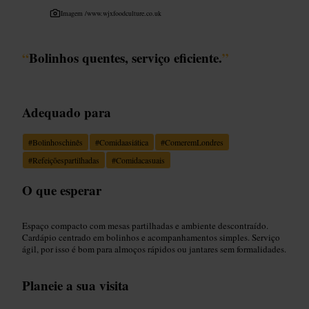
Imagem /
www.wjxfoodculture.co.uk
“
Bolinhos quentes, serviço eficiente.
”
Adequado para
#
Bolinhoschinês
#
Comidaasiática
#
ComeremLondres
#
Refeiçõespartilhadas
#
Comidacasuais
O que esperar
Espaço compacto com mesas partilhadas e ambiente descontraído.
Cardápio centrado em bolinhos e acompanhamentos simples. Serviço
ágil, por isso é bom para almoços rápidos ou jantares sem formalidades.
Planeie a sua visita