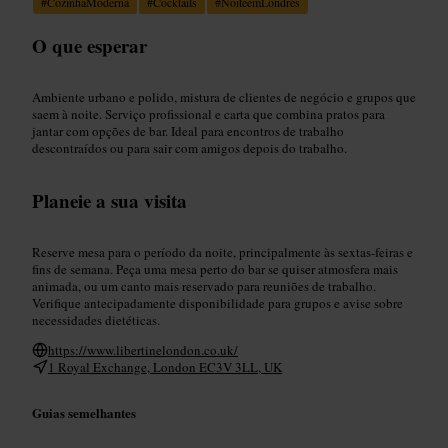
#
CozinhaModerna
#
Cocktails
#
NoiteemLondres
O que esperar
Ambiente urbano e polido, mistura de clientes de negócio e grupos que
saem à noite. Serviço profissional e carta que combina pratos para
jantar com opções de bar. Ideal para encontros de trabalho
descontraídos ou para sair com amigos depois do trabalho.
Planeie a sua visita
Reserve mesa para o período da noite, principalmente às sextas-feiras e
fins de semana. Peça uma mesa perto do bar se quiser atmosfera mais
animada, ou um canto mais reservado para reuniões de trabalho.
Verifique antecipadamente disponibilidade para grupos e avise sobre
necessidades dietéticas.
https://www.libertinelondon.co.uk/
1 Royal Exchange, London EC3V 3LL, UK
Guias semelhantes