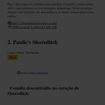
Peça vários tipos de bolinhos para partilhar. Consulte o menu online
antes, especialmente se tiver restrições alimentares. Se for em grupo,
chegue com um pouco de antecedência ao fim de semana para evitar
espera.
https://xihomedumplingsbay.co.uk/
10 Blossom St, London E1 6PL, UK
Paulie's Shoreditch
Comer e Beber
•
Restaurante
4,6
Imagem /
Paulie’s Shoreditch
“
Comida descontraída no coração de
Shoreditch.
”