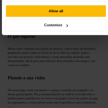
Adequado para
Allow all
#
Massasasiaticas
#
Bolinhos
#
Comidacasuais
#
Londres
Customize
#
Refrigerio
O que esperar
Menu curto centrado em tigelas de massa e vários tipos de bolinhos,
preparados para comer no local ou levar. Serviço rápido, pratos
servidos em porções individuais, e uma atmosfera animada sem
formalidades. Ideal para uma refeição descontraída com amigos, em
casal ou sozinho.
Planeie a sua visita
Vá com tempo curto em mente: o espaço costuma ser ocupado e as
mesas giram rápido. Peça recomendações ao staff se tiver dúvidas, e
prefira pratos partilháveis se estiver em grupo. Leve um cartão ou app
de pagamento, e esteja pronto para uma experiência sem cerimónias.