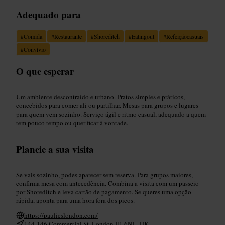
Adequado para
#
Comida
#
Restaurante
#
Shoreditch
#
Eatingout
#
Refeiçãocasuais
#
Convívio
O que esperar
Um ambiente descontraído e urbano. Pratos simples e práticos,
concebidos para comer ali ou partilhar. Mesas para grupos e lugares
para quem vem sozinho. Serviço ágil e ritmo casual, adequado a quem
tem pouco tempo ou quer ficar à vontade.
Planeie a sua visita
Se vais sozinho, podes aparecer sem reserva. Para grupos maiores,
confirma mesa com antecedência. Combina a visita com um passeio
por Shoreditch e leva cartão de pagamento. Se queres uma opção
rápida, aponta para uma hora fora dos picos.
https://paulieslondon.com/
144-146 Commercial St, London E1 6NU, UK