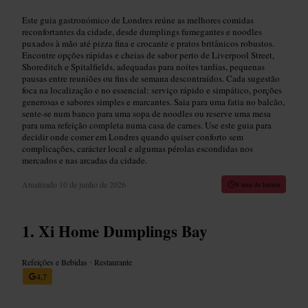
Este guia gastronómico de Londres reúne as melhores comidas
reconfortantes da cidade, desde dumplings fumegantes e noodles
puxados à mão até pizza fina e crocante e pratos britânicos robustos.
Encontre opções rápidas e cheias de sabor perto de Liverpool Street,
Shoreditch e Spitalfields, adequadas para noites tardias, pequenas
pausas entre reuniões ou fins de semana descontraídos. Cada sugestão
foca na localização e no essencial: serviço rápido e simpático, porções
generosas e sabores simples e marcantes. Saia para uma fatia no balcão,
sente-se num banco para uma sopa de noodles ou reserve uma mesa
para uma refeição completa numa casa de carnes. Use este guia para
decidir onde comer em Londres quando quiser conforto sem
complicações, carácter local e algumas pérolas escondidas nos
mercados e nas arcadas da cidade.
Atualizado
10 de junho de 2026
8 min de leitura
Xi Home Dumplings Bay
Refeições e Bebidas
•
Restaurante
4,7