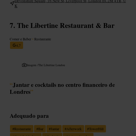
Devonshire Square, 16 New St, Liverpool St, London EC2M 4TR, U
K
The Libertine Restaurant & Bar
Comer e Beber
•
Restaurante
4,7
Imagem /
The Libertine London
“
Jantar e cocktails no centro financeiro de
Londres
”
Adequado para
#
Restaurante
#
Bar
#
Jantar
#
Afterwork
#
TowerHill