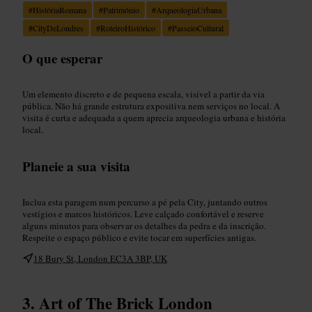
#
HistóriaRomana
#
Património
#
ArqueologiaUrbana
#
CityDeLondres
#
RoteiroHistórico
#
PasseioCultural
O que esperar
Um elemento discreto e de pequena escala, visível a partir da via
pública. Não há grande estrutura expositiva nem serviços no local. A
visita é curta e adequada a quem aprecia arqueologia urbana e história
local.
Planeie a sua visita
Inclua esta paragem num percurso a pé pela City, juntando outros
vestígios e marcos históricos. Leve calçado confortável e reserve
alguns minutos para observar os detalhes da pedra e da inscrição.
Respeite o espaço público e evite tocar em superfícies antigas.
18 Bury St, London EC3A 3BP, UK
Art of The Brick London