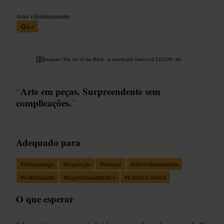
Artes e Entretenimento
4,4
Imagem /
The Art of the Brick: la mostra più famosa di LEGO® Art
“
Arte em peças. Surpreendente sem
complicações.
”
Adequado para
#
Artecomlego
#
Exposição
#
Museus
#
Diversãoemfamília
#
Galeriadearte
#
Experiênciainterativa
#
LondresCultural
O que esperar