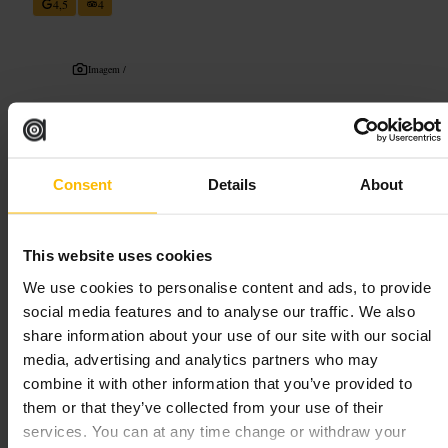
4,5
4
Imagem /
“
Um passeio sensorial pela vida numa casa
georgiana
”
Consent
Details
About
Adequado para
This website uses cookies
#
Museu
#
Teatroimersivo
#
História
#
Museologia
#
Londres
We use cookies to personalise content and ads, to provide
#
VisitaNoturna
social media features and to analyse our traffic. We also
share information about your use of our site with our social
O que esperar
media, advertising and analytics partners who may
combine it with other information that you’ve provided to
Visitas em pequenos grupos, com narração e cenários preparados para
them or that they’ve collected from your use of their
sugerir cenas de família. A experiência foca em atmosfera: luz de vela,
services. You can at any time change or withdraw your
aromas e efeitos sonoros subtis. Há regras de silêncio e não é permitida