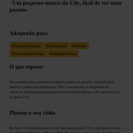
“
Um pequeno marco da City, fácil de ver num
passeio.
”
Adequado para
#
MarcosDeLondres
#
HistóriaLocal
#
RotaAPé
#
CuriosidadesUrbanas
#
FotografiaUrbana
O que esperar
Encontrará uma estrutura compacta junto ao passeio, rodeada por
prédios comerciais modernos. Não é um museu; é um ponto de
interesse rápido para quem gosta de história urbana e de seguir rotas a
pé pela City.
Planeie a sua visita
Inclua a visita num passeio a pé que passe pela City e por locais como
Leadenhall Market ou Tower Hill. Traga uma câmara para detalhes da