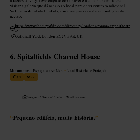
atrações da City. Leve calçado confortável e a câmara, e considere
visitar a galeria que dá acesso ao local para obter contexto adicional.
Se tiver mobilidade limitada, confirme previamente as condições de
acesso.
https://www.thecityofldn.com/directory/londons-roman-amphitheatr
e/
Guildhall Yard, London EC2V 5AE, UK
Spitalfields Charnel House
Monumentos e Espaços ao Ar Livre
•
Local Histórico e Protegido
4,3
3,6
Imagem /
A Peace of London - WordPress.com
“
Pequeno edifício, muita história.
”