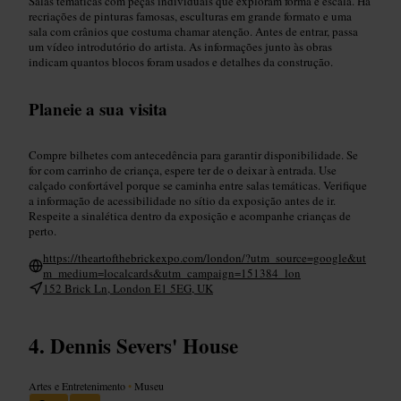
Salas temáticas com peças individuais que exploram forma e escala. Há
recriações de pinturas famosas, esculturas em grande formato e uma
sala com crânios que costuma chamar atenção. Antes de entrar, passa
um vídeo introdutório do artista. As informações junto às obras
indicam quantos blocos foram usados e detalhes da construção.
Planeie a sua visita
Compre bilhetes com antecedência para garantir disponibilidade. Se
for com carrinho de criança, espere ter de o deixar à entrada. Use
calçado confortável porque se caminha entre salas temáticas. Verifique
a informação de acessibilidade no sítio da exposição antes de ir.
Respeite a sinalética dentro da exposição e acompanhe crianças de
perto.
https://theartofthebrickexpo.com/london/?utm_source=google&ut
m_medium=localcards&utm_campaign=151384_lon
152 Brick Ln, London E1 5EG, UK
Dennis Severs' House
Artes e Entretenimento
•
Museu