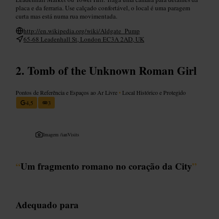
placa e da ferraria. Use calçado confortável, o local é uma paragem
curta mas está numa rua movimentada.
http://en.wikipedia.org/wiki/Aldgate_Pump
65-68 Leadenhall St, London EC3A 2AD, UK
Tomb of the Unknown Roman Girl
Pontos de Referência e Espaços ao Ar Livre
•
Local Histórico e Protegido
4,5
3
Imagem /
ianVisits
“
Um fragmento romano no coração da City
”
Adequado para