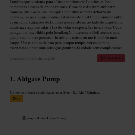
Londres que o orienta para sítios históricos em Londres, ruínas
compactas e casas de época íntimas. Comece o dia num anfiteatro
romano, dirija-se a uma tranquila sepultura romana debaixo do
Gherkin, ou pare numa bomba restaurada do East End. Caminhe entre
as principais atrações de Londres que se situam ao lado de arquitetura
moderna e explore salas à luz de velas e exposições interativas. Cada
paragem foi escolhida pela localização, interesse e fácil acesso, para
que possa montar percursos históricos curtos ou um itinerário mais
longo. Use as ideias de rota para poupar tempo, ver os marcos
essenciais e obter uma sensação genuína da cidade sem complicações.
Atualizado
10 de junho de 2026
7 min de leitura
Aldgate Pump
Pontos de interesse e atividades ao ar livre
•
Edifício / Estrutura
4,4
Imagem /
Living London History