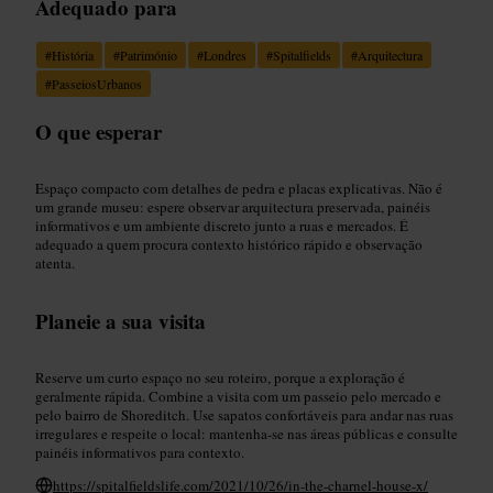
Adequado para
#
História
#
Património
#
Londres
#
Spitalfields
#
Arquitectura
#
PasseiosUrbanos
O que esperar
Espaço compacto com detalhes de pedra e placas explicativas. Não é
um grande museu: espere observar arquitectura preservada, painéis
informativos e um ambiente discreto junto a ruas e mercados. É
adequado a quem procura contexto histórico rápido e observação
atenta.
Planeie a sua visita
Reserve um curto espaço no seu roteiro, porque a exploração é
geralmente rápida. Combine a visita com um passeio pelo mercado e
pelo bairro de Shoreditch. Use sapatos confortáveis para andar nas ruas
irregulares e respeite o local: mantenha-se nas áreas públicas e consulte
painéis informativos para contexto.
https://spitalfieldslife.com/2021/10/26/in-the-charnel-house-x/