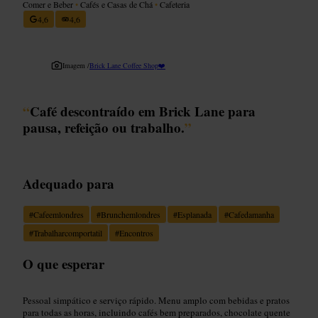
Comer e Beber
•
Cafés e Casas de Chá
•
Cafeteria
4,6
4,6
Imagem /
Brick Lane Coffee Shop❤️
“
Café descontraído em Brick Lane para
pausa, refeição ou trabalho.
”
Adequado para
#
Cafeemlondres
#
Brunchemlondres
#
Esplanada
#
Cafedamanha
#
Trabalharcomportatil
#
Encontros
O que esperar
Pessoal simpático e serviço rápido. Menu amplo com bebidas e pratos
para todas as horas, incluindo cafés bem preparados, chocolate quente