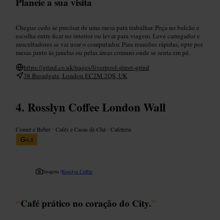
Planeie a sua visita
Chegue cedo se precisar de uma mesa para trabalhar. Peça no balcão e
escolha entre ficar no interior ou levar para viagem. Leve carregador e
auscultadores se vai usar o computador. Para reuniões rápidas, opte por
mesas junto às janelas ou pelas áreas comuns onde se senta em pé.
https://grind.co.uk/pages/liverpool-street-grind
38 Broadgate, London EC2M 2QS, UK
Rosslyn Coffee London Wall
Comer e Beber
•
Cafés e Casas de Chá
•
Cafeteria
4,8
Imagem /
Rosslyn Coffee
“
Café prático no coração do City.
”