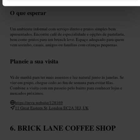
O que esperar
Um ambiente informal com serviço direto e pratos simples bem
apresentados. Encontre café de especialidade e opções de pastelaria,
bem como pratos para um brunch leve. Espaço adequado para quem
vem sozinho, casais, amigos ou famílias com crianças pequenas.
Planeie a sua visita
Vá de manhã para ter mais assentos e luz natural junto às janelas. Se
vier em grupo, chegue cedo ao fim de semana para evitar filas.
Combine a visita com um passeio pelo bairro para conhecer lojas e
mercados próximos.
https://revu.website/128169
11 Great Eastern St, London EC2A 3EJ, UK
BRICK LANE COFFEE SHOP