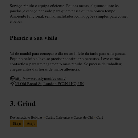
Serviço rápido e equipa eficiente. Poucas mesas, algumas junto às
janelas, e espaço pensado para quem passa ou tem pouco tempo.
Ambiente funcional, sem formalidades, com opções simples para comer
e beber.
Planeie a sua visita
Vá de manhã para começar o dia ou ao início da tarde para uma pausa.
Peça no balcão e leve se precisar continuar o percurso. Leve cartão
contactless para um pagamento mais rápido. Se precisa de trabalhar,
chegue antes das horas de maior afluência.
http://www.rosslyncoffee.com/
25 Old Broad St, London EC2N 1HQ, UK
Grind
Restauração e Bebidas
•
Cafés, Cafeterias e Casas de Chá
•
Café
4,6
4,3