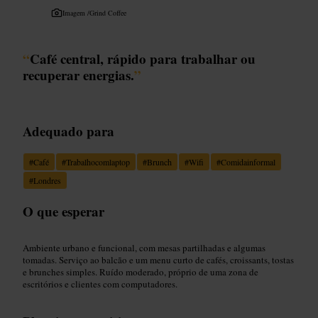
Imagem /
Grind Coffee
“
Café central, rápido para trabalhar ou
recuperar energias.
”
Adequado para
#
Café
#
Trabalhocomlaptop
#
Brunch
#
Wifi
#
Comidainformal
#
Londres
O que esperar
Ambiente urbano e funcional, com mesas partilhadas e algumas
tomadas. Serviço ao balcão e um menu curto de cafés, croissants, tostas
e brunches simples. Ruído moderado, próprio de uma zona de
escritórios e clientes com computadores.