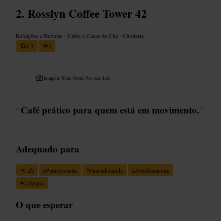
Rosslyn Coffee Tower 42
Refeições e Bebidas
•
Cafés e Casas de Chá
•
Cafetaria
4,7
4
Imagem /
True North Projects Ltd
“
Café prático para quem está em movimento.
”
Adequado para
#
Café
#
Paraolevantar
#
Pausaderápida
#
Zonafinanceira
#
Cafetaria
O que esperar