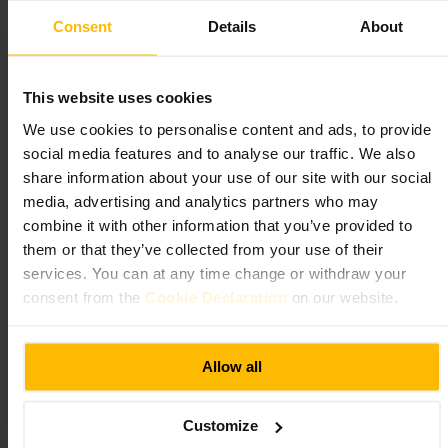
118 London Wall, London EC2Y 5JA, UK
Consent
Details
About
Savoy Cafe & Kitchen
This website uses cookies
Comer e Beber
•
Cafés, cafeterias e casas de chá
•
Café
We use cookies to personalise content and ads, to provide
4,6
4,5
social media features and to analyse our traffic. We also
share information about your use of our site with our social
media, advertising and analytics partners who may
Imagem /
Savoy Cafe & Kitchen
combine it with other information that you’ve provided to
them or that they’ve collected from your use of their
“
Café de bairro em Whitechapel, ideal para
services. You can at any time change or withdraw your
pequeno-almoço e brunch.
”
consent from the
Cookie Declaration
on our website.
Allow all
Adequado para
#
Café
#
Pequenoalmoço
#
Pastelaria
#
Encontro
#
Londres
Customize
#
Whitechapel