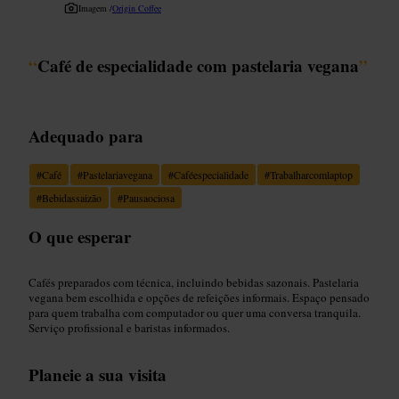
Imagem /
Origin Coffee
“
Café de especialidade com pastelaria vegana
”
Adequado para
#
Café
#
Pastelariavegana
#
Caféespecialidade
#
Trabalharcomlaptop
#
Bebidassaizão
#
Pausaociosa
O que esperar
Cafés preparados com técnica, incluindo bebidas sazonais. Pastelaria
vegana bem escolhida e opções de refeições informais. Espaço pensado
para quem trabalha com computador ou quer uma conversa tranquila.
Serviço profissional e baristas informados.
Planeie a sua visita