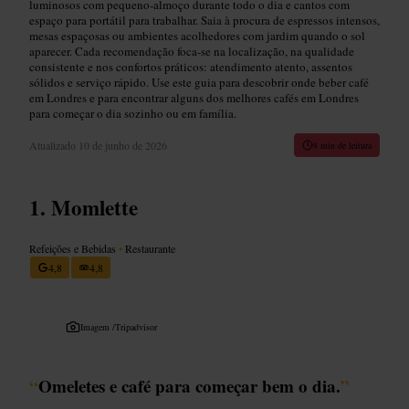
luminosos com pequeno-almoço durante todo o dia e cantos com
espaço para portátil para trabalhar. Saia à procura de espressos intensos,
mesas espaçosas ou ambientes acolhedores com jardim quando o sol
aparecer. Cada recomendação foca-se na localização, na qualidade
consistente e nos confortos práticos: atendimento atento, assentos
sólidos e serviço rápido. Use este guia para descobrir onde beber café
em Londres e para encontrar alguns dos melhores cafés em Londres
para começar o dia sozinho ou em família.
Atualizado
10 de junho de 2026
8 min de leitura
Momlette
Refeições e Bebidas
•
Restaurante
4,8
4,8
Imagem /
Tripadvisor
“
Omeletes e café para começar bem o dia.
”