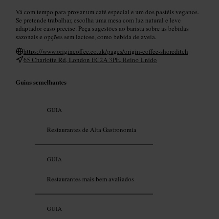
Vá com tempo para provar um café especial e um dos pastéis veganos.
Se pretende trabalhar, escolha uma mesa com luz natural e leve
adaptador caso precise. Peça sugestões ao barista sobre as bebidas
sazonais e opções sem lactose, como bebida de aveia.
https://www.origincoffee.co.uk/pages/origin-coffee-shoreditch
65 Charlotte Rd, London EC2A 3PE, Reino Unido
Guias semelhantes
GUIA
Restaurantes de Alta Gastronomia
GUIA
Restaurantes mais bem avaliados
GUIA