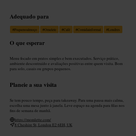
Adequado para
#
Pequenoalmoço
#
Omelete
#
Café
#
Comidainformal
#
Londres
O que esperar
Menu focado em pratos simples e bem executados. Serviço prático,
ambiente descontraído e avaliações positivas entre quem visita. Bom
para solo, casais ou grupos pequenos.
Planeie a sua visita
Se tem pouco tempo, peça para takeaway. Para uma pausa mais calma,
escolha uma mesa junto à janela. Leve espaço na agenda para filas nos
fins de semana de manhã.
https://momlette.com/
8 Cheshire St, London E2 6EH, UK