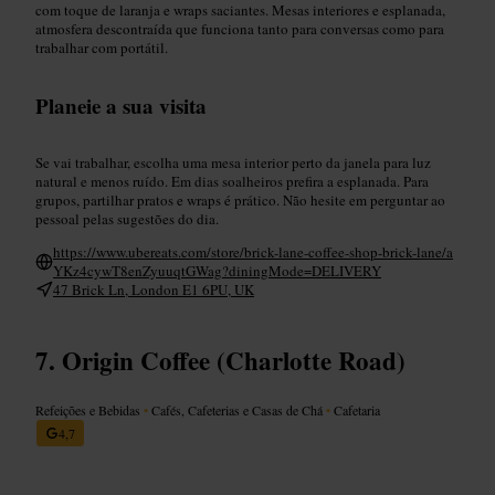
com toque de laranja e wraps saciantes. Mesas interiores e esplanada,
atmosfera descontraída que funciona tanto para conversas como para
trabalhar com portátil.
Planeie a sua visita
Se vai trabalhar, escolha uma mesa interior perto da janela para luz
natural e menos ruído. Em dias soalheiros prefira a esplanada. Para
grupos, partilhar pratos e wraps é prático. Não hesite em perguntar ao
pessoal pelas sugestões do dia.
https://www.ubereats.com/store/brick-lane-coffee-shop-brick-lane/a
YKz4cywT8enZyuuqtGWag?diningMode=DELIVERY
47 Brick Ln, London E1 6PU, UK
Origin Coffee (Charlotte Road)
Refeições e Bebidas
•
Cafés, Cafeterias e Casas de Chá
•
Cafetaria
4,7