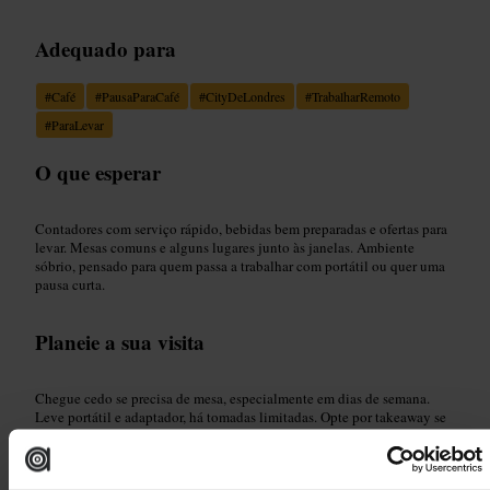
Adequado para
#
Café
#
PausaParaCafé
#
CityDeLondres
#
TrabalharRemoto
#
ParaLevar
O que esperar
Contadores com serviço rápido, bebidas bem preparadas e ofertas para
levar. Mesas comuns e alguns lugares junto às janelas. Ambiente
sóbrio, pensado para quem passa a trabalhar com portátil ou quer uma
pausa curta.
Planeie a sua visita
Chegue cedo se precisa de mesa, especialmente em dias de semana.
Leve portátil e adaptador, há tomadas limitadas. Opte por takeaway se
estiver com pressa. Combine a visita com uma caminhada pela zona
comercial da City.
https://www.rosslyncoffee.com/