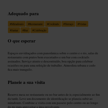
Adequado para
#
Miradouro
#
Restaurante
#
Cocktails
#
Terraço
#
Vistas
#
Jantar
#
Bar
#
Celebração
O que esperar
Espaços envidraçados com panorâmica sobre o centro e o rio, salas de
restaurante com pratos bem executados e um bar com cocktails
assinados. Serviço atento e descontraído, boa opção para celebrar
ocasiões ou para uma refeição de trabalho. Atmosfera urbana e cedo
fica mais tranquilo.
Planeie a sua visita
Reserve mesa no restaurante ou no bar antes de ir, especialmente ao fim
da tarde. Leve um documento de identificação se planeia subir ao
miradouro. Combine a visita com um passeio pelo centro ou ao longo
do rio para aproveitar a área envolvente.