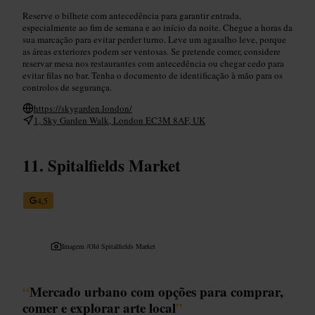
Reserve o bilhete com antecedência para garantir entrada,
especialmente ao fim de semana e ao início da noite. Chegue a horas da
sua marcação para evitar perder turno. Leve um agasalho leve, porque
as áreas exteriores podem ser ventosas. Se pretende comer, considere
reservar mesa nos restaurantes com antecedência ou chegar cedo para
evitar filas no bar. Tenha o documento de identificação à mão para os
controlos de segurança.
https://skygarden.london/
1, Sky Garden Walk, London EC3M 8AF, UK
Spitalfields Market
4,5
Imagem /
Old Spitalfields Market
“
Mercado urbano com opções para comprar,
comer e explorar arte local
”