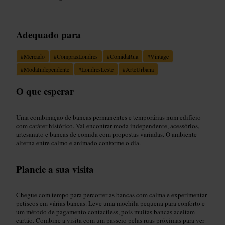
Adequado para
#
Mercado
#
ComprasLondres
#
ComidaRua
#
Vintage
#
ModaIndependente
#
LondresLeste
#
ArteUrbana
O que esperar
Uma combinação de bancas permanentes e temporárias num edifício
com caráter histórico. Vai encontrar moda independente, acessórios,
artesanato e bancas de comida com propostas variadas. O ambiente
alterna entre calmo e animado conforme o dia.
Planeie a sua visita
Chegue com tempo para percorrer as bancas com calma e experimentar
petiscos em várias bancas. Leve uma mochila pequena para conforto e
um método de pagamento contactless, pois muitas bancas aceitam
cartão. Combine a visita com um passeio pelas ruas próximas para ver