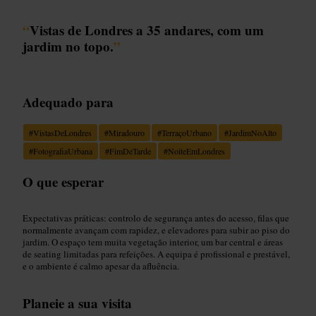
“
Vistas de Londres a 35 andares, com um
jardim no topo.
”
Adequado para
#
VistasDeLondres
#
Miradouro
#
TerraçoUrbano
#
JardimNoAlto
#
FotografiaUrbana
#
FimDeTarde
#
NoiteEmLondres
O que esperar
Expectativas práticas: controlo de segurança antes do acesso, filas que
normalmente avançam com rapidez, e elevadores para subir ao piso do
jardim. O espaço tem muita vegetação interior, um bar central e áreas
de seating limitadas para refeições. A equipa é profissional e prestável,
e o ambiente é calmo apesar da afluência.
Planeie a sua visita