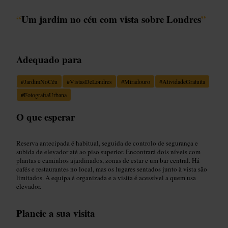
“
Um jardim no céu com vista sobre Londres
”
Adequado para
#
JardimNoCéu
#
VistasDeLondres
#
Miradouro
#
AtividadeGratuita
#
FotografiaUrbana
O que esperar
Reserva antecipada é habitual, seguida de controlo de segurança e
subida de elevador até ao piso superior. Encontrará dois níveis com
plantas e caminhos ajardinados, zonas de estar e um bar central. Há
cafés e restaurantes no local, mas os lugares sentados junto à vista são
limitados. A equipa é organizada e a visita é acessível a quem usa
elevador.
Planeie a sua visita