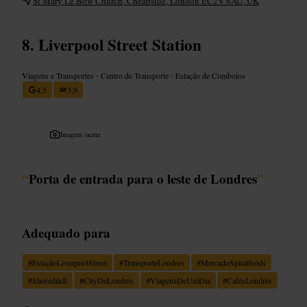
St Mary Le Bow Church, Cheapside, London EC2V 6AU, UK
Liverpool Street Station
Viagens e Transportes
•
Centro de Transporte
•
Estação de Comboios
4,5
3,9
Imagem /
acme
“
Porta de entrada para o leste de Londres
”
Adequado para
#
EstaçãoLiverpoolStreet
#
TransporteLondres
#
MercadoSpitalfields
#
Shoreditch
#
CityDeLondres
#
ViagensDeUmDia
#
CafésLondres