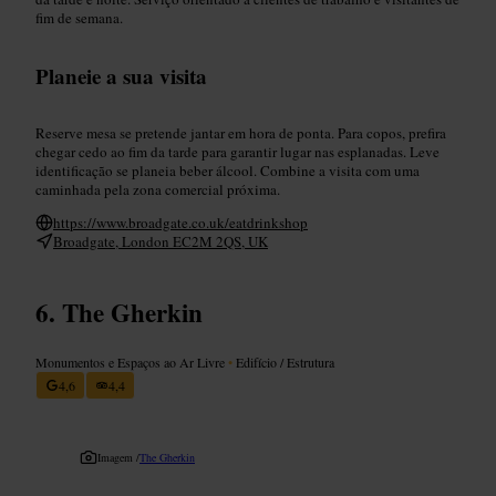
fim de semana.
Planeie a sua visita
Reserve mesa se pretende jantar em hora de ponta. Para copos, prefira
chegar cedo ao fim da tarde para garantir lugar nas esplanadas. Leve
identificação se planeia beber álcool. Combine a visita com uma
caminhada pela zona comercial próxima.
https://www.broadgate.co.uk/eatdrinkshop
Broadgate, London EC2M 2QS, UK
The Gherkin
Monumentos e Espaços ao Ar Livre
•
Edifício / Estrutura
4,6
4,4
Imagem /
The Gherkin