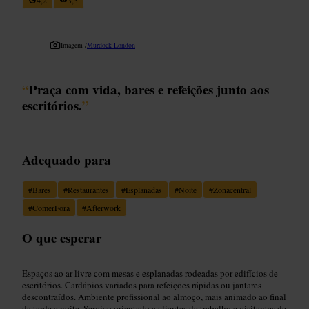
Imagem /
Murdock London
“
Praça com vida, bares e refeições junto aos
escritórios.
”
Adequado para
#
Bares
#
Restaurantes
#
Esplanadas
#
Noite
#
Zonacentral
#
ComerFora
#
Afterwork
O que esperar
Espaços ao ar livre com mesas e esplanadas rodeadas por edifícios de
escritórios. Cardápios variados para refeições rápidas ou jantares
descontraídos. Ambiente profissional ao almoço, mais animado ao final
da tarde e noite. Serviço orientado a clientes de trabalho e visitantes de