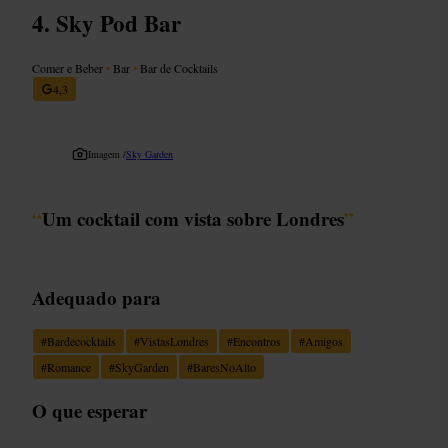
Sky Pod Bar
Comer e Beber
•
Bar
•
Bar de Cocktails
4,3
Imagem /
Sky Garden
“
Um cocktail com vista sobre Londres
”
Adequado para
#
Bardecocktails
#
VistasLondres
#
Encontros
#
Amigos
#
Romance
#
SkyGarden
#
BaresNoAlto
O que esperar