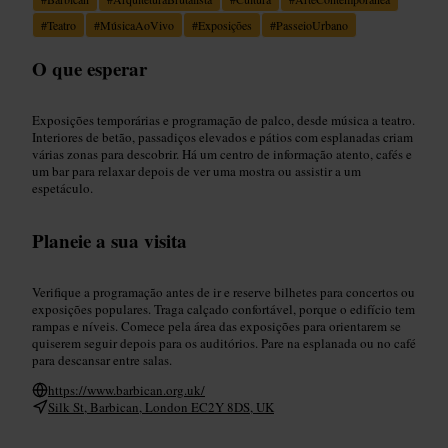
#
Teatro
#
MúsicaAoVivo
#
Exposições
#
PasseioUrbano
O que esperar
Exposições temporárias e programação de palco, desde música a teatro.
Interiores de betão, passadiços elevados e pátios com esplanadas criam
várias zonas para descobrir. Há um centro de informação atento, cafés e
um bar para relaxar depois de ver uma mostra ou assistir a um
espetáculo.
Planeie a sua visita
Verifique a programação antes de ir e reserve bilhetes para concertos ou
exposições populares. Traga calçado confortável, porque o edifício tem
rampas e níveis. Comece pela área das exposições para orientarem se
quiserem seguir depois para os auditórios. Pare na esplanada ou no café
para descansar entre salas.
https://www.barbican.org.uk/
Silk St, Barbican, London EC2Y 8DS, UK