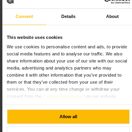
Inclua o edifício numa rota a pé pela City. Combine com mercados,
praças e pontes próximas para aproveitar o bairro. Se pretende entrar
em espaços no topo, reserve com antecedência e leve identificação. Use
calçado confortável, a área tem muitas artérias pedonais e é fácil de
Consent
Details
About
explorar a pé.
https://thegherkin.com/
30 St Mary Axe, London EC3A 8BF, UK
This website uses cookies
We use cookies to personalise content and ads, to provide
St Mary-le-Bow Church
social media features and to analyse our traffic. We also
share information about your use of our site with our social
Comunidade e Governo
•
Centro espiritual
•
Igreja
media, advertising and analytics partners who may
4,6
4,2
combine it with other information that you’ve provided to
them or that they’ve collected from your use of their
services. You can at any time change or withdraw your
Imagem /
St Mary-le-Bow
consent from the
Cookie Declaration
on our website.
“
Onde tocam os famosos Bow Bells de
Londres
”
Allow all