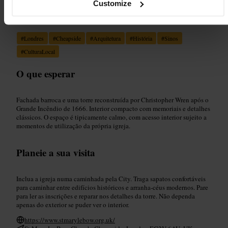
Customize
Adequado para
#
Londres
#
Cheapside
#
Arquitetura
#
História
#
Sinos
#
CulturaLocal
O que esperar
Fachada barroca e uma torre reconstruída por Christopher Wren após o
Grande Incêndio de 1666. Interior compacto com memoriais e detalhes
clássicos. O espaço é tipicamente calmo, com acesso interior sujeito a
momentos de utilização da própria igreja.
Planeie a sua visita
Inclua a igreja numa caminhada pela City. Traga sapatos confortáveis
para caminhar entre edifícios históricos e arranha-céus modernos. Pare
para ler as inscrições e reparar nos detalhes da torre. Não dependa
apenas do exterior se puder ver o interior.
https://www.stmarylebow.org.uk/