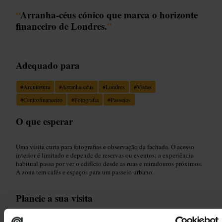
“
Arranha-céus cónico que marca o horizonte
financeiro de Londres.
”
Adequado para
#
Arquitetura
#
Arranha-céus
#
Londres
#
Vistas
#
Centrofinanceiro
#
Fotografia
#
Passeios
O que esperar
Uma visita curta para fotografias e observação da fachada. O acesso
interior é limitado e depende de reservas ou eventos; a experiência
habitual passa por ver o edifício desde as ruas e miradouros próximos.
A zona tem cafés e espaços para um passeio urbano.
Planeie a sua visita