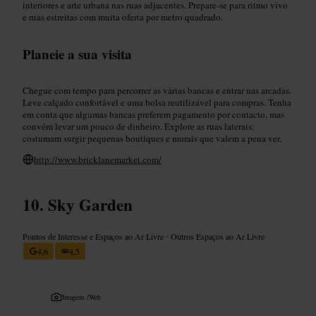
interiores e arte urbana nas ruas adjacentes. Prepare-se para ritmo vivo
e ruas estreitas com muita oferta por metro quadrado.
Planeie a sua visita
Chegue com tempo para percorrer as várias bancas e entrar nas arcadas.
Leve calçado confortável e uma bolsa reutilizável para compras. Tenha
em conta que algumas bancas preferem pagamento por contacto, mas
convém levar um pouco de dinheiro. Explore as ruas laterais:
costumam surgir pequenas boutiques e murais que valem a pena ver.
http://www.bricklanemarket.com/
Sky Garden
Pontos de Interesse e Espaços ao Ar Livre
•
Outros Espaços ao Ar Livre
4,6
4,5
Imagem /
Web