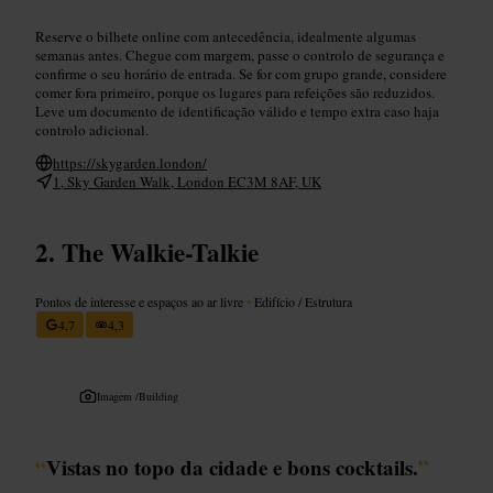
Reserve o bilhete online com antecedência, idealmente algumas
semanas antes. Chegue com margem, passe o controlo de segurança e
confirme o seu horário de entrada. Se for com grupo grande, considere
comer fora primeiro, porque os lugares para refeições são reduzidos.
Leve um documento de identificação válido e tempo extra caso haja
controlo adicional.
https://skygarden.london/
1, Sky Garden Walk, London EC3M 8AF, UK
The Walkie-Talkie
Pontos de interesse e espaços ao ar livre
•
Edifício / Estrutura
4,7
4,3
Imagem /
Building
“
Vistas no topo da cidade e bons cocktails.
”