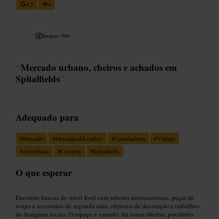
4,5
4
Imagem /
Web
“
Mercado urbano, cheiros e achados em
Spitalfields
”
Adequado para
#
Mercado
#
MercadosdeLondres
#
Comidaderua
#
Vintage
#
Arteurbana
#
Compras
#
Spitalfields
O que esperar
Encontre bancas de street food com sabores internacionais, peças de
roupa e acessórios de segunda mão, objectos de decoração e trabalhos
de designers locais. O espaço é variado: há zonas abertas, pavilhões