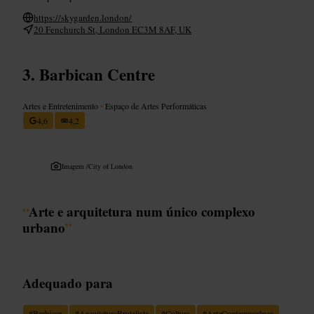
https://skygarden.london/
20 Fenchurch St, London EC3M 8AF, UK
Barbican Centre
Artes e Entretenimento
•
Espaço de Artes Performáticas
4,6
4,2
Imagem /
City of London
“
Arte e arquitetura num único complexo
urbano
”
Adequado para
#
Barbican
#
ArquiteturaBrutalista
#
Cultura
#
ArteContemporânea