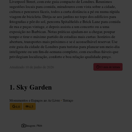
Liverpool Street, com este guia compacto de Londres. Reunimos
sugestões locais para comida, miradouros com vista sobre a cidade,
cultura e percursos fáceis, todos a curta distância a pé ou numa rápida
viagem de bicicleta. Dirija-se aos jardins no topo dos edifícios para
fotografias e pôr do sol, percorra Spitalfields e Brick Lane para comida
de rua e peças vintage, e depois assista a um concerto ou a uma
exposição no Barbican. Notas práticas ajudam-no a chegar, poupar
tempo e tirar o máximo partido de estadias mais curtas: horários de
abertura, transportes mais próximos e se é aconselhável reservar. Use
este guia da cidade de Londres para turistas para planear um meio‑dia
inteligente ou um fim‑de‑semana completo, com escolhas fiáveis que
privilegiam localização, conforto e boa relação qualidade‑preço.
Atualizado
10 de junho de 2026
13 min de leitura
Sky Garden
Monumentos e Espaços ao Ar Livre
•
Terraço
4,6
4,5
Imagem /
Web