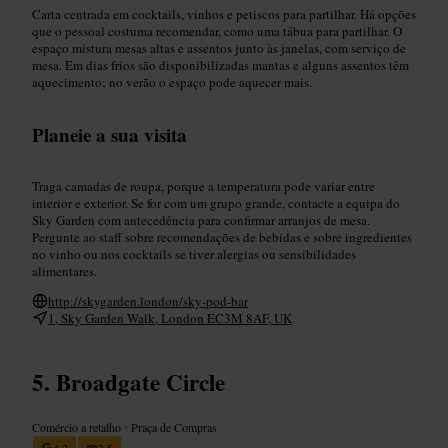
Carta centrada em cocktails, vinhos e petiscos para partilhar. Há opções
que o pessoal costuma recomendar, como uma tábua para partilhar. O
espaço mistura mesas altas e assentos junto às janelas, com serviço de
mesa. Em dias frios são disponibilizadas mantas e alguns assentos têm
aquecimento; no verão o espaço pode aquecer mais.
Planeie a sua visita
Traga camadas de roupa, porque a temperatura pode variar entre
interior e exterior. Se for com um grupo grande, contacte a equipa do
Sky Garden com antecedência para confirmar arranjos de mesa.
Pergunte ao staff sobre recomendações de bebidas e sobre ingredientes
no vinho ou nos cocktails se tiver alergias ou sensibilidades
alimentares.
http://skygarden.london/sky-pod-bar
1, Sky Garden Walk, London EC3M 8AF, UK
Broadgate Circle
Comércio a retalho
•
Praça de Compras
4,2
3,5