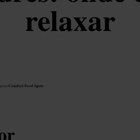
relaxar
Comfort Food Spots
gton
/
or