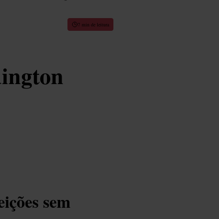
7 min de leitura
ington
eições sem