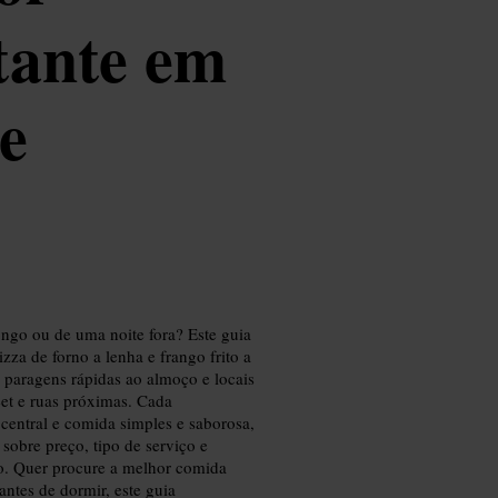
tante em
e
ongo ou de uma noite fora? Este guia
za de forno a lenha e frango frito a
 paragens rápidas ao almoço e locais
et e ruas próximas. Cada
central e comida simples e saborosa,
obre preço, tipo de serviço e
io. Quer procure a melhor comida
antes de dormir, este guia