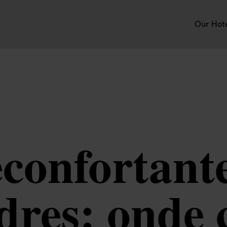
Our Hot
confortante
dres: onde 