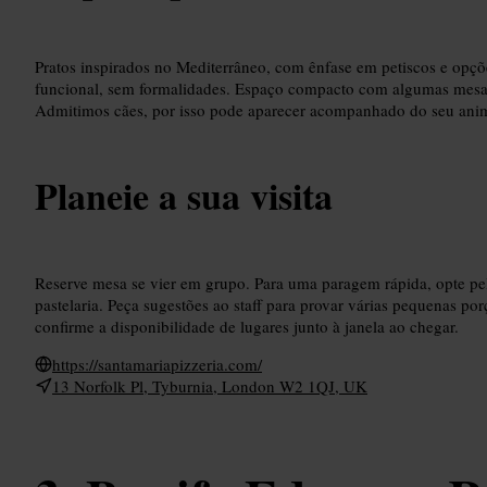
Pratos inspirados no Mediterrâneo, com ênfase em petiscos e opções
funcional, sem formalidades. Espaço compacto com algumas mesas 
Admitimos cães, por isso pode aparecer acompanhado do seu anim
Planeie a sua visita
Reserve mesa se vier em grupo. Para uma paragem rápida, opte pe
pastelaria. Peça sugestões ao staff para provar várias pequenas porçõ
confirme a disponibilidade de lugares junto à janela ao chegar.
https://santamariapizzeria.com/
13 Norfolk Pl, Tyburnia, London W2 1QJ, UK