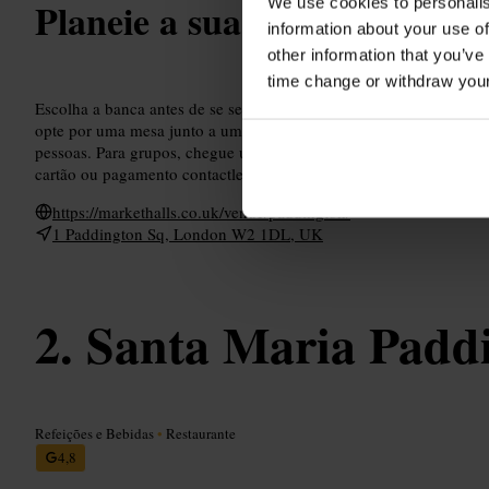
We use cookies to personalis
Planeie a sua visita
information about your use of
other information that you’ve
time change or withdraw you
Escolha a banca antes de se sentar para poupar tempo, especialmen
opte por uma mesa junto a uma parede ou ao balcão, assim é mais f
pessoas. Para grupos, chegue um pouco mais cedo nos dias úteis pa
cartão ou pagamento contactless para acelerar o pedido.
https://markethalls.co.uk/venue/paddington/
1 Paddington Sq, London W2 1DL, UK
Santa Maria Padd
Refeições e Bebidas
•
Restaurante
4,8