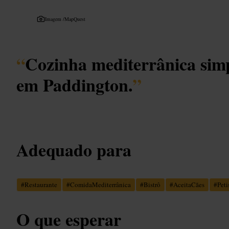
Imagem /
MapQuest
“
Cozinha mediterrânica simp
em Paddington.
”
Adequado para
#
Restaurante
#
ComidaMediterrânica
#
Bistrô
#
AceitaCães
#
Peti
O que esperar