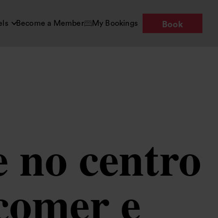
els
Become a Member
My Bookings
Book
 no centro
comer e