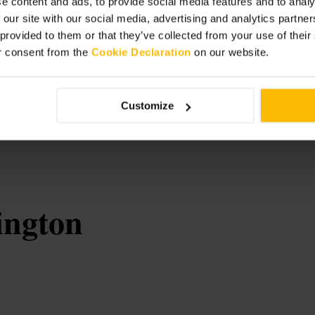
e content and ads, to provide social media features and to analy
 our site with our social media, advertising and analytics partn
 provided to them or that they’ve collected from your use of thei
r consent from the
Cookie Declaration
on our website.
te ao almoço. Se estiver sozinho,
ácil deixar espaço para outras
ra garantir mesas partilhadas. Leve
Customize
ington