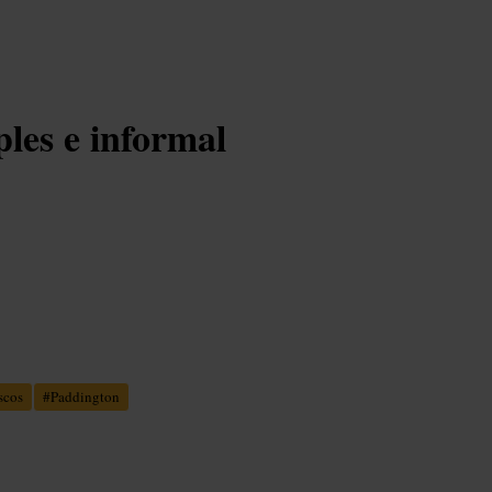
les e informal
scos
#
Paddington